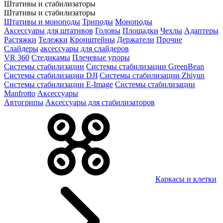
Штативы и стабилизаторы
Штативы и стабилизаторы
Штативы и моноподы
Триподы
Моноподы
Аксессуары для штативов
Головы
Площадки
Чехлы
Адаптеры
Растяжки
Тележки
Кронштейны
Держатели
Прочие
Слайдеры
аксессуары для слайдеров
VR 360
Стедикамы
Плечевые упоры
Системы стабилизации
Системы стабилизации GreenBean
Системы стабилизации DJI
Системы стабилизации Zhiyun
Системы стабилизации E-Image
Системы стабилизации
Manfrotto
Аксессуары
Автогрипы
Аксессуары для стабилизаторов
Каркасы и клетки