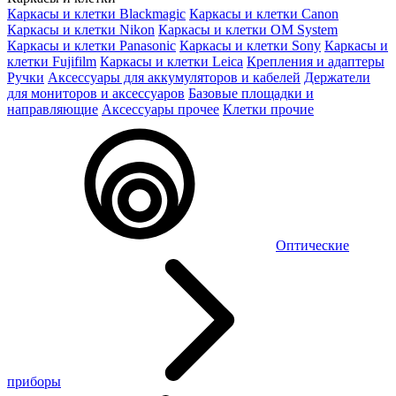
Каркасы и клетки Blackmagic
Каркасы и клетки Canon
Каркасы и клетки Nikon
Каркасы и клетки OM System
Каркасы и клетки Panasonic
Каркасы и клетки Sony
Каркасы и
клетки Fujifilm
Каркасы и клетки Leica
Крепления и адаптеры
Ручки
Аксессуары для аккумуляторов и кабелей
Держатели
для мониторов и аксессуаров
Базовые площадки и
направляющие
Аксессуары прочее
Клетки прочие
Оптические
приборы