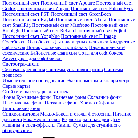
Постоянный свет
Постоянный свет Aputure
Постоянный свет
Godox
Постоянный свет Zhiyun
Постоянный свет Falcon Eyes
Постоянный свет FST
Постоянный свет GreenBeen
Постоянный свет Raylab
Постоянный свет Akurat
Постоянный
свет SmallRig
Постоянный свет Manfrotto
Постоянный свет
Rotolight
Постоянный свет Rekam
Постоянный свет Fujimi
Постоянный свет YongNuo
Постоянный свет E-Image
Софтбоксы
Октобоксы
Для накамерных вспышек
Квадратные
софтбоксы
Прямоугольные, стрипбоксы
Параболические/
сферические
Байонетныe адаптеры
Соты для софтбоксов
Аксессуары для софтбоксов
Светоотражатели
Системы крепления
Системы установки фонов
Системы
подвесов
Измерительное оборудование
Экспонометры и колориметры
Серые карты
Стойки и аксессуары для стоек
Фоны
Бумажные фоны
Тканевые фоны
Складные фоны
Пластиковые фоны
Нетканые фоны
Хромакей фоны
Виниловые фоны
Синхронизаторы
Макро-Боксы и столы
Фотозонты
Питание
для света
Накамерный свет
Рефлекторы и насадки
Дым
машины и спец-эффекты
Лампы
Сумки для студийного
оборудования