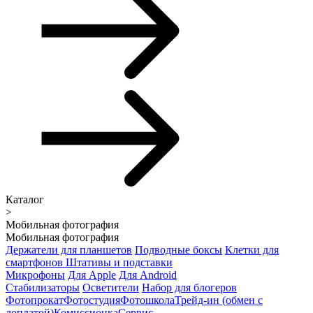
Каталог
>
Мобильная фотография
Мобильная фотография
Держатели для планшетов
Подводные боксы
Клетки для
смартфонов
Штативы и подставки
Микрофоны
Для Apple
Для Android
Стабилизаторы
Осветители
Набор для блогеров
Фотопрокат
Фотостудия
Фотошкола
Трейд-ин (обмен с
доплатой)
Комиссионка
Сервис