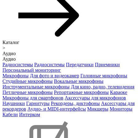
Каталог
>
Аудио
Аудио
Радиосистемы
Радиосистемы
Передатчики
Приемники
Персональный мониторинг
Микрофоны
Для фото и видеокамер
Головные микрофоны
Студийные микрофоны
Вокальные микрофоны
Инструментальные микрофоны
Для кино, радио, телевидения
Петличные микрофоны
Репортажные микрофоны
Караоке
Микрофоны для смартфонов
Аксессуары для микрофонов
Наушники
Гарнитуры
Рекордеры, диктофоны
Аксессуары для
рекордеров
Аудио- и MIDI-интерфейсы
Микшеры
Мониторы
Кабели
Интерком