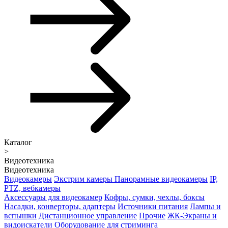
Каталог
>
Видеотехника
Видеотехника
Видеокамеры
Экстрим камеры
Панорамные видеокамеры
IP,
PTZ, вебкамеры
Аксессуары для видеокамер
Кофры, сумки, чехлы, боксы
Насадки, конверторы, адаптеры
Источники питания
Лампы и
вспышки
Дистанционное управление
Прочие
ЖК-Экраны и
видоискатели
Оборудование для стриминга