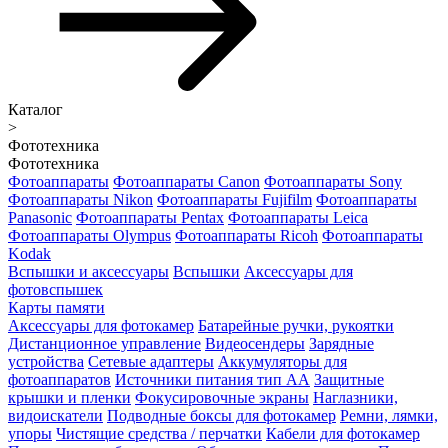
Каталог
>
Фототехника
Фототехника
Фотоаппараты
Фотоаппараты Canon
Фотоаппараты Sony
Фотоаппараты Nikon
Фотоаппараты Fujifilm
Фотоаппараты
Panasonic
Фотоаппараты Pentax
Фотоаппараты Leica
Фотоаппараты Olympus
Фотоаппараты Ricoh
Фотоаппараты
Kodak
Вспышки и аксессуары
Вспышки
Аксессуары для
фотовспышек
Карты памяти
Аксессуары для фотокамер
Батарейные ручки, рукоятки
Дистанционное управление
Видеосендеры
Зарядные
устройства
Сетевые адаптеры
Аккумуляторы для
фотоаппаратов
Источники питания тип АА
Защитные
крышки и пленки
Фокусировочные экраны
Наглазники,
видоискатели
Подводные боксы для фотокамер
Ремни, лямки,
упоры
Чистящие средства / перчатки
Кабели для фотокамер