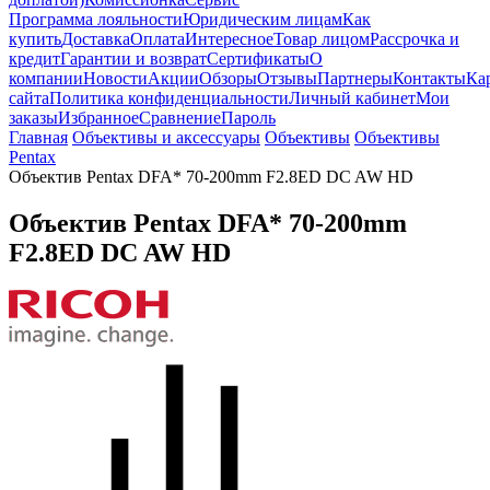
Программа лояльности
Юридическим лицам
Как
купить
Доставка
Оплата
Интересное
Товар лицом
Рассрочка и
кредит
Гарантии и возврат
Сертификаты
О
компании
Новости
Акции
Обзоры
Отзывы
Партнеры
Контакты
Ка
сайта
Политика конфиденциальности
Личный кабинет
Мои
заказы
Избранное
Сравнение
Пароль
Главная
Объективы и аксессуары
Объективы
Объективы
Pentax
Объектив Pentax DFA* 70-200mm F2.8ED DC AW HD
Объектив Pentax DFA* 70-200mm
F2.8ED DC AW HD