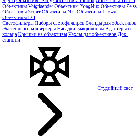
Sigma
Объективы Sony
Объективы Tamron
Объективы Tokina
Объективы Voigtlaender
Объективы YongNuo
Объективы Zeiss
Объективы Зенит
Объективы Nisi
Объективы Laowa
Объективы DJI
Светофильтры
Наборы светофильтров
Бленды для объективов
Экстендеры, конвертеры
Насадки, макролинзы
Адаптеры и
кольца
Крышки на объективы
Чехлы для объективов
Док-
станции
Студийный свет