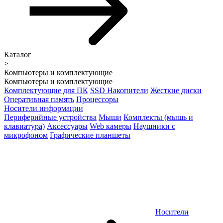
Каталог
>
Компьютеры и комплектующие
Компьютеры и комплектующие
Комплектующие для ПК
SSD Накопители
Жесткие диски
Оперативная память
Процессоры
Носители информации
Периферийные устройства
Мыши
Комплекты (мышь и
клавиатура)
Аксессуары
Web камеры
Наушники с
микрофоном
Графические планшеты
Носители