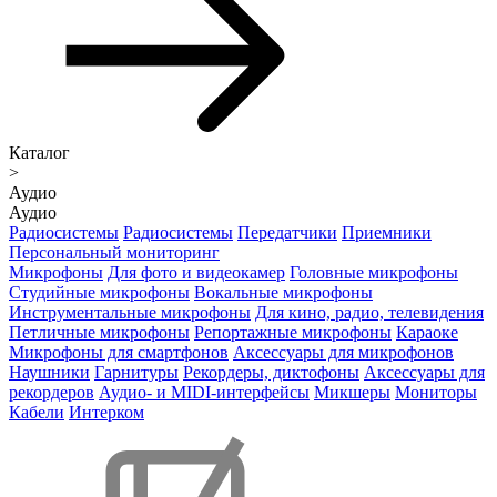
Каталог
>
Аудио
Аудио
Радиосистемы
Радиосистемы
Передатчики
Приемники
Персональный мониторинг
Микрофоны
Для фото и видеокамер
Головные микрофоны
Студийные микрофоны
Вокальные микрофоны
Инструментальные микрофоны
Для кино, радио, телевидения
Петличные микрофоны
Репортажные микрофоны
Караоке
Микрофоны для смартфонов
Аксессуары для микрофонов
Наушники
Гарнитуры
Рекордеры, диктофоны
Аксессуары для
рекордеров
Аудио- и MIDI-интерфейсы
Микшеры
Мониторы
Кабели
Интерком