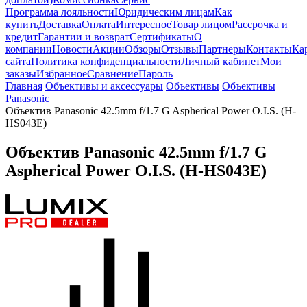
Программа лояльности
Юридическим лицам
Как
купить
Доставка
Оплата
Интересное
Товар лицом
Рассрочка и
кредит
Гарантии и возврат
Сертификаты
О
компании
Новости
Акции
Обзоры
Отзывы
Партнеры
Контакты
Ка
сайта
Политика конфиденциальности
Личный кабинет
Мои
заказы
Избранное
Сравнение
Пароль
Главная
Объективы и аксессуары
Объективы
Объективы
Panasonic
Объектив Panasonic 42.5mm f/1.7 G Aspherical Power O.I.S. (H-
HS043E)
Объектив Panasonic 42.5mm f/1.7 G
Aspherical Power O.I.S. (H-HS043E)