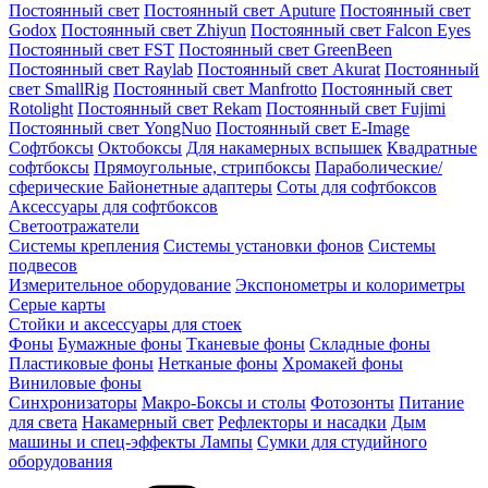
Постоянный свет
Постоянный свет Aputure
Постоянный свет
Godox
Постоянный свет Zhiyun
Постоянный свет Falcon Eyes
Постоянный свет FST
Постоянный свет GreenBeen
Постоянный свет Raylab
Постоянный свет Akurat
Постоянный
свет SmallRig
Постоянный свет Manfrotto
Постоянный свет
Rotolight
Постоянный свет Rekam
Постоянный свет Fujimi
Постоянный свет YongNuo
Постоянный свет E-Image
Софтбоксы
Октобоксы
Для накамерных вспышек
Квадратные
софтбоксы
Прямоугольные, стрипбоксы
Параболические/
сферические
Байонетныe адаптеры
Соты для софтбоксов
Аксессуары для софтбоксов
Светоотражатели
Системы крепления
Системы установки фонов
Системы
подвесов
Измерительное оборудование
Экспонометры и колориметры
Серые карты
Стойки и аксессуары для стоек
Фоны
Бумажные фоны
Тканевые фоны
Складные фоны
Пластиковые фоны
Нетканые фоны
Хромакей фоны
Виниловые фоны
Синхронизаторы
Макро-Боксы и столы
Фотозонты
Питание
для света
Накамерный свет
Рефлекторы и насадки
Дым
машины и спец-эффекты
Лампы
Сумки для студийного
оборудования