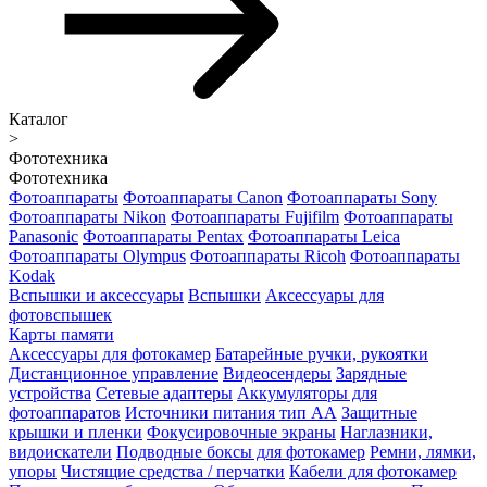
Каталог
>
Фототехника
Фототехника
Фотоаппараты
Фотоаппараты Canon
Фотоаппараты Sony
Фотоаппараты Nikon
Фотоаппараты Fujifilm
Фотоаппараты
Panasonic
Фотоаппараты Pentax
Фотоаппараты Leica
Фотоаппараты Olympus
Фотоаппараты Ricoh
Фотоаппараты
Kodak
Вспышки и аксессуары
Вспышки
Аксессуары для
фотовспышек
Карты памяти
Аксессуары для фотокамер
Батарейные ручки, рукоятки
Дистанционное управление
Видеосендеры
Зарядные
устройства
Сетевые адаптеры
Аккумуляторы для
фотоаппаратов
Источники питания тип АА
Защитные
крышки и пленки
Фокусировочные экраны
Наглазники,
видоискатели
Подводные боксы для фотокамер
Ремни, лямки,
упоры
Чистящие средства / перчатки
Кабели для фотокамер