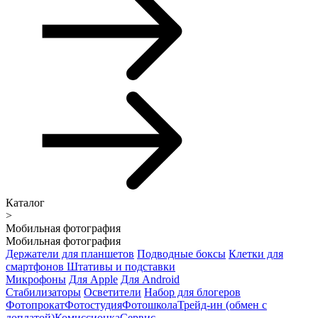
Каталог
>
Мобильная фотография
Мобильная фотография
Держатели для планшетов
Подводные боксы
Клетки для
смартфонов
Штативы и подставки
Микрофоны
Для Apple
Для Android
Стабилизаторы
Осветители
Набор для блогеров
Фотопрокат
Фотостудия
Фотошкола
Трейд-ин (обмен с
доплатой)
Комиссионка
Сервис