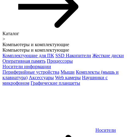
Каталог
>
Компьютеры и комплектующие
Компьютеры и комплектующие
Комплектующие для ПК
SSD Накопители
Жесткие диски
Оперативная память
Процессоры
Носители информации
Периферийные устройства
Мыши
Комплекты (мышь и
клавиатура)
Аксессуары
Web камеры
Наушники с
микрофоном
Графические планшеты
Носители