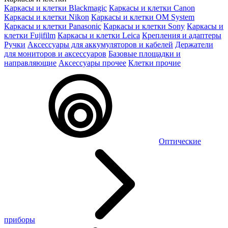
Каркасы и клетки Blackmagic
Каркасы и клетки Canon
Каркасы и клетки Nikon
Каркасы и клетки OM System
Каркасы и клетки Panasonic
Каркасы и клетки Sony
Каркасы и
клетки Fujifilm
Каркасы и клетки Leica
Крепления и адаптеры
Ручки
Аксессуары для аккумуляторов и кабелей
Держатели
для мониторов и аксессуаров
Базовые площадки и
направляющие
Аксессуары прочее
Клетки прочие
Оптические
приборы