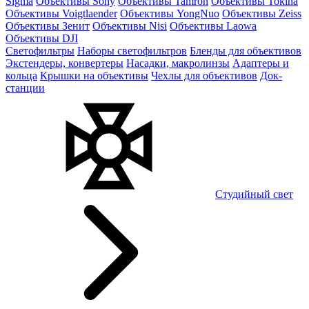
Sigma
Объективы Sony
Объективы Tamron
Объективы Tokina
Объективы Voigtlaender
Объективы YongNuo
Объективы Zeiss
Объективы Зенит
Объективы Nisi
Объективы Laowa
Объективы DJI
Светофильтры
Наборы светофильтров
Бленды для объективов
Экстендеры, конвертеры
Насадки, макролинзы
Адаптеры и
кольца
Крышки на объективы
Чехлы для объективов
Док-
станции
Студийный свет