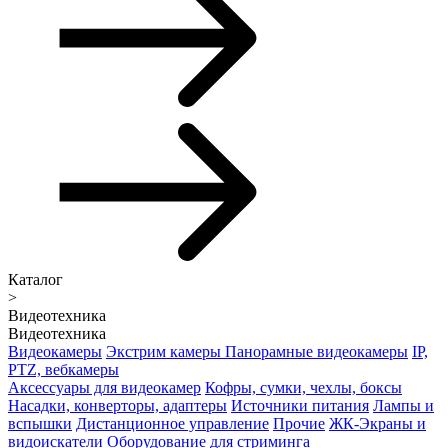
Каталог
>
Видеотехника
Видеотехника
Видеокамеры
Экстрим камеры
Панорамные видеокамеры
IP,
PTZ, вебкамеры
Аксессуары для видеокамер
Кофры, сумки, чехлы, боксы
Насадки, конверторы, адаптеры
Источники питания
Лампы и
вспышки
Дистанционное управление
Прочие
ЖК-Экраны и
видоискатели
Оборудование для стриминга