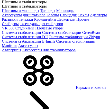
Штативы и стабилизаторы
Штативы и стабилизаторы
Штативы и моноподы
Триподы
Моноподы
Аксессуары для штативов
Головы
Площадки
Чехлы
Адаптеры
Растяжки
Тележки
Кронштейны
Держатели
Прочие
Слайдеры
аксессуары для слайдеров
VR 360
Стедикамы
Плечевые упоры
Системы стабилизации
Системы стабилизации GreenBean
Системы стабилизации DJI
Системы стабилизации Zhiyun
Системы стабилизации E-Image
Системы стабилизации
Manfrotto
Аксессуары
Автогрипы
Аксессуары для стабилизаторов
Каркасы и клетки