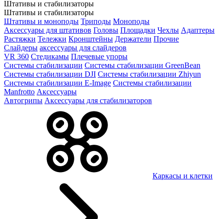
Штативы и стабилизаторы
Штативы и стабилизаторы
Штативы и моноподы
Триподы
Моноподы
Аксессуары для штативов
Головы
Площадки
Чехлы
Адаптеры
Растяжки
Тележки
Кронштейны
Держатели
Прочие
Слайдеры
аксессуары для слайдеров
VR 360
Стедикамы
Плечевые упоры
Системы стабилизации
Системы стабилизации GreenBean
Системы стабилизации DJI
Системы стабилизации Zhiyun
Системы стабилизации E-Image
Системы стабилизации
Manfrotto
Аксессуары
Автогрипы
Аксессуары для стабилизаторов
Каркасы и клетки