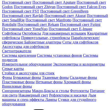
Постоянный свет
Постоянный свет Aputure
Постоянный свет
Godox
Постоянный свет Zhiyun
Постоянный свет Falcon Eyes
Постоянный свет FST
Постоянный свет GreenBeen
Постоянный свет Raylab
Постоянный свет Akurat
Постоянный
свет SmallRig
Постоянный свет Manfrotto
Постоянный свет
Rotolight
Постоянный свет Rekam
Постоянный свет Fujimi
Постоянный свет YongNuo
Постоянный свет E-Image
Софтбоксы
Октобоксы
Для накамерных вспышек
Квадратные
софтбоксы
Прямоугольные, стрипбоксы
Параболические/
сферические
Байонетныe адаптеры
Соты для софтбоксов
Аксессуары для софтбоксов
Светоотражатели
Системы крепления
Системы установки фонов
Системы
подвесов
Измерительное оборудование
Экспонометры и колориметры
Серые карты
Стойки и аксессуары для стоек
Фоны
Бумажные фоны
Тканевые фоны
Складные фоны
Пластиковые фоны
Нетканые фоны
Хромакей фоны
Виниловые фоны
Синхронизаторы
Макро-Боксы и столы
Фотозонты
Питание
для света
Накамерный свет
Рефлекторы и насадки
Дым
машины и спец-эффекты
Лампы
Сумки для студийного
оборудования