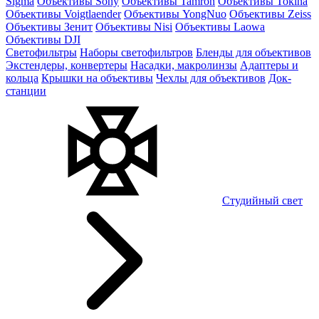
Sigma
Объективы Sony
Объективы Tamron
Объективы Tokina
Объективы Voigtlaender
Объективы YongNuo
Объективы Zeiss
Объективы Зенит
Объективы Nisi
Объективы Laowa
Объективы DJI
Светофильтры
Наборы светофильтров
Бленды для объективов
Экстендеры, конвертеры
Насадки, макролинзы
Адаптеры и
кольца
Крышки на объективы
Чехлы для объективов
Док-
станции
Студийный свет