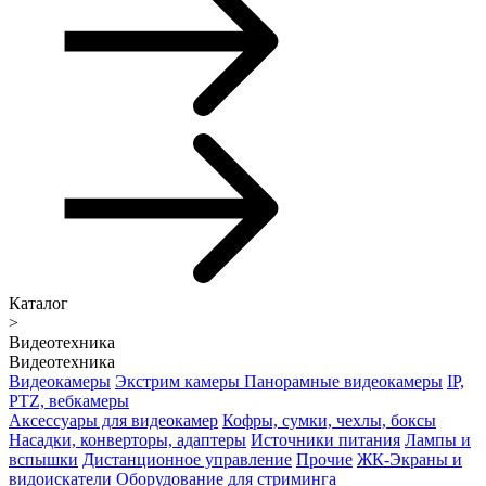
Каталог
>
Видеотехника
Видеотехника
Видеокамеры
Экстрим камеры
Панорамные видеокамеры
IP,
PTZ, вебкамеры
Аксессуары для видеокамер
Кофры, сумки, чехлы, боксы
Насадки, конверторы, адаптеры
Источники питания
Лампы и
вспышки
Дистанционное управление
Прочие
ЖК-Экраны и
видоискатели
Оборудование для стриминга