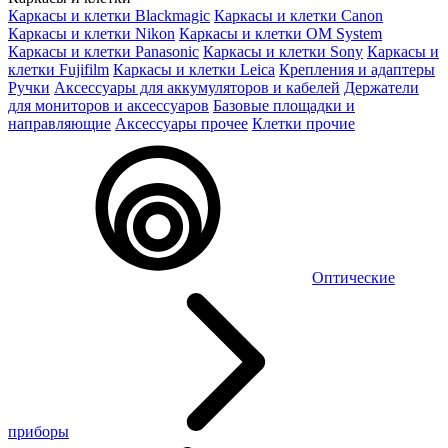
Каркасы и клетки Blackmagic
Каркасы и клетки Canon
Каркасы и клетки Nikon
Каркасы и клетки OM System
Каркасы и клетки Panasonic
Каркасы и клетки Sony
Каркасы и
клетки Fujifilm
Каркасы и клетки Leica
Крепления и адаптеры
Ручки
Аксессуары для аккумуляторов и кабелей
Держатели
для мониторов и аксессуаров
Базовые площадки и
направляющие
Аксессуары прочее
Клетки прочие
Оптические
приборы