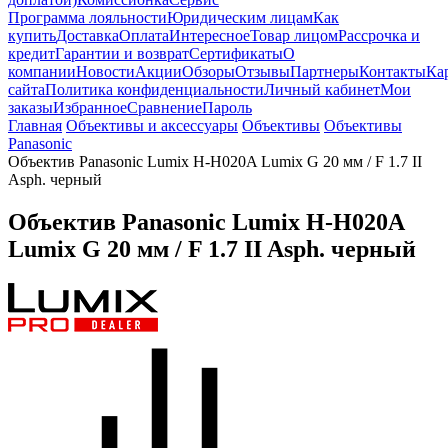
Программа лояльности
Юридическим лицам
Как
купить
Доставка
Оплата
Интересное
Товар лицом
Рассрочка и
кредит
Гарантии и возврат
Сертификаты
О
компании
Новости
Акции
Обзоры
Отзывы
Партнеры
Контакты
Ка
сайта
Политика конфиденциальности
Личный кабинет
Мои
заказы
Избранное
Сравнение
Пароль
Главная
Объективы и аксессуары
Объективы
Объективы
Panasonic
Объектив Panasonic Lumix H-H020A Lumix G 20 мм / F 1.7 II
Asph. черный
Объектив Panasonic Lumix H-H020A
Lumix G 20 мм / F 1.7 II Asph. черный