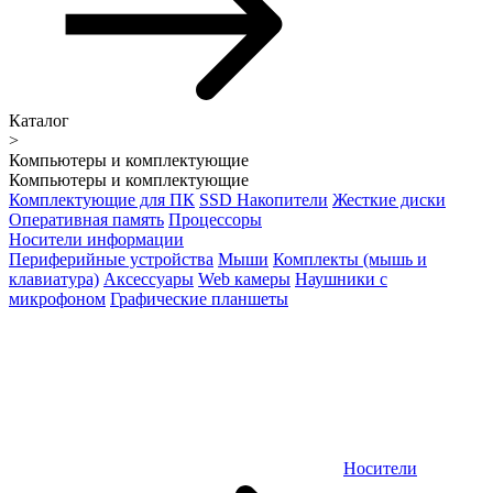
Каталог
>
Компьютеры и комплектующие
Компьютеры и комплектующие
Комплектующие для ПК
SSD Накопители
Жесткие диски
Оперативная память
Процессоры
Носители информации
Периферийные устройства
Мыши
Комплекты (мышь и
клавиатура)
Аксессуары
Web камеры
Наушники с
микрофоном
Графические планшеты
Носители