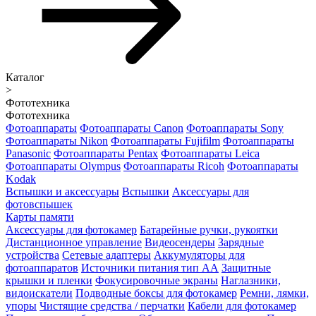
Каталог
>
Фототехника
Фототехника
Фотоаппараты
Фотоаппараты Canon
Фотоаппараты Sony
Фотоаппараты Nikon
Фотоаппараты Fujifilm
Фотоаппараты
Panasonic
Фотоаппараты Pentax
Фотоаппараты Leica
Фотоаппараты Olympus
Фотоаппараты Ricoh
Фотоаппараты
Kodak
Вспышки и аксессуары
Вспышки
Аксессуары для
фотовспышек
Карты памяти
Аксессуары для фотокамер
Батарейные ручки, рукоятки
Дистанционное управление
Видеосендеры
Зарядные
устройства
Сетевые адаптеры
Аккумуляторы для
фотоаппаратов
Источники питания тип АА
Защитные
крышки и пленки
Фокусировочные экраны
Наглазники,
видоискатели
Подводные боксы для фотокамер
Ремни, лямки,
упоры
Чистящие средства / перчатки
Кабели для фотокамер