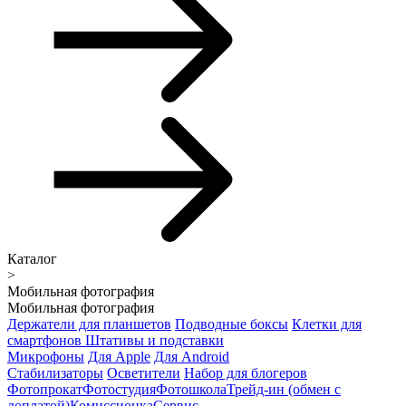
Каталог
>
Мобильная фотография
Мобильная фотография
Держатели для планшетов
Подводные боксы
Клетки для
смартфонов
Штативы и подставки
Микрофоны
Для Apple
Для Android
Стабилизаторы
Осветители
Набор для блогеров
Фотопрокат
Фотостудия
Фотошкола
Трейд-ин (обмен с
доплатой)
Комиссионка
Сервис