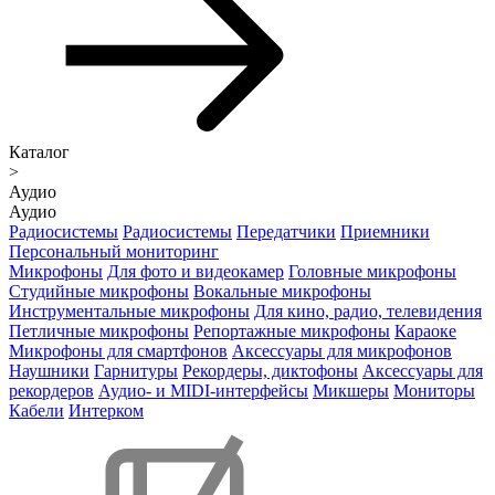
Каталог
>
Аудио
Аудио
Радиосистемы
Радиосистемы
Передатчики
Приемники
Персональный мониторинг
Микрофоны
Для фото и видеокамер
Головные микрофоны
Студийные микрофоны
Вокальные микрофоны
Инструментальные микрофоны
Для кино, радио, телевидения
Петличные микрофоны
Репортажные микрофоны
Караоке
Микрофоны для смартфонов
Аксессуары для микрофонов
Наушники
Гарнитуры
Рекордеры, диктофоны
Аксессуары для
рекордеров
Аудио- и MIDI-интерфейсы
Микшеры
Мониторы
Кабели
Интерком