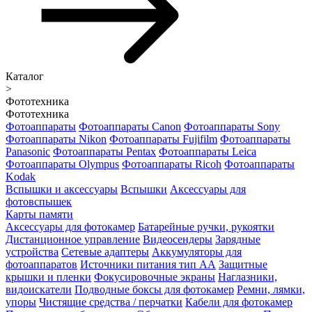
Каталог
>
Фототехника
Фототехника
Фотоаппараты
Фотоаппараты Canon
Фотоаппараты Sony
Фотоаппараты Nikon
Фотоаппараты Fujifilm
Фотоаппараты
Panasonic
Фотоаппараты Pentax
Фотоаппараты Leica
Фотоаппараты Olympus
Фотоаппараты Ricoh
Фотоаппараты
Kodak
Вспышки и аксессуары
Вспышки
Аксессуары для
фотовспышек
Карты памяти
Аксессуары для фотокамер
Батарейные ручки, рукоятки
Дистанционное управление
Видеосендеры
Зарядные
устройства
Сетевые адаптеры
Аккумуляторы для
фотоаппаратов
Источники питания тип АА
Защитные
крышки и пленки
Фокусировочные экраны
Наглазники,
видоискатели
Подводные боксы для фотокамер
Ремни, лямки,
упоры
Чистящие средства / перчатки
Кабели для фотокамер