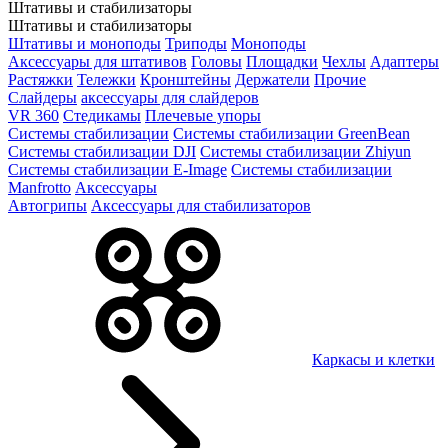
Штативы и стабилизаторы
Штативы и стабилизаторы
Штативы и моноподы
Триподы
Моноподы
Аксессуары для штативов
Головы
Площадки
Чехлы
Адаптеры
Растяжки
Тележки
Кронштейны
Держатели
Прочие
Слайдеры
аксессуары для слайдеров
VR 360
Стедикамы
Плечевые упоры
Системы стабилизации
Системы стабилизации GreenBean
Системы стабилизации DJI
Системы стабилизации Zhiyun
Системы стабилизации E-Image
Системы стабилизации
Manfrotto
Аксессуары
Автогрипы
Аксессуары для стабилизаторов
Каркасы и клетки