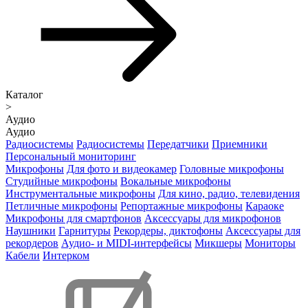
Каталог
>
Аудио
Аудио
Радиосистемы
Радиосистемы
Передатчики
Приемники
Персональный мониторинг
Микрофоны
Для фото и видеокамер
Головные микрофоны
Студийные микрофоны
Вокальные микрофоны
Инструментальные микрофоны
Для кино, радио, телевидения
Петличные микрофоны
Репортажные микрофоны
Караоке
Микрофоны для смартфонов
Аксессуары для микрофонов
Наушники
Гарнитуры
Рекордеры, диктофоны
Аксессуары для
рекордеров
Аудио- и MIDI-интерфейсы
Микшеры
Мониторы
Кабели
Интерком