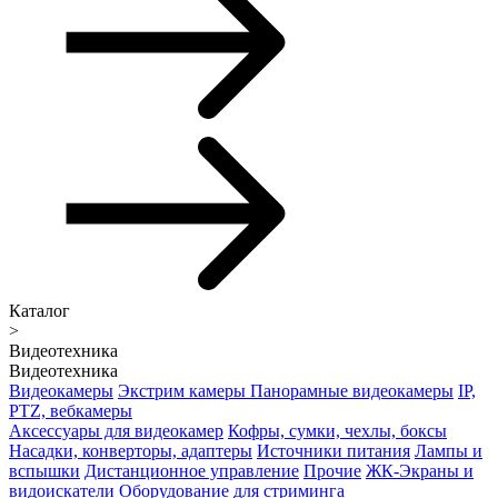
Каталог
>
Видеотехника
Видеотехника
Видеокамеры
Экстрим камеры
Панорамные видеокамеры
IP,
PTZ, вебкамеры
Аксессуары для видеокамер
Кофры, сумки, чехлы, боксы
Насадки, конверторы, адаптеры
Источники питания
Лампы и
вспышки
Дистанционное управление
Прочие
ЖК-Экраны и
видоискатели
Оборудование для стриминга