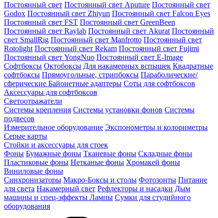
Постоянный свет
Постоянный свет Aputure
Постоянный свет
Godox
Постоянный свет Zhiyun
Постоянный свет Falcon Eyes
Постоянный свет FST
Постоянный свет GreenBeen
Постоянный свет Raylab
Постоянный свет Akurat
Постоянный
свет SmallRig
Постоянный свет Manfrotto
Постоянный свет
Rotolight
Постоянный свет Rekam
Постоянный свет Fujimi
Постоянный свет YongNuo
Постоянный свет E-Image
Софтбоксы
Октобоксы
Для накамерных вспышек
Квадратные
софтбоксы
Прямоугольные, стрипбоксы
Параболические/
сферические
Байонетныe адаптеры
Соты для софтбоксов
Аксессуары для софтбоксов
Светоотражатели
Системы крепления
Системы установки фонов
Системы
подвесов
Измерительное оборудование
Экспонометры и колориметры
Серые карты
Стойки и аксессуары для стоек
Фоны
Бумажные фоны
Тканевые фоны
Складные фоны
Пластиковые фоны
Нетканые фоны
Хромакей фоны
Виниловые фоны
Синхронизаторы
Макро-Боксы и столы
Фотозонты
Питание
для света
Накамерный свет
Рефлекторы и насадки
Дым
машины и спец-эффекты
Лампы
Сумки для студийного
оборудования