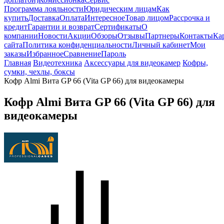
Программа лояльности
Юридическим лицам
Как
купить
Доставка
Оплата
Интересное
Товар лицом
Рассрочка и
кредит
Гарантии и возврат
Сертификаты
О
компании
Новости
Акции
Обзоры
Отзывы
Партнеры
Контакты
Ка
сайта
Политика конфиденциальности
Личный кабинет
Мои
заказы
Избранное
Сравнение
Пароль
Главная
Видеотехника
Аксессуары для видеокамер
Кофры,
сумки, чехлы, боксы
Кофр Almi Вита GP 66 (Vita GP 66) для видеокамеры
Кофр Almi Вита GP 66 (Vita GP 66) для
видеокамеры