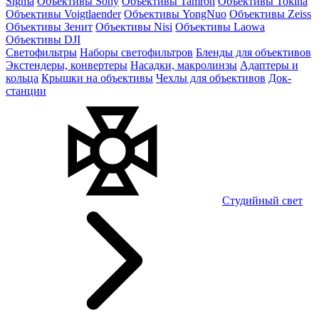
Sigma
Объективы Sony
Объективы Tamron
Объективы Tokina
Объективы Voigtlaender
Объективы YongNuo
Объективы Zeiss
Объективы Зенит
Объективы Nisi
Объективы Laowa
Объективы DJI
Светофильтры
Наборы светофильтров
Бленды для объективов
Экстендеры, конвертеры
Насадки, макролинзы
Адаптеры и
кольца
Крышки на объективы
Чехлы для объективов
Док-
станции
Студийный свет