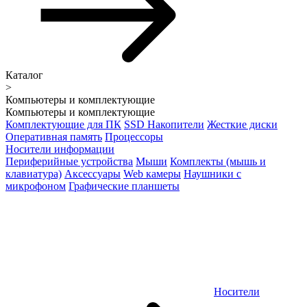
Каталог
>
Компьютеры и комплектующие
Компьютеры и комплектующие
Комплектующие для ПК
SSD Накопители
Жесткие диски
Оперативная память
Процессоры
Носители информации
Периферийные устройства
Мыши
Комплекты (мышь и
клавиатура)
Аксессуары
Web камеры
Наушники с
микрофоном
Графические планшеты
Носители