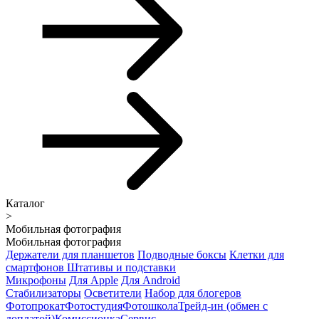
Каталог
>
Мобильная фотография
Мобильная фотография
Держатели для планшетов
Подводные боксы
Клетки для
смартфонов
Штативы и подставки
Микрофоны
Для Apple
Для Android
Стабилизаторы
Осветители
Набор для блогеров
Фотопрокат
Фотостудия
Фотошкола
Трейд-ин (обмен с
доплатой)
Комиссионка
Сервис