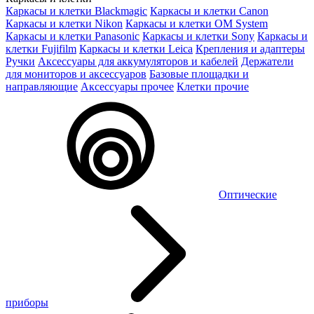
Каркасы и клетки Blackmagic
Каркасы и клетки Canon
Каркасы и клетки Nikon
Каркасы и клетки OM System
Каркасы и клетки Panasonic
Каркасы и клетки Sony
Каркасы и
клетки Fujifilm
Каркасы и клетки Leica
Крепления и адаптеры
Ручки
Аксессуары для аккумуляторов и кабелей
Держатели
для мониторов и аксессуаров
Базовые площадки и
направляющие
Аксессуары прочее
Клетки прочие
Оптические
приборы