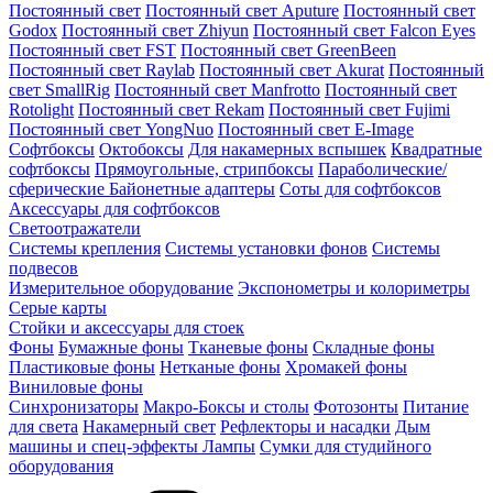
Постоянный свет
Постоянный свет Aputure
Постоянный свет
Godox
Постоянный свет Zhiyun
Постоянный свет Falcon Eyes
Постоянный свет FST
Постоянный свет GreenBeen
Постоянный свет Raylab
Постоянный свет Akurat
Постоянный
свет SmallRig
Постоянный свет Manfrotto
Постоянный свет
Rotolight
Постоянный свет Rekam
Постоянный свет Fujimi
Постоянный свет YongNuo
Постоянный свет E-Image
Софтбоксы
Октобоксы
Для накамерных вспышек
Квадратные
софтбоксы
Прямоугольные, стрипбоксы
Параболические/
сферические
Байонетныe адаптеры
Соты для софтбоксов
Аксессуары для софтбоксов
Светоотражатели
Системы крепления
Системы установки фонов
Системы
подвесов
Измерительное оборудование
Экспонометры и колориметры
Серые карты
Стойки и аксессуары для стоек
Фоны
Бумажные фоны
Тканевые фоны
Складные фоны
Пластиковые фоны
Нетканые фоны
Хромакей фоны
Виниловые фоны
Синхронизаторы
Макро-Боксы и столы
Фотозонты
Питание
для света
Накамерный свет
Рефлекторы и насадки
Дым
машины и спец-эффекты
Лампы
Сумки для студийного
оборудования