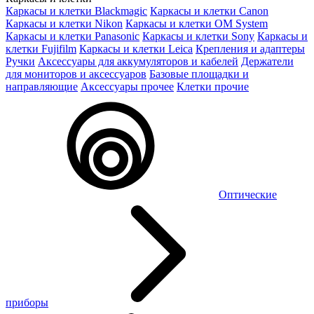
Каркасы и клетки Blackmagic
Каркасы и клетки Canon
Каркасы и клетки Nikon
Каркасы и клетки OM System
Каркасы и клетки Panasonic
Каркасы и клетки Sony
Каркасы и
клетки Fujifilm
Каркасы и клетки Leica
Крепления и адаптеры
Ручки
Аксессуары для аккумуляторов и кабелей
Держатели
для мониторов и аксессуаров
Базовые площадки и
направляющие
Аксессуары прочее
Клетки прочие
Оптические
приборы