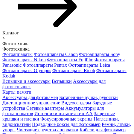
Каталог
>
Фототехника
Фототехника
Фотоаппараты
Фотоаппараты Canon
Фотоаппараты Sony
Фотоаппараты Nikon
Фотоаппараты Fujifilm
Фотоаппараты
Panasonic
Фотоаппараты Pentax
Фотоаппараты Leica
Фотоаппараты Olympus
Фотоаппараты Ricoh
Фотоаппараты
Kodak
Вспышки и аксессуары
Вспышки
Аксессуары для
фотовспышек
Карты памяти
Аксессуары для фотокамер
Батарейные ручки, рукоятки
Дистанционное управление
Видеосендеры
Зарядные
устройства
Сетевые адаптеры
Аккумуляторы для
фотоаппаратов
Источники питания тип АА
Защитные
крышки и пленки
Фокусировочные экраны
Наглазники,
видоискатели
Подводные боксы для фотокамер
Ремни, лямки,
упоры
Чистящие средства / перчатки
Кабели для фотокамер