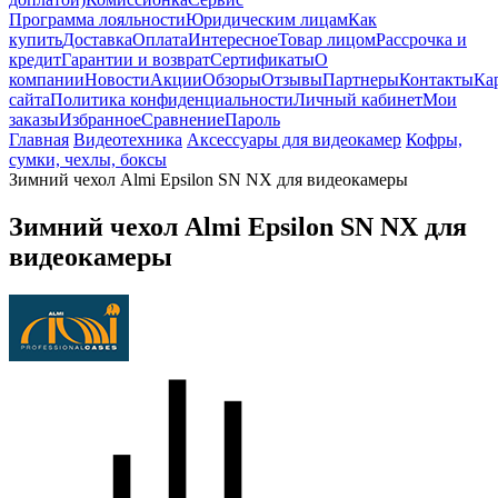
Программа лояльности
Юридическим лицам
Как
купить
Доставка
Оплата
Интересное
Товар лицом
Рассрочка и
кредит
Гарантии и возврат
Сертификаты
О
компании
Новости
Акции
Обзоры
Отзывы
Партнеры
Контакты
Ка
сайта
Политика конфиденциальности
Личный кабинет
Мои
заказы
Избранное
Сравнение
Пароль
Главная
Видеотехника
Аксессуары для видеокамер
Кофры,
сумки, чехлы, боксы
Зимний чехол Almi Epsilon SN NX для видеокамеры
Зимний чехол Almi Epsilon SN NX для
видеокамеры