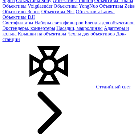
Sigma
Объективы Sony
Объективы Tamron
Объективы Tokina
Объективы Voigtlaender
Объективы YongNuo
Объективы Zeiss
Объективы Зенит
Объективы Nisi
Объективы Laowa
Объективы DJI
Светофильтры
Наборы светофильтров
Бленды для объективов
Экстендеры, конвертеры
Насадки, макролинзы
Адаптеры и
кольца
Крышки на объективы
Чехлы для объективов
Док-
станции
Студийный свет