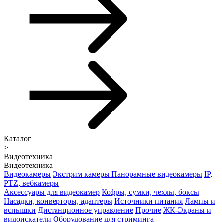
Каталог
>
Видеотехника
Видеотехника
Видеокамеры
Экстрим камеры
Панорамные видеокамеры
IP,
PTZ, вебкамеры
Аксессуары для видеокамер
Кофры, сумки, чехлы, боксы
Насадки, конверторы, адаптеры
Источники питания
Лампы и
вспышки
Дистанционное управление
Прочие
ЖК-Экраны и
видоискатели
Оборудование для стриминга