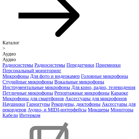
Каталог
>
Аудио
Аудио
Радиосистемы
Радиосистемы
Передатчики
Приемники
Персональный мониторинг
Микрофоны
Для фото и видеокамер
Головные микрофоны
Студийные микрофоны
Вокальные микрофоны
Инструментальные микрофоны
Для кино, радио, телевидения
Петличные микрофоны
Репортажные микрофоны
Караоке
Микрофоны для смартфонов
Аксессуары для микрофонов
Наушники
Гарнитуры
Рекордеры, диктофоны
Аксессуары для
рекордеров
Аудио- и MIDI-интерфейсы
Микшеры
Мониторы
Кабели
Интерком