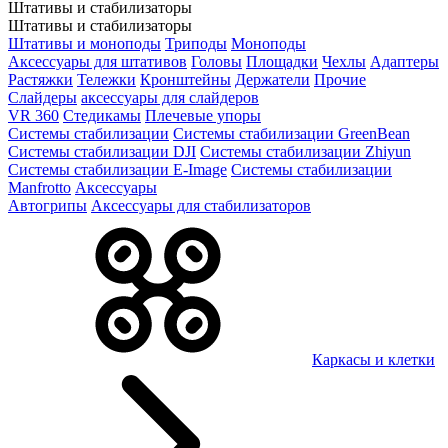
Штативы и стабилизаторы
Штативы и стабилизаторы
Штативы и моноподы
Триподы
Моноподы
Аксессуары для штативов
Головы
Площадки
Чехлы
Адаптеры
Растяжки
Тележки
Кронштейны
Держатели
Прочие
Слайдеры
аксессуары для слайдеров
VR 360
Стедикамы
Плечевые упоры
Системы стабилизации
Системы стабилизации GreenBean
Системы стабилизации DJI
Системы стабилизации Zhiyun
Системы стабилизации E-Image
Системы стабилизации
Manfrotto
Аксессуары
Автогрипы
Аксессуары для стабилизаторов
Каркасы и клетки