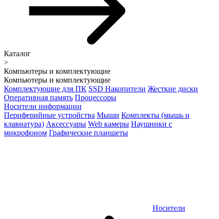
Каталог
>
Компьютеры и комплектующие
Компьютеры и комплектующие
Комплектующие для ПК
SSD Накопители
Жесткие диски
Оперативная память
Процессоры
Носители информации
Периферийные устройства
Мыши
Комплекты (мышь и
клавиатура)
Аксессуары
Web камеры
Наушники с
микрофоном
Графические планшеты
Носители