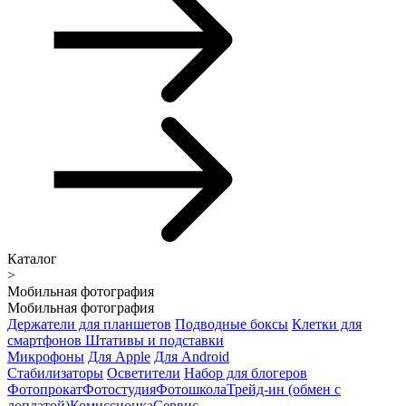
Каталог
>
Мобильная фотография
Мобильная фотография
Держатели для планшетов
Подводные боксы
Клетки для
смартфонов
Штативы и подставки
Микрофоны
Для Apple
Для Android
Стабилизаторы
Осветители
Набор для блогеров
Фотопрокат
Фотостудия
Фотошкола
Трейд-ин (обмен с
доплатой)
Комиссионка
Сервис