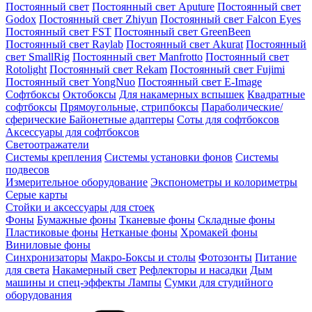
Постоянный свет
Постоянный свет Aputure
Постоянный свет
Godox
Постоянный свет Zhiyun
Постоянный свет Falcon Eyes
Постоянный свет FST
Постоянный свет GreenBeen
Постоянный свет Raylab
Постоянный свет Akurat
Постоянный
свет SmallRig
Постоянный свет Manfrotto
Постоянный свет
Rotolight
Постоянный свет Rekam
Постоянный свет Fujimi
Постоянный свет YongNuo
Постоянный свет E-Image
Софтбоксы
Октобоксы
Для накамерных вспышек
Квадратные
софтбоксы
Прямоугольные, стрипбоксы
Параболические/
сферические
Байонетныe адаптеры
Соты для софтбоксов
Аксессуары для софтбоксов
Светоотражатели
Системы крепления
Системы установки фонов
Системы
подвесов
Измерительное оборудование
Экспонометры и колориметры
Серые карты
Стойки и аксессуары для стоек
Фоны
Бумажные фоны
Тканевые фоны
Складные фоны
Пластиковые фоны
Нетканые фоны
Хромакей фоны
Виниловые фоны
Синхронизаторы
Макро-Боксы и столы
Фотозонты
Питание
для света
Накамерный свет
Рефлекторы и насадки
Дым
машины и спец-эффекты
Лампы
Сумки для студийного
оборудования