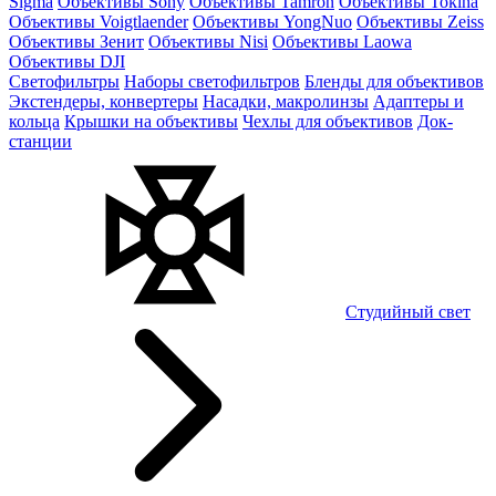
Sigma
Объективы Sony
Объективы Tamron
Объективы Tokina
Объективы Voigtlaender
Объективы YongNuo
Объективы Zeiss
Объективы Зенит
Объективы Nisi
Объективы Laowa
Объективы DJI
Светофильтры
Наборы светофильтров
Бленды для объективов
Экстендеры, конвертеры
Насадки, макролинзы
Адаптеры и
кольца
Крышки на объективы
Чехлы для объективов
Док-
станции
Студийный свет