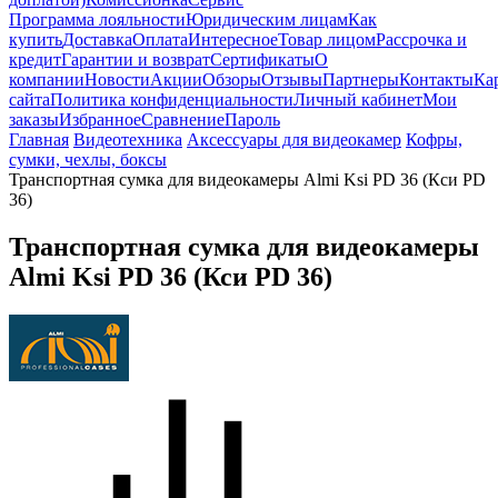
Программа лояльности
Юридическим лицам
Как
купить
Доставка
Оплата
Интересное
Товар лицом
Рассрочка и
кредит
Гарантии и возврат
Сертификаты
О
компании
Новости
Акции
Обзоры
Отзывы
Партнеры
Контакты
Ка
сайта
Политика конфиденциальности
Личный кабинет
Мои
заказы
Избранное
Сравнение
Пароль
Главная
Видеотехника
Аксессуары для видеокамер
Кофры,
сумки, чехлы, боксы
Транспортная сумка для видеокамеры Almi Ksi PD 36 (Кси PD
36)
Транспортная сумка для видеокамеры
Almi Ksi PD 36 (Кси PD 36)