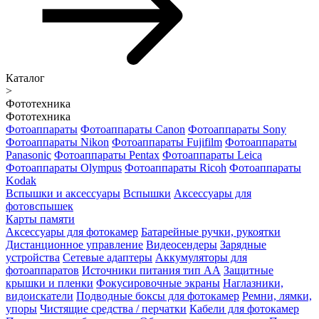
Каталог
>
Фототехника
Фототехника
Фотоаппараты
Фотоаппараты Canon
Фотоаппараты Sony
Фотоаппараты Nikon
Фотоаппараты Fujifilm
Фотоаппараты
Panasonic
Фотоаппараты Pentax
Фотоаппараты Leica
Фотоаппараты Olympus
Фотоаппараты Ricoh
Фотоаппараты
Kodak
Вспышки и аксессуары
Вспышки
Аксессуары для
фотовспышек
Карты памяти
Аксессуары для фотокамер
Батарейные ручки, рукоятки
Дистанционное управление
Видеосендеры
Зарядные
устройства
Сетевые адаптеры
Аккумуляторы для
фотоаппаратов
Источники питания тип АА
Защитные
крышки и пленки
Фокусировочные экраны
Наглазники,
видоискатели
Подводные боксы для фотокамер
Ремни, лямки,
упоры
Чистящие средства / перчатки
Кабели для фотокамер