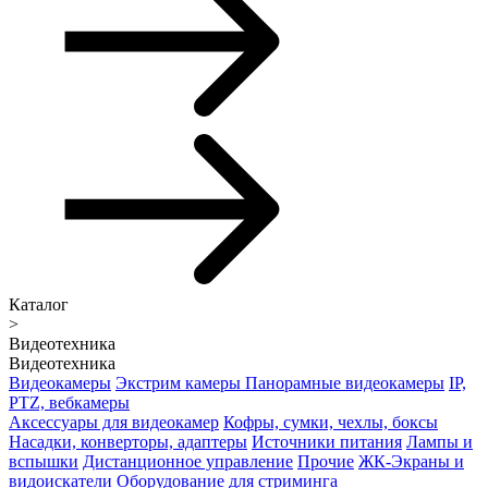
Каталог
>
Видеотехника
Видеотехника
Видеокамеры
Экстрим камеры
Панорамные видеокамеры
IP,
PTZ, вебкамеры
Аксессуары для видеокамер
Кофры, сумки, чехлы, боксы
Насадки, конверторы, адаптеры
Источники питания
Лампы и
вспышки
Дистанционное управление
Прочие
ЖК-Экраны и
видоискатели
Оборудование для стриминга