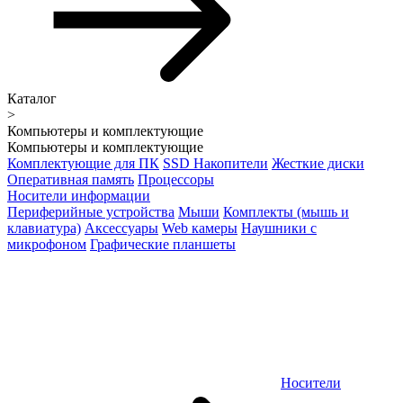
Каталог
>
Компьютеры и комплектующие
Компьютеры и комплектующие
Комплектующие для ПК
SSD Накопители
Жесткие диски
Оперативная память
Процессоры
Носители информации
Периферийные устройства
Мыши
Комплекты (мышь и
клавиатура)
Аксессуары
Web камеры
Наушники с
микрофоном
Графические планшеты
Носители