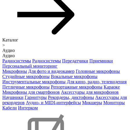
Каталог
>
Аудио
Аудио
Радиосистемы
Радиосистемы
Передатчики
Приемники
Персональный мониторинг
Микрофоны
Для фото и видеокамер
Головные микрофоны
Студийные микрофоны
Вокальные микрофоны
Инструментальные микрофоны
Для кино, радио, телевидения
Петличные микрофоны
Репортажные микрофоны
Караоке
Микрофоны для смартфонов
Аксессуары для микрофонов
Наушники
Гарнитуры
Рекордеры, диктофоны
Аксессуары для
рекордеров
Аудио- и MIDI-интерфейсы
Микшеры
Мониторы
Кабели
Интерком