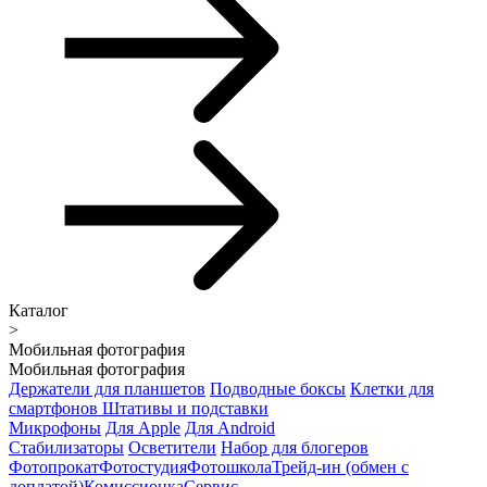
Каталог
>
Мобильная фотография
Мобильная фотография
Держатели для планшетов
Подводные боксы
Клетки для
смартфонов
Штативы и подставки
Микрофоны
Для Apple
Для Android
Стабилизаторы
Осветители
Набор для блогеров
Фотопрокат
Фотостудия
Фотошкола
Трейд-ин (обмен с
доплатой)
Комиссионка
Сервис