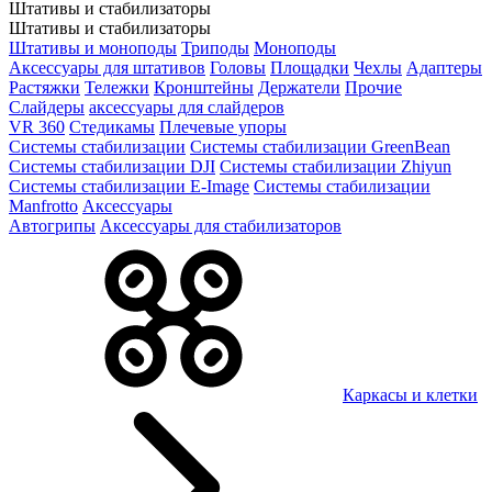
Штативы и стабилизаторы
Штативы и стабилизаторы
Штативы и моноподы
Триподы
Моноподы
Аксессуары для штативов
Головы
Площадки
Чехлы
Адаптеры
Растяжки
Тележки
Кронштейны
Держатели
Прочие
Слайдеры
аксессуары для слайдеров
VR 360
Стедикамы
Плечевые упоры
Системы стабилизации
Системы стабилизации GreenBean
Системы стабилизации DJI
Системы стабилизации Zhiyun
Системы стабилизации E-Image
Системы стабилизации
Manfrotto
Аксессуары
Автогрипы
Аксессуары для стабилизаторов
Каркасы и клетки