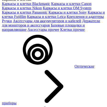
Каркасы и клетки Blackmagic
Каркасы и клетки Canon
Каркасы и клетки Nikon
Каркасы и клетки OM System
Каркасы и клетки Panasonic
Каркасы и клетки Sony
Каркасы и
клетки Fujifilm
Каркасы и клетки Leica
Крепления и адаптеры
Ручки
Аксессуары для аккумуляторов и кабелей
Держатели
для мониторов и аксессуаров
Базовые площадки и
направляющие
Аксессуары прочее
Клетки прочие
Оптические
приборы