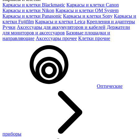
Каркасы и клетки Blackmagic
Каркасы и клетки Canon
Каркасы и клетки Nikon
Каркасы и клетки OM System
Каркасы и клетки Panasonic
Каркасы и клетки Sony
Каркасы и
клетки Fujifilm
Каркасы и клетки Leica
Крепления и адаптеры
Ручки
Аксессуары для аккумуляторов и кабелей
Держатели
для мониторов и аксессуаров
Базовые площадки и
направляющие
Аксессуары прочее
Клетки прочие
Оптические
приборы