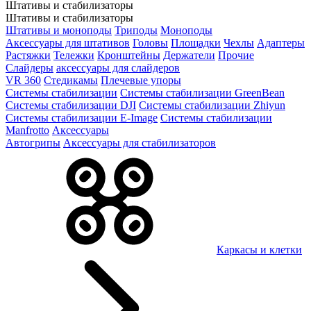
Штативы и стабилизаторы
Штативы и стабилизаторы
Штативы и моноподы
Триподы
Моноподы
Аксессуары для штативов
Головы
Площадки
Чехлы
Адаптеры
Растяжки
Тележки
Кронштейны
Держатели
Прочие
Слайдеры
аксессуары для слайдеров
VR 360
Стедикамы
Плечевые упоры
Системы стабилизации
Системы стабилизации GreenBean
Системы стабилизации DJI
Системы стабилизации Zhiyun
Системы стабилизации E-Image
Системы стабилизации
Manfrotto
Аксессуары
Автогрипы
Аксессуары для стабилизаторов
Каркасы и клетки