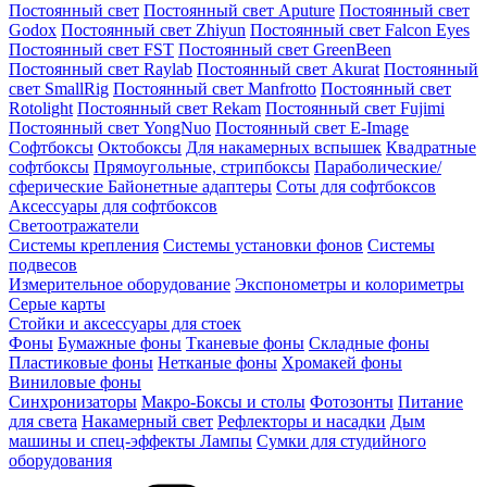
Постоянный свет
Постоянный свет Aputure
Постоянный свет
Godox
Постоянный свет Zhiyun
Постоянный свет Falcon Eyes
Постоянный свет FST
Постоянный свет GreenBeen
Постоянный свет Raylab
Постоянный свет Akurat
Постоянный
свет SmallRig
Постоянный свет Manfrotto
Постоянный свет
Rotolight
Постоянный свет Rekam
Постоянный свет Fujimi
Постоянный свет YongNuo
Постоянный свет E-Image
Софтбоксы
Октобоксы
Для накамерных вспышек
Квадратные
софтбоксы
Прямоугольные, стрипбоксы
Параболические/
сферические
Байонетныe адаптеры
Соты для софтбоксов
Аксессуары для софтбоксов
Светоотражатели
Системы крепления
Системы установки фонов
Системы
подвесов
Измерительное оборудование
Экспонометры и колориметры
Серые карты
Стойки и аксессуары для стоек
Фоны
Бумажные фоны
Тканевые фоны
Складные фоны
Пластиковые фоны
Нетканые фоны
Хромакей фоны
Виниловые фоны
Синхронизаторы
Макро-Боксы и столы
Фотозонты
Питание
для света
Накамерный свет
Рефлекторы и насадки
Дым
машины и спец-эффекты
Лампы
Сумки для студийного
оборудования