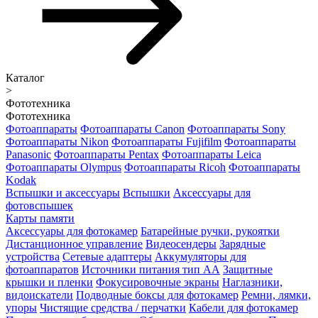
Каталог
>
Фототехника
Фототехника
Фотоаппараты
Фотоаппараты Canon
Фотоаппараты Sony
Фотоаппараты Nikon
Фотоаппараты Fujifilm
Фотоаппараты
Panasonic
Фотоаппараты Pentax
Фотоаппараты Leica
Фотоаппараты Olympus
Фотоаппараты Ricoh
Фотоаппараты
Kodak
Вспышки и аксессуары
Вспышки
Аксессуары для
фотовспышек
Карты памяти
Аксессуары для фотокамер
Батарейные ручки, рукоятки
Дистанционное управление
Видеосендеры
Зарядные
устройства
Сетевые адаптеры
Аккумуляторы для
фотоаппаратов
Источники питания тип АА
Защитные
крышки и пленки
Фокусировочные экраны
Наглазники,
видоискатели
Подводные боксы для фотокамер
Ремни, лямки,
упоры
Чистящие средства / перчатки
Кабели для фотокамер