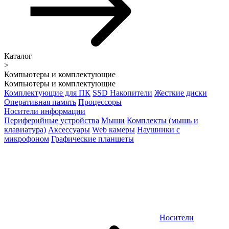
Каталог
>
Компьютеры и комплектующие
Компьютеры и комплектующие
Комплектующие для ПК
SSD Накопители
Жесткие диски
Оперативная память
Процессоры
Носители информации
Периферийные устройства
Мыши
Комплекты (мышь и
клавиатура)
Аксессуары
Web камеры
Наушники с
микрофоном
Графические планшеты
Носители