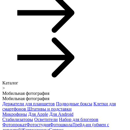
Каталог
>
Мобильная фотография
Мобильная фотография
Держатели для планшетов
Подводные боксы
Клетки для
смартфонов
Штативы и подставки
Микрофоны
Для Apple
Для Android
Стабилизаторы
Осветители
Набор для блогеров
Фотопрокат
Фотостудия
Фотошкола
Трейд-ин (обмен с
доплатой)
Комиссионка
Сервис