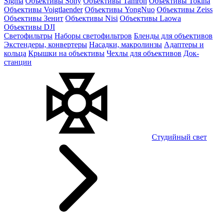
Sigma
Объективы Sony
Объективы Tamron
Объективы Tokina
Объективы Voigtlaender
Объективы YongNuo
Объективы Zeiss
Объективы Зенит
Объективы Nisi
Объективы Laowa
Объективы DJI
Светофильтры
Наборы светофильтров
Бленды для объективов
Экстендеры, конвертеры
Насадки, макролинзы
Адаптеры и
кольца
Крышки на объективы
Чехлы для объективов
Док-
станции
Студийный свет