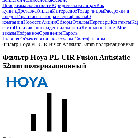
Программа лояльности
Юридическим лицам
Как
купить
Доставка
Оплата
Интересное
Товар лицом
Рассрочка и
кредит
Гарантии и возврат
Сертификаты
О
компании
Новости
Акции
Обзоры
Отзывы
Партнеры
Контакты
Ка
сайта
Политика конфиденциальности
Личный кабинет
Мои
заказы
Избранное
Сравнение
Пароль
Главная
Объективы и аксессуары
Светофильтры
Фильтр Hoya PL-CIR Fusion Antistatic 52mm поляризационный
Фильтр Hoya PL-CIR Fusion Antistatic
52mm поляризационный