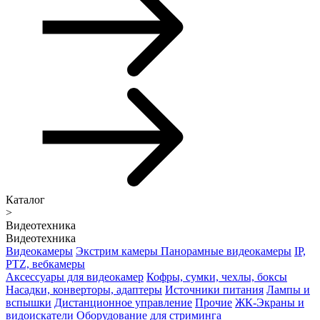
Каталог
>
Видеотехника
Видеотехника
Видеокамеры
Экстрим камеры
Панорамные видеокамеры
IP,
PTZ, вебкамеры
Аксессуары для видеокамер
Кофры, сумки, чехлы, боксы
Насадки, конверторы, адаптеры
Источники питания
Лампы и
вспышки
Дистанционное управление
Прочие
ЖК-Экраны и
видоискатели
Оборудование для стриминга