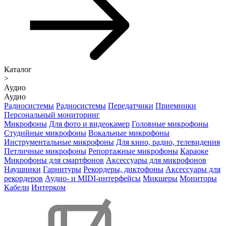
Каталог
>
Аудио
Аудио
Радиосистемы
Радиосистемы
Передатчики
Приемники
Персональный мониторинг
Микрофоны
Для фото и видеокамер
Головные микрофоны
Студийные микрофоны
Вокальные микрофоны
Инструментальные микрофоны
Для кино, радио, телевидения
Петличные микрофоны
Репортажные микрофоны
Караоке
Микрофоны для смартфонов
Аксессуары для микрофонов
Наушники
Гарнитуры
Рекордеры, диктофоны
Аксессуары для
рекордеров
Аудио- и MIDI-интерфейсы
Микшеры
Мониторы
Кабели
Интерком