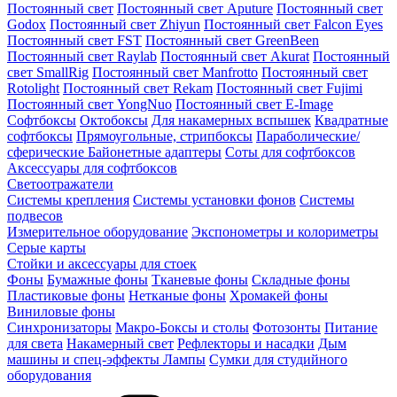
Постоянный свет
Постоянный свет Aputure
Постоянный свет
Godox
Постоянный свет Zhiyun
Постоянный свет Falcon Eyes
Постоянный свет FST
Постоянный свет GreenBeen
Постоянный свет Raylab
Постоянный свет Akurat
Постоянный
свет SmallRig
Постоянный свет Manfrotto
Постоянный свет
Rotolight
Постоянный свет Rekam
Постоянный свет Fujimi
Постоянный свет YongNuo
Постоянный свет E-Image
Софтбоксы
Октобоксы
Для накамерных вспышек
Квадратные
софтбоксы
Прямоугольные, стрипбоксы
Параболические/
сферические
Байонетныe адаптеры
Соты для софтбоксов
Аксессуары для софтбоксов
Светоотражатели
Системы крепления
Системы установки фонов
Системы
подвесов
Измерительное оборудование
Экспонометры и колориметры
Серые карты
Стойки и аксессуары для стоек
Фоны
Бумажные фоны
Тканевые фоны
Складные фоны
Пластиковые фоны
Нетканые фоны
Хромакей фоны
Виниловые фоны
Синхронизаторы
Макро-Боксы и столы
Фотозонты
Питание
для света
Накамерный свет
Рефлекторы и насадки
Дым
машины и спец-эффекты
Лампы
Сумки для студийного
оборудования