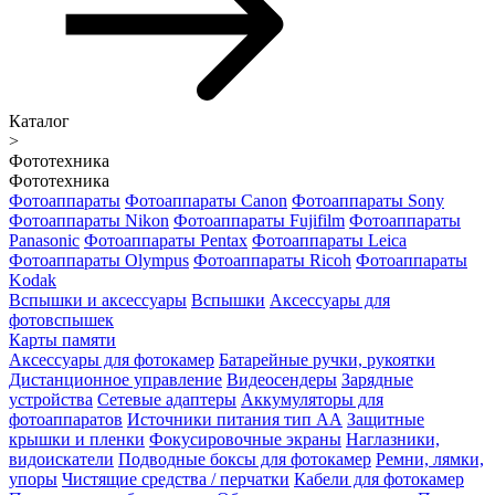
Каталог
>
Фототехника
Фототехника
Фотоаппараты
Фотоаппараты Canon
Фотоаппараты Sony
Фотоаппараты Nikon
Фотоаппараты Fujifilm
Фотоаппараты
Panasonic
Фотоаппараты Pentax
Фотоаппараты Leica
Фотоаппараты Olympus
Фотоаппараты Ricoh
Фотоаппараты
Kodak
Вспышки и аксессуары
Вспышки
Аксессуары для
фотовспышек
Карты памяти
Аксессуары для фотокамер
Батарейные ручки, рукоятки
Дистанционное управление
Видеосендеры
Зарядные
устройства
Сетевые адаптеры
Аккумуляторы для
фотоаппаратов
Источники питания тип АА
Защитные
крышки и пленки
Фокусировочные экраны
Наглазники,
видоискатели
Подводные боксы для фотокамер
Ремни, лямки,
упоры
Чистящие средства / перчатки
Кабели для фотокамер