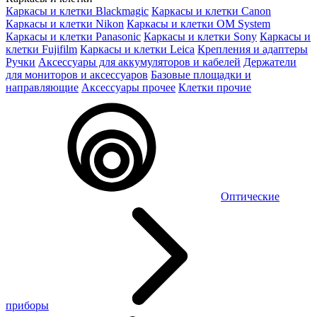
Каркасы и клетки Blackmagic
Каркасы и клетки Canon
Каркасы и клетки Nikon
Каркасы и клетки OM System
Каркасы и клетки Panasonic
Каркасы и клетки Sony
Каркасы и
клетки Fujifilm
Каркасы и клетки Leica
Крепления и адаптеры
Ручки
Аксессуары для аккумуляторов и кабелей
Держатели
для мониторов и аксессуаров
Базовые площадки и
направляющие
Аксессуары прочее
Клетки прочие
Оптические
приборы