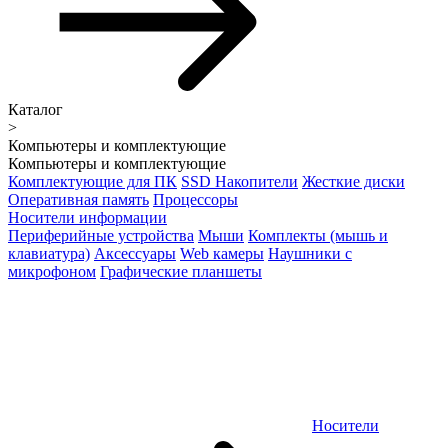
Каталог
>
Компьютеры и комплектующие
Компьютеры и комплектующие
Комплектующие для ПК
SSD Накопители
Жесткие диски
Оперативная память
Процессоры
Носители информации
Периферийные устройства
Мыши
Комплекты (мышь и
клавиатура)
Аксессуары
Web камеры
Наушники с
микрофоном
Графические планшеты
Носители