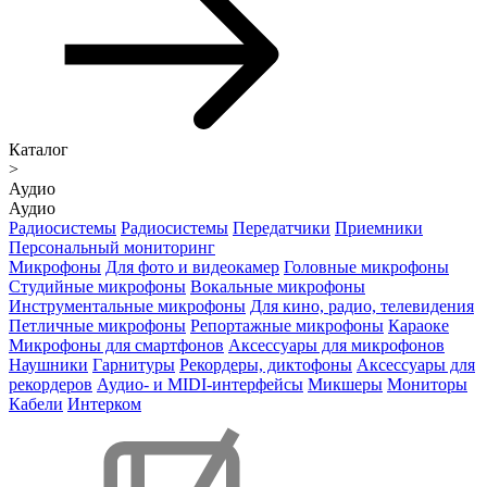
Каталог
>
Аудио
Аудио
Радиосистемы
Радиосистемы
Передатчики
Приемники
Персональный мониторинг
Микрофоны
Для фото и видеокамер
Головные микрофоны
Студийные микрофоны
Вокальные микрофоны
Инструментальные микрофоны
Для кино, радио, телевидения
Петличные микрофоны
Репортажные микрофоны
Караоке
Микрофоны для смартфонов
Аксессуары для микрофонов
Наушники
Гарнитуры
Рекордеры, диктофоны
Аксессуары для
рекордеров
Аудио- и MIDI-интерфейсы
Микшеры
Мониторы
Кабели
Интерком