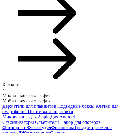
Каталог
>
Мобильная фотография
Мобильная фотография
Держатели для планшетов
Подводные боксы
Клетки для
смартфонов
Штативы и подставки
Микрофоны
Для Apple
Для Android
Стабилизаторы
Осветители
Набор для блогеров
Фотопрокат
Фотостудия
Фотошкола
Трейд-ин (обмен с
доплатой)
Комиссионка
Сервис