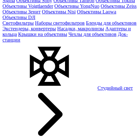
Sigma
Объективы Sony
Объективы Tamron
Объективы Tokina
Объективы Voigtlaender
Объективы YongNuo
Объективы Zeiss
Объективы Зенит
Объективы Nisi
Объективы Laowa
Объективы DJI
Светофильтры
Наборы светофильтров
Бленды для объективов
Экстендеры, конвертеры
Насадки, макролинзы
Адаптеры и
кольца
Крышки на объективы
Чехлы для объективов
Док-
станции
Студийный свет