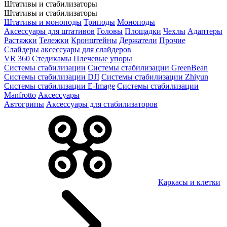
Штативы и стабилизаторы
Штативы и стабилизаторы
Штативы и моноподы
Триподы
Моноподы
Аксессуары для штативов
Головы
Площадки
Чехлы
Адаптеры
Растяжки
Тележки
Кронштейны
Держатели
Прочие
Слайдеры
аксессуары для слайдеров
VR 360
Стедикамы
Плечевые упоры
Системы стабилизации
Системы стабилизации GreenBean
Системы стабилизации DJI
Системы стабилизации Zhiyun
Системы стабилизации E-Image
Системы стабилизации
Manfrotto
Аксессуары
Автогрипы
Аксессуары для стабилизаторов
Каркасы и клетки