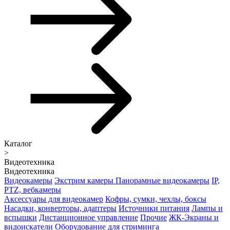
Каталог
>
Видеотехника
Видеотехника
Видеокамеры
Экстрим камеры
Панорамные видеокамеры
IP,
PTZ, вебкамеры
Аксессуары для видеокамер
Кофры, сумки, чехлы, боксы
Насадки, конверторы, адаптеры
Источники питания
Лампы и
вспышки
Дистанционное управление
Прочие
ЖК-Экраны и
видоискатели
Оборудование для стриминга