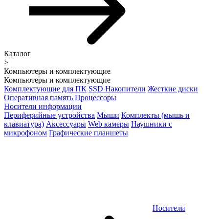
Каталог
>
Компьютеры и комплектующие
Компьютеры и комплектующие
Комплектующие для ПК
SSD Накопители
Жесткие диски
Оперативная память
Процессоры
Носители информации
Периферийные устройства
Мыши
Комплекты (мышь и
клавиатура)
Аксессуары
Web камеры
Наушники с
микрофоном
Графические планшеты
Носители