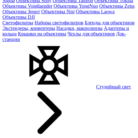
Sigma
Объективы Sony
Объективы Tamron
Объективы Tokina
Объективы Voigtlaender
Объективы YongNuo
Объективы Zeiss
Объективы Зенит
Объективы Nisi
Объективы Laowa
Объективы DJI
Светофильтры
Наборы светофильтров
Бленды для объективов
Экстендеры, конвертеры
Насадки, макролинзы
Адаптеры и
кольца
Крышки на объективы
Чехлы для объективов
Док-
станции
Студийный свет