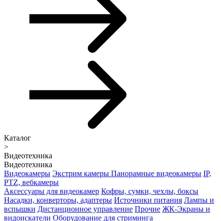
Каталог
>
Видеотехника
Видеотехника
Видеокамеры
Экстрим камеры
Панорамные видеокамеры
IP,
PTZ, вебкамеры
Аксессуары для видеокамер
Кофры, сумки, чехлы, боксы
Насадки, конверторы, адаптеры
Источники питания
Лампы и
вспышки
Дистанционное управление
Прочие
ЖК-Экраны и
видоискатели
Оборудование для стриминга