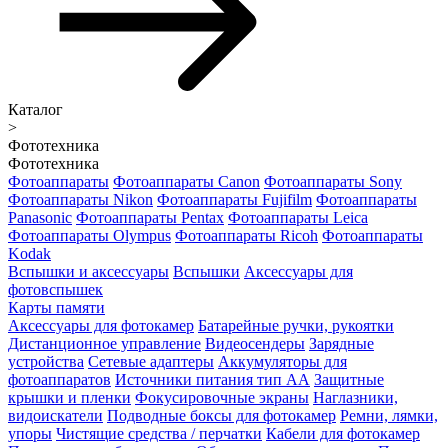
Каталог
>
Фототехника
Фототехника
Фотоаппараты
Фотоаппараты Canon
Фотоаппараты Sony
Фотоаппараты Nikon
Фотоаппараты Fujifilm
Фотоаппараты
Panasonic
Фотоаппараты Pentax
Фотоаппараты Leica
Фотоаппараты Olympus
Фотоаппараты Ricoh
Фотоаппараты
Kodak
Вспышки и аксессуары
Вспышки
Аксессуары для
фотовспышек
Карты памяти
Аксессуары для фотокамер
Батарейные ручки, рукоятки
Дистанционное управление
Видеосендеры
Зарядные
устройства
Сетевые адаптеры
Аккумуляторы для
фотоаппаратов
Источники питания тип АА
Защитные
крышки и пленки
Фокусировочные экраны
Наглазники,
видоискатели
Подводные боксы для фотокамер
Ремни, лямки,
упоры
Чистящие средства / перчатки
Кабели для фотокамер