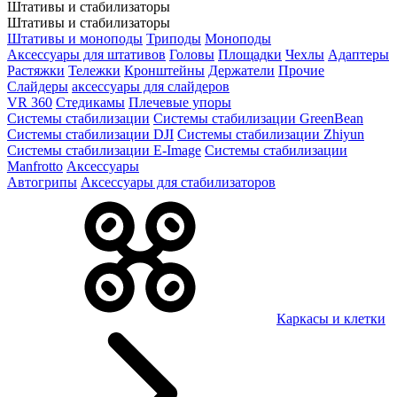
Штативы и стабилизаторы
Штативы и стабилизаторы
Штативы и моноподы
Триподы
Моноподы
Аксессуары для штативов
Головы
Площадки
Чехлы
Адаптеры
Растяжки
Тележки
Кронштейны
Держатели
Прочие
Слайдеры
аксессуары для слайдеров
VR 360
Стедикамы
Плечевые упоры
Системы стабилизации
Системы стабилизации GreenBean
Системы стабилизации DJI
Системы стабилизации Zhiyun
Системы стабилизации E-Image
Системы стабилизации
Manfrotto
Аксессуары
Автогрипы
Аксессуары для стабилизаторов
Каркасы и клетки