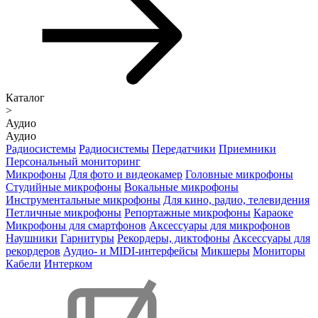
Каталог
>
Аудио
Аудио
Радиосистемы
Радиосистемы
Передатчики
Приемники
Персональный мониторинг
Микрофоны
Для фото и видеокамер
Головные микрофоны
Студийные микрофоны
Вокальные микрофоны
Инструментальные микрофоны
Для кино, радио, телевидения
Петличные микрофоны
Репортажные микрофоны
Караоке
Микрофоны для смартфонов
Аксессуары для микрофонов
Наушники
Гарнитуры
Рекордеры, диктофоны
Аксессуары для
рекордеров
Аудио- и MIDI-интерфейсы
Микшеры
Мониторы
Кабели
Интерком