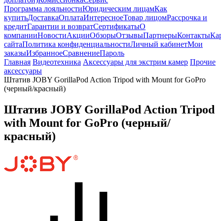
Программа лояльности
Юридическим лицам
Как
купить
Доставка
Оплата
Интересное
Товар лицом
Рассрочка и
кредит
Гарантии и возврат
Сертификаты
О
компании
Новости
Акции
Обзоры
Отзывы
Партнеры
Контакты
Ка
сайта
Политика конфиденциальности
Личный кабинет
Мои
заказы
Избранное
Сравнение
Пароль
Главная
Видеотехника
Аксессуары для экстрим камер
Прочие
аксессуары
Штатив JOBY GorillaPod Action Tripod with Mount for GoPro
(черный/красный)
Штатив JOBY GorillaPod Action Tripod
with Mount for GoPro (черный/
красный)