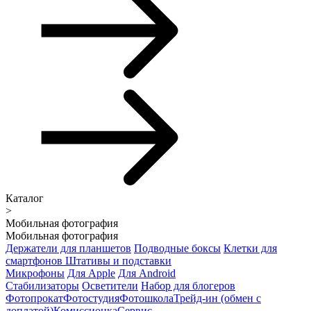
Каталог
>
Мобильная фотография
Мобильная фотография
Держатели для планшетов
Подводные боксы
Клетки для
смартфонов
Штативы и подставки
Микрофоны
Для Apple
Для Android
Стабилизаторы
Осветители
Набор для блогеров
Фотопрокат
Фотостудия
Фотошкола
Трейд-ин (обмен с
доплатой)
Комиссионка
Сервис