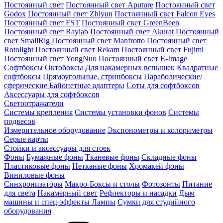
Постоянный свет
Постоянный свет Aputure
Постоянный свет
Godox
Постоянный свет Zhiyun
Постоянный свет Falcon Eyes
Постоянный свет FST
Постоянный свет GreenBeen
Постоянный свет Raylab
Постоянный свет Akurat
Постоянный
свет SmallRig
Постоянный свет Manfrotto
Постоянный свет
Rotolight
Постоянный свет Rekam
Постоянный свет Fujimi
Постоянный свет YongNuo
Постоянный свет E-Image
Софтбоксы
Октобоксы
Для накамерных вспышек
Квадратные
софтбоксы
Прямоугольные, стрипбоксы
Параболические/
сферические
Байонетныe адаптеры
Соты для софтбоксов
Аксессуары для софтбоксов
Светоотражатели
Системы крепления
Системы установки фонов
Системы
подвесов
Измерительное оборудование
Экспонометры и колориметры
Серые карты
Стойки и аксессуары для стоек
Фоны
Бумажные фоны
Тканевые фоны
Складные фоны
Пластиковые фоны
Нетканые фоны
Хромакей фоны
Виниловые фоны
Синхронизаторы
Макро-Боксы и столы
Фотозонты
Питание
для света
Накамерный свет
Рефлекторы и насадки
Дым
машины и спец-эффекты
Лампы
Сумки для студийного
оборудования