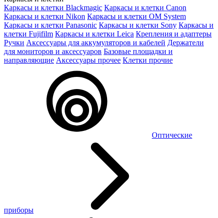
Каркасы и клетки Blackmagic
Каркасы и клетки Canon
Каркасы и клетки Nikon
Каркасы и клетки OM System
Каркасы и клетки Panasonic
Каркасы и клетки Sony
Каркасы и
клетки Fujifilm
Каркасы и клетки Leica
Крепления и адаптеры
Ручки
Аксессуары для аккумуляторов и кабелей
Держатели
для мониторов и аксессуаров
Базовые площадки и
направляющие
Аксессуары прочее
Клетки прочие
Оптические
приборы