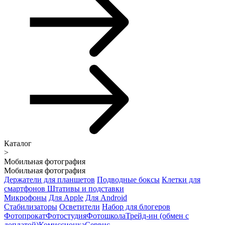
Каталог
>
Мобильная фотография
Мобильная фотография
Держатели для планшетов
Подводные боксы
Клетки для
смартфонов
Штативы и подставки
Микрофоны
Для Apple
Для Android
Стабилизаторы
Осветители
Набор для блогеров
Фотопрокат
Фотостудия
Фотошкола
Трейд-ин (обмен с
доплатой)
Комиссионка
Сервис