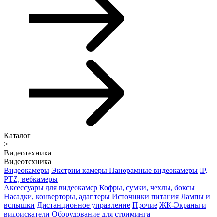
Каталог
>
Видеотехника
Видеотехника
Видеокамеры
Экстрим камеры
Панорамные видеокамеры
IP,
PTZ, вебкамеры
Аксессуары для видеокамер
Кофры, сумки, чехлы, боксы
Насадки, конверторы, адаптеры
Источники питания
Лампы и
вспышки
Дистанционное управление
Прочие
ЖК-Экраны и
видоискатели
Оборудование для стриминга