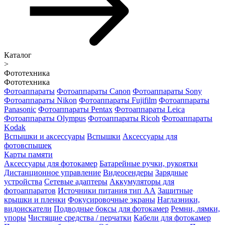
Каталог
>
Фототехника
Фототехника
Фотоаппараты
Фотоаппараты Canon
Фотоаппараты Sony
Фотоаппараты Nikon
Фотоаппараты Fujifilm
Фотоаппараты
Panasonic
Фотоаппараты Pentax
Фотоаппараты Leica
Фотоаппараты Olympus
Фотоаппараты Ricoh
Фотоаппараты
Kodak
Вспышки и аксессуары
Вспышки
Аксессуары для
фотовспышек
Карты памяти
Аксессуары для фотокамер
Батарейные ручки, рукоятки
Дистанционное управление
Видеосендеры
Зарядные
устройства
Сетевые адаптеры
Аккумуляторы для
фотоаппаратов
Источники питания тип АА
Защитные
крышки и пленки
Фокусировочные экраны
Наглазники,
видоискатели
Подводные боксы для фотокамер
Ремни, лямки,
упоры
Чистящие средства / перчатки
Кабели для фотокамер