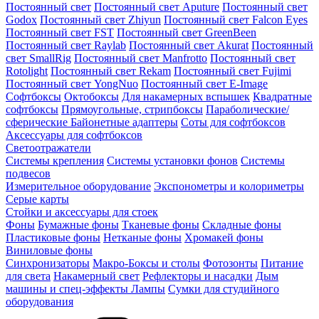
Постоянный свет
Постоянный свет Aputure
Постоянный свет
Godox
Постоянный свет Zhiyun
Постоянный свет Falcon Eyes
Постоянный свет FST
Постоянный свет GreenBeen
Постоянный свет Raylab
Постоянный свет Akurat
Постоянный
свет SmallRig
Постоянный свет Manfrotto
Постоянный свет
Rotolight
Постоянный свет Rekam
Постоянный свет Fujimi
Постоянный свет YongNuo
Постоянный свет E-Image
Софтбоксы
Октобоксы
Для накамерных вспышек
Квадратные
софтбоксы
Прямоугольные, стрипбоксы
Параболические/
сферические
Байонетныe адаптеры
Соты для софтбоксов
Аксессуары для софтбоксов
Светоотражатели
Системы крепления
Системы установки фонов
Системы
подвесов
Измерительное оборудование
Экспонометры и колориметры
Серые карты
Стойки и аксессуары для стоек
Фоны
Бумажные фоны
Тканевые фоны
Складные фоны
Пластиковые фоны
Нетканые фоны
Хромакей фоны
Виниловые фоны
Синхронизаторы
Макро-Боксы и столы
Фотозонты
Питание
для света
Накамерный свет
Рефлекторы и насадки
Дым
машины и спец-эффекты
Лампы
Сумки для студийного
оборудования