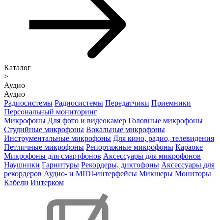
Каталог
>
Аудио
Аудио
Радиосистемы
Радиосистемы
Передатчики
Приемники
Персональный мониторинг
Микрофоны
Для фото и видеокамер
Головные микрофоны
Студийные микрофоны
Вокальные микрофоны
Инструментальные микрофоны
Для кино, радио, телевидения
Петличные микрофоны
Репортажные микрофоны
Караоке
Микрофоны для смартфонов
Аксессуары для микрофонов
Наушники
Гарнитуры
Рекордеры, диктофоны
Аксессуары для
рекордеров
Аудио- и MIDI-интерфейсы
Микшеры
Мониторы
Кабели
Интерком