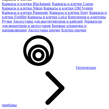
Каркасы и клетки Blackmagic
Каркасы и клетки Canon
Каркасы и клетки Nikon
Каркасы и клетки OM System
Каркасы и клетки Panasonic
Каркасы и клетки Sony
Каркасы и
клетки Fujifilm
Каркасы и клетки Leica
Крепления и адаптеры
Ручки
Аксессуары для аккумуляторов и кабелей
Держатели
для мониторов и аксессуаров
Базовые площадки и
направляющие
Аксессуары прочее
Клетки прочие
Оптические
приборы