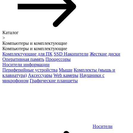
Каталог
>
Компьютеры и комплектующие
Компьютеры и комплектующие
Комплектующие для ПК
SSD Накопители
Жесткие диски
Оперативная память
Процессоры
Носители информации
Периферийные устройства
Мыши
Комплекты (мышь и
клавиатура)
Аксессуары
Web камеры
Наушники с
микрофоном
Графические планшеты
Носители