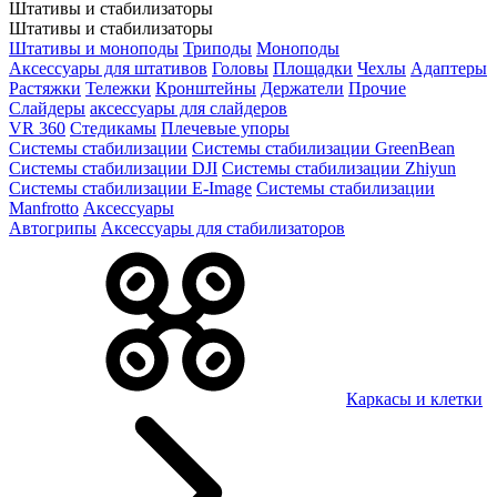
Штативы и стабилизаторы
Штативы и стабилизаторы
Штативы и моноподы
Триподы
Моноподы
Аксессуары для штативов
Головы
Площадки
Чехлы
Адаптеры
Растяжки
Тележки
Кронштейны
Держатели
Прочие
Слайдеры
аксессуары для слайдеров
VR 360
Стедикамы
Плечевые упоры
Системы стабилизации
Системы стабилизации GreenBean
Системы стабилизации DJI
Системы стабилизации Zhiyun
Системы стабилизации E-Image
Системы стабилизации
Manfrotto
Аксессуары
Автогрипы
Аксессуары для стабилизаторов
Каркасы и клетки