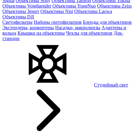
Sigma
Объективы Sony
Объективы Tamron
Объективы Tokina
Объективы Voigtlaender
Объективы YongNuo
Объективы Zeiss
Объективы Зенит
Объективы Nisi
Объективы Laowa
Объективы DJI
Светофильтры
Наборы светофильтров
Бленды для объективов
Экстендеры, конвертеры
Насадки, макролинзы
Адаптеры и
кольца
Крышки на объективы
Чехлы для объективов
Док-
станции
Студийный свет