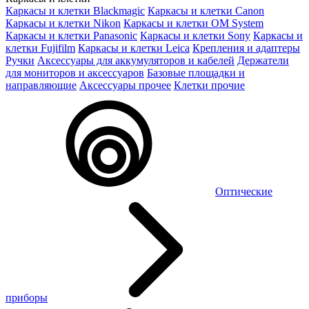
Каркасы и клетки Blackmagic
Каркасы и клетки Canon
Каркасы и клетки Nikon
Каркасы и клетки OM System
Каркасы и клетки Panasonic
Каркасы и клетки Sony
Каркасы и
клетки Fujifilm
Каркасы и клетки Leica
Крепления и адаптеры
Ручки
Аксессуары для аккумуляторов и кабелей
Держатели
для мониторов и аксессуаров
Базовые площадки и
направляющие
Аксессуары прочее
Клетки прочие
Оптические
приборы