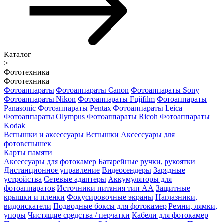
Каталог
>
Фототехника
Фототехника
Фотоаппараты
Фотоаппараты Canon
Фотоаппараты Sony
Фотоаппараты Nikon
Фотоаппараты Fujifilm
Фотоаппараты
Panasonic
Фотоаппараты Pentax
Фотоаппараты Leica
Фотоаппараты Olympus
Фотоаппараты Ricoh
Фотоаппараты
Kodak
Вспышки и аксессуары
Вспышки
Аксессуары для
фотовспышек
Карты памяти
Аксессуары для фотокамер
Батарейные ручки, рукоятки
Дистанционное управление
Видеосендеры
Зарядные
устройства
Сетевые адаптеры
Аккумуляторы для
фотоаппаратов
Источники питания тип АА
Защитные
крышки и пленки
Фокусировочные экраны
Наглазники,
видоискатели
Подводные боксы для фотокамер
Ремни, лямки,
упоры
Чистящие средства / перчатки
Кабели для фотокамер