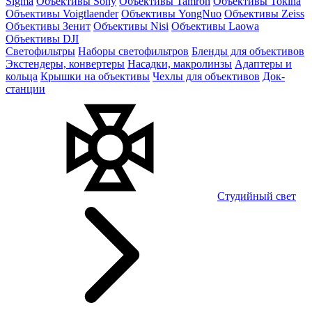
Sigma
Объективы Sony
Объективы Tamron
Объективы Tokina
Объективы Voigtlaender
Объективы YongNuo
Объективы Zeiss
Объективы Зенит
Объективы Nisi
Объективы Laowa
Объективы DJI
Светофильтры
Наборы светофильтров
Бленды для объективов
Экстендеры, конвертеры
Насадки, макролинзы
Адаптеры и
кольца
Крышки на объективы
Чехлы для объективов
Док-
станции
Студийный свет