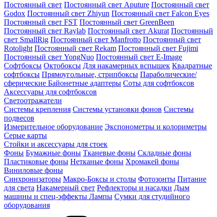
Постоянный свет
Постоянный свет Aputure
Постоянный свет
Godox
Постоянный свет Zhiyun
Постоянный свет Falcon Eyes
Постоянный свет FST
Постоянный свет GreenBeen
Постоянный свет Raylab
Постоянный свет Akurat
Постоянный
свет SmallRig
Постоянный свет Manfrotto
Постоянный свет
Rotolight
Постоянный свет Rekam
Постоянный свет Fujimi
Постоянный свет YongNuo
Постоянный свет E-Image
Софтбоксы
Октобоксы
Для накамерных вспышек
Квадратные
софтбоксы
Прямоугольные, стрипбоксы
Параболические/
сферические
Байонетныe адаптеры
Соты для софтбоксов
Аксессуары для софтбоксов
Светоотражатели
Системы крепления
Системы установки фонов
Системы
подвесов
Измерительное оборудование
Экспонометры и колориметры
Серые карты
Стойки и аксессуары для стоек
Фоны
Бумажные фоны
Тканевые фоны
Складные фоны
Пластиковые фоны
Нетканые фоны
Хромакей фоны
Виниловые фоны
Синхронизаторы
Макро-Боксы и столы
Фотозонты
Питание
для света
Накамерный свет
Рефлекторы и насадки
Дым
машины и спец-эффекты
Лампы
Сумки для студийного
оборудования