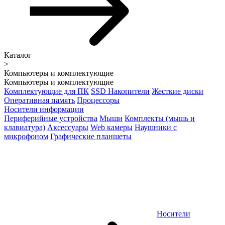
Каталог
>
Компьютеры и комплектующие
Компьютеры и комплектующие
Комплектующие для ПК
SSD Накопители
Жесткие диски
Оперативная память
Процессоры
Носители информации
Периферийные устройства
Мыши
Комплекты (мышь и
клавиатура)
Аксессуары
Web камеры
Наушники с
микрофоном
Графические планшеты
Носители