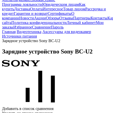
Программа лояльности
Юридическим лицам
Как
купить
Доставка
Оплата
Интересное
Товар лицом
Рассрочка и
кредит
Гарантии и возврат
Сертификаты
О
компании
Новости
Акции
Обзоры
Отзывы
Партнеры
Контакты
Ка
сайта
Политика конфиденциальности
Личный кабинет
Мои
заказы
Избранное
Сравнение
Пароль
Главная
Видеотехника
Аксессуары для видеокамер
Источники питания
Зарядное устройство Sony BC-U2
Зарядное устройство Sony BC-U2
Добавить в список сравнения