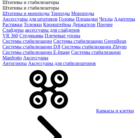
Штативы и стабилизаторы
Штативы и стабилизаторы
Штативы и моноподы
Триподы
Моноподы
Аксессуары для штативов
Головы
Площадки
Чехлы
Адаптеры
Растяжки
Тележки
Кронштейны
Держатели
Прочие
Слайдеры
аксессуары для слайдеров
VR 360
Стедикамы
Плечевые упоры
Системы стабилизации
Системы стабилизации GreenBean
Системы стабилизации DJI
Системы стабилизации Zhiyun
Системы стабилизации E-Image
Системы стабилизации
Manfrotto
Аксессуары
Автогрипы
Аксессуары для стабилизаторов
Каркасы и клетки