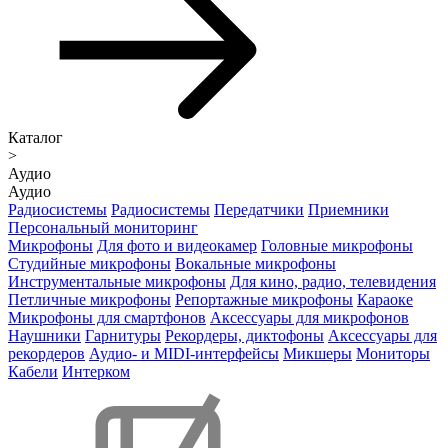
Каталог
>
Аудио
Аудио
Радиосистемы
Радиосистемы
Передатчики
Приемники
Персональный мониторинг
Микрофоны
Для фото и видеокамер
Головные микрофоны
Студийные микрофоны
Вокальные микрофоны
Инструментальные микрофоны
Для кино, радио, телевидения
Петличные микрофоны
Репортажные микрофоны
Караоке
Микрофоны для смартфонов
Аксессуары для микрофонов
Наушники
Гарнитуры
Рекордеры, диктофоны
Аксессуары для
рекордеров
Аудио- и MIDI-интерфейсы
Микшеры
Мониторы
Кабели
Интерком