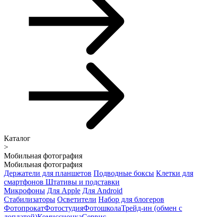
Каталог
>
Мобильная фотография
Мобильная фотография
Держатели для планшетов
Подводные боксы
Клетки для
смартфонов
Штативы и подставки
Микрофоны
Для Apple
Для Android
Стабилизаторы
Осветители
Набор для блогеров
Фотопрокат
Фотостудия
Фотошкола
Трейд-ин (обмен с
доплатой)
Комиссионка
Сервис