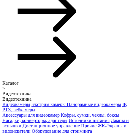
Каталог
>
Видеотехника
Видеотехника
Видеокамеры
Экстрим камеры
Панорамные видеокамеры
IP,
PTZ, вебкамеры
Аксессуары для видеокамер
Кофры, сумки, чехлы, боксы
Насадки, конверторы, адаптеры
Источники питания
Лампы и
вспышки
Дистанционное управление
Прочие
ЖК-Экраны и
видоискатели
Оборудование для стриминга