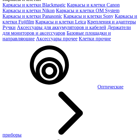
Каркасы и клетки Blackmagic
Каркасы и клетки Canon
Каркасы и клетки Nikon
Каркасы и клетки OM System
Каркасы и клетки Panasonic
Каркасы и клетки Sony
Каркасы и
клетки Fujifilm
Каркасы и клетки Leica
Крепления и адаптеры
Ручки
Аксессуары для аккумуляторов и кабелей
Держатели
для мониторов и аксессуаров
Базовые площадки и
направляющие
Аксессуары прочее
Клетки прочие
Оптические
приборы