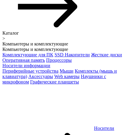
Каталог
>
Компьютеры и комплектующие
Компьютеры и комплектующие
Комплектующие для ПК
SSD Накопители
Жесткие диски
Оперативная память
Процессоры
Носители информации
Периферийные устройства
Мыши
Комплекты (мышь и
клавиатура)
Аксессуары
Web камеры
Наушники с
микрофоном
Графические планшеты
Носители