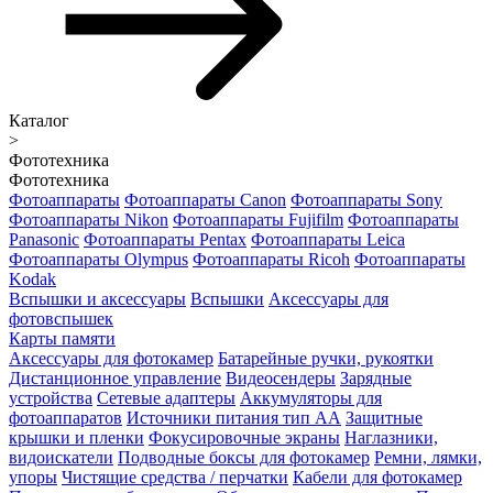
Каталог
>
Фототехника
Фототехника
Фотоаппараты
Фотоаппараты Canon
Фотоаппараты Sony
Фотоаппараты Nikon
Фотоаппараты Fujifilm
Фотоаппараты
Panasonic
Фотоаппараты Pentax
Фотоаппараты Leica
Фотоаппараты Olympus
Фотоаппараты Ricoh
Фотоаппараты
Kodak
Вспышки и аксессуары
Вспышки
Аксессуары для
фотовспышек
Карты памяти
Аксессуары для фотокамер
Батарейные ручки, рукоятки
Дистанционное управление
Видеосендеры
Зарядные
устройства
Сетевые адаптеры
Аккумуляторы для
фотоаппаратов
Источники питания тип АА
Защитные
крышки и пленки
Фокусировочные экраны
Наглазники,
видоискатели
Подводные боксы для фотокамер
Ремни, лямки,
упоры
Чистящие средства / перчатки
Кабели для фотокамер