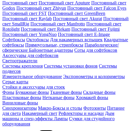
Постоянный свет
Постоянный свет Aputure
Постоянный свет
Godox
Постоянный свет Zhiyun
Постоянный свет Falcon Eyes
Постоянный свет FST
Постоянный свет GreenBeen
Постоянный свет Raylab
Постоянный свет Akurat
Постоянный
свет SmallRig
Постоянный свет Manfrotto
Постоянный свет
Rotolight
Постоянный свет Rekam
Постоянный свет Fujimi
Постоянный свет YongNuo
Постоянный свет E-Image
Софтбоксы
Октобоксы
Для накамерных вспышек
Квадратные
софтбоксы
Прямоугольные, стрипбоксы
Параболические/
сферические
Байонетныe адаптеры
Соты для софтбоксов
Аксессуары для софтбоксов
Светоотражатели
Системы крепления
Системы установки фонов
Системы
подвесов
Измерительное оборудование
Экспонометры и колориметры
Серые карты
Стойки и аксессуары для стоек
Фоны
Бумажные фоны
Тканевые фоны
Складные фоны
Пластиковые фоны
Нетканые фоны
Хромакей фоны
Виниловые фоны
Синхронизаторы
Макро-Боксы и столы
Фотозонты
Питание
для света
Накамерный свет
Рефлекторы и насадки
Дым
машины и спец-эффекты
Лампы
Сумки для студийного
оборудования