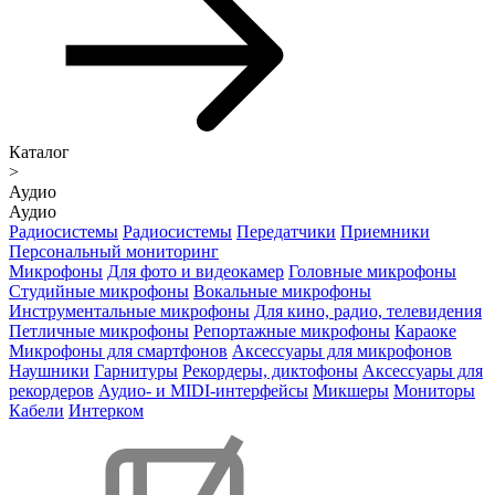
Каталог
>
Аудио
Аудио
Радиосистемы
Радиосистемы
Передатчики
Приемники
Персональный мониторинг
Микрофоны
Для фото и видеокамер
Головные микрофоны
Студийные микрофоны
Вокальные микрофоны
Инструментальные микрофоны
Для кино, радио, телевидения
Петличные микрофоны
Репортажные микрофоны
Караоке
Микрофоны для смартфонов
Аксессуары для микрофонов
Наушники
Гарнитуры
Рекордеры, диктофоны
Аксессуары для
рекордеров
Аудио- и MIDI-интерфейсы
Микшеры
Мониторы
Кабели
Интерком