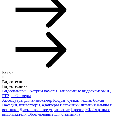
Каталог
>
Видеотехника
Видеотехника
Видеокамеры
Экстрим камеры
Панорамные видеокамеры
IP,
PTZ, вебкамеры
Аксессуары для видеокамер
Кофры, сумки, чехлы, боксы
Насадки, конверторы, адаптеры
Источники питания
Лампы и
вспышки
Дистанционное управление
Прочие
ЖК-Экраны и
видоискатели
Оборудование для стриминга