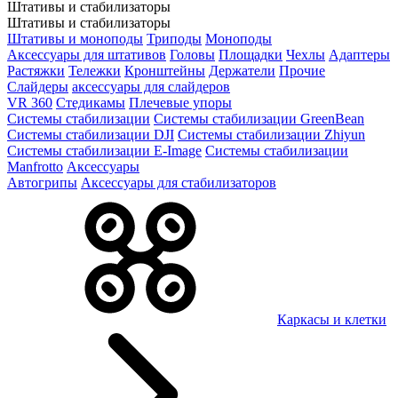
Штативы и стабилизаторы
Штативы и стабилизаторы
Штативы и моноподы
Триподы
Моноподы
Аксессуары для штативов
Головы
Площадки
Чехлы
Адаптеры
Растяжки
Тележки
Кронштейны
Держатели
Прочие
Слайдеры
аксессуары для слайдеров
VR 360
Стедикамы
Плечевые упоры
Системы стабилизации
Системы стабилизации GreenBean
Системы стабилизации DJI
Системы стабилизации Zhiyun
Системы стабилизации E-Image
Системы стабилизации
Manfrotto
Аксессуары
Автогрипы
Аксессуары для стабилизаторов
Каркасы и клетки