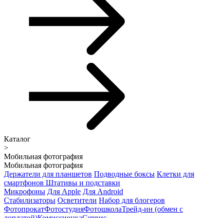
Каталог
>
Мобильная фотография
Мобильная фотография
Держатели для планшетов
Подводные боксы
Клетки для
смартфонов
Штативы и подставки
Микрофоны
Для Apple
Для Android
Стабилизаторы
Осветители
Набор для блогеров
Фотопрокат
Фотостудия
Фотошкола
Трейд-ин (обмен с
доплатой)
Комиссионка
Сервис