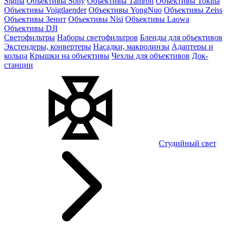
Sigma
Объективы Sony
Объективы Tamron
Объективы Tokina
Объективы Voigtlaender
Объективы YongNuo
Объективы Zeiss
Объективы Зенит
Объективы Nisi
Объективы Laowa
Объективы DJI
Светофильтры
Наборы светофильтров
Бленды для объективов
Экстендеры, конвертеры
Насадки, макролинзы
Адаптеры и
кольца
Крышки на объективы
Чехлы для объективов
Док-
станции
Студийный свет