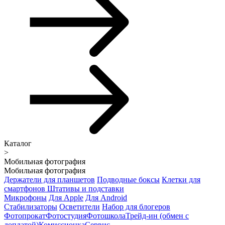
Каталог
>
Мобильная фотография
Мобильная фотография
Держатели для планшетов
Подводные боксы
Клетки для
смартфонов
Штативы и подставки
Микрофоны
Для Apple
Для Android
Стабилизаторы
Осветители
Набор для блогеров
Фотопрокат
Фотостудия
Фотошкола
Трейд-ин (обмен с
доплатой)
Комиссионка
Сервис