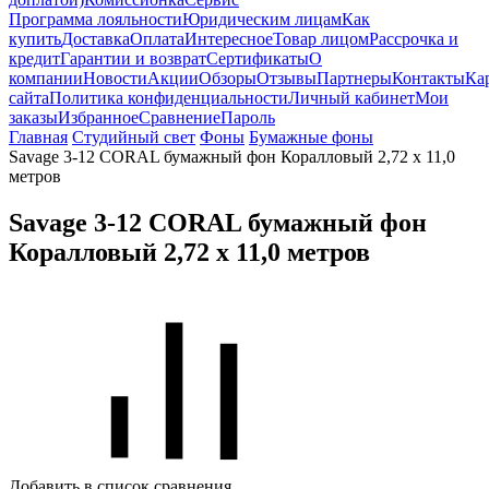
Программа лояльности
Юридическим лицам
Как
купить
Доставка
Оплата
Интересное
Товар лицом
Рассрочка и
кредит
Гарантии и возврат
Сертификаты
О
компании
Новости
Акции
Обзоры
Отзывы
Партнеры
Контакты
Ка
сайта
Политика конфиденциальности
Личный кабинет
Мои
заказы
Избранное
Сравнение
Пароль
Главная
Студийный свет
Фоны
Бумажные фоны
Savage 3-12 CORAL бумажный фон Коралловый 2,72 х 11,0
метров
Savage 3-12 CORAL бумажный фон
Коралловый 2,72 х 11,0 метров
Добавить в список сравнения