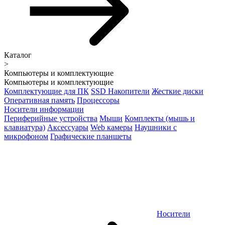
Каталог
>
Компьютеры и комплектующие
Компьютеры и комплектующие
Комплектующие для ПК
SSD Накопители
Жесткие диски
Оперативная память
Процессоры
Носители информации
Периферийные устройства
Мыши
Комплекты (мышь и
клавиатура)
Аксессуары
Web камеры
Наушники с
микрофоном
Графические планшеты
Носители