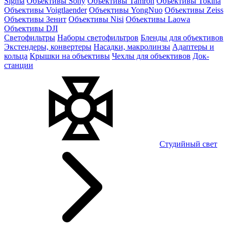
Sigma
Объективы Sony
Объективы Tamron
Объективы Tokina
Объективы Voigtlaender
Объективы YongNuo
Объективы Zeiss
Объективы Зенит
Объективы Nisi
Объективы Laowa
Объективы DJI
Светофильтры
Наборы светофильтров
Бленды для объективов
Экстендеры, конвертеры
Насадки, макролинзы
Адаптеры и
кольца
Крышки на объективы
Чехлы для объективов
Док-
станции
Студийный свет