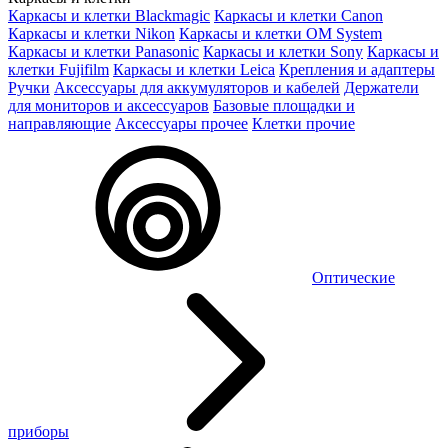
Каркасы и клетки Blackmagic
Каркасы и клетки Canon
Каркасы и клетки Nikon
Каркасы и клетки OM System
Каркасы и клетки Panasonic
Каркасы и клетки Sony
Каркасы и
клетки Fujifilm
Каркасы и клетки Leica
Крепления и адаптеры
Ручки
Аксессуары для аккумуляторов и кабелей
Держатели
для мониторов и аксессуаров
Базовые площадки и
направляющие
Аксессуары прочее
Клетки прочие
Оптические
приборы