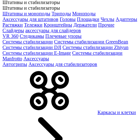
Штативы и стабилизаторы
Штативы и стабилизаторы
Штативы и моноподы
Триподы
Моноподы
Аксессуары для штативов
Головы
Площадки
Чехлы
Адаптеры
Растяжки
Тележки
Кронштейны
Держатели
Прочие
Слайдеры
аксессуары для слайдеров
VR 360
Стедикамы
Плечевые упоры
Системы стабилизации
Системы стабилизации GreenBean
Системы стабилизации DJI
Системы стабилизации Zhiyun
Системы стабилизации E-Image
Системы стабилизации
Manfrotto
Аксессуары
Автогрипы
Аксессуары для стабилизаторов
Каркасы и клетки