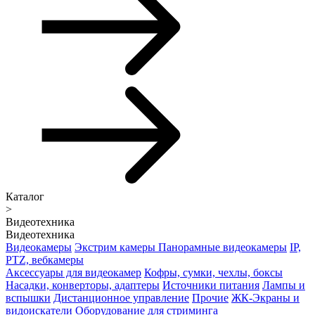
Каталог
>
Видеотехника
Видеотехника
Видеокамеры
Экстрим камеры
Панорамные видеокамеры
IP,
PTZ, вебкамеры
Аксессуары для видеокамер
Кофры, сумки, чехлы, боксы
Насадки, конверторы, адаптеры
Источники питания
Лампы и
вспышки
Дистанционное управление
Прочие
ЖК-Экраны и
видоискатели
Оборудование для стриминга