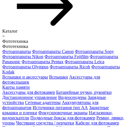
Каталог
>
Фототехника
Фототехника
Фотоаппараты
Фотоаппараты Canon
Фотоаппараты Sony
Фотоаппараты Nikon
Фотоаппараты Fujifilm
Фотоаппараты
Panasonic
Фотоаппараты Pentax
Фотоаппараты Leica
Фотоаппараты Olympus
Фотоаппараты Ricoh
Фотоаппараты
Kodak
Вспышки и аксессуары
Вспышки
Аксессуары для
фотовспышек
Карты памяти
Аксессуары для фотокамер
Батарейные ручки, рукоятки
Дистанционное управление
Видеосендеры
Зарядные
устройства
Сетевые адаптеры
Аккумуляторы для
фотоаппаратов
Источники питания тип АА
Защитные
крышки и пленки
Фокусировочные экраны
Наглазники,
видоискатели
Подводные боксы для фотокамер
Ремни, лямки,
упоры
Чистящие средства / перчатки
Кабели для фотокамер