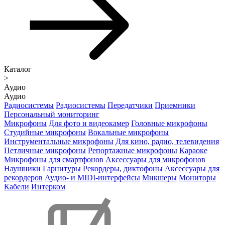
Каталог
>
Аудио
Аудио
Радиосистемы
Радиосистемы
Передатчики
Приемники
Персональный мониторинг
Микрофоны
Для фото и видеокамер
Головные микрофоны
Студийные микрофоны
Вокальные микрофоны
Инструментальные микрофоны
Для кино, радио, телевидения
Петличные микрофоны
Репортажные микрофоны
Караоке
Микрофоны для смартфонов
Аксессуары для микрофонов
Наушники
Гарнитуры
Рекордеры, диктофоны
Аксессуары для
рекордеров
Аудио- и MIDI-интерфейсы
Микшеры
Мониторы
Кабели
Интерком