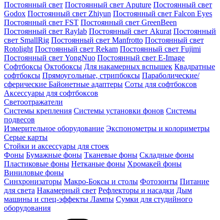
Постоянный свет
Постоянный свет Aputure
Постоянный свет
Godox
Постоянный свет Zhiyun
Постоянный свет Falcon Eyes
Постоянный свет FST
Постоянный свет GreenBeen
Постоянный свет Raylab
Постоянный свет Akurat
Постоянный
свет SmallRig
Постоянный свет Manfrotto
Постоянный свет
Rotolight
Постоянный свет Rekam
Постоянный свет Fujimi
Постоянный свет YongNuo
Постоянный свет E-Image
Софтбоксы
Октобоксы
Для накамерных вспышек
Квадратные
софтбоксы
Прямоугольные, стрипбоксы
Параболические/
сферические
Байонетныe адаптеры
Соты для софтбоксов
Аксессуары для софтбоксов
Светоотражатели
Системы крепления
Системы установки фонов
Системы
подвесов
Измерительное оборудование
Экспонометры и колориметры
Серые карты
Стойки и аксессуары для стоек
Фоны
Бумажные фоны
Тканевые фоны
Складные фоны
Пластиковые фоны
Нетканые фоны
Хромакей фоны
Виниловые фоны
Синхронизаторы
Макро-Боксы и столы
Фотозонты
Питание
для света
Накамерный свет
Рефлекторы и насадки
Дым
машины и спец-эффекты
Лампы
Сумки для студийного
оборудования