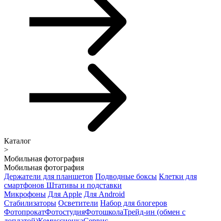
Каталог
>
Мобильная фотография
Мобильная фотография
Держатели для планшетов
Подводные боксы
Клетки для
смартфонов
Штативы и подставки
Микрофоны
Для Apple
Для Android
Стабилизаторы
Осветители
Набор для блогеров
Фотопрокат
Фотостудия
Фотошкола
Трейд-ин (обмен с
доплатой)
Комиссионка
Сервис