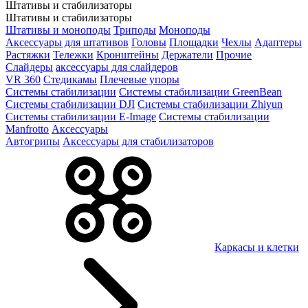
Штативы и стабилизаторы
Штативы и стабилизаторы
Штативы и моноподы
Триподы
Моноподы
Аксессуары для штативов
Головы
Площадки
Чехлы
Адаптеры
Растяжки
Тележки
Кронштейны
Держатели
Прочие
Слайдеры
аксессуары для слайдеров
VR 360
Стедикамы
Плечевые упоры
Системы стабилизации
Системы стабилизации GreenBean
Системы стабилизации DJI
Системы стабилизации Zhiyun
Системы стабилизации E-Image
Системы стабилизации
Manfrotto
Аксессуары
Автогрипы
Аксессуары для стабилизаторов
Каркасы и клетки