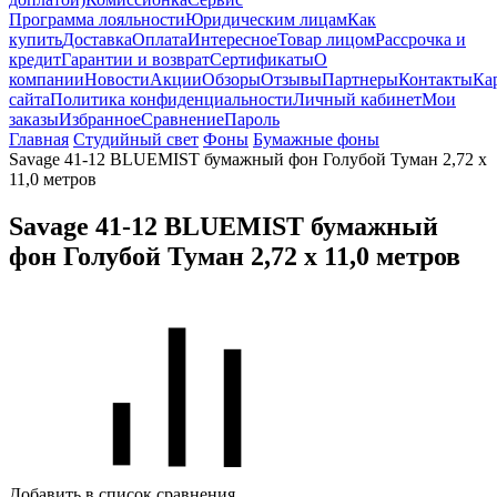
Программа лояльности
Юридическим лицам
Как
купить
Доставка
Оплата
Интересное
Товар лицом
Рассрочка и
кредит
Гарантии и возврат
Сертификаты
О
компании
Новости
Акции
Обзоры
Отзывы
Партнеры
Контакты
Ка
сайта
Политика конфиденциальности
Личный кабинет
Мои
заказы
Избранное
Сравнение
Пароль
Главная
Студийный свет
Фоны
Бумажные фоны
Savage 41-12 BLUEMIST бумажный фон Голубой Туман 2,72 х
11,0 метров
Savage 41-12 BLUEMIST бумажный
фон Голубой Туман 2,72 х 11,0 метров
Добавить в список сравнения