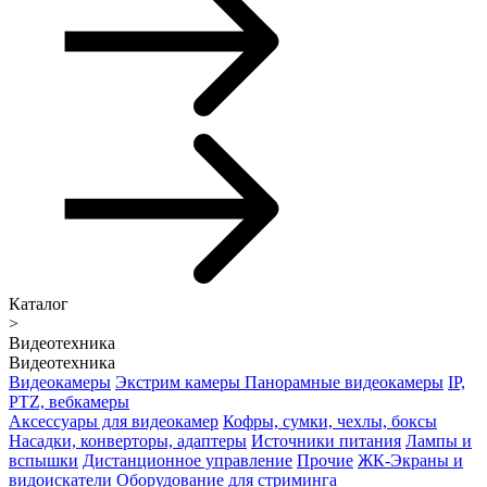
Каталог
>
Видеотехника
Видеотехника
Видеокамеры
Экстрим камеры
Панорамные видеокамеры
IP,
PTZ, вебкамеры
Аксессуары для видеокамер
Кофры, сумки, чехлы, боксы
Насадки, конверторы, адаптеры
Источники питания
Лампы и
вспышки
Дистанционное управление
Прочие
ЖК-Экраны и
видоискатели
Оборудование для стриминга