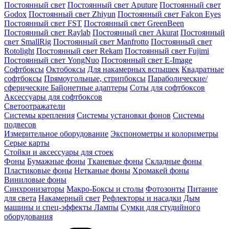
Постоянный свет
Постоянный свет Aputure
Постоянный свет
Godox
Постоянный свет Zhiyun
Постоянный свет Falcon Eyes
Постоянный свет FST
Постоянный свет GreenBeen
Постоянный свет Raylab
Постоянный свет Akurat
Постоянный
свет SmallRig
Постоянный свет Manfrotto
Постоянный свет
Rotolight
Постоянный свет Rekam
Постоянный свет Fujimi
Постоянный свет YongNuo
Постоянный свет E-Image
Софтбоксы
Октобоксы
Для накамерных вспышек
Квадратные
софтбоксы
Прямоугольные, стрипбоксы
Параболические/
сферические
Байонетныe адаптеры
Соты для софтбоксов
Аксессуары для софтбоксов
Светоотражатели
Системы крепления
Системы установки фонов
Системы
подвесов
Измерительное оборудование
Экспонометры и колориметры
Серые карты
Стойки и аксессуары для стоек
Фоны
Бумажные фоны
Тканевые фоны
Складные фоны
Пластиковые фоны
Нетканые фоны
Хромакей фоны
Виниловые фоны
Синхронизаторы
Макро-Боксы и столы
Фотозонты
Питание
для света
Накамерный свет
Рефлекторы и насадки
Дым
машины и спец-эффекты
Лампы
Сумки для студийного
оборудования