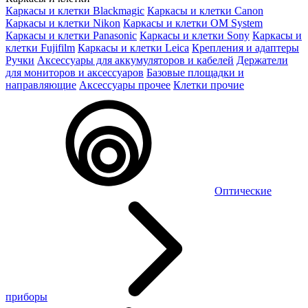
Каркасы и клетки Blackmagic
Каркасы и клетки Canon
Каркасы и клетки Nikon
Каркасы и клетки OM System
Каркасы и клетки Panasonic
Каркасы и клетки Sony
Каркасы и
клетки Fujifilm
Каркасы и клетки Leica
Крепления и адаптеры
Ручки
Аксессуары для аккумуляторов и кабелей
Держатели
для мониторов и аксессуаров
Базовые площадки и
направляющие
Аксессуары прочее
Клетки прочие
Оптические
приборы