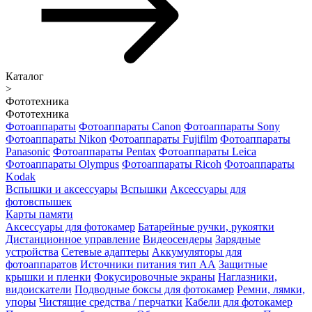
Каталог
>
Фототехника
Фототехника
Фотоаппараты
Фотоаппараты Canon
Фотоаппараты Sony
Фотоаппараты Nikon
Фотоаппараты Fujifilm
Фотоаппараты
Panasonic
Фотоаппараты Pentax
Фотоаппараты Leica
Фотоаппараты Olympus
Фотоаппараты Ricoh
Фотоаппараты
Kodak
Вспышки и аксессуары
Вспышки
Аксессуары для
фотовспышек
Карты памяти
Аксессуары для фотокамер
Батарейные ручки, рукоятки
Дистанционное управление
Видеосендеры
Зарядные
устройства
Сетевые адаптеры
Аккумуляторы для
фотоаппаратов
Источники питания тип АА
Защитные
крышки и пленки
Фокусировочные экраны
Наглазники,
видоискатели
Подводные боксы для фотокамер
Ремни, лямки,
упоры
Чистящие средства / перчатки
Кабели для фотокамер