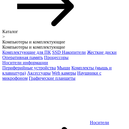
Каталог
>
Компьютеры и комплектующие
Компьютеры и комплектующие
Комплектующие для ПК
SSD Накопители
Жесткие диски
Оперативная память
Процессоры
Носители информации
Периферийные устройства
Мыши
Комплекты (мышь и
клавиатура)
Аксессуары
Web камеры
Наушники с
микрофоном
Графические планшеты
Носители