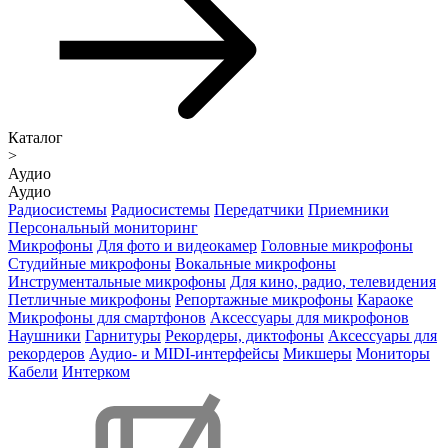
Каталог
>
Аудио
Аудио
Радиосистемы
Радиосистемы
Передатчики
Приемники
Персональный мониторинг
Микрофоны
Для фото и видеокамер
Головные микрофоны
Студийные микрофоны
Вокальные микрофоны
Инструментальные микрофоны
Для кино, радио, телевидения
Петличные микрофоны
Репортажные микрофоны
Караоке
Микрофоны для смартфонов
Аксессуары для микрофонов
Наушники
Гарнитуры
Рекордеры, диктофоны
Аксессуары для
рекордеров
Аудио- и MIDI-интерфейсы
Микшеры
Мониторы
Кабели
Интерком