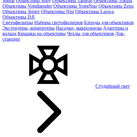
Sigma
Объективы Sony
Объективы Tamron
Объективы Tokina
Объективы Voigtlaender
Объективы YongNuo
Объективы Zeiss
Объективы Зенит
Объективы Nisi
Объективы Laowa
Объективы DJI
Светофильтры
Наборы светофильтров
Бленды для объективов
Экстендеры, конвертеры
Насадки, макролинзы
Адаптеры и
кольца
Крышки на объективы
Чехлы для объективов
Док-
станции
Студийный свет