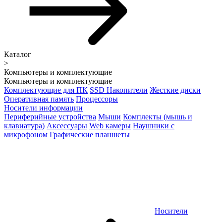
Каталог
>
Компьютеры и комплектующие
Компьютеры и комплектующие
Комплектующие для ПК
SSD Накопители
Жесткие диски
Оперативная память
Процессоры
Носители информации
Периферийные устройства
Мыши
Комплекты (мышь и
клавиатура)
Аксессуары
Web камеры
Наушники с
микрофоном
Графические планшеты
Носители