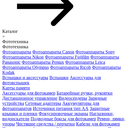
Каталог
>
Фототехника
Фототехника
Фотоаппараты
Фотоаппараты Canon
Фотоаппараты Sony
Фотоаппараты Nikon
Фотоаппараты Fujifilm
Фотоаппараты
Panasonic
Фотоаппараты Pentax
Фотоаппараты Leica
Фотоаппараты Olympus
Фотоаппараты Ricoh
Фотоаппараты
Kodak
Вспышки и аксессуары
Вспышки
Аксессуары для
фотовспышек
Карты памяти
Аксессуары для фотокамер
Батарейные ручки, рукоятки
Дистанционное управление
Видеосендеры
Зарядные
устройства
Сетевые адаптеры
Аккумуляторы для
фотоаппаратов
Источники питания тип АА
Защитные
крышки и пленки
Фокусировочные экраны
Наглазники,
видоискатели
Подводные боксы для фотокамер
Ремни, лямки,
упоры
Чистящие средства / перчатки
Кабели для фотокамер