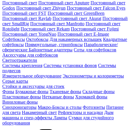
Постоянный свет
Постоянный свет Aputure
Постоянный свет
Godox
Постоянный свет Zhiyun
Постоянный свет Falcon Eyes
Постоянный свет FST
Постоянный свет GreenBeen
Постоянный свет Raylab
Постоянный свет Akurat
Постоянный
свет SmallRig
Постоянный свет Manfrotto
Постоянный свет
Rotolight
Постоянный свет Rekam
Постоянный свет Fujimi
Постоянный свет YongNuo
Постоянный свет E-Image
Софтбоксы
Октобоксы
Для накамерных вспышек
Квадратные
софтбоксы
Прямоугольные, стрипбоксы
Параболические/
сферические
Байонетныe адаптеры
Соты для софтбоксов
Аксессуары для софтбоксов
Светоотражатели
Системы крепления
Системы установки фонов
Системы
подвесов
Измерительное оборудование
Экспонометры и колориметры
Серые карты
Стойки и аксессуары для стоек
Фоны
Бумажные фоны
Тканевые фоны
Складные фоны
Пластиковые фоны
Нетканые фоны
Хромакей фоны
Виниловые фоны
Синхронизаторы
Макро-Боксы и столы
Фотозонты
Питание
для света
Накамерный свет
Рефлекторы и насадки
Дым
машины и спец-эффекты
Лампы
Сумки для студийного
оборудования