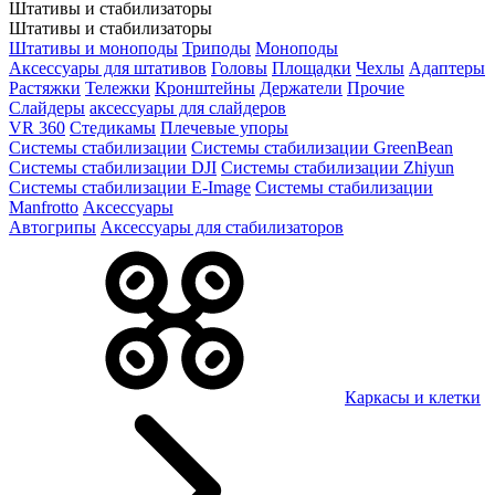
Штативы и стабилизаторы
Штативы и стабилизаторы
Штативы и моноподы
Триподы
Моноподы
Аксессуары для штативов
Головы
Площадки
Чехлы
Адаптеры
Растяжки
Тележки
Кронштейны
Держатели
Прочие
Слайдеры
аксессуары для слайдеров
VR 360
Стедикамы
Плечевые упоры
Системы стабилизации
Системы стабилизации GreenBean
Системы стабилизации DJI
Системы стабилизации Zhiyun
Системы стабилизации E-Image
Системы стабилизации
Manfrotto
Аксессуары
Автогрипы
Аксессуары для стабилизаторов
Каркасы и клетки