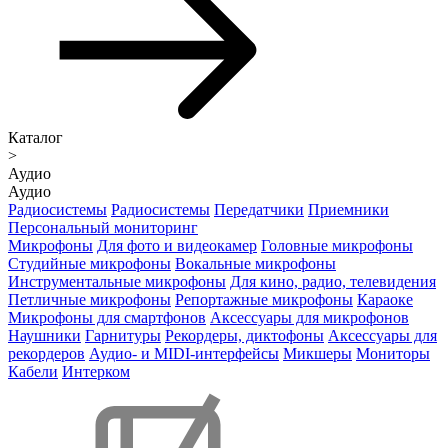
Каталог
>
Аудио
Аудио
Радиосистемы
Радиосистемы
Передатчики
Приемники
Персональный мониторинг
Микрофоны
Для фото и видеокамер
Головные микрофоны
Студийные микрофоны
Вокальные микрофоны
Инструментальные микрофоны
Для кино, радио, телевидения
Петличные микрофоны
Репортажные микрофоны
Караоке
Микрофоны для смартфонов
Аксессуары для микрофонов
Наушники
Гарнитуры
Рекордеры, диктофоны
Аксессуары для
рекордеров
Аудио- и MIDI-интерфейсы
Микшеры
Мониторы
Кабели
Интерком