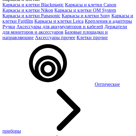
Каркасы и клетки Blackmagic
Каркасы и клетки Canon
Каркасы и клетки Nikon
Каркасы и клетки OM System
Каркасы и клетки Panasonic
Каркасы и клетки Sony
Каркасы и
клетки Fujifilm
Каркасы и клетки Leica
Крепления и адаптеры
Ручки
Аксессуары для аккумуляторов и кабелей
Держатели
для мониторов и аксессуаров
Базовые площадки и
направляющие
Аксессуары прочее
Клетки прочие
Оптические
приборы