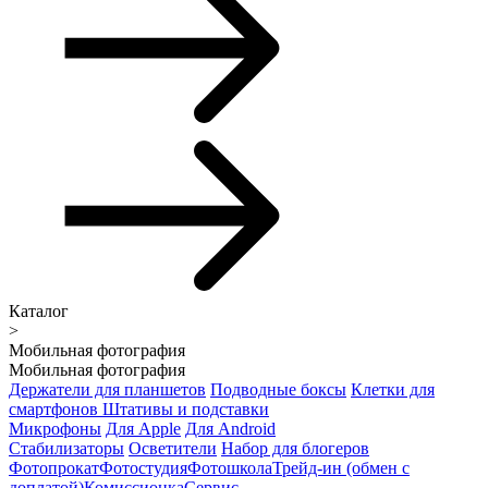
Каталог
>
Мобильная фотография
Мобильная фотография
Держатели для планшетов
Подводные боксы
Клетки для
смартфонов
Штативы и подставки
Микрофоны
Для Apple
Для Android
Стабилизаторы
Осветители
Набор для блогеров
Фотопрокат
Фотостудия
Фотошкола
Трейд-ин (обмен с
доплатой)
Комиссионка
Сервис