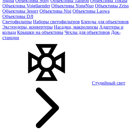
Sigma
Объективы Sony
Объективы Tamron
Объективы Tokina
Объективы Voigtlaender
Объективы YongNuo
Объективы Zeiss
Объективы Зенит
Объективы Nisi
Объективы Laowa
Объективы DJI
Светофильтры
Наборы светофильтров
Бленды для объективов
Экстендеры, конвертеры
Насадки, макролинзы
Адаптеры и
кольца
Крышки на объективы
Чехлы для объективов
Док-
станции
Студийный свет