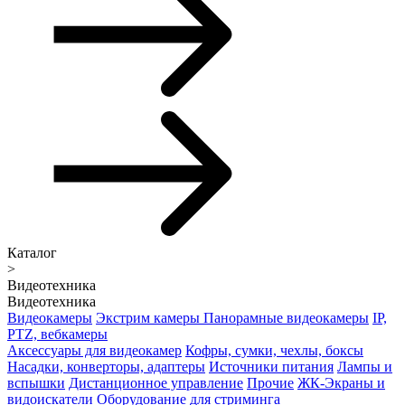
Каталог
>
Видеотехника
Видеотехника
Видеокамеры
Экстрим камеры
Панорамные видеокамеры
IP,
PTZ, вебкамеры
Аксессуары для видеокамер
Кофры, сумки, чехлы, боксы
Насадки, конверторы, адаптеры
Источники питания
Лампы и
вспышки
Дистанционное управление
Прочие
ЖК-Экраны и
видоискатели
Оборудование для стриминга