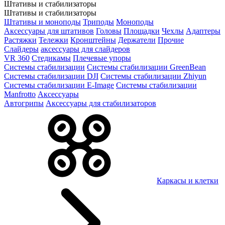
Штативы и стабилизаторы
Штативы и стабилизаторы
Штативы и моноподы
Триподы
Моноподы
Аксессуары для штативов
Головы
Площадки
Чехлы
Адаптеры
Растяжки
Тележки
Кронштейны
Держатели
Прочие
Слайдеры
аксессуары для слайдеров
VR 360
Стедикамы
Плечевые упоры
Системы стабилизации
Системы стабилизации GreenBean
Системы стабилизации DJI
Системы стабилизации Zhiyun
Системы стабилизации E-Image
Системы стабилизации
Manfrotto
Аксессуары
Автогрипы
Аксессуары для стабилизаторов
Каркасы и клетки