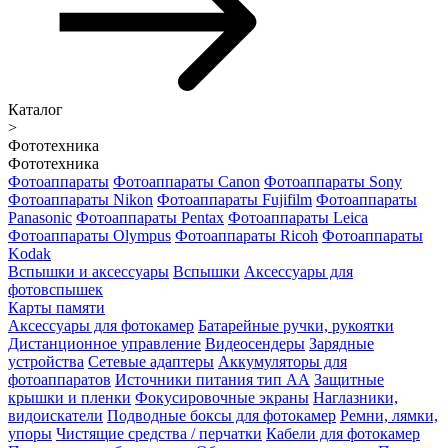
Каталог
>
Фототехника
Фототехника
Фотоаппараты
Фотоаппараты Canon
Фотоаппараты Sony
Фотоаппараты Nikon
Фотоаппараты Fujifilm
Фотоаппараты
Panasonic
Фотоаппараты Pentax
Фотоаппараты Leica
Фотоаппараты Olympus
Фотоаппараты Ricoh
Фотоаппараты
Kodak
Вспышки и аксессуары
Вспышки
Аксессуары для
фотовспышек
Карты памяти
Аксессуары для фотокамер
Батарейные ручки, рукоятки
Дистанционное управление
Видеосендеры
Зарядные
устройства
Сетевые адаптеры
Аккумуляторы для
фотоаппаратов
Источники питания тип АА
Защитные
крышки и пленки
Фокусировочные экраны
Наглазники,
видоискатели
Подводные боксы для фотокамер
Ремни, лямки,
упоры
Чистящие средства / перчатки
Кабели для фотокамер