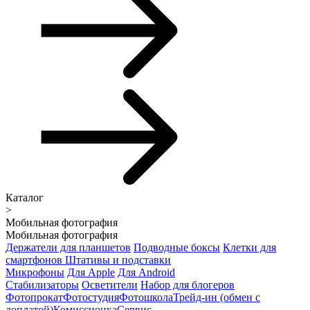
Каталог
>
Мобильная фотография
Мобильная фотография
Держатели для планшетов
Подводные боксы
Клетки для
смартфонов
Штативы и подставки
Микрофоны
Для Apple
Для Android
Стабилизаторы
Осветители
Набор для блогеров
Фотопрокат
Фотостудия
Фотошкола
Трейд-ин (обмен с
доплатой)
Комиссионка
Сервис