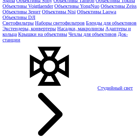
Sigma
Объективы Sony
Объективы Tamron
Объективы Tokina
Объективы Voigtlaender
Объективы YongNuo
Объективы Zeiss
Объективы Зенит
Объективы Nisi
Объективы Laowa
Объективы DJI
Светофильтры
Наборы светофильтров
Бленды для объективов
Экстендеры, конвертеры
Насадки, макролинзы
Адаптеры и
кольца
Крышки на объективы
Чехлы для объективов
Док-
станции
Студийный свет