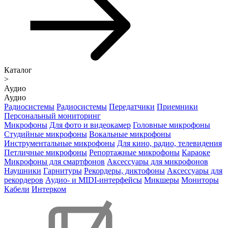
Каталог
>
Аудио
Аудио
Радиосистемы
Радиосистемы
Передатчики
Приемники
Персональный мониторинг
Микрофоны
Для фото и видеокамер
Головные микрофоны
Студийные микрофоны
Вокальные микрофоны
Инструментальные микрофоны
Для кино, радио, телевидения
Петличные микрофоны
Репортажные микрофоны
Караоке
Микрофоны для смартфонов
Аксессуары для микрофонов
Наушники
Гарнитуры
Рекордеры, диктофоны
Аксессуары для
рекордеров
Аудио- и MIDI-интерфейсы
Микшеры
Мониторы
Кабели
Интерком