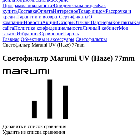
Программа лояльности
Юридическим лицам
Как
купить
Доставка
Оплата
Интересное
Товар лицом
Рассрочка и
кредит
Гарантии и возврат
Сертификаты
О
компании
Новости
Акции
Обзоры
Отзывы
Партнеры
Контакты
Ка
сайта
Политика конфиденциальности
Личный кабинет
Мои
заказы
Избранное
Сравнение
Пароль
Главная
Объективы и аксессуары
Светофильтры
Светофильтр Marumi UV (Haze) 77mm
Светофильтр Marumi UV (Haze) 77mm
Добавить в список сравнения
Удалить из списка сравнения