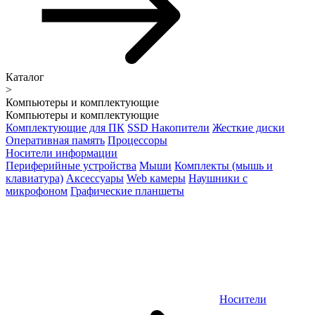
Каталог
>
Компьютеры и комплектующие
Компьютеры и комплектующие
Комплектующие для ПК
SSD Накопители
Жесткие диски
Оперативная память
Процессоры
Носители информации
Периферийные устройства
Мыши
Комплекты (мышь и
клавиатура)
Аксессуары
Web камеры
Наушники с
микрофоном
Графические планшеты
Носители