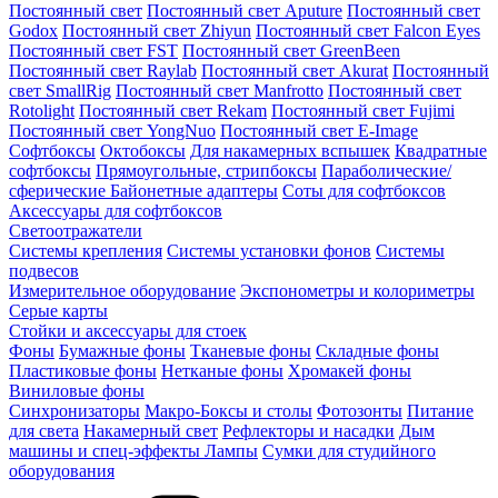
Постоянный свет
Постоянный свет Aputure
Постоянный свет
Godox
Постоянный свет Zhiyun
Постоянный свет Falcon Eyes
Постоянный свет FST
Постоянный свет GreenBeen
Постоянный свет Raylab
Постоянный свет Akurat
Постоянный
свет SmallRig
Постоянный свет Manfrotto
Постоянный свет
Rotolight
Постоянный свет Rekam
Постоянный свет Fujimi
Постоянный свет YongNuo
Постоянный свет E-Image
Софтбоксы
Октобоксы
Для накамерных вспышек
Квадратные
софтбоксы
Прямоугольные, стрипбоксы
Параболические/
сферические
Байонетныe адаптеры
Соты для софтбоксов
Аксессуары для софтбоксов
Светоотражатели
Системы крепления
Системы установки фонов
Системы
подвесов
Измерительное оборудование
Экспонометры и колориметры
Серые карты
Стойки и аксессуары для стоек
Фоны
Бумажные фоны
Тканевые фоны
Складные фоны
Пластиковые фоны
Нетканые фоны
Хромакей фоны
Виниловые фоны
Синхронизаторы
Макро-Боксы и столы
Фотозонты
Питание
для света
Накамерный свет
Рефлекторы и насадки
Дым
машины и спец-эффекты
Лампы
Сумки для студийного
оборудования