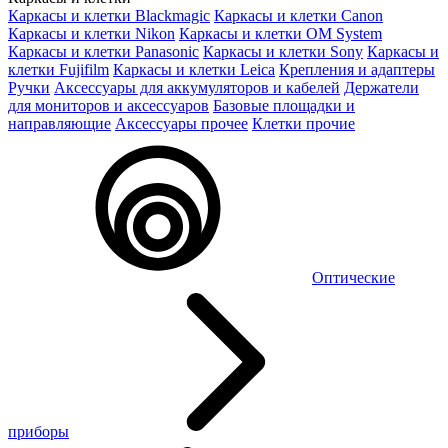
Каркасы и клетки Blackmagic
Каркасы и клетки Canon
Каркасы и клетки Nikon
Каркасы и клетки OM System
Каркасы и клетки Panasonic
Каркасы и клетки Sony
Каркасы и
клетки Fujifilm
Каркасы и клетки Leica
Крепления и адаптеры
Ручки
Аксессуары для аккумуляторов и кабелей
Держатели
для мониторов и аксессуаров
Базовые площадки и
направляющие
Аксессуары прочее
Клетки прочие
Оптические
приборы