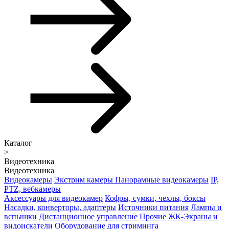
Каталог
>
Видеотехника
Видеотехника
Видеокамеры
Экстрим камеры
Панорамные видеокамеры
IP,
PTZ, вебкамеры
Аксессуары для видеокамер
Кофры, сумки, чехлы, боксы
Насадки, конверторы, адаптеры
Источники питания
Лампы и
вспышки
Дистанционное управление
Прочие
ЖК-Экраны и
видоискатели
Оборудование для стриминга