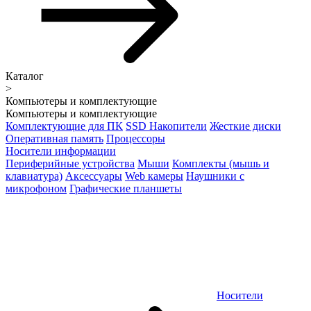
Каталог
>
Компьютеры и комплектующие
Компьютеры и комплектующие
Комплектующие для ПК
SSD Накопители
Жесткие диски
Оперативная память
Процессоры
Носители информации
Периферийные устройства
Мыши
Комплекты (мышь и
клавиатура)
Аксессуары
Web камеры
Наушники с
микрофоном
Графические планшеты
Носители