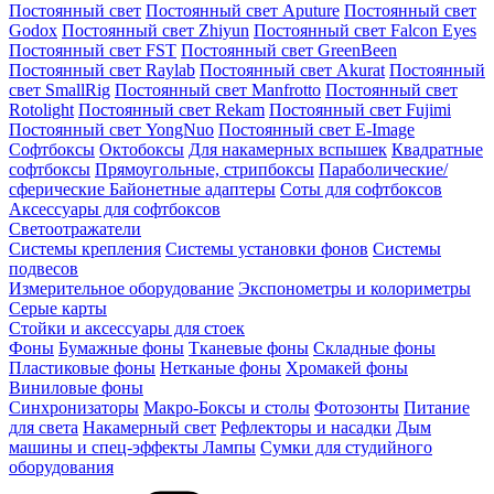
Постоянный свет
Постоянный свет Aputure
Постоянный свет
Godox
Постоянный свет Zhiyun
Постоянный свет Falcon Eyes
Постоянный свет FST
Постоянный свет GreenBeen
Постоянный свет Raylab
Постоянный свет Akurat
Постоянный
свет SmallRig
Постоянный свет Manfrotto
Постоянный свет
Rotolight
Постоянный свет Rekam
Постоянный свет Fujimi
Постоянный свет YongNuo
Постоянный свет E-Image
Софтбоксы
Октобоксы
Для накамерных вспышек
Квадратные
софтбоксы
Прямоугольные, стрипбоксы
Параболические/
сферические
Байонетныe адаптеры
Соты для софтбоксов
Аксессуары для софтбоксов
Светоотражатели
Системы крепления
Системы установки фонов
Системы
подвесов
Измерительное оборудование
Экспонометры и колориметры
Серые карты
Стойки и аксессуары для стоек
Фоны
Бумажные фоны
Тканевые фоны
Складные фоны
Пластиковые фоны
Нетканые фоны
Хромакей фоны
Виниловые фоны
Синхронизаторы
Макро-Боксы и столы
Фотозонты
Питание
для света
Накамерный свет
Рефлекторы и насадки
Дым
машины и спец-эффекты
Лампы
Сумки для студийного
оборудования