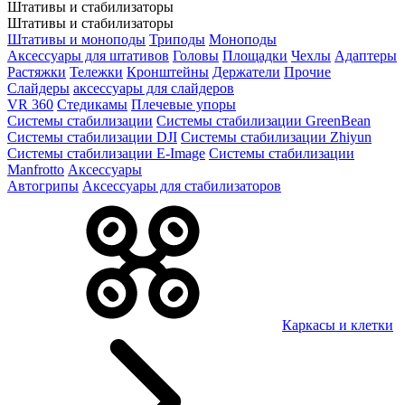
Штативы и стабилизаторы
Штативы и стабилизаторы
Штативы и моноподы
Триподы
Моноподы
Аксессуары для штативов
Головы
Площадки
Чехлы
Адаптеры
Растяжки
Тележки
Кронштейны
Держатели
Прочие
Слайдеры
аксессуары для слайдеров
VR 360
Стедикамы
Плечевые упоры
Системы стабилизации
Системы стабилизации GreenBean
Системы стабилизации DJI
Системы стабилизации Zhiyun
Системы стабилизации E-Image
Системы стабилизации
Manfrotto
Аксессуары
Автогрипы
Аксессуары для стабилизаторов
Каркасы и клетки