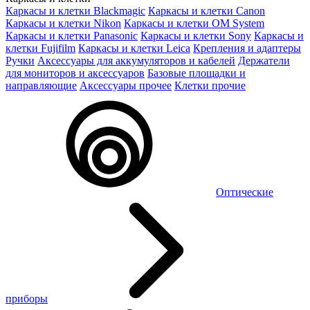
Каркасы и клетки Blackmagic
Каркасы и клетки Canon
Каркасы и клетки Nikon
Каркасы и клетки OM System
Каркасы и клетки Panasonic
Каркасы и клетки Sony
Каркасы и
клетки Fujifilm
Каркасы и клетки Leica
Крепления и адаптеры
Ручки
Аксессуары для аккумуляторов и кабелей
Держатели
для мониторов и аксессуаров
Базовые площадки и
направляющие
Аксессуары прочее
Клетки прочие
Оптические
приборы