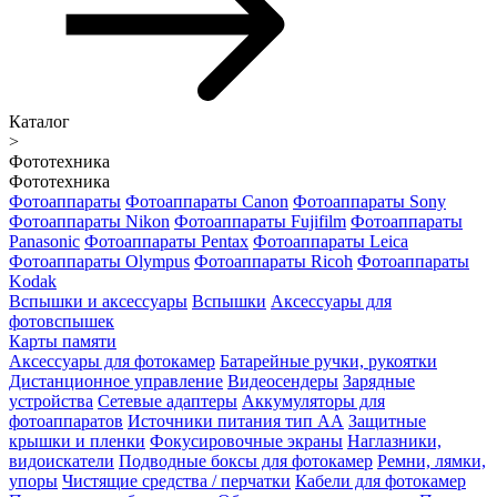
Каталог
>
Фототехника
Фототехника
Фотоаппараты
Фотоаппараты Canon
Фотоаппараты Sony
Фотоаппараты Nikon
Фотоаппараты Fujifilm
Фотоаппараты
Panasonic
Фотоаппараты Pentax
Фотоаппараты Leica
Фотоаппараты Olympus
Фотоаппараты Ricoh
Фотоаппараты
Kodak
Вспышки и аксессуары
Вспышки
Аксессуары для
фотовспышек
Карты памяти
Аксессуары для фотокамер
Батарейные ручки, рукоятки
Дистанционное управление
Видеосендеры
Зарядные
устройства
Сетевые адаптеры
Аккумуляторы для
фотоаппаратов
Источники питания тип АА
Защитные
крышки и пленки
Фокусировочные экраны
Наглазники,
видоискатели
Подводные боксы для фотокамер
Ремни, лямки,
упоры
Чистящие средства / перчатки
Кабели для фотокамер