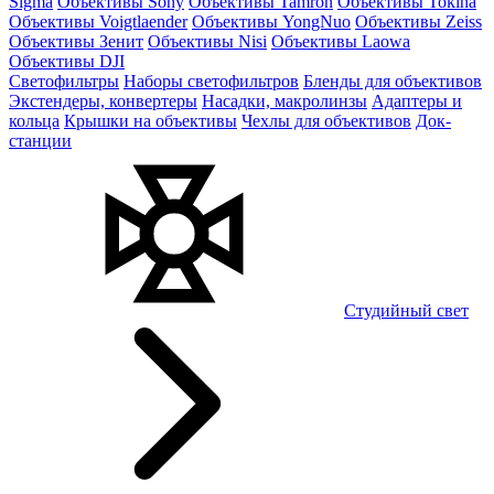
Sigma
Объективы Sony
Объективы Tamron
Объективы Tokina
Объективы Voigtlaender
Объективы YongNuo
Объективы Zeiss
Объективы Зенит
Объективы Nisi
Объективы Laowa
Объективы DJI
Светофильтры
Наборы светофильтров
Бленды для объективов
Экстендеры, конвертеры
Насадки, макролинзы
Адаптеры и
кольца
Крышки на объективы
Чехлы для объективов
Док-
станции
Студийный свет