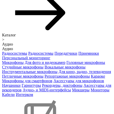
Каталог
>
Аудио
Аудио
Радиосистемы
Радиосистемы
Передатчики
Приемники
Персональный мониторинг
Микрофоны
Для фото и видеокамер
Головные микрофоны
Студийные микрофоны
Вокальные микрофоны
Инструментальные микрофоны
Для кино, радио, телевидения
Петличные микрофоны
Репортажные микрофоны
Караоке
Микрофоны для смартфонов
Аксессуары для микрофонов
Наушники
Гарнитуры
Рекордеры, диктофоны
Аксессуары для
рекордеров
Аудио- и MIDI-интерфейсы
Микшеры
Мониторы
Кабели
Интерком