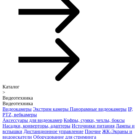
Каталог
>
Видеотехника
Видеотехника
Видеокамеры
Экстрим камеры
Панорамные видеокамеры
IP,
PTZ, вебкамеры
Аксессуары для видеокамер
Кофры, сумки, чехлы, боксы
Насадки, конверторы, адаптеры
Источники питания
Лампы и
вспышки
Дистанционное управление
Прочие
ЖК-Экраны и
видоискатели
Оборудование для стриминга