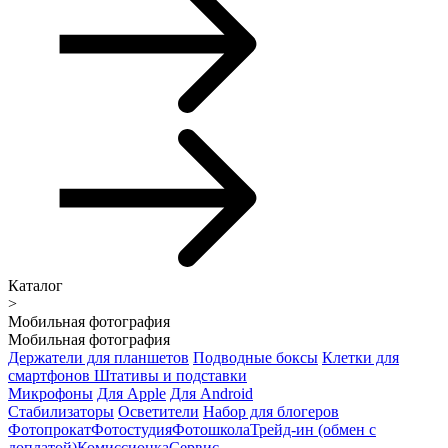
Каталог
>
Мобильная фотография
Мобильная фотография
Держатели для планшетов
Подводные боксы
Клетки для
смартфонов
Штативы и подставки
Микрофоны
Для Apple
Для Android
Стабилизаторы
Осветители
Набор для блогеров
Фотопрокат
Фотостудия
Фотошкола
Трейд-ин (обмен с
доплатой)
Комиссионка
Сервис