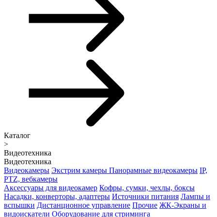
Каталог
>
Видеотехника
Видеотехника
Видеокамеры
Экстрим камеры
Панорамные видеокамеры
IP,
PTZ, вебкамеры
Аксессуары для видеокамер
Кофры, сумки, чехлы, боксы
Насадки, конверторы, адаптеры
Источники питания
Лампы и
вспышки
Дистанционное управление
Прочие
ЖК-Экраны и
видоискатели
Оборудование для стриминга