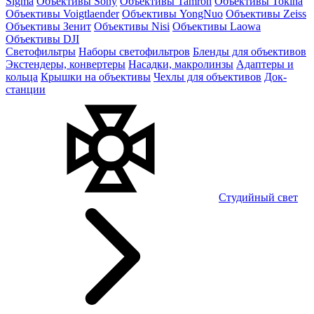
Sigma
Объективы Sony
Объективы Tamron
Объективы Tokina
Объективы Voigtlaender
Объективы YongNuo
Объективы Zeiss
Объективы Зенит
Объективы Nisi
Объективы Laowa
Объективы DJI
Светофильтры
Наборы светофильтров
Бленды для объективов
Экстендеры, конвертеры
Насадки, макролинзы
Адаптеры и
кольца
Крышки на объективы
Чехлы для объективов
Док-
станции
Студийный свет