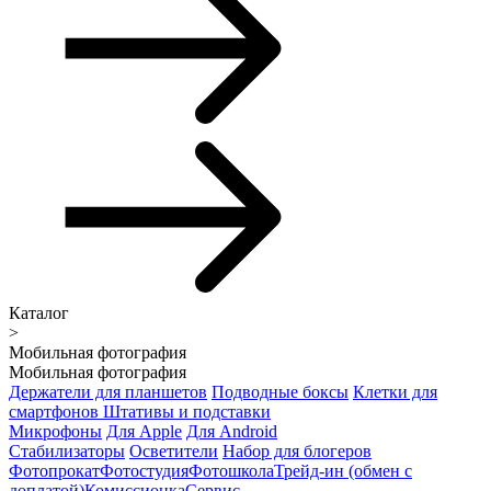
Каталог
>
Мобильная фотография
Мобильная фотография
Держатели для планшетов
Подводные боксы
Клетки для
смартфонов
Штативы и подставки
Микрофоны
Для Apple
Для Android
Стабилизаторы
Осветители
Набор для блогеров
Фотопрокат
Фотостудия
Фотошкола
Трейд-ин (обмен с
доплатой)
Комиссионка
Сервис