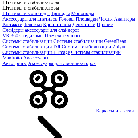
Штативы и стабилизаторы
Штативы и стабилизаторы
Штативы и моноподы
Триподы
Моноподы
Аксессуары для штативов
Головы
Площадки
Чехлы
Адаптеры
Растяжки
Тележки
Кронштейны
Держатели
Прочие
Слайдеры
аксессуары для слайдеров
VR 360
Стедикамы
Плечевые упоры
Системы стабилизации
Системы стабилизации GreenBean
Системы стабилизации DJI
Системы стабилизации Zhiyun
Системы стабилизации E-Image
Системы стабилизации
Manfrotto
Аксессуары
Автогрипы
Аксессуары для стабилизаторов
Каркасы и клетки