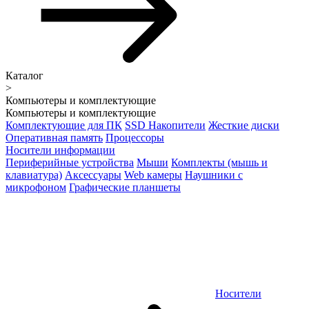
Каталог
>
Компьютеры и комплектующие
Компьютеры и комплектующие
Комплектующие для ПК
SSD Накопители
Жесткие диски
Оперативная память
Процессоры
Носители информации
Периферийные устройства
Мыши
Комплекты (мышь и
клавиатура)
Аксессуары
Web камеры
Наушники с
микрофоном
Графические планшеты
Носители