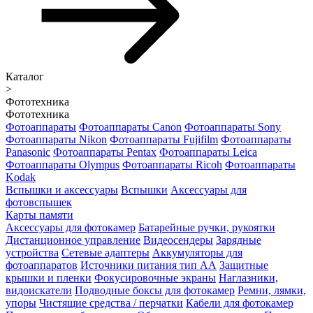
Каталог
>
Фототехника
Фототехника
Фотоаппараты
Фотоаппараты Canon
Фотоаппараты Sony
Фотоаппараты Nikon
Фотоаппараты Fujifilm
Фотоаппараты
Panasonic
Фотоаппараты Pentax
Фотоаппараты Leica
Фотоаппараты Olympus
Фотоаппараты Ricoh
Фотоаппараты
Kodak
Вспышки и аксессуары
Вспышки
Аксессуары для
фотовспышек
Карты памяти
Аксессуары для фотокамер
Батарейные ручки, рукоятки
Дистанционное управление
Видеосендеры
Зарядные
устройства
Сетевые адаптеры
Аккумуляторы для
фотоаппаратов
Источники питания тип АА
Защитные
крышки и пленки
Фокусировочные экраны
Наглазники,
видоискатели
Подводные боксы для фотокамер
Ремни, лямки,
упоры
Чистящие средства / перчатки
Кабели для фотокамер