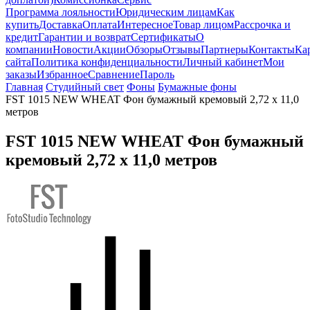
Программа лояльности
Юридическим лицам
Как
купить
Доставка
Оплата
Интересное
Товар лицом
Рассрочка и
кредит
Гарантии и возврат
Сертификаты
О
компании
Новости
Акции
Обзоры
Отзывы
Партнеры
Контакты
Ка
сайта
Политика конфиденциальности
Личный кабинет
Мои
заказы
Избранное
Сравнение
Пароль
Главная
Студийный свет
Фоны
Бумажные фоны
FST 1015 NEW WHEAT Фон бумажный кремовый 2,72 х 11,0
метров
FST 1015 NEW WHEAT Фон бумажный
кремовый 2,72 х 11,0 метров