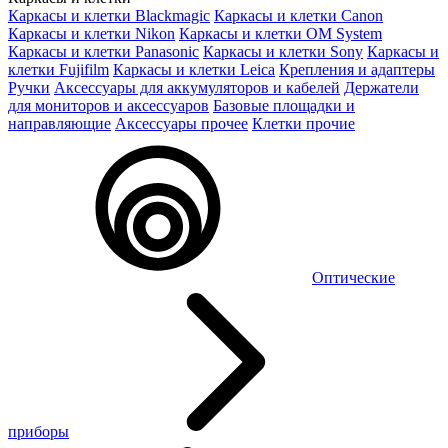
Каркасы и клетки Blackmagic
Каркасы и клетки Canon
Каркасы и клетки Nikon
Каркасы и клетки OM System
Каркасы и клетки Panasonic
Каркасы и клетки Sony
Каркасы и
клетки Fujifilm
Каркасы и клетки Leica
Крепления и адаптеры
Ручки
Аксессуары для аккумуляторов и кабелей
Держатели
для мониторов и аксессуаров
Базовые площадки и
направляющие
Аксессуары прочее
Клетки прочие
Оптические
приборы