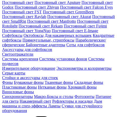
Постоянный свет
Постоянный свет Aputure
Постоянный свет
Godox
Постоянный свет Zhiyun
Постоянный свет Falcon Eyes
Постоянный свет FST
Постоянный свет GreenBeen
Постоянный свет Raylab
Постоянный свет Akurat
Постоянный
свет SmallRig
Постоянный свет Manfrotto
Постоянный свет
Rotolight
Постоянный свет Rekam
Постоянный свет Fujimi
Постоянный свет YongNuo
Постоянный свет E-Image
Софтбоксы
Октобоксы
Для накамерных вспышек
Квадратные
софтбоксы
Прямоугольные, стрипбоксы
Параболические/
сферические
Байонетныe адаптеры
Соты для софтбоксов
Аксессуары для софтбоксов
Светоотражатели
Системы крепления
Системы установки фонов
Системы
подвесов
Измерительное оборудование
Экспонометры и колориметры
Серые карты
Стойки и аксессуары для стоек
Фоны
Бумажные фоны
Тканевые фоны
Складные фоны
Пластиковые фоны
Нетканые фоны
Хромакей фоны
Виниловые фоны
Синхронизаторы
Макро-Боксы и столы
Фотозонты
Питание
для света
Накамерный свет
Рефлекторы и насадки
Дым
машины и спец-эффекты
Лампы
Сумки для студийного
оборудования