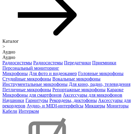
Каталог
>
Аудио
Аудио
Радиосистемы
Радиосистемы
Передатчики
Приемники
Персональный мониторинг
Микрофоны
Для фото и видеокамер
Головные микрофоны
Студийные микрофоны
Вокальные микрофоны
Инструментальные микрофоны
Для кино, радио, телевидения
Петличные микрофоны
Репортажные микрофоны
Караоке
Микрофоны для смартфонов
Аксессуары для микрофонов
Наушники
Гарнитуры
Рекордеры, диктофоны
Аксессуары для
рекордеров
Аудио- и MIDI-интерфейсы
Микшеры
Мониторы
Кабели
Интерком