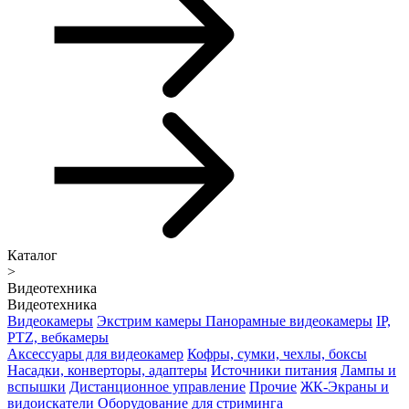
Каталог
>
Видеотехника
Видеотехника
Видеокамеры
Экстрим камеры
Панорамные видеокамеры
IP,
PTZ, вебкамеры
Аксессуары для видеокамер
Кофры, сумки, чехлы, боксы
Насадки, конверторы, адаптеры
Источники питания
Лампы и
вспышки
Дистанционное управление
Прочие
ЖК-Экраны и
видоискатели
Оборудование для стриминга