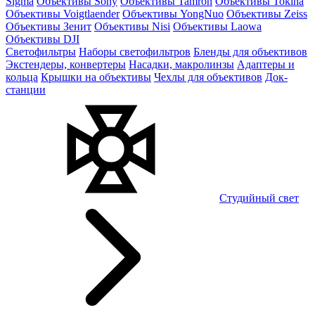
Sigma
Объективы Sony
Объективы Tamron
Объективы Tokina
Объективы Voigtlaender
Объективы YongNuo
Объективы Zeiss
Объективы Зенит
Объективы Nisi
Объективы Laowa
Объективы DJI
Светофильтры
Наборы светофильтров
Бленды для объективов
Экстендеры, конвертеры
Насадки, макролинзы
Адаптеры и
кольца
Крышки на объективы
Чехлы для объективов
Док-
станции
Студийный свет