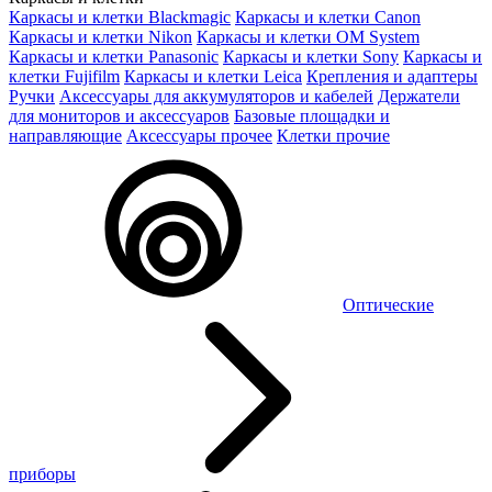
Каркасы и клетки Blackmagic
Каркасы и клетки Canon
Каркасы и клетки Nikon
Каркасы и клетки OM System
Каркасы и клетки Panasonic
Каркасы и клетки Sony
Каркасы и
клетки Fujifilm
Каркасы и клетки Leica
Крепления и адаптеры
Ручки
Аксессуары для аккумуляторов и кабелей
Держатели
для мониторов и аксессуаров
Базовые площадки и
направляющие
Аксессуары прочее
Клетки прочие
Оптические
приборы