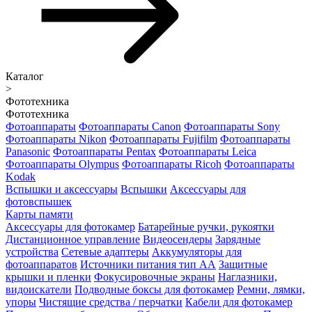
Каталог
>
Фототехника
Фототехника
Фотоаппараты
Фотоаппараты Canon
Фотоаппараты Sony
Фотоаппараты Nikon
Фотоаппараты Fujifilm
Фотоаппараты
Panasonic
Фотоаппараты Pentax
Фотоаппараты Leica
Фотоаппараты Olympus
Фотоаппараты Ricoh
Фотоаппараты
Kodak
Вспышки и аксессуары
Вспышки
Аксессуары для
фотовспышек
Карты памяти
Аксессуары для фотокамер
Батарейные ручки, рукоятки
Дистанционное управление
Видеосендеры
Зарядные
устройства
Сетевые адаптеры
Аккумуляторы для
фотоаппаратов
Источники питания тип АА
Защитные
крышки и пленки
Фокусировочные экраны
Наглазники,
видоискатели
Подводные боксы для фотокамер
Ремни, лямки,
упоры
Чистящие средства / перчатки
Кабели для фотокамер