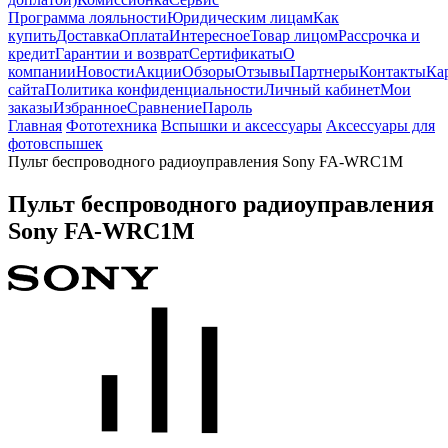
Программа лояльности
Юридическим лицам
Как
купить
Доставка
Оплата
Интересное
Товар лицом
Рассрочка и
кредит
Гарантии и возврат
Сертификаты
О
компании
Новости
Акции
Обзоры
Отзывы
Партнеры
Контакты
Ка
сайта
Политика конфиденциальности
Личный кабинет
Мои
заказы
Избранное
Сравнение
Пароль
Главная
Фототехника
Вспышки и аксессуары
Аксессуары для
фотовспышек
Пульт беспроводного радиоуправления Sony FA-WRC1M
Пульт беспроводного радиоуправления
Sony FA-WRC1M