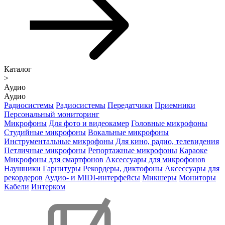
Каталог
>
Аудио
Аудио
Радиосистемы
Радиосистемы
Передатчики
Приемники
Персональный мониторинг
Микрофоны
Для фото и видеокамер
Головные микрофоны
Студийные микрофоны
Вокальные микрофоны
Инструментальные микрофоны
Для кино, радио, телевидения
Петличные микрофоны
Репортажные микрофоны
Караоке
Микрофоны для смартфонов
Аксессуары для микрофонов
Наушники
Гарнитуры
Рекордеры, диктофоны
Аксессуары для
рекордеров
Аудио- и MIDI-интерфейсы
Микшеры
Мониторы
Кабели
Интерком