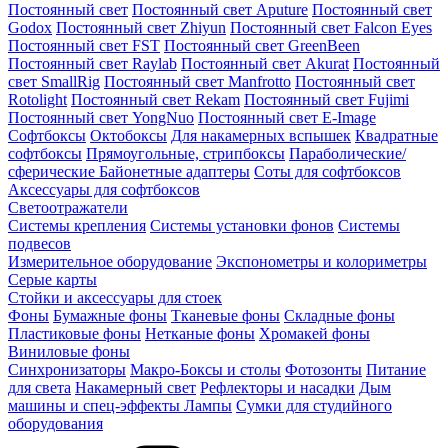
Постоянный свет
Постоянный свет Aputure
Постоянный свет
Godox
Постоянный свет Zhiyun
Постоянный свет Falcon Eyes
Постоянный свет FST
Постоянный свет GreenBeen
Постоянный свет Raylab
Постоянный свет Akurat
Постоянный
свет SmallRig
Постоянный свет Manfrotto
Постоянный свет
Rotolight
Постоянный свет Rekam
Постоянный свет Fujimi
Постоянный свет YongNuo
Постоянный свет E-Image
Софтбоксы
Октобоксы
Для накамерных вспышек
Квадратные
софтбоксы
Прямоугольные, стрипбоксы
Параболические/
сферические
Байонетныe адаптеры
Соты для софтбоксов
Аксессуары для софтбоксов
Светоотражатели
Системы крепления
Системы установки фонов
Системы
подвесов
Измерительное оборудование
Экспонометры и колориметры
Серые карты
Стойки и аксессуары для стоек
Фоны
Бумажные фоны
Тканевые фоны
Складные фоны
Пластиковые фоны
Нетканые фоны
Хромакей фоны
Виниловые фоны
Синхронизаторы
Макро-Боксы и столы
Фотозонты
Питание
для света
Накамерный свет
Рефлекторы и насадки
Дым
машины и спец-эффекты
Лампы
Сумки для студийного
оборудования