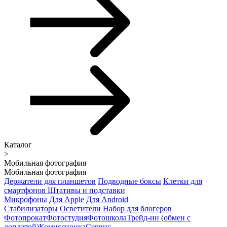
Каталог
>
Мобильная фотография
Мобильная фотография
Держатели для планшетов
Подводные боксы
Клетки для
смартфонов
Штативы и подставки
Микрофоны
Для Apple
Для Android
Стабилизаторы
Осветители
Набор для блогеров
Фотопрокат
Фотостудия
Фотошкола
Трейд-ин (обмен с
доплатой)
Комиссионка
Сервис