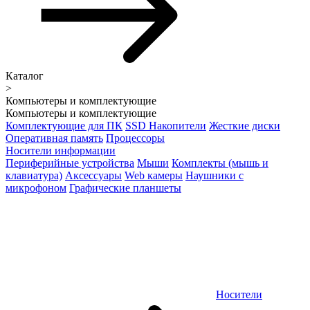
Каталог
>
Компьютеры и комплектующие
Компьютеры и комплектующие
Комплектующие для ПК
SSD Накопители
Жесткие диски
Оперативная память
Процессоры
Носители информации
Периферийные устройства
Мыши
Комплекты (мышь и
клавиатура)
Аксессуары
Web камеры
Наушники с
микрофоном
Графические планшеты
Носители