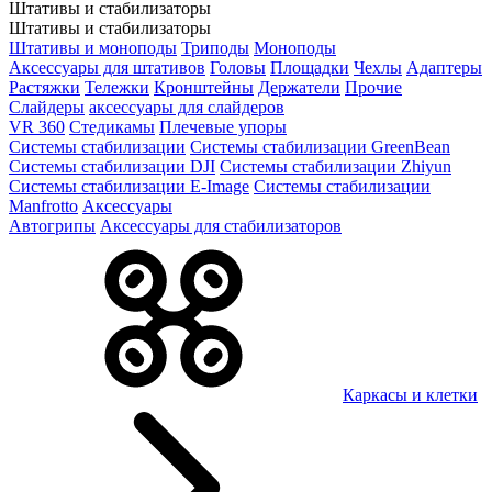
Штативы и стабилизаторы
Штативы и стабилизаторы
Штативы и моноподы
Триподы
Моноподы
Аксессуары для штативов
Головы
Площадки
Чехлы
Адаптеры
Растяжки
Тележки
Кронштейны
Держатели
Прочие
Слайдеры
аксессуары для слайдеров
VR 360
Стедикамы
Плечевые упоры
Системы стабилизации
Системы стабилизации GreenBean
Системы стабилизации DJI
Системы стабилизации Zhiyun
Системы стабилизации E-Image
Системы стабилизации
Manfrotto
Аксессуары
Автогрипы
Аксессуары для стабилизаторов
Каркасы и клетки