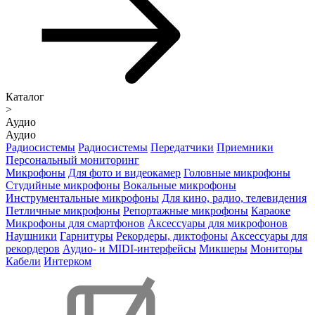
Каталог
>
Аудио
Аудио
Радиосистемы
Радиосистемы
Передатчики
Приемники
Персональный мониторинг
Микрофоны
Для фото и видеокамер
Головные микрофоны
Студийные микрофоны
Вокальные микрофоны
Инструментальные микрофоны
Для кино, радио, телевидения
Петличные микрофоны
Репортажные микрофоны
Караоке
Микрофоны для смартфонов
Аксессуары для микрофонов
Наушники
Гарнитуры
Рекордеры, диктофоны
Аксессуары для
рекордеров
Аудио- и MIDI-интерфейсы
Микшеры
Мониторы
Кабели
Интерком