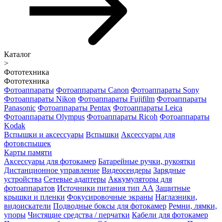
Каталог
>
Фототехника
Фототехника
Фотоаппараты
Фотоаппараты Canon
Фотоаппараты Sony
Фотоаппараты Nikon
Фотоаппараты Fujifilm
Фотоаппараты
Panasonic
Фотоаппараты Pentax
Фотоаппараты Leica
Фотоаппараты Olympus
Фотоаппараты Ricoh
Фотоаппараты
Kodak
Вспышки и аксессуары
Вспышки
Аксессуары для
фотовспышек
Карты памяти
Аксессуары для фотокамер
Батарейные ручки, рукоятки
Дистанционное управление
Видеосендеры
Зарядные
устройства
Сетевые адаптеры
Аккумуляторы для
фотоаппаратов
Источники питания тип АА
Защитные
крышки и пленки
Фокусировочные экраны
Наглазники,
видоискатели
Подводные боксы для фотокамер
Ремни, лямки,
упоры
Чистящие средства / перчатки
Кабели для фотокамер