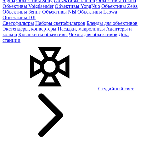
Sigma
Объективы Sony
Объективы Tamron
Объективы Tokina
Объективы Voigtlaender
Объективы YongNuo
Объективы Zeiss
Объективы Зенит
Объективы Nisi
Объективы Laowa
Объективы DJI
Светофильтры
Наборы светофильтров
Бленды для объективов
Экстендеры, конвертеры
Насадки, макролинзы
Адаптеры и
кольца
Крышки на объективы
Чехлы для объективов
Док-
станции
Студийный свет