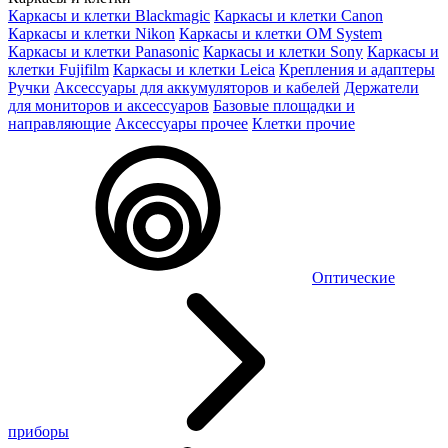
Каркасы и клетки Blackmagic
Каркасы и клетки Canon
Каркасы и клетки Nikon
Каркасы и клетки OM System
Каркасы и клетки Panasonic
Каркасы и клетки Sony
Каркасы и
клетки Fujifilm
Каркасы и клетки Leica
Крепления и адаптеры
Ручки
Аксессуары для аккумуляторов и кабелей
Держатели
для мониторов и аксессуаров
Базовые площадки и
направляющие
Аксессуары прочее
Клетки прочие
Оптические
приборы