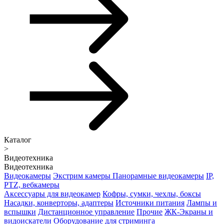
Каталог
>
Видеотехника
Видеотехника
Видеокамеры
Экстрим камеры
Панорамные видеокамеры
IP,
PTZ, вебкамеры
Аксессуары для видеокамер
Кофры, сумки, чехлы, боксы
Насадки, конверторы, адаптеры
Источники питания
Лампы и
вспышки
Дистанционное управление
Прочие
ЖК-Экраны и
видоискатели
Оборудование для стриминга