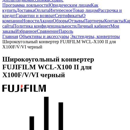
Программа лояльности
Юридическим лицам
Как
купить
Доставка
Оплата
Интересное
Товар лицом
Рассрочка и
кредит
Гарантии и возврат
Сертификаты
О
компании
Новости
Акции
Обзоры
Отзывы
Партнеры
Контакты
Ка
сайта
Политика конфиденциальности
Личный кабинет
Мои
заказы
Избранное
Сравнение
Пароль
Главная
Объективы и аксессуары
Экстендеры, конвертеры
Широкоугольный конвертер FUJIFILM WCL-X100 II для
X100F/V/VI черный
Широкоугольный конвертер
FUJIFILM WCL-X100 II для
X100F/V/VI черный