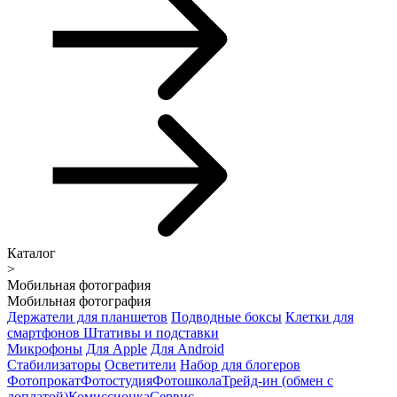
Каталог
>
Мобильная фотография
Мобильная фотография
Держатели для планшетов
Подводные боксы
Клетки для
смартфонов
Штативы и подставки
Микрофоны
Для Apple
Для Android
Стабилизаторы
Осветители
Набор для блогеров
Фотопрокат
Фотостудия
Фотошкола
Трейд-ин (обмен с
доплатой)
Комиссионка
Сервис