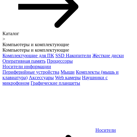
Каталог
>
Компьютеры и комплектующие
Компьютеры и комплектующие
Комплектующие для ПК
SSD Накопители
Жесткие диски
Оперативная память
Процессоры
Носители информации
Периферийные устройства
Мыши
Комплекты (мышь и
клавиатура)
Аксессуары
Web камеры
Наушники с
микрофоном
Графические планшеты
Носители