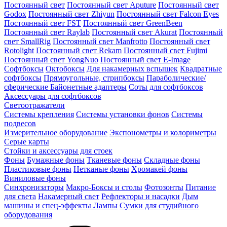
Постоянный свет
Постоянный свет Aputure
Постоянный свет
Godox
Постоянный свет Zhiyun
Постоянный свет Falcon Eyes
Постоянный свет FST
Постоянный свет GreenBeen
Постоянный свет Raylab
Постоянный свет Akurat
Постоянный
свет SmallRig
Постоянный свет Manfrotto
Постоянный свет
Rotolight
Постоянный свет Rekam
Постоянный свет Fujimi
Постоянный свет YongNuo
Постоянный свет E-Image
Софтбоксы
Октобоксы
Для накамерных вспышек
Квадратные
софтбоксы
Прямоугольные, стрипбоксы
Параболические/
сферические
Байонетныe адаптеры
Соты для софтбоксов
Аксессуары для софтбоксов
Светоотражатели
Системы крепления
Системы установки фонов
Системы
подвесов
Измерительное оборудование
Экспонометры и колориметры
Серые карты
Стойки и аксессуары для стоек
Фоны
Бумажные фоны
Тканевые фоны
Складные фоны
Пластиковые фоны
Нетканые фоны
Хромакей фоны
Виниловые фоны
Синхронизаторы
Макро-Боксы и столы
Фотозонты
Питание
для света
Накамерный свет
Рефлекторы и насадки
Дым
машины и спец-эффекты
Лампы
Сумки для студийного
оборудования