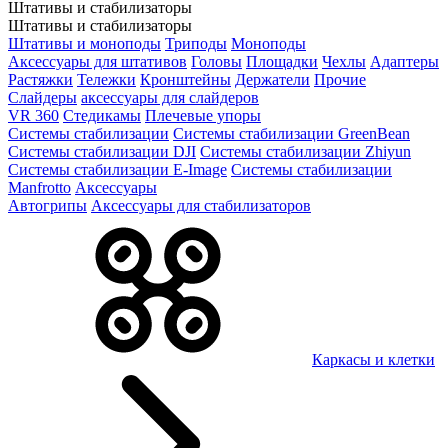
Штативы и стабилизаторы
Штативы и стабилизаторы
Штативы и моноподы
Триподы
Моноподы
Аксессуары для штативов
Головы
Площадки
Чехлы
Адаптеры
Растяжки
Тележки
Кронштейны
Держатели
Прочие
Слайдеры
аксессуары для слайдеров
VR 360
Стедикамы
Плечевые упоры
Системы стабилизации
Системы стабилизации GreenBean
Системы стабилизации DJI
Системы стабилизации Zhiyun
Системы стабилизации E-Image
Системы стабилизации
Manfrotto
Аксессуары
Автогрипы
Аксессуары для стабилизаторов
Каркасы и клетки