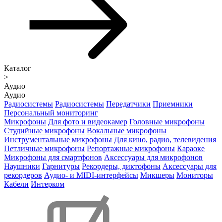
Каталог
>
Аудио
Аудио
Радиосистемы
Радиосистемы
Передатчики
Приемники
Персональный мониторинг
Микрофоны
Для фото и видеокамер
Головные микрофоны
Студийные микрофоны
Вокальные микрофоны
Инструментальные микрофоны
Для кино, радио, телевидения
Петличные микрофоны
Репортажные микрофоны
Караоке
Микрофоны для смартфонов
Аксессуары для микрофонов
Наушники
Гарнитуры
Рекордеры, диктофоны
Аксессуары для
рекордеров
Аудио- и MIDI-интерфейсы
Микшеры
Мониторы
Кабели
Интерком