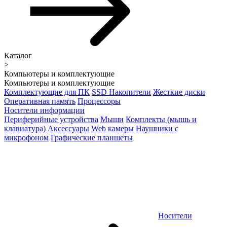
Каталог
>
Компьютеры и комплектующие
Компьютеры и комплектующие
Комплектующие для ПК
SSD Накопители
Жесткие диски
Оперативная память
Процессоры
Носители информации
Периферийные устройства
Мыши
Комплекты (мышь и
клавиатура)
Аксессуары
Web камеры
Наушники с
микрофоном
Графические планшеты
Носители