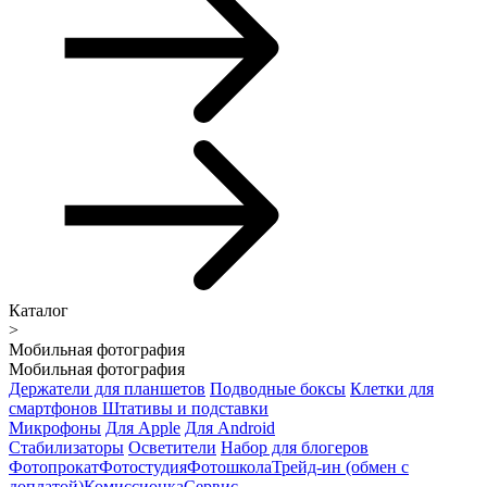
Каталог
>
Мобильная фотография
Мобильная фотография
Держатели для планшетов
Подводные боксы
Клетки для
смартфонов
Штативы и подставки
Микрофоны
Для Apple
Для Android
Стабилизаторы
Осветители
Набор для блогеров
Фотопрокат
Фотостудия
Фотошкола
Трейд-ин (обмен с
доплатой)
Комиссионка
Сервис