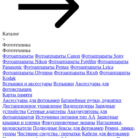
Каталог
>
Фототехника
Фототехника
Фотоаппараты
Фотоаппараты Canon
Фотоаппараты Sony
Фотоаппараты Nikon
Фотоаппараты Fujifilm
Фотоаппараты
Panasonic
Фотоаппараты Pentax
Фотоаппараты Leica
Фотоаппараты Olympus
Фотоаппараты Ricoh
Фотоаппараты
Kodak
Вспышки и аксессуары
Вспышки
Аксессуары для
фотовспышек
Карты памяти
Аксессуары для фотокамер
Батарейные ручки, рукоятки
Дистанционное управление
Видеосендеры
Зарядные
устройства
Сетевые адаптеры
Аккумуляторы для
фотоаппаратов
Источники питания тип АА
Защитные
крышки и пленки
Фокусировочные экраны
Наглазники,
видоискатели
Подводные боксы для фотокамер
Ремни, лямки,
упоры
Чистящие средства / перчатки
Кабели для фотокамер