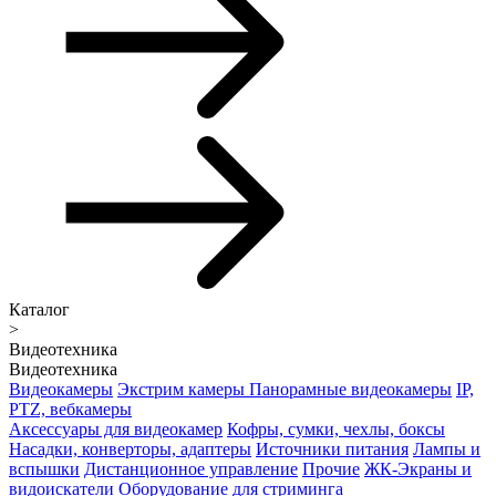
Каталог
>
Видеотехника
Видеотехника
Видеокамеры
Экстрим камеры
Панорамные видеокамеры
IP,
PTZ, вебкамеры
Аксессуары для видеокамер
Кофры, сумки, чехлы, боксы
Насадки, конверторы, адаптеры
Источники питания
Лампы и
вспышки
Дистанционное управление
Прочие
ЖК-Экраны и
видоискатели
Оборудование для стриминга