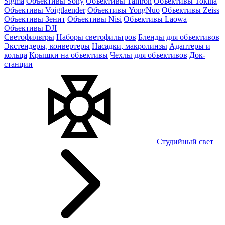
Sigma
Объективы Sony
Объективы Tamron
Объективы Tokina
Объективы Voigtlaender
Объективы YongNuo
Объективы Zeiss
Объективы Зенит
Объективы Nisi
Объективы Laowa
Объективы DJI
Светофильтры
Наборы светофильтров
Бленды для объективов
Экстендеры, конвертеры
Насадки, макролинзы
Адаптеры и
кольца
Крышки на объективы
Чехлы для объективов
Док-
станции
Студийный свет