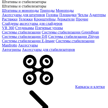
Штативы и стабилизаторы
Штативы и стабилизаторы
Штативы и моноподы
Триподы
Моноподы
Аксессуары для штативов
Головы
Площадки
Чехлы
Адаптеры
Растяжки
Тележки
Кронштейны
Держатели
Прочие
Слайдеры
аксессуары для слайдеров
VR 360
Стедикамы
Плечевые упоры
Системы стабилизации
Системы стабилизации GreenBean
Системы стабилизации DJI
Системы стабилизации Zhiyun
Системы стабилизации E-Image
Системы стабилизации
Manfrotto
Аксессуары
Автогрипы
Аксессуары для стабилизаторов
Каркасы и клетки