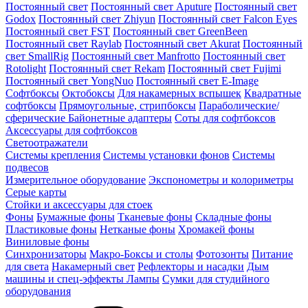
Постоянный свет
Постоянный свет Aputure
Постоянный свет
Godox
Постоянный свет Zhiyun
Постоянный свет Falcon Eyes
Постоянный свет FST
Постоянный свет GreenBeen
Постоянный свет Raylab
Постоянный свет Akurat
Постоянный
свет SmallRig
Постоянный свет Manfrotto
Постоянный свет
Rotolight
Постоянный свет Rekam
Постоянный свет Fujimi
Постоянный свет YongNuo
Постоянный свет E-Image
Софтбоксы
Октобоксы
Для накамерных вспышек
Квадратные
софтбоксы
Прямоугольные, стрипбоксы
Параболические/
сферические
Байонетныe адаптеры
Соты для софтбоксов
Аксессуары для софтбоксов
Светоотражатели
Системы крепления
Системы установки фонов
Системы
подвесов
Измерительное оборудование
Экспонометры и колориметры
Серые карты
Стойки и аксессуары для стоек
Фоны
Бумажные фоны
Тканевые фоны
Складные фоны
Пластиковые фоны
Нетканые фоны
Хромакей фоны
Виниловые фоны
Синхронизаторы
Макро-Боксы и столы
Фотозонты
Питание
для света
Накамерный свет
Рефлекторы и насадки
Дым
машины и спец-эффекты
Лампы
Сумки для студийного
оборудования