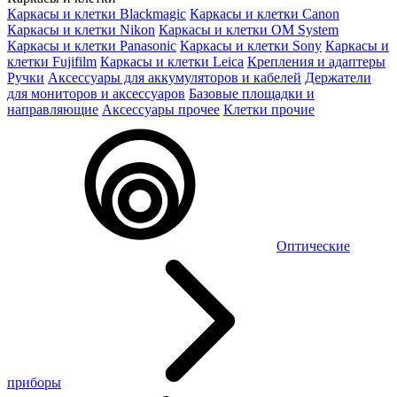
Каркасы и клетки Blackmagic
Каркасы и клетки Canon
Каркасы и клетки Nikon
Каркасы и клетки OM System
Каркасы и клетки Panasonic
Каркасы и клетки Sony
Каркасы и
клетки Fujifilm
Каркасы и клетки Leica
Крепления и адаптеры
Ручки
Аксессуары для аккумуляторов и кабелей
Держатели
для мониторов и аксессуаров
Базовые площадки и
направляющие
Аксессуары прочее
Клетки прочие
Оптические
приборы