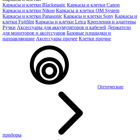
Каркасы и клетки Blackmagic
Каркасы и клетки Canon
Каркасы и клетки Nikon
Каркасы и клетки OM System
Каркасы и клетки Panasonic
Каркасы и клетки Sony
Каркасы и
клетки Fujifilm
Каркасы и клетки Leica
Крепления и адаптеры
Ручки
Аксессуары для аккумуляторов и кабелей
Держатели
для мониторов и аксессуаров
Базовые площадки и
направляющие
Аксессуары прочее
Клетки прочие
Оптические
приборы