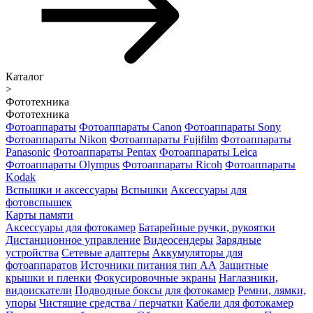
Каталог
>
Фототехника
Фототехника
Фотоаппараты
Фотоаппараты Canon
Фотоаппараты Sony
Фотоаппараты Nikon
Фотоаппараты Fujifilm
Фотоаппараты
Panasonic
Фотоаппараты Pentax
Фотоаппараты Leica
Фотоаппараты Olympus
Фотоаппараты Ricoh
Фотоаппараты
Kodak
Вспышки и аксессуары
Вспышки
Аксессуары для
фотовспышек
Карты памяти
Аксессуары для фотокамер
Батарейные ручки, рукоятки
Дистанционное управление
Видеосендеры
Зарядные
устройства
Сетевые адаптеры
Аккумуляторы для
фотоаппаратов
Источники питания тип АА
Защитные
крышки и пленки
Фокусировочные экраны
Наглазники,
видоискатели
Подводные боксы для фотокамер
Ремни, лямки,
упоры
Чистящие средства / перчатки
Кабели для фотокамер