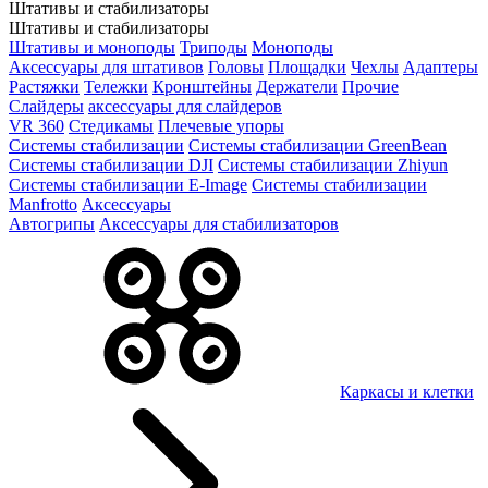
Штативы и стабилизаторы
Штативы и стабилизаторы
Штативы и моноподы
Триподы
Моноподы
Аксессуары для штативов
Головы
Площадки
Чехлы
Адаптеры
Растяжки
Тележки
Кронштейны
Держатели
Прочие
Слайдеры
аксессуары для слайдеров
VR 360
Стедикамы
Плечевые упоры
Системы стабилизации
Системы стабилизации GreenBean
Системы стабилизации DJI
Системы стабилизации Zhiyun
Системы стабилизации E-Image
Системы стабилизации
Manfrotto
Аксессуары
Автогрипы
Аксессуары для стабилизаторов
Каркасы и клетки