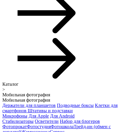
Каталог
>
Мобильная фотография
Мобильная фотография
Держатели для планшетов
Подводные боксы
Клетки для
смартфонов
Штативы и подставки
Микрофоны
Для Apple
Для Android
Стабилизаторы
Осветители
Набор для блогеров
Фотопрокат
Фотостудия
Фотошкола
Трейд-ин (обмен с
доплатой)
Комиссионка
Сервис