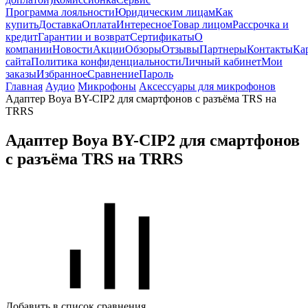
Программа лояльности
Юридическим лицам
Как
купить
Доставка
Оплата
Интересное
Товар лицом
Рассрочка и
кредит
Гарантии и возврат
Сертификаты
О
компании
Новости
Акции
Обзоры
Отзывы
Партнеры
Контакты
Ка
сайта
Политика конфиденциальности
Личный кабинет
Мои
заказы
Избранное
Сравнение
Пароль
Главная
Аудио
Микрофоны
Аксессуары для микрофонов
Адаптер Boya BY-CIP2 для смартфонов с разъёма TRS на
TRRS
Адаптер Boya BY-CIP2 для смартфонов
с разъёма TRS на TRRS
Добавить в список сравнения