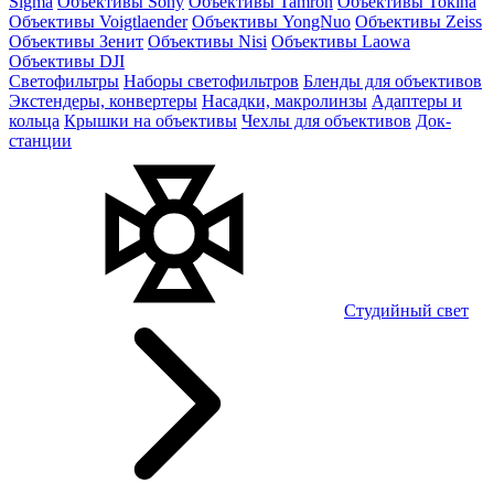
Sigma
Объективы Sony
Объективы Tamron
Объективы Tokina
Объективы Voigtlaender
Объективы YongNuo
Объективы Zeiss
Объективы Зенит
Объективы Nisi
Объективы Laowa
Объективы DJI
Светофильтры
Наборы светофильтров
Бленды для объективов
Экстендеры, конвертеры
Насадки, макролинзы
Адаптеры и
кольца
Крышки на объективы
Чехлы для объективов
Док-
станции
Студийный свет