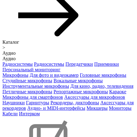
Каталог
>
Аудио
Аудио
Радиосистемы
Радиосистемы
Передатчики
Приемники
Персональный мониторинг
Микрофоны
Для фото и видеокамер
Головные микрофоны
Студийные микрофоны
Вокальные микрофоны
Инструментальные микрофоны
Для кино, радио, телевидения
Петличные микрофоны
Репортажные микрофоны
Караоке
Микрофоны для смартфонов
Аксессуары для микрофонов
Наушники
Гарнитуры
Рекордеры, диктофоны
Аксессуары для
рекордеров
Аудио- и MIDI-интерфейсы
Микшеры
Мониторы
Кабели
Интерком