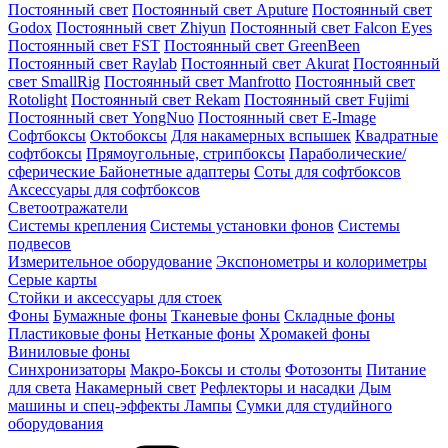
Постоянный свет
Постоянный свет Aputure
Постоянный свет
Godox
Постоянный свет Zhiyun
Постоянный свет Falcon Eyes
Постоянный свет FST
Постоянный свет GreenBeen
Постоянный свет Raylab
Постоянный свет Akurat
Постоянный
свет SmallRig
Постоянный свет Manfrotto
Постоянный свет
Rotolight
Постоянный свет Rekam
Постоянный свет Fujimi
Постоянный свет YongNuo
Постоянный свет E-Image
Софтбоксы
Октобоксы
Для накамерных вспышек
Квадратные
софтбоксы
Прямоугольные, стрипбоксы
Параболические/
сферические
Байонетныe адаптеры
Соты для софтбоксов
Аксессуары для софтбоксов
Светоотражатели
Системы крепления
Системы установки фонов
Системы
подвесов
Измерительное оборудование
Экспонометры и колориметры
Серые карты
Стойки и аксессуары для стоек
Фоны
Бумажные фоны
Тканевые фоны
Складные фоны
Пластиковые фоны
Нетканые фоны
Хромакей фоны
Виниловые фоны
Синхронизаторы
Макро-Боксы и столы
Фотозонты
Питание
для света
Накамерный свет
Рефлекторы и насадки
Дым
машины и спец-эффекты
Лампы
Сумки для студийного
оборудования