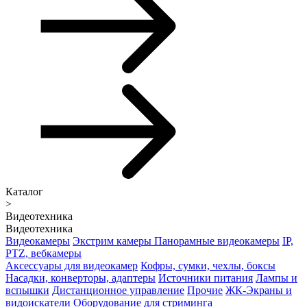
Каталог
>
Видеотехника
Видеотехника
Видеокамеры
Экстрим камеры
Панорамные видеокамеры
IP,
PTZ, вебкамеры
Аксессуары для видеокамер
Кофры, сумки, чехлы, боксы
Насадки, конверторы, адаптеры
Источники питания
Лампы и
вспышки
Дистанционное управление
Прочие
ЖК-Экраны и
видоискатели
Оборудование для стриминга