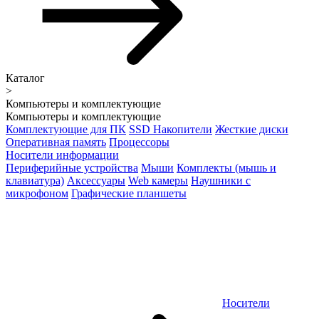
Каталог
>
Компьютеры и комплектующие
Компьютеры и комплектующие
Комплектующие для ПК
SSD Накопители
Жесткие диски
Оперативная память
Процессоры
Носители информации
Периферийные устройства
Мыши
Комплекты (мышь и
клавиатура)
Аксессуары
Web камеры
Наушники с
микрофоном
Графические планшеты
Носители