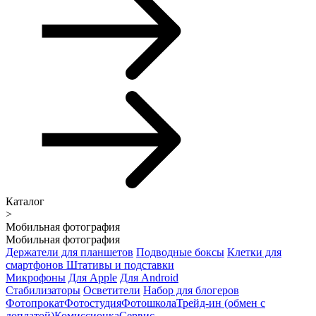
Каталог
>
Мобильная фотография
Мобильная фотография
Держатели для планшетов
Подводные боксы
Клетки для
смартфонов
Штативы и подставки
Микрофоны
Для Apple
Для Android
Стабилизаторы
Осветители
Набор для блогеров
Фотопрокат
Фотостудия
Фотошкола
Трейд-ин (обмен с
доплатой)
Комиссионка
Сервис