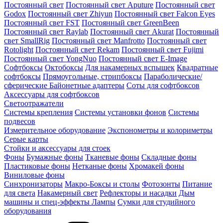
Постоянный свет
Постоянный свет Aputure
Постоянный свет
Godox
Постоянный свет Zhiyun
Постоянный свет Falcon Eyes
Постоянный свет FST
Постоянный свет GreenBeen
Постоянный свет Raylab
Постоянный свет Akurat
Постоянный
свет SmallRig
Постоянный свет Manfrotto
Постоянный свет
Rotolight
Постоянный свет Rekam
Постоянный свет Fujimi
Постоянный свет YongNuo
Постоянный свет E-Image
Софтбоксы
Октобоксы
Для накамерных вспышек
Квадратные
софтбоксы
Прямоугольные, стрипбоксы
Параболические/
сферические
Байонетныe адаптеры
Соты для софтбоксов
Аксессуары для софтбоксов
Светоотражатели
Системы крепления
Системы установки фонов
Системы
подвесов
Измерительное оборудование
Экспонометры и колориметры
Серые карты
Стойки и аксессуары для стоек
Фоны
Бумажные фоны
Тканевые фоны
Складные фоны
Пластиковые фоны
Нетканые фоны
Хромакей фоны
Виниловые фоны
Синхронизаторы
Макро-Боксы и столы
Фотозонты
Питание
для света
Накамерный свет
Рефлекторы и насадки
Дым
машины и спец-эффекты
Лампы
Сумки для студийного
оборудования