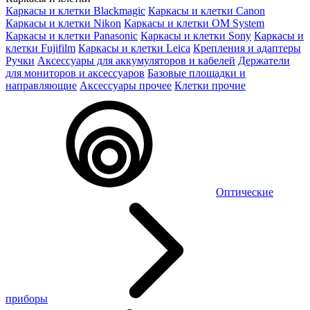
Каркасы и клетки Blackmagic
Каркасы и клетки Canon
Каркасы и клетки Nikon
Каркасы и клетки OM System
Каркасы и клетки Panasonic
Каркасы и клетки Sony
Каркасы и
клетки Fujifilm
Каркасы и клетки Leica
Крепления и адаптеры
Ручки
Аксессуары для аккумуляторов и кабелей
Держатели
для мониторов и аксессуаров
Базовые площадки и
направляющие
Аксессуары прочее
Клетки прочие
Оптические
приборы