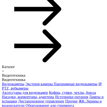
Каталог
>
Видеотехника
Видеотехника
Видеокамеры
Экстрим камеры
Панорамные видеокамеры
IP,
PTZ, вебкамеры
Аксессуары для видеокамер
Кофры, сумки, чехлы, боксы
Насадки, конверторы, адаптеры
Источники питания
Лампы и
вспышки
Дистанционное управление
Прочие
ЖК-Экраны и
видоискатели
Оборудование для стриминга