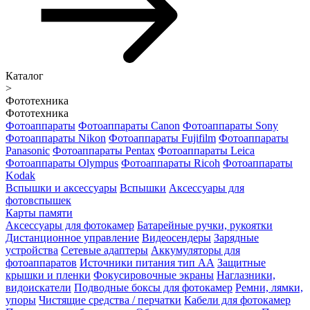
Каталог
>
Фототехника
Фототехника
Фотоаппараты
Фотоаппараты Canon
Фотоаппараты Sony
Фотоаппараты Nikon
Фотоаппараты Fujifilm
Фотоаппараты
Panasonic
Фотоаппараты Pentax
Фотоаппараты Leica
Фотоаппараты Olympus
Фотоаппараты Ricoh
Фотоаппараты
Kodak
Вспышки и аксессуары
Вспышки
Аксессуары для
фотовспышек
Карты памяти
Аксессуары для фотокамер
Батарейные ручки, рукоятки
Дистанционное управление
Видеосендеры
Зарядные
устройства
Сетевые адаптеры
Аккумуляторы для
фотоаппаратов
Источники питания тип АА
Защитные
крышки и пленки
Фокусировочные экраны
Наглазники,
видоискатели
Подводные боксы для фотокамер
Ремни, лямки,
упоры
Чистящие средства / перчатки
Кабели для фотокамер