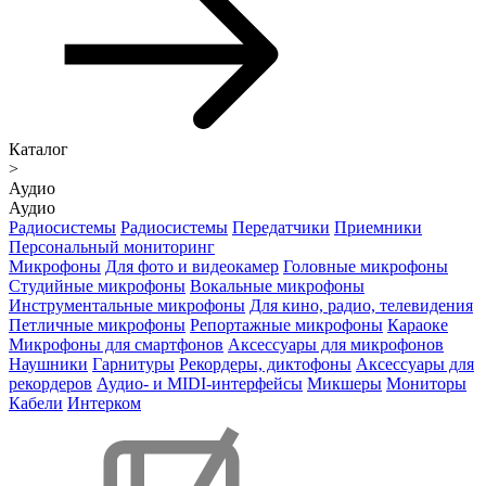
Каталог
>
Аудио
Аудио
Радиосистемы
Радиосистемы
Передатчики
Приемники
Персональный мониторинг
Микрофоны
Для фото и видеокамер
Головные микрофоны
Студийные микрофоны
Вокальные микрофоны
Инструментальные микрофоны
Для кино, радио, телевидения
Петличные микрофоны
Репортажные микрофоны
Караоке
Микрофоны для смартфонов
Аксессуары для микрофонов
Наушники
Гарнитуры
Рекордеры, диктофоны
Аксессуары для
рекордеров
Аудио- и MIDI-интерфейсы
Микшеры
Мониторы
Кабели
Интерком