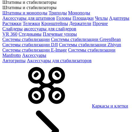
Штативы и стабилизаторы
Штативы и стабилизаторы
Штативы и моноподы
Триподы
Моноподы
Аксессуары для штативов
Головы
Площадки
Чехлы
Адаптеры
Растяжки
Тележки
Кронштейны
Держатели
Прочие
Слайдеры
аксессуары для слайдеров
VR 360
Стедикамы
Плечевые упоры
Системы стабилизации
Системы стабилизации GreenBean
Системы стабилизации DJI
Системы стабилизации Zhiyun
Системы стабилизации E-Image
Системы стабилизации
Manfrotto
Аксессуары
Автогрипы
Аксессуары для стабилизаторов
Каркасы и клетки