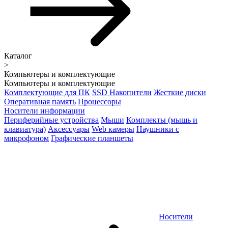
Каталог
>
Компьютеры и комплектующие
Компьютеры и комплектующие
Комплектующие для ПК
SSD Накопители
Жесткие диски
Оперативная память
Процессоры
Носители информации
Периферийные устройства
Мыши
Комплекты (мышь и
клавиатура)
Аксессуары
Web камеры
Наушники с
микрофоном
Графические планшеты
Носители