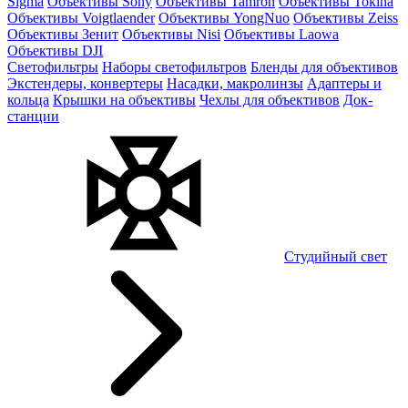
Sigma
Объективы Sony
Объективы Tamron
Объективы Tokina
Объективы Voigtlaender
Объективы YongNuo
Объективы Zeiss
Объективы Зенит
Объективы Nisi
Объективы Laowa
Объективы DJI
Светофильтры
Наборы светофильтров
Бленды для объективов
Экстендеры, конвертеры
Насадки, макролинзы
Адаптеры и
кольца
Крышки на объективы
Чехлы для объективов
Док-
станции
Студийный свет