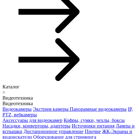
Каталог
>
Видеотехника
Видеотехника
Видеокамеры
Экстрим камеры
Панорамные видеокамеры
IP,
PTZ, вебкамеры
Аксессуары для видеокамер
Кофры, сумки, чехлы, боксы
Насадки, конверторы, адаптеры
Источники питания
Лампы и
вспышки
Дистанционное управление
Прочие
ЖК-Экраны и
видоискатели
Оборудование для стриминга