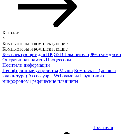
Каталог
>
Компьютеры и комплектующие
Компьютеры и комплектующие
Комплектующие для ПК
SSD Накопители
Жесткие диски
Оперативная память
Процессоры
Носители информации
Периферийные устройства
Мыши
Комплекты (мышь и
клавиатура)
Аксессуары
Web камеры
Наушники с
микрофоном
Графические планшеты
Носители