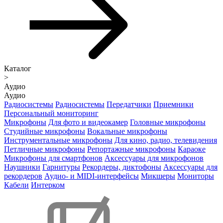
Каталог
>
Аудио
Аудио
Радиосистемы
Радиосистемы
Передатчики
Приемники
Персональный мониторинг
Микрофоны
Для фото и видеокамер
Головные микрофоны
Студийные микрофоны
Вокальные микрофоны
Инструментальные микрофоны
Для кино, радио, телевидения
Петличные микрофоны
Репортажные микрофоны
Караоке
Микрофоны для смартфонов
Аксессуары для микрофонов
Наушники
Гарнитуры
Рекордеры, диктофоны
Аксессуары для
рекордеров
Аудио- и MIDI-интерфейсы
Микшеры
Мониторы
Кабели
Интерком