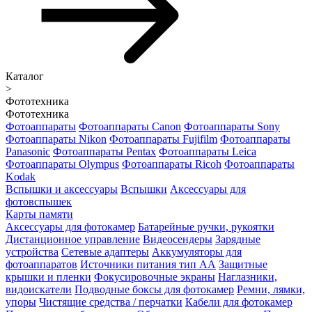
Каталог
>
Фототехника
Фототехника
Фотоаппараты
Фотоаппараты Canon
Фотоаппараты Sony
Фотоаппараты Nikon
Фотоаппараты Fujifilm
Фотоаппараты
Panasonic
Фотоаппараты Pentax
Фотоаппараты Leica
Фотоаппараты Olympus
Фотоаппараты Ricoh
Фотоаппараты
Kodak
Вспышки и аксессуары
Вспышки
Аксессуары для
фотовспышек
Карты памяти
Аксессуары для фотокамер
Батарейные ручки, рукоятки
Дистанционное управление
Видеосендеры
Зарядные
устройства
Сетевые адаптеры
Аккумуляторы для
фотоаппаратов
Источники питания тип АА
Защитные
крышки и пленки
Фокусировочные экраны
Наглазники,
видоискатели
Подводные боксы для фотокамер
Ремни, лямки,
упоры
Чистящие средства / перчатки
Кабели для фотокамер