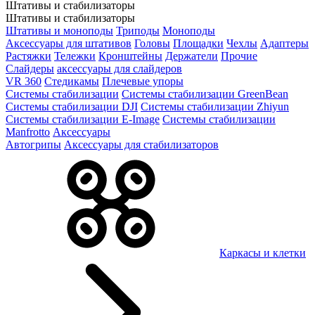
Штативы и стабилизаторы
Штативы и стабилизаторы
Штативы и моноподы
Триподы
Моноподы
Аксессуары для штативов
Головы
Площадки
Чехлы
Адаптеры
Растяжки
Тележки
Кронштейны
Держатели
Прочие
Слайдеры
аксессуары для слайдеров
VR 360
Стедикамы
Плечевые упоры
Системы стабилизации
Системы стабилизации GreenBean
Системы стабилизации DJI
Системы стабилизации Zhiyun
Системы стабилизации E-Image
Системы стабилизации
Manfrotto
Аксессуары
Автогрипы
Аксессуары для стабилизаторов
Каркасы и клетки