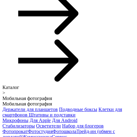
Каталог
>
Мобильная фотография
Мобильная фотография
Держатели для планшетов
Подводные боксы
Клетки для
смартфонов
Штативы и подставки
Микрофоны
Для Apple
Для Android
Стабилизаторы
Осветители
Набор для блогеров
Фотопрокат
Фотостудия
Фотошкола
Трейд-ин (обмен с
доплатой)
Комиссионка
Сервис