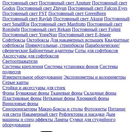
Постоянный свет
Постоянный свет Aputure
Постоянный свет
Godox
Постоянный свет Zhiyun
Постоянный свет Falcon Eyes
Постоянный свет FST
Постоянный свет GreenBeen
Постоянный свет Raylab
Постоянный свет Akurat
Постоянный
свет SmallRig
Постоянный свет Manfrotto
Постоянный свет
Rotolight
Постоянный свет Rekam
Постоянный свет Fujimi
Постоянный свет YongNuo
Постоянный свет E-Image
Софтбоксы
Октобоксы
Для накамерных вспышек
Квадратные
софтбоксы
Прямоугольные, стрипбоксы
Параболические/
сферические
Байонетныe адаптеры
Соты для софтбоксов
Аксессуары для софтбоксов
Светоотражатели
Системы крепления
Системы установки фонов
Системы
подвесов
Измерительное оборудование
Экспонометры и колориметры
Серые карты
Стойки и аксессуары для стоек
Фоны
Бумажные фоны
Тканевые фоны
Складные фоны
Пластиковые фоны
Нетканые фоны
Хромакей фоны
Виниловые фоны
Синхронизаторы
Макро-Боксы и столы
Фотозонты
Питание
для света
Накамерный свет
Рефлекторы и насадки
Дым
машины и спец-эффекты
Лампы
Сумки для студийного
оборудования