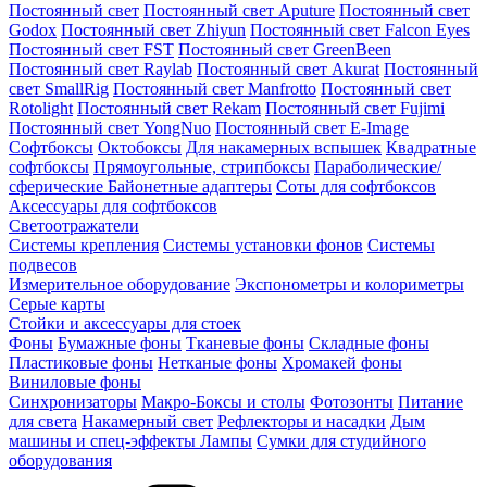
Постоянный свет
Постоянный свет Aputure
Постоянный свет
Godox
Постоянный свет Zhiyun
Постоянный свет Falcon Eyes
Постоянный свет FST
Постоянный свет GreenBeen
Постоянный свет Raylab
Постоянный свет Akurat
Постоянный
свет SmallRig
Постоянный свет Manfrotto
Постоянный свет
Rotolight
Постоянный свет Rekam
Постоянный свет Fujimi
Постоянный свет YongNuo
Постоянный свет E-Image
Софтбоксы
Октобоксы
Для накамерных вспышек
Квадратные
софтбоксы
Прямоугольные, стрипбоксы
Параболические/
сферические
Байонетныe адаптеры
Соты для софтбоксов
Аксессуары для софтбоксов
Светоотражатели
Системы крепления
Системы установки фонов
Системы
подвесов
Измерительное оборудование
Экспонометры и колориметры
Серые карты
Стойки и аксессуары для стоек
Фоны
Бумажные фоны
Тканевые фоны
Складные фоны
Пластиковые фоны
Нетканые фоны
Хромакей фоны
Виниловые фоны
Синхронизаторы
Макро-Боксы и столы
Фотозонты
Питание
для света
Накамерный свет
Рефлекторы и насадки
Дым
машины и спец-эффекты
Лампы
Сумки для студийного
оборудования