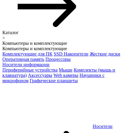
Каталог
>
Компьютеры и комплектующие
Компьютеры и комплектующие
Комплектующие для ПК
SSD Накопители
Жесткие диски
Оперативная память
Процессоры
Носители информации
Периферийные устройства
Мыши
Комплекты (мышь и
клавиатура)
Аксессуары
Web камеры
Наушники с
микрофоном
Графические планшеты
Носители