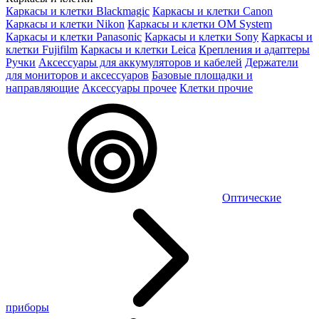
Каркасы и клетки Blackmagic
Каркасы и клетки Canon
Каркасы и клетки Nikon
Каркасы и клетки OM System
Каркасы и клетки Panasonic
Каркасы и клетки Sony
Каркасы и
клетки Fujifilm
Каркасы и клетки Leica
Крепления и адаптеры
Ручки
Аксессуары для аккумуляторов и кабелей
Держатели
для мониторов и аксессуаров
Базовые площадки и
направляющие
Аксессуары прочее
Клетки прочие
Оптические
приборы