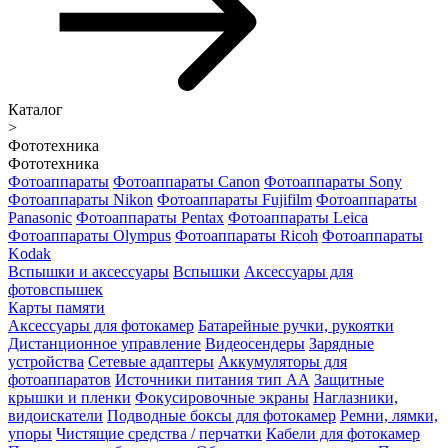
Каталог
>
Фототехника
Фототехника
Фотоаппараты
Фотоаппараты Canon
Фотоаппараты Sony
Фотоаппараты Nikon
Фотоаппараты Fujifilm
Фотоаппараты
Panasonic
Фотоаппараты Pentax
Фотоаппараты Leica
Фотоаппараты Olympus
Фотоаппараты Ricoh
Фотоаппараты
Kodak
Вспышки и аксессуары
Вспышки
Аксессуары для
фотовспышек
Карты памяти
Аксессуары для фотокамер
Батарейные ручки, рукоятки
Дистанционное управление
Видеосендеры
Зарядные
устройства
Сетевые адаптеры
Аккумуляторы для
фотоаппаратов
Источники питания тип АА
Защитные
крышки и пленки
Фокусировочные экраны
Наглазники,
видоискатели
Подводные боксы для фотокамер
Ремни, лямки,
упоры
Чистящие средства / перчатки
Кабели для фотокамер