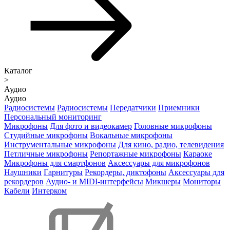
Каталог
>
Аудио
Аудио
Радиосистемы
Радиосистемы
Передатчики
Приемники
Персональный мониторинг
Микрофоны
Для фото и видеокамер
Головные микрофоны
Студийные микрофоны
Вокальные микрофоны
Инструментальные микрофоны
Для кино, радио, телевидения
Петличные микрофоны
Репортажные микрофоны
Караоке
Микрофоны для смартфонов
Аксессуары для микрофонов
Наушники
Гарнитуры
Рекордеры, диктофоны
Аксессуары для
рекордеров
Аудио- и MIDI-интерфейсы
Микшеры
Мониторы
Кабели
Интерком