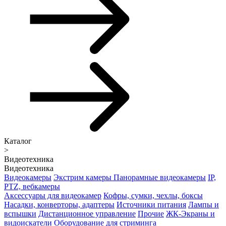
Каталог
>
Видеотехника
Видеотехника
Видеокамеры
Экстрим камеры
Панорамные видеокамеры
IP,
PTZ, вебкамеры
Аксессуары для видеокамер
Кофры, сумки, чехлы, боксы
Насадки, конверторы, адаптеры
Источники питания
Лампы и
вспышки
Дистанционное управление
Прочие
ЖК-Экраны и
видоискатели
Оборудование для стриминга