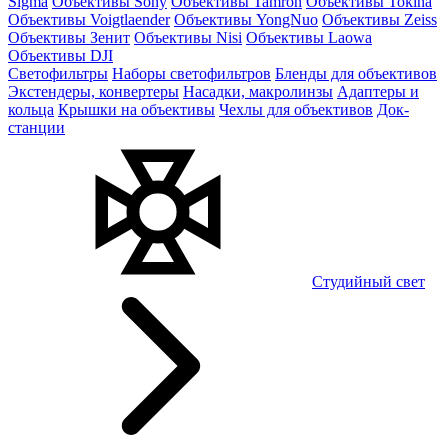
Sigma
Объективы Sony
Объективы Tamron
Объективы Tokina
Объективы Voigtlaender
Объективы YongNuo
Объективы Zeiss
Объективы Зенит
Объективы Nisi
Объективы Laowa
Объективы DJI
Светофильтры
Наборы светофильтров
Бленды для объективов
Экстендеры, конвертеры
Насадки, макролинзы
Адаптеры и
кольца
Крышки на объективы
Чехлы для объективов
Док-
станции
Студийный свет