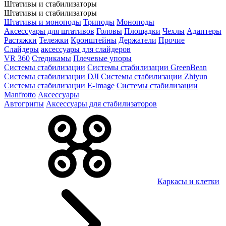
Штативы и стабилизаторы
Штативы и стабилизаторы
Штативы и моноподы
Триподы
Моноподы
Аксессуары для штативов
Головы
Площадки
Чехлы
Адаптеры
Растяжки
Тележки
Кронштейны
Держатели
Прочие
Слайдеры
аксессуары для слайдеров
VR 360
Стедикамы
Плечевые упоры
Системы стабилизации
Системы стабилизации GreenBean
Системы стабилизации DJI
Системы стабилизации Zhiyun
Системы стабилизации E-Image
Системы стабилизации
Manfrotto
Аксессуары
Автогрипы
Аксессуары для стабилизаторов
Каркасы и клетки