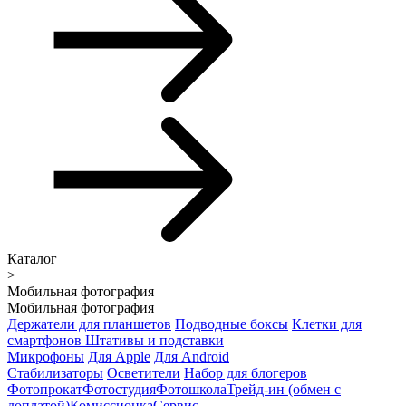
Каталог
>
Мобильная фотография
Мобильная фотография
Держатели для планшетов
Подводные боксы
Клетки для
смартфонов
Штативы и подставки
Микрофоны
Для Apple
Для Android
Стабилизаторы
Осветители
Набор для блогеров
Фотопрокат
Фотостудия
Фотошкола
Трейд-ин (обмен с
доплатой)
Комиссионка
Сервис