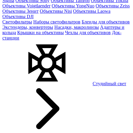
Sigma
Объективы Sony
Объективы Tamron
Объективы Tokina
Объективы Voigtlaender
Объективы YongNuo
Объективы Zeiss
Объективы Зенит
Объективы Nisi
Объективы Laowa
Объективы DJI
Светофильтры
Наборы светофильтров
Бленды для объективов
Экстендеры, конвертеры
Насадки, макролинзы
Адаптеры и
кольца
Крышки на объективы
Чехлы для объективов
Док-
станции
Студийный свет