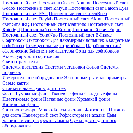
Постоянный свет
Постоянный свет Aputure
Постоянный свет
Godox
Постоянный свет Zhiyun
Постоянный свет Falcon Eyes
Постоянный свет FST
Постоянный свет GreenBeen
Постоянный свет Raylab
Постоянный свет Akurat
Постоянный
свет SmallRig
Постоянный свет Manfrotto
Постоянный свет
Rotolight
Постоянный свет Rekam
Постоянный свет Fujimi
Постоянный свет YongNuo
Постоянный свет E-Image
Софтбоксы
Октобоксы
Для накамерных вспышек
Квадратные
софтбоксы
Прямоугольные, стрипбоксы
Параболические/
сферические
Байонетныe адаптеры
Соты для софтбоксов
Аксессуары для софтбоксов
Светоотражатели
Системы крепления
Системы установки фонов
Системы
подвесов
Измерительное оборудование
Экспонометры и колориметры
Серые карты
Стойки и аксессуары для стоек
Фоны
Бумажные фоны
Тканевые фоны
Складные фоны
Пластиковые фоны
Нетканые фоны
Хромакей фоны
Виниловые фоны
Синхронизаторы
Макро-Боксы и столы
Фотозонты
Питание
для света
Накамерный свет
Рефлекторы и насадки
Дым
машины и спец-эффекты
Лампы
Сумки для студийного
оборудования