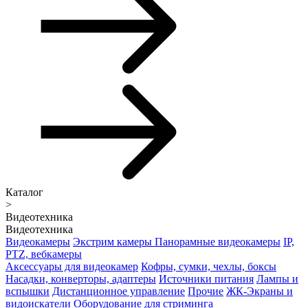
Каталог
>
Видеотехника
Видеотехника
Видеокамеры
Экстрим камеры
Панорамные видеокамеры
IP,
PTZ, вебкамеры
Аксессуары для видеокамер
Кофры, сумки, чехлы, боксы
Насадки, конверторы, адаптеры
Источники питания
Лампы и
вспышки
Дистанционное управление
Прочие
ЖК-Экраны и
видоискатели
Оборудование для стриминга