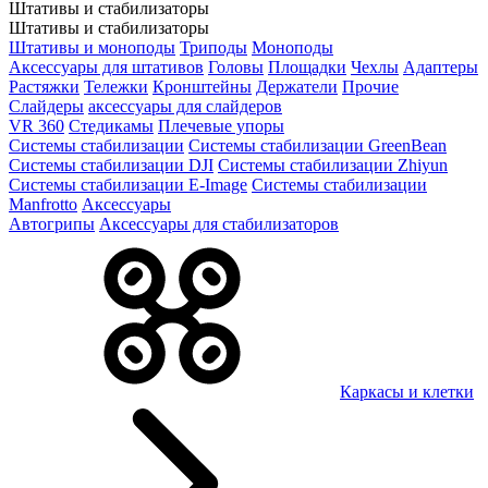
Штативы и стабилизаторы
Штативы и стабилизаторы
Штативы и моноподы
Триподы
Моноподы
Аксессуары для штативов
Головы
Площадки
Чехлы
Адаптеры
Растяжки
Тележки
Кронштейны
Держатели
Прочие
Слайдеры
аксессуары для слайдеров
VR 360
Стедикамы
Плечевые упоры
Системы стабилизации
Системы стабилизации GreenBean
Системы стабилизации DJI
Системы стабилизации Zhiyun
Системы стабилизации E-Image
Системы стабилизации
Manfrotto
Аксессуары
Автогрипы
Аксессуары для стабилизаторов
Каркасы и клетки