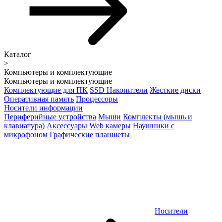
Каталог
>
Компьютеры и комплектующие
Компьютеры и комплектующие
Комплектующие для ПК
SSD Накопители
Жесткие диски
Оперативная память
Процессоры
Носители информации
Периферийные устройства
Мыши
Комплекты (мышь и
клавиатура)
Аксессуары
Web камеры
Наушники с
микрофоном
Графические планшеты
Носители