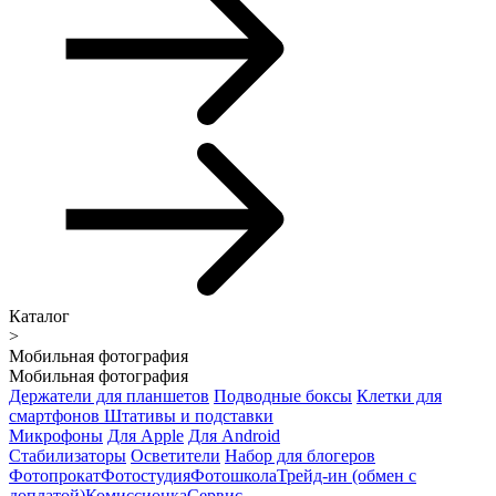
Каталог
>
Мобильная фотография
Мобильная фотография
Держатели для планшетов
Подводные боксы
Клетки для
смартфонов
Штативы и подставки
Микрофоны
Для Apple
Для Android
Стабилизаторы
Осветители
Набор для блогеров
Фотопрокат
Фотостудия
Фотошкола
Трейд-ин (обмен с
доплатой)
Комиссионка
Сервис