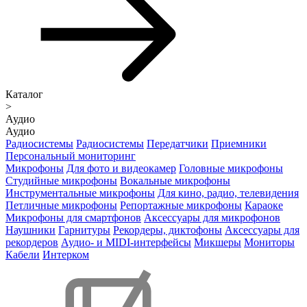
Каталог
>
Аудио
Аудио
Радиосистемы
Радиосистемы
Передатчики
Приемники
Персональный мониторинг
Микрофоны
Для фото и видеокамер
Головные микрофоны
Студийные микрофоны
Вокальные микрофоны
Инструментальные микрофоны
Для кино, радио, телевидения
Петличные микрофоны
Репортажные микрофоны
Караоке
Микрофоны для смартфонов
Аксессуары для микрофонов
Наушники
Гарнитуры
Рекордеры, диктофоны
Аксессуары для
рекордеров
Аудио- и MIDI-интерфейсы
Микшеры
Мониторы
Кабели
Интерком