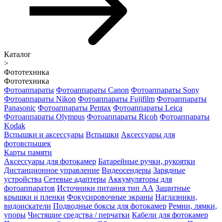
Каталог
>
Фототехника
Фототехника
Фотоаппараты
Фотоаппараты Canon
Фотоаппараты Sony
Фотоаппараты Nikon
Фотоаппараты Fujifilm
Фотоаппараты
Panasonic
Фотоаппараты Pentax
Фотоаппараты Leica
Фотоаппараты Olympus
Фотоаппараты Ricoh
Фотоаппараты
Kodak
Вспышки и аксессуары
Вспышки
Аксессуары для
фотовспышек
Карты памяти
Аксессуары для фотокамер
Батарейные ручки, рукоятки
Дистанционное управление
Видеосендеры
Зарядные
устройства
Сетевые адаптеры
Аккумуляторы для
фотоаппаратов
Источники питания тип АА
Защитные
крышки и пленки
Фокусировочные экраны
Наглазники,
видоискатели
Подводные боксы для фотокамер
Ремни, лямки,
упоры
Чистящие средства / перчатки
Кабели для фотокамер