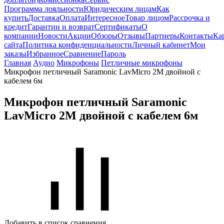
Программа лояльности
Юридическим лицам
Как
купить
Доставка
Оплата
Интересное
Товар лицом
Рассрочка и
кредит
Гарантии и возврат
Сертификаты
О
компании
Новости
Акции
Обзоры
Отзывы
Партнеры
Контакты
Ка
сайта
Политика конфиденциальности
Личный кабинет
Мои
заказы
Избранное
Сравнение
Пароль
Главная
Аудио
Микрофоны
Петличные микрофоны
Микрофон петличный Saramonic LavMicro 2M двойной с
кабелем 6м
Микрофон петличный Saramonic
LavMicro 2M двойной с кабелем 6м
Добавить в список сравнения