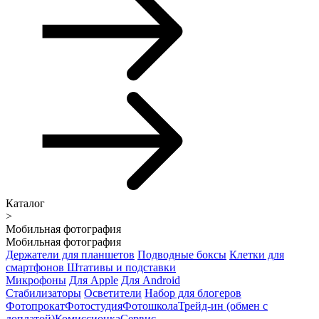
Каталог
>
Мобильная фотография
Мобильная фотография
Держатели для планшетов
Подводные боксы
Клетки для
смартфонов
Штативы и подставки
Микрофоны
Для Apple
Для Android
Стабилизаторы
Осветители
Набор для блогеров
Фотопрокат
Фотостудия
Фотошкола
Трейд-ин (обмен с
доплатой)
Комиссионка
Сервис