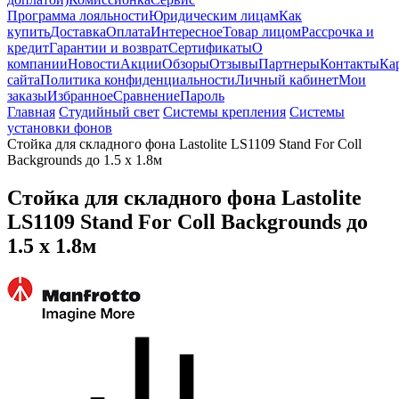
Программа лояльности
Юридическим лицам
Как
купить
Доставка
Оплата
Интересное
Товар лицом
Рассрочка и
кредит
Гарантии и возврат
Сертификаты
О
компании
Новости
Акции
Обзоры
Отзывы
Партнеры
Контакты
Ка
сайта
Политика конфиденциальности
Личный кабинет
Мои
заказы
Избранное
Сравнение
Пароль
Главная
Студийный свет
Системы крепления
Системы
установки фонов
Стойка для складного фона Lastolite LS1109 Stand For Coll
Backgrounds до 1.5 x 1.8м
Стойка для складного фона Lastolite
LS1109 Stand For Coll Backgrounds до
1.5 x 1.8м