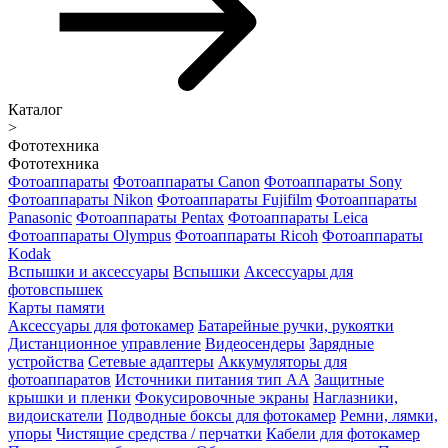
Каталог
>
Фототехника
Фототехника
Фотоаппараты
Фотоаппараты Canon
Фотоаппараты Sony
Фотоаппараты Nikon
Фотоаппараты Fujifilm
Фотоаппараты
Panasonic
Фотоаппараты Pentax
Фотоаппараты Leica
Фотоаппараты Olympus
Фотоаппараты Ricoh
Фотоаппараты
Kodak
Вспышки и аксессуары
Вспышки
Аксессуары для
фотовспышек
Карты памяти
Аксессуары для фотокамер
Батарейные ручки, рукоятки
Дистанционное управление
Видеосендеры
Зарядные
устройства
Сетевые адаптеры
Аккумуляторы для
фотоаппаратов
Источники питания тип АА
Защитные
крышки и пленки
Фокусировочные экраны
Наглазники,
видоискатели
Подводные боксы для фотокамер
Ремни, лямки,
упоры
Чистящие средства / перчатки
Кабели для фотокамер