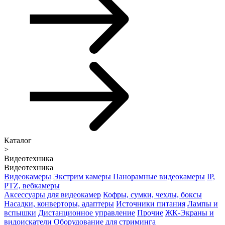
Каталог
>
Видеотехника
Видеотехника
Видеокамеры
Экстрим камеры
Панорамные видеокамеры
IP,
PTZ, вебкамеры
Аксессуары для видеокамер
Кофры, сумки, чехлы, боксы
Насадки, конверторы, адаптеры
Источники питания
Лампы и
вспышки
Дистанционное управление
Прочие
ЖК-Экраны и
видоискатели
Оборудование для стриминга