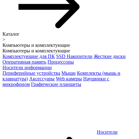
Каталог
>
Компьютеры и комплектующие
Компьютеры и комплектующие
Комплектующие для ПК
SSD Накопители
Жесткие диски
Оперативная память
Процессоры
Носители информации
Периферийные устройства
Мыши
Комплекты (мышь и
клавиатура)
Аксессуары
Web камеры
Наушники с
микрофоном
Графические планшеты
Носители