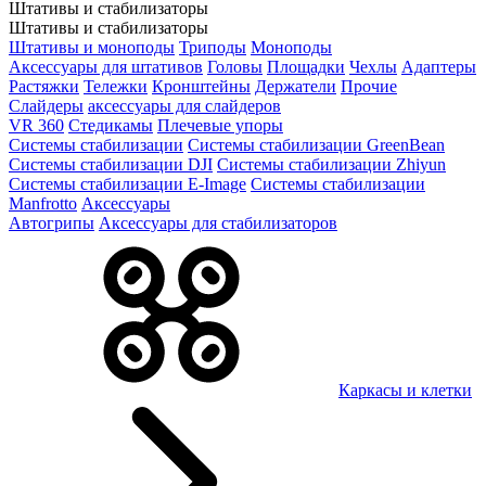
Штативы и стабилизаторы
Штативы и стабилизаторы
Штативы и моноподы
Триподы
Моноподы
Аксессуары для штативов
Головы
Площадки
Чехлы
Адаптеры
Растяжки
Тележки
Кронштейны
Держатели
Прочие
Слайдеры
аксессуары для слайдеров
VR 360
Стедикамы
Плечевые упоры
Системы стабилизации
Системы стабилизации GreenBean
Системы стабилизации DJI
Системы стабилизации Zhiyun
Системы стабилизации E-Image
Системы стабилизации
Manfrotto
Аксессуары
Автогрипы
Аксессуары для стабилизаторов
Каркасы и клетки