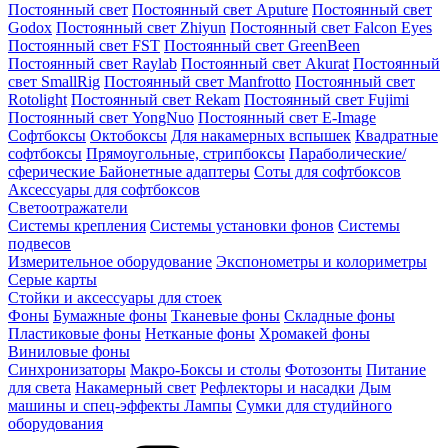
Постоянный свет
Постоянный свет Aputure
Постоянный свет
Godox
Постоянный свет Zhiyun
Постоянный свет Falcon Eyes
Постоянный свет FST
Постоянный свет GreenBeen
Постоянный свет Raylab
Постоянный свет Akurat
Постоянный
свет SmallRig
Постоянный свет Manfrotto
Постоянный свет
Rotolight
Постоянный свет Rekam
Постоянный свет Fujimi
Постоянный свет YongNuo
Постоянный свет E-Image
Софтбоксы
Октобоксы
Для накамерных вспышек
Квадратные
софтбоксы
Прямоугольные, стрипбоксы
Параболические/
сферические
Байонетныe адаптеры
Соты для софтбоксов
Аксессуары для софтбоксов
Светоотражатели
Системы крепления
Системы установки фонов
Системы
подвесов
Измерительное оборудование
Экспонометры и колориметры
Серые карты
Стойки и аксессуары для стоек
Фоны
Бумажные фоны
Тканевые фоны
Складные фоны
Пластиковые фоны
Нетканые фоны
Хромакей фоны
Виниловые фоны
Синхронизаторы
Макро-Боксы и столы
Фотозонты
Питание
для света
Накамерный свет
Рефлекторы и насадки
Дым
машины и спец-эффекты
Лампы
Сумки для студийного
оборудования