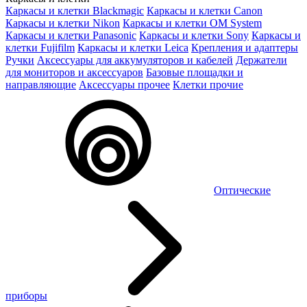
Каркасы и клетки Blackmagic
Каркасы и клетки Canon
Каркасы и клетки Nikon
Каркасы и клетки OM System
Каркасы и клетки Panasonic
Каркасы и клетки Sony
Каркасы и
клетки Fujifilm
Каркасы и клетки Leica
Крепления и адаптеры
Ручки
Аксессуары для аккумуляторов и кабелей
Держатели
для мониторов и аксессуаров
Базовые площадки и
направляющие
Аксессуары прочее
Клетки прочие
Оптические
приборы