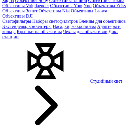
Sigma
Объективы Sony
Объективы Tamron
Объективы Tokina
Объективы Voigtlaender
Объективы YongNuo
Объективы Zeiss
Объективы Зенит
Объективы Nisi
Объективы Laowa
Объективы DJI
Светофильтры
Наборы светофильтров
Бленды для объективов
Экстендеры, конвертеры
Насадки, макролинзы
Адаптеры и
кольца
Крышки на объективы
Чехлы для объективов
Док-
станции
Студийный свет