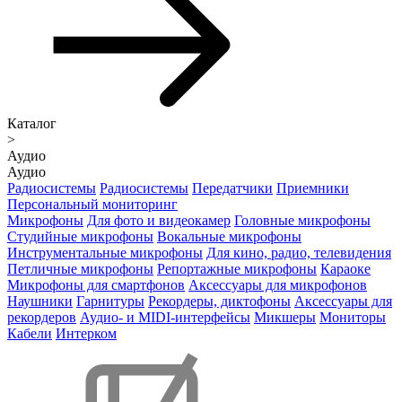
Каталог
>
Аудио
Аудио
Радиосистемы
Радиосистемы
Передатчики
Приемники
Персональный мониторинг
Микрофоны
Для фото и видеокамер
Головные микрофоны
Студийные микрофоны
Вокальные микрофоны
Инструментальные микрофоны
Для кино, радио, телевидения
Петличные микрофоны
Репортажные микрофоны
Караоке
Микрофоны для смартфонов
Аксессуары для микрофонов
Наушники
Гарнитуры
Рекордеры, диктофоны
Аксессуары для
рекордеров
Аудио- и MIDI-интерфейсы
Микшеры
Мониторы
Кабели
Интерком