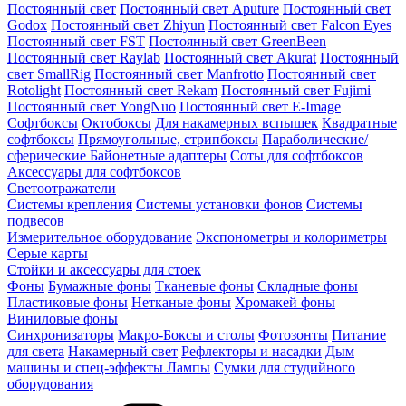
Постоянный свет
Постоянный свет Aputure
Постоянный свет
Godox
Постоянный свет Zhiyun
Постоянный свет Falcon Eyes
Постоянный свет FST
Постоянный свет GreenBeen
Постоянный свет Raylab
Постоянный свет Akurat
Постоянный
свет SmallRig
Постоянный свет Manfrotto
Постоянный свет
Rotolight
Постоянный свет Rekam
Постоянный свет Fujimi
Постоянный свет YongNuo
Постоянный свет E-Image
Софтбоксы
Октобоксы
Для накамерных вспышек
Квадратные
софтбоксы
Прямоугольные, стрипбоксы
Параболические/
сферические
Байонетныe адаптеры
Соты для софтбоксов
Аксессуары для софтбоксов
Светоотражатели
Системы крепления
Системы установки фонов
Системы
подвесов
Измерительное оборудование
Экспонометры и колориметры
Серые карты
Стойки и аксессуары для стоек
Фоны
Бумажные фоны
Тканевые фоны
Складные фоны
Пластиковые фоны
Нетканые фоны
Хромакей фоны
Виниловые фоны
Синхронизаторы
Макро-Боксы и столы
Фотозонты
Питание
для света
Накамерный свет
Рефлекторы и насадки
Дым
машины и спец-эффекты
Лампы
Сумки для студийного
оборудования