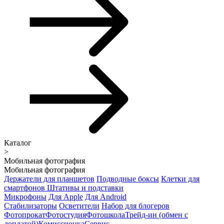
Каталог
>
Мобильная фотография
Мобильная фотография
Держатели для планшетов
Подводные боксы
Клетки для
смартфонов
Штативы и подставки
Микрофоны
Для Apple
Для Android
Стабилизаторы
Осветители
Набор для блогеров
Фотопрокат
Фотостудия
Фотошкола
Трейд-ин (обмен с
доплатой)
Комиссионка
Сервис