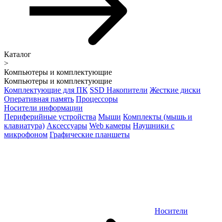
Каталог
>
Компьютеры и комплектующие
Компьютеры и комплектующие
Комплектующие для ПК
SSD Накопители
Жесткие диски
Оперативная память
Процессоры
Носители информации
Периферийные устройства
Мыши
Комплекты (мышь и
клавиатура)
Аксессуары
Web камеры
Наушники с
микрофоном
Графические планшеты
Носители