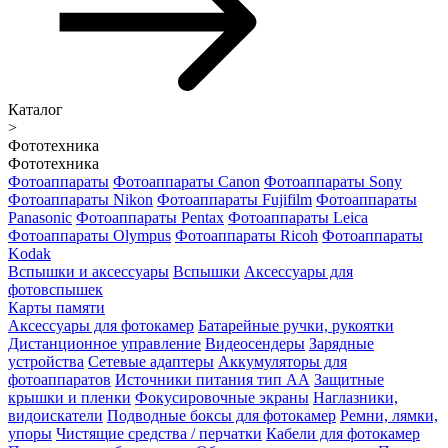
Каталог
>
Фототехника
Фототехника
Фотоаппараты
Фотоаппараты Canon
Фотоаппараты Sony
Фотоаппараты Nikon
Фотоаппараты Fujifilm
Фотоаппараты
Panasonic
Фотоаппараты Pentax
Фотоаппараты Leica
Фотоаппараты Olympus
Фотоаппараты Ricoh
Фотоаппараты
Kodak
Вспышки и аксессуары
Вспышки
Аксессуары для
фотовспышек
Карты памяти
Аксессуары для фотокамер
Батарейные ручки, рукоятки
Дистанционное управление
Видеосендеры
Зарядные
устройства
Сетевые адаптеры
Аккумуляторы для
фотоаппаратов
Источники питания тип АА
Защитные
крышки и пленки
Фокусировочные экраны
Наглазники,
видоискатели
Подводные боксы для фотокамер
Ремни, лямки,
упоры
Чистящие средства / перчатки
Кабели для фотокамер