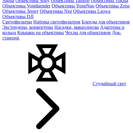
Sigma
Объективы Sony
Объективы Tamron
Объективы Tokina
Объективы Voigtlaender
Объективы YongNuo
Объективы Zeiss
Объективы Зенит
Объективы Nisi
Объективы Laowa
Объективы DJI
Светофильтры
Наборы светофильтров
Бленды для объективов
Экстендеры, конвертеры
Насадки, макролинзы
Адаптеры и
кольца
Крышки на объективы
Чехлы для объективов
Док-
станции
Студийный свет