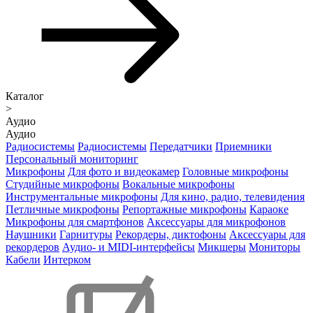
Каталог
>
Аудио
Аудио
Радиосистемы
Радиосистемы
Передатчики
Приемники
Персональный мониторинг
Микрофоны
Для фото и видеокамер
Головные микрофоны
Студийные микрофоны
Вокальные микрофоны
Инструментальные микрофоны
Для кино, радио, телевидения
Петличные микрофоны
Репортажные микрофоны
Караоке
Микрофоны для смартфонов
Аксессуары для микрофонов
Наушники
Гарнитуры
Рекордеры, диктофоны
Аксессуары для
рекордеров
Аудио- и MIDI-интерфейсы
Микшеры
Мониторы
Кабели
Интерком