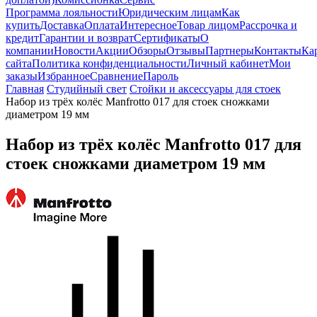
Программа лояльности
Юридическим лицам
Как
купить
Доставка
Оплата
Интересное
Товар лицом
Рассрочка и
кредит
Гарантии и возврат
Сертификаты
О
компании
Новости
Акции
Обзоры
Отзывы
Партнеры
Контакты
Ка
сайта
Политика конфиденциальности
Личный кабинет
Мои
заказы
Избранное
Сравнение
Пароль
Главная
Студийный свет
Стойки и аксессуары для стоек
Набор из трёх колёс Manfrotto 017 для стоек сножками
диаметром 19 мм
Набор из трёх колёс Manfrotto 017 для
стоек сножками диаметром 19 мм