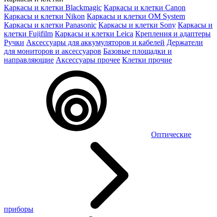
Каркасы и клетки Blackmagic
Каркасы и клетки Canon
Каркасы и клетки Nikon
Каркасы и клетки OM System
Каркасы и клетки Panasonic
Каркасы и клетки Sony
Каркасы и
клетки Fujifilm
Каркасы и клетки Leica
Крепления и адаптеры
Ручки
Аксессуары для аккумуляторов и кабелей
Держатели
для мониторов и аксессуаров
Базовые площадки и
направляющие
Аксессуары прочее
Клетки прочие
Оптические
приборы