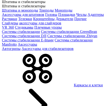
Штативы и стабилизаторы
Штативы и стабилизаторы
Штативы и моноподы
Триподы
Моноподы
Аксессуары для штативов
Головы
Площадки
Чехлы
Адаптеры
Растяжки
Тележки
Кронштейны
Держатели
Прочие
Слайдеры
аксессуары для слайдеров
VR 360
Стедикамы
Плечевые упоры
Системы стабилизации
Системы стабилизации GreenBean
Системы стабилизации DJI
Системы стабилизации Zhiyun
Системы стабилизации E-Image
Системы стабилизации
Manfrotto
Аксессуары
Автогрипы
Аксессуары для стабилизаторов
Каркасы и клетки