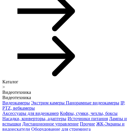
Каталог
>
Видеотехника
Видеотехника
Видеокамеры
Экстрим камеры
Панорамные видеокамеры
IP,
PTZ, вебкамеры
Аксессуары для видеокамер
Кофры, сумки, чехлы, боксы
Насадки, конверторы, адаптеры
Источники питания
Лампы и
вспышки
Дистанционное управление
Прочие
ЖК-Экраны и
видоискатели
Оборудование для стриминга