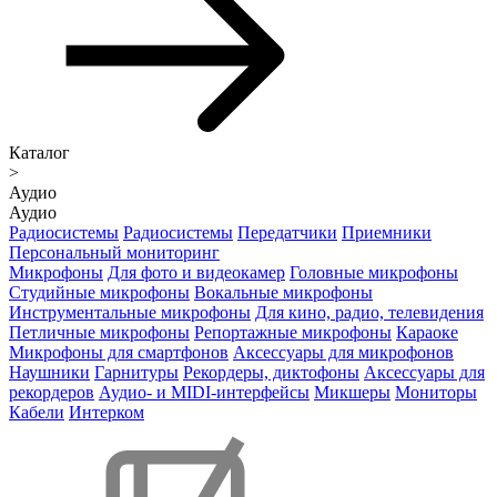
Каталог
>
Аудио
Аудио
Радиосистемы
Радиосистемы
Передатчики
Приемники
Персональный мониторинг
Микрофоны
Для фото и видеокамер
Головные микрофоны
Студийные микрофоны
Вокальные микрофоны
Инструментальные микрофоны
Для кино, радио, телевидения
Петличные микрофоны
Репортажные микрофоны
Караоке
Микрофоны для смартфонов
Аксессуары для микрофонов
Наушники
Гарнитуры
Рекордеры, диктофоны
Аксессуары для
рекордеров
Аудио- и MIDI-интерфейсы
Микшеры
Мониторы
Кабели
Интерком