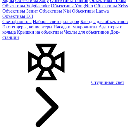
Sigma
Объективы Sony
Объективы Tamron
Объективы Tokina
Объективы Voigtlaender
Объективы YongNuo
Объективы Zeiss
Объективы Зенит
Объективы Nisi
Объективы Laowa
Объективы DJI
Светофильтры
Наборы светофильтров
Бленды для объективов
Экстендеры, конвертеры
Насадки, макролинзы
Адаптеры и
кольца
Крышки на объективы
Чехлы для объективов
Док-
станции
Студийный свет