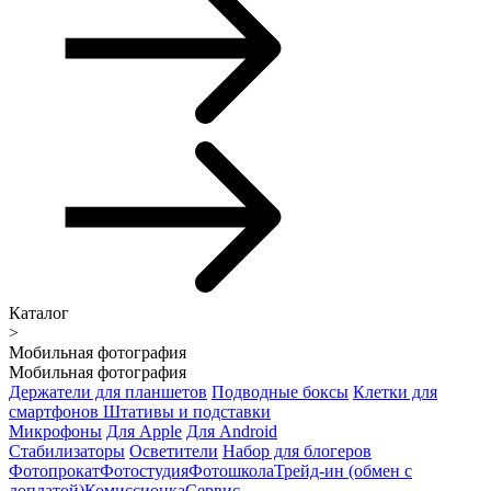
Каталог
>
Мобильная фотография
Мобильная фотография
Держатели для планшетов
Подводные боксы
Клетки для
смартфонов
Штативы и подставки
Микрофоны
Для Apple
Для Android
Стабилизаторы
Осветители
Набор для блогеров
Фотопрокат
Фотостудия
Фотошкола
Трейд-ин (обмен с
доплатой)
Комиссионка
Сервис