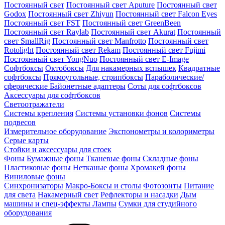
Постоянный свет
Постоянный свет Aputure
Постоянный свет
Godox
Постоянный свет Zhiyun
Постоянный свет Falcon Eyes
Постоянный свет FST
Постоянный свет GreenBeen
Постоянный свет Raylab
Постоянный свет Akurat
Постоянный
свет SmallRig
Постоянный свет Manfrotto
Постоянный свет
Rotolight
Постоянный свет Rekam
Постоянный свет Fujimi
Постоянный свет YongNuo
Постоянный свет E-Image
Софтбоксы
Октобоксы
Для накамерных вспышек
Квадратные
софтбоксы
Прямоугольные, стрипбоксы
Параболические/
сферические
Байонетныe адаптеры
Соты для софтбоксов
Аксессуары для софтбоксов
Светоотражатели
Системы крепления
Системы установки фонов
Системы
подвесов
Измерительное оборудование
Экспонометры и колориметры
Серые карты
Стойки и аксессуары для стоек
Фоны
Бумажные фоны
Тканевые фоны
Складные фоны
Пластиковые фоны
Нетканые фоны
Хромакей фоны
Виниловые фоны
Синхронизаторы
Макро-Боксы и столы
Фотозонты
Питание
для света
Накамерный свет
Рефлекторы и насадки
Дым
машины и спец-эффекты
Лампы
Сумки для студийного
оборудования