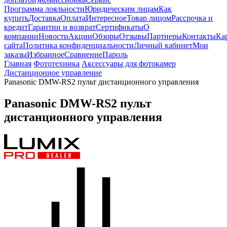
Программа лояльности
Юридическим лицам
Как
купить
Доставка
Оплата
Интересное
Товар лицом
Рассрочка и
кредит
Гарантии и возврат
Сертификаты
О
компании
Новости
Акции
Обзоры
Отзывы
Партнеры
Контакты
Ка
сайта
Политика конфиденциальности
Личный кабинет
Мои
заказы
Избранное
Сравнение
Пароль
Главная
Фототехника
Аксессуары для фотокамер
Дистанционное управление
Panasonic DMW-RS2 пульт дистанционного управления
Panasonic DMW-RS2 пульт
дистанционного управления