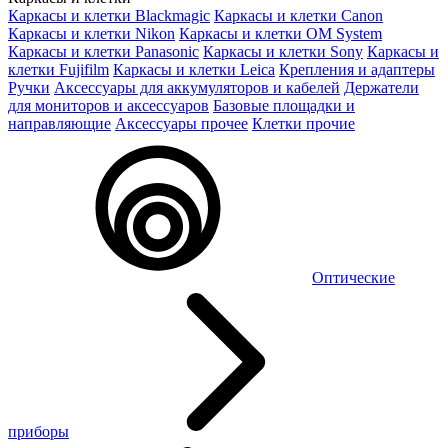
Каркасы и клетки Blackmagic
Каркасы и клетки Canon
Каркасы и клетки Nikon
Каркасы и клетки OM System
Каркасы и клетки Panasonic
Каркасы и клетки Sony
Каркасы и
клетки Fujifilm
Каркасы и клетки Leica
Крепления и адаптеры
Ручки
Аксессуары для аккумуляторов и кабелей
Держатели
для мониторов и аксессуаров
Базовые площадки и
направляющие
Аксессуары прочее
Клетки прочие
Оптические
приборы