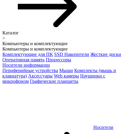
Каталог
>
Компьютеры и комплектующие
Компьютеры и комплектующие
Комплектующие для ПК
SSD Накопители
Жесткие диски
Оперативная память
Процессоры
Носители информации
Периферийные устройства
Мыши
Комплекты (мышь и
клавиатура)
Аксессуары
Web камеры
Наушники с
микрофоном
Графические планшеты
Носители