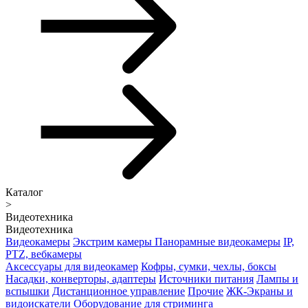
Каталог
>
Видеотехника
Видеотехника
Видеокамеры
Экстрим камеры
Панорамные видеокамеры
IP,
PTZ, вебкамеры
Аксессуары для видеокамер
Кофры, сумки, чехлы, боксы
Насадки, конверторы, адаптеры
Источники питания
Лампы и
вспышки
Дистанционное управление
Прочие
ЖК-Экраны и
видоискатели
Оборудование для стриминга