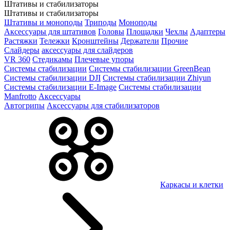
Штативы и стабилизаторы
Штативы и стабилизаторы
Штативы и моноподы
Триподы
Моноподы
Аксессуары для штативов
Головы
Площадки
Чехлы
Адаптеры
Растяжки
Тележки
Кронштейны
Держатели
Прочие
Слайдеры
аксессуары для слайдеров
VR 360
Стедикамы
Плечевые упоры
Системы стабилизации
Системы стабилизации GreenBean
Системы стабилизации DJI
Системы стабилизации Zhiyun
Системы стабилизации E-Image
Системы стабилизации
Manfrotto
Аксессуары
Автогрипы
Аксессуары для стабилизаторов
Каркасы и клетки