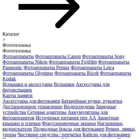
Каталог
>
Фототехника
Фототехника
Фотоаппараты
Фотоаппараты Canon
Фотоаппараты Sony
Фотоаппараты Nikon
Фотоаппараты Fujifilm
Фотоаппараты
Panasonic
Фотоаппараты Pentax
Фотоаппараты Leica
Фотоаппараты Olympus
Фотоаппараты Ricoh
Фотоаппараты
Kodak
Вспышки и аксессуары
Вспышки
Аксессуары для
фотовспышек
Карты памяти
Аксессуары для фотокамер
Батарейные ручки, рукоятки
Дистанционное управление
Видеосендеры
Зарядные
устройства
Сетевые адаптеры
Аккумуляторы для
фотоаппаратов
Источники питания тип АА
Защитные
крышки и пленки
Фокусировочные экраны
Наглазники,
видоискатели
Подводные боксы для фотокамер
Ремни, лямки,
упоры
Чистящие средства / перчатки
Кабели для фотокамер