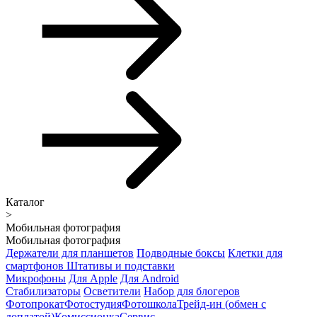
Каталог
>
Мобильная фотография
Мобильная фотография
Держатели для планшетов
Подводные боксы
Клетки для
смартфонов
Штативы и подставки
Микрофоны
Для Apple
Для Android
Стабилизаторы
Осветители
Набор для блогеров
Фотопрокат
Фотостудия
Фотошкола
Трейд-ин (обмен с
доплатой)
Комиссионка
Сервис