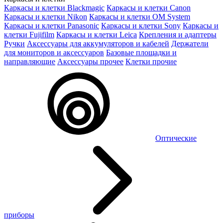
Каркасы и клетки Blackmagic
Каркасы и клетки Canon
Каркасы и клетки Nikon
Каркасы и клетки OM System
Каркасы и клетки Panasonic
Каркасы и клетки Sony
Каркасы и
клетки Fujifilm
Каркасы и клетки Leica
Крепления и адаптеры
Ручки
Аксессуары для аккумуляторов и кабелей
Держатели
для мониторов и аксессуаров
Базовые площадки и
направляющие
Аксессуары прочее
Клетки прочие
Оптические
приборы