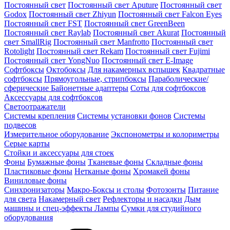
Постоянный свет
Постоянный свет Aputure
Постоянный свет
Godox
Постоянный свет Zhiyun
Постоянный свет Falcon Eyes
Постоянный свет FST
Постоянный свет GreenBeen
Постоянный свет Raylab
Постоянный свет Akurat
Постоянный
свет SmallRig
Постоянный свет Manfrotto
Постоянный свет
Rotolight
Постоянный свет Rekam
Постоянный свет Fujimi
Постоянный свет YongNuo
Постоянный свет E-Image
Софтбоксы
Октобоксы
Для накамерных вспышек
Квадратные
софтбоксы
Прямоугольные, стрипбоксы
Параболические/
сферические
Байонетныe адаптеры
Соты для софтбоксов
Аксессуары для софтбоксов
Светоотражатели
Системы крепления
Системы установки фонов
Системы
подвесов
Измерительное оборудование
Экспонометры и колориметры
Серые карты
Стойки и аксессуары для стоек
Фоны
Бумажные фоны
Тканевые фоны
Складные фоны
Пластиковые фоны
Нетканые фоны
Хромакей фоны
Виниловые фоны
Синхронизаторы
Макро-Боксы и столы
Фотозонты
Питание
для света
Накамерный свет
Рефлекторы и насадки
Дым
машины и спец-эффекты
Лампы
Сумки для студийного
оборудования