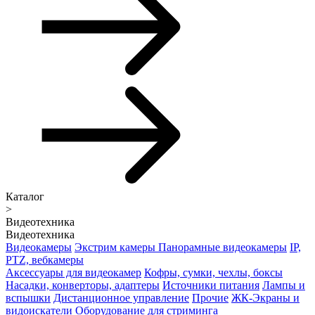
Каталог
>
Видеотехника
Видеотехника
Видеокамеры
Экстрим камеры
Панорамные видеокамеры
IP,
PTZ, вебкамеры
Аксессуары для видеокамер
Кофры, сумки, чехлы, боксы
Насадки, конверторы, адаптеры
Источники питания
Лампы и
вспышки
Дистанционное управление
Прочие
ЖК-Экраны и
видоискатели
Оборудование для стриминга