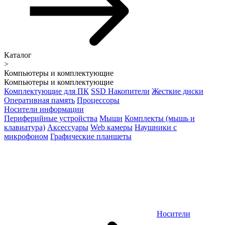
Каталог
>
Компьютеры и комплектующие
Компьютеры и комплектующие
Комплектующие для ПК
SSD Накопители
Жесткие диски
Оперативная память
Процессоры
Носители информации
Периферийные устройства
Мыши
Комплекты (мышь и
клавиатура)
Аксессуары
Web камеры
Наушники с
микрофоном
Графические планшеты
Носители