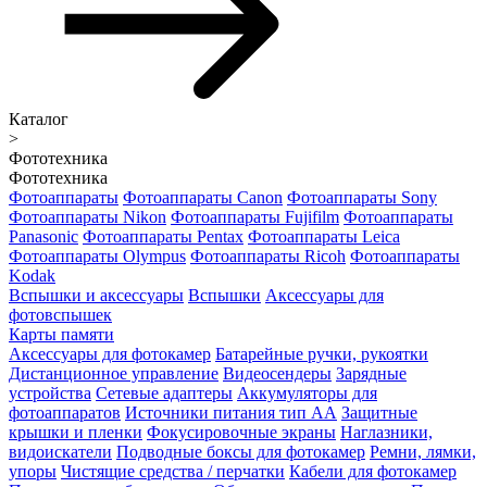
Каталог
>
Фототехника
Фототехника
Фотоаппараты
Фотоаппараты Canon
Фотоаппараты Sony
Фотоаппараты Nikon
Фотоаппараты Fujifilm
Фотоаппараты
Panasonic
Фотоаппараты Pentax
Фотоаппараты Leica
Фотоаппараты Olympus
Фотоаппараты Ricoh
Фотоаппараты
Kodak
Вспышки и аксессуары
Вспышки
Аксессуары для
фотовспышек
Карты памяти
Аксессуары для фотокамер
Батарейные ручки, рукоятки
Дистанционное управление
Видеосендеры
Зарядные
устройства
Сетевые адаптеры
Аккумуляторы для
фотоаппаратов
Источники питания тип АА
Защитные
крышки и пленки
Фокусировочные экраны
Наглазники,
видоискатели
Подводные боксы для фотокамер
Ремни, лямки,
упоры
Чистящие средства / перчатки
Кабели для фотокамер