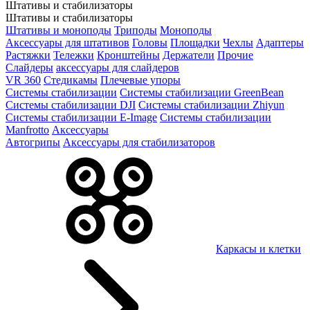
Штативы и стабилизаторы
Штативы и стабилизаторы
Штативы и моноподы
Триподы
Моноподы
Аксессуары для штативов
Головы
Площадки
Чехлы
Адаптеры
Растяжки
Тележки
Кронштейны
Держатели
Прочие
Слайдеры
аксессуары для слайдеров
VR 360
Стедикамы
Плечевые упоры
Системы стабилизации
Системы стабилизации GreenBean
Системы стабилизации DJI
Системы стабилизации Zhiyun
Системы стабилизации E-Image
Системы стабилизации
Manfrotto
Аксессуары
Автогрипы
Аксессуары для стабилизаторов
Каркасы и клетки