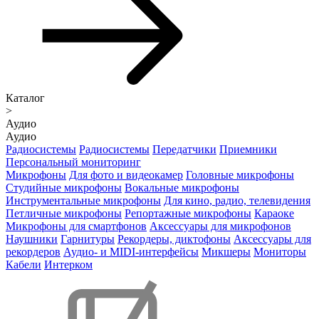
Каталог
>
Аудио
Аудио
Радиосистемы
Радиосистемы
Передатчики
Приемники
Персональный мониторинг
Микрофоны
Для фото и видеокамер
Головные микрофоны
Студийные микрофоны
Вокальные микрофоны
Инструментальные микрофоны
Для кино, радио, телевидения
Петличные микрофоны
Репортажные микрофоны
Караоке
Микрофоны для смартфонов
Аксессуары для микрофонов
Наушники
Гарнитуры
Рекордеры, диктофоны
Аксессуары для
рекордеров
Аудио- и MIDI-интерфейсы
Микшеры
Мониторы
Кабели
Интерком