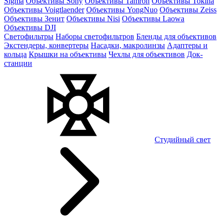
Sigma
Объективы Sony
Объективы Tamron
Объективы Tokina
Объективы Voigtlaender
Объективы YongNuo
Объективы Zeiss
Объективы Зенит
Объективы Nisi
Объективы Laowa
Объективы DJI
Светофильтры
Наборы светофильтров
Бленды для объективов
Экстендеры, конвертеры
Насадки, макролинзы
Адаптеры и
кольца
Крышки на объективы
Чехлы для объективов
Док-
станции
Студийный свет