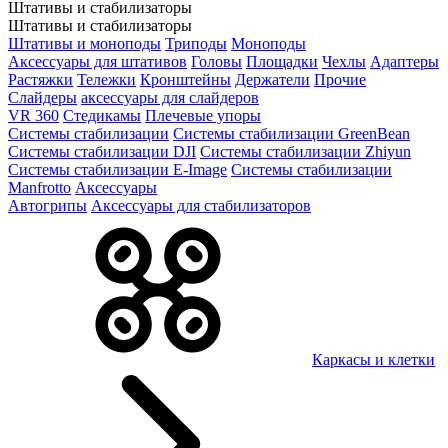
Штативы и стабилизаторы
Штативы и стабилизаторы
Штативы и моноподы
Триподы
Моноподы
Аксессуары для штативов
Головы
Площадки
Чехлы
Адаптеры
Растяжки
Тележки
Кронштейны
Держатели
Прочие
Слайдеры
аксессуары для слайдеров
VR 360
Стедикамы
Плечевые упоры
Системы стабилизации
Системы стабилизации GreenBean
Системы стабилизации DJI
Системы стабилизации Zhiyun
Системы стабилизации E-Image
Системы стабилизации
Manfrotto
Аксессуары
Автогрипы
Аксессуары для стабилизаторов
Каркасы и клетки