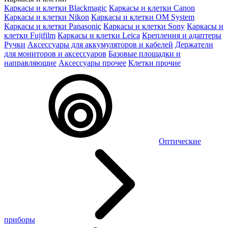
Каркасы и клетки Blackmagic
Каркасы и клетки Canon
Каркасы и клетки Nikon
Каркасы и клетки OM System
Каркасы и клетки Panasonic
Каркасы и клетки Sony
Каркасы и
клетки Fujifilm
Каркасы и клетки Leica
Крепления и адаптеры
Ручки
Аксессуары для аккумуляторов и кабелей
Держатели
для мониторов и аксессуаров
Базовые площадки и
направляющие
Аксессуары прочее
Клетки прочие
Оптические
приборы