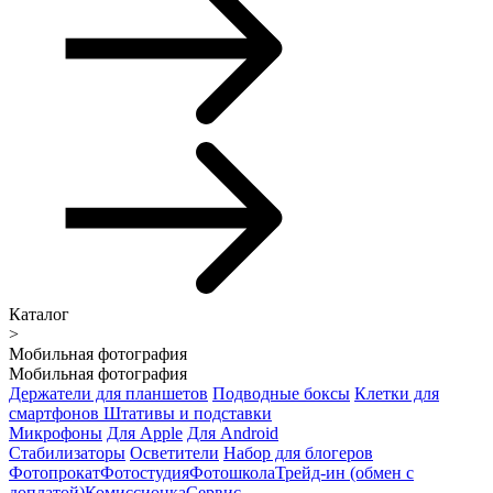
Каталог
>
Мобильная фотография
Мобильная фотография
Держатели для планшетов
Подводные боксы
Клетки для
смартфонов
Штативы и подставки
Микрофоны
Для Apple
Для Android
Стабилизаторы
Осветители
Набор для блогеров
Фотопрокат
Фотостудия
Фотошкола
Трейд-ин (обмен с
доплатой)
Комиссионка
Сервис