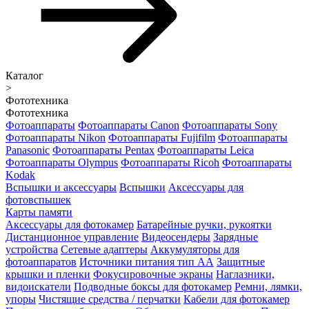
Каталог
>
Фототехника
Фототехника
Фотоаппараты
Фотоаппараты Canon
Фотоаппараты Sony
Фотоаппараты Nikon
Фотоаппараты Fujifilm
Фотоаппараты
Panasonic
Фотоаппараты Pentax
Фотоаппараты Leica
Фотоаппараты Olympus
Фотоаппараты Ricoh
Фотоаппараты
Kodak
Вспышки и аксессуары
Вспышки
Аксессуары для
фотовспышек
Карты памяти
Аксессуары для фотокамер
Батарейные ручки, рукоятки
Дистанционное управление
Видеосендеры
Зарядные
устройства
Сетевые адаптеры
Аккумуляторы для
фотоаппаратов
Источники питания тип АА
Защитные
крышки и пленки
Фокусировочные экраны
Наглазники,
видоискатели
Подводные боксы для фотокамер
Ремни, лямки,
упоры
Чистящие средства / перчатки
Кабели для фотокамер