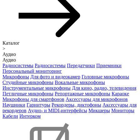
Каталог
>
Аудио
Аудио
Радиосистемы
Радиосистемы
Передатчики
Приемники
Персональный мониторинг
Микрофоны
Для фото и видеокамер
Головные микрофоны
Студийные микрофоны
Вокальные микрофоны
Инструментальные микрофоны
Для кино, радио, телевидения
Петличные микрофоны
Репортажные микрофоны
Караоке
Микрофоны для смартфонов
Аксессуары для микрофонов
Наушники
Гарнитуры
Рекордеры, диктофоны
Аксессуары для
рекордеров
Аудио- и MIDI-интерфейсы
Микшеры
Мониторы
Кабели
Интерком