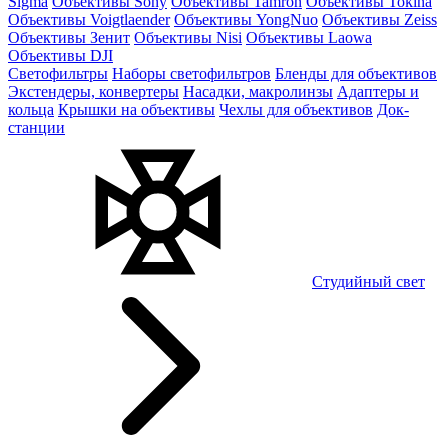
Sigma
Объективы Sony
Объективы Tamron
Объективы Tokina
Объективы Voigtlaender
Объективы YongNuo
Объективы Zeiss
Объективы Зенит
Объективы Nisi
Объективы Laowa
Объективы DJI
Светофильтры
Наборы светофильтров
Бленды для объективов
Экстендеры, конвертеры
Насадки, макролинзы
Адаптеры и
кольца
Крышки на объективы
Чехлы для объективов
Док-
станции
Студийный свет