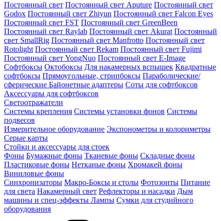
Постоянный свет
Постоянный свет Aputure
Постоянный свет
Godox
Постоянный свет Zhiyun
Постоянный свет Falcon Eyes
Постоянный свет FST
Постоянный свет GreenBeen
Постоянный свет Raylab
Постоянный свет Akurat
Постоянный
свет SmallRig
Постоянный свет Manfrotto
Постоянный свет
Rotolight
Постоянный свет Rekam
Постоянный свет Fujimi
Постоянный свет YongNuo
Постоянный свет E-Image
Софтбоксы
Октобоксы
Для накамерных вспышек
Квадратные
софтбоксы
Прямоугольные, стрипбоксы
Параболические/
сферические
Байонетныe адаптеры
Соты для софтбоксов
Аксессуары для софтбоксов
Светоотражатели
Системы крепления
Системы установки фонов
Системы
подвесов
Измерительное оборудование
Экспонометры и колориметры
Серые карты
Стойки и аксессуары для стоек
Фоны
Бумажные фоны
Тканевые фоны
Складные фоны
Пластиковые фоны
Нетканые фоны
Хромакей фоны
Виниловые фоны
Синхронизаторы
Макро-Боксы и столы
Фотозонты
Питание
для света
Накамерный свет
Рефлекторы и насадки
Дым
машины и спец-эффекты
Лампы
Сумки для студийного
оборудования