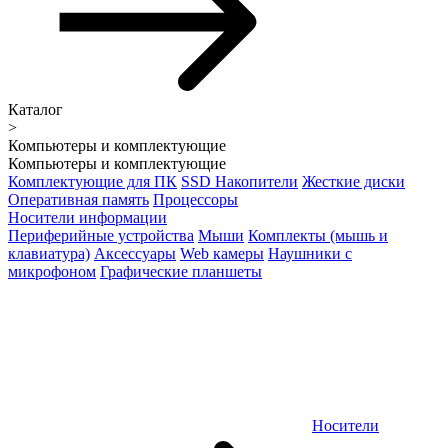
Каталог
>
Компьютеры и комплектующие
Компьютеры и комплектующие
Комплектующие для ПК
SSD Накопители
Жесткие диски
Оперативная память
Процессоры
Носители информации
Периферийные устройства
Мыши
Комплекты (мышь и
клавиатура)
Аксессуары
Web камеры
Наушники с
микрофоном
Графические планшеты
Носители