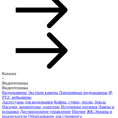
Каталог
>
Видеотехника
Видеотехника
Видеокамеры
Экстрим камеры
Панорамные видеокамеры
IP,
PTZ, вебкамеры
Аксессуары для видеокамер
Кофры, сумки, чехлы, боксы
Насадки, конверторы, адаптеры
Источники питания
Лампы и
вспышки
Дистанционное управление
Прочие
ЖК-Экраны и
видоискатели
Оборудование для стриминга