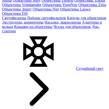
Sigma
Объективы Sony
Объективы Tamron
Объективы Tokina
Объективы Voigtlaender
Объективы YongNuo
Объективы Zeiss
Объективы Зенит
Объективы Nisi
Объективы Laowa
Объективы DJI
Светофильтры
Наборы светофильтров
Бленды для объективов
Экстендеры, конвертеры
Насадки, макролинзы
Адаптеры и
кольца
Крышки на объективы
Чехлы для объективов
Док-
станции
Студийный свет