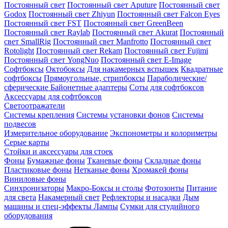
Постоянный свет
Постоянный свет Aputure
Постоянный свет
Godox
Постоянный свет Zhiyun
Постоянный свет Falcon Eyes
Постоянный свет FST
Постоянный свет GreenBeen
Постоянный свет Raylab
Постоянный свет Akurat
Постоянный
свет SmallRig
Постоянный свет Manfrotto
Постоянный свет
Rotolight
Постоянный свет Rekam
Постоянный свет Fujimi
Постоянный свет YongNuo
Постоянный свет E-Image
Софтбоксы
Октобоксы
Для накамерных вспышек
Квадратные
софтбоксы
Прямоугольные, стрипбоксы
Параболические/
сферические
Байонетныe адаптеры
Соты для софтбоксов
Аксессуары для софтбоксов
Светоотражатели
Системы крепления
Системы установки фонов
Системы
подвесов
Измерительное оборудование
Экспонометры и колориметры
Серые карты
Стойки и аксессуары для стоек
Фоны
Бумажные фоны
Тканевые фоны
Складные фоны
Пластиковые фоны
Нетканые фоны
Хромакей фоны
Виниловые фоны
Синхронизаторы
Макро-Боксы и столы
Фотозонты
Питание
для света
Накамерный свет
Рефлекторы и насадки
Дым
машины и спец-эффекты
Лампы
Сумки для студийного
оборудования