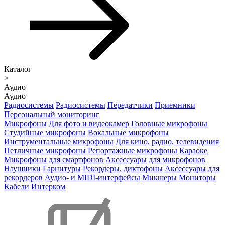
Каталог
>
Аудио
Аудио
Радиосистемы
Радиосистемы
Передатчики
Приемники
Персональный мониторинг
Микрофоны
Для фото и видеокамер
Головные микрофоны
Студийные микрофоны
Вокальные микрофоны
Инструментальные микрофоны
Для кино, радио, телевидения
Петличные микрофоны
Репортажные микрофоны
Караоке
Микрофоны для смартфонов
Аксессуары для микрофонов
Наушники
Гарнитуры
Рекордеры, диктофоны
Аксессуары для
рекордеров
Аудио- и MIDI-интерфейсы
Микшеры
Мониторы
Кабели
Интерком