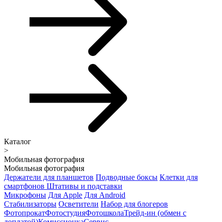
Каталог
>
Мобильная фотография
Мобильная фотография
Держатели для планшетов
Подводные боксы
Клетки для
смартфонов
Штативы и подставки
Микрофоны
Для Apple
Для Android
Стабилизаторы
Осветители
Набор для блогеров
Фотопрокат
Фотостудия
Фотошкола
Трейд-ин (обмен с
доплатой)
Комиссионка
Сервис