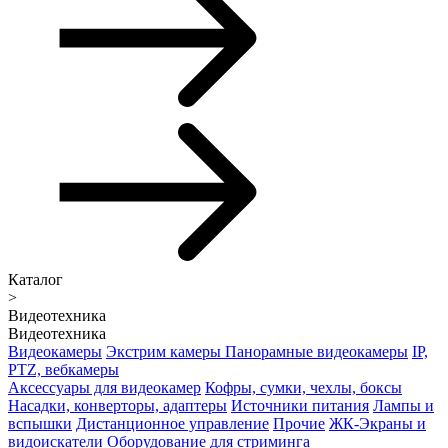
Каталог
>
Видеотехника
Видеотехника
Видеокамеры
Экстрим камеры
Панорамные видеокамеры
IP,
PTZ, вебкамеры
Аксессуары для видеокамер
Кофры, сумки, чехлы, боксы
Насадки, конверторы, адаптеры
Источники питания
Лампы и
вспышки
Дистанционное управление
Прочие
ЖК-Экраны и
видоискатели
Оборудование для стриминга