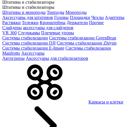
Штативы и стабилизаторы
Штативы и стабилизаторы
Штативы и моноподы
Триподы
Моноподы
Аксессуары для штативов
Головы
Площадки
Чехлы
Адаптеры
Растяжки
Тележки
Кронштейны
Держатели
Прочие
Слайдеры
аксессуары для слайдеров
VR 360
Стедикамы
Плечевые упоры
Системы стабилизации
Системы стабилизации GreenBean
Системы стабилизации DJI
Системы стабилизации Zhiyun
Системы стабилизации E-Image
Системы стабилизации
Manfrotto
Аксессуары
Автогрипы
Аксессуары для стабилизаторов
Каркасы и клетки