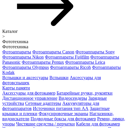
Каталог
>
Фототехника
Фототехника
Фотоаппараты
Фотоаппараты Canon
Фотоаппараты Sony
Фотоаппараты Nikon
Фотоаппараты Fujifilm
Фотоаппараты
Panasonic
Фотоаппараты Pentax
Фотоаппараты Leica
Фотоаппараты Olympus
Фотоаппараты Ricoh
Фотоаппараты
Kodak
Вспышки и аксессуары
Вспышки
Аксессуары для
фотовспышек
Карты памяти
Аксессуары для фотокамер
Батарейные ручки, рукоятки
Дистанционное управление
Видеосендеры
Зарядные
устройства
Сетевые адаптеры
Аккумуляторы для
фотоаппаратов
Источники питания тип АА
Защитные
крышки и пленки
Фокусировочные экраны
Наглазники,
видоискатели
Подводные боксы для фотокамер
Ремни, лямки,
упоры
Чистящие средства / перчатки
Кабели для фотокамер