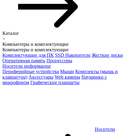
Каталог
>
Компьютеры и комплектующие
Компьютеры и комплектующие
Комплектующие для ПК
SSD Накопители
Жесткие диски
Оперативная память
Процессоры
Носители информации
Периферийные устройства
Мыши
Комплекты (мышь и
клавиатура)
Аксессуары
Web камеры
Наушники с
микрофоном
Графические планшеты
Носители