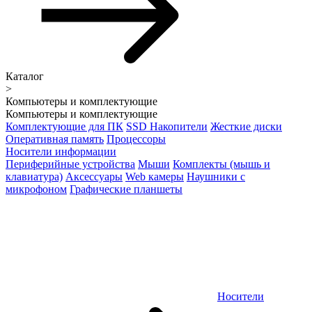
Каталог
>
Компьютеры и комплектующие
Компьютеры и комплектующие
Комплектующие для ПК
SSD Накопители
Жесткие диски
Оперативная память
Процессоры
Носители информации
Периферийные устройства
Мыши
Комплекты (мышь и
клавиатура)
Аксессуары
Web камеры
Наушники с
микрофоном
Графические планшеты
Носители