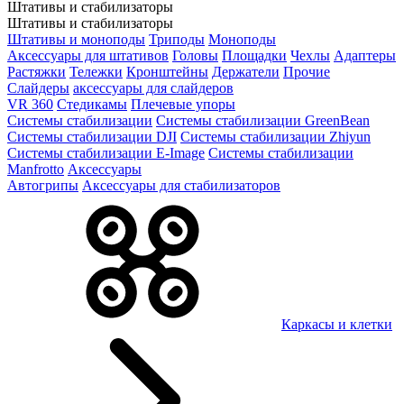
Штативы и стабилизаторы
Штативы и стабилизаторы
Штативы и моноподы
Триподы
Моноподы
Аксессуары для штативов
Головы
Площадки
Чехлы
Адаптеры
Растяжки
Тележки
Кронштейны
Держатели
Прочие
Слайдеры
аксессуары для слайдеров
VR 360
Стедикамы
Плечевые упоры
Системы стабилизации
Системы стабилизации GreenBean
Системы стабилизации DJI
Системы стабилизации Zhiyun
Системы стабилизации E-Image
Системы стабилизации
Manfrotto
Аксессуары
Автогрипы
Аксессуары для стабилизаторов
Каркасы и клетки