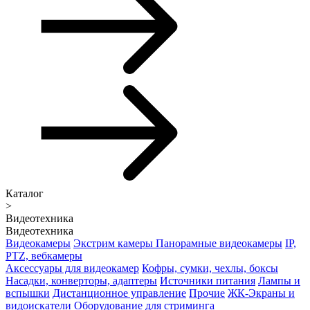
Каталог
>
Видеотехника
Видеотехника
Видеокамеры
Экстрим камеры
Панорамные видеокамеры
IP,
PTZ, вебкамеры
Аксессуары для видеокамер
Кофры, сумки, чехлы, боксы
Насадки, конверторы, адаптеры
Источники питания
Лампы и
вспышки
Дистанционное управление
Прочие
ЖК-Экраны и
видоискатели
Оборудование для стриминга