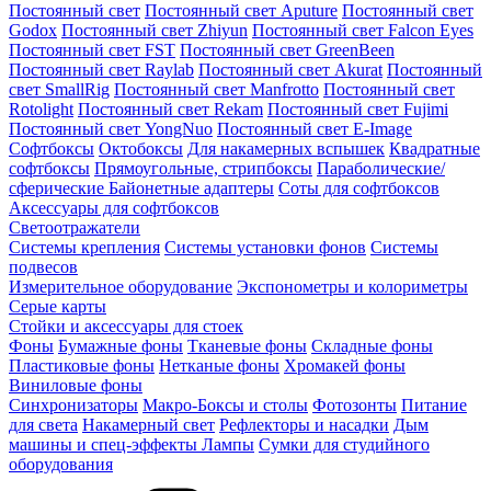
Постоянный свет
Постоянный свет Aputure
Постоянный свет
Godox
Постоянный свет Zhiyun
Постоянный свет Falcon Eyes
Постоянный свет FST
Постоянный свет GreenBeen
Постоянный свет Raylab
Постоянный свет Akurat
Постоянный
свет SmallRig
Постоянный свет Manfrotto
Постоянный свет
Rotolight
Постоянный свет Rekam
Постоянный свет Fujimi
Постоянный свет YongNuo
Постоянный свет E-Image
Софтбоксы
Октобоксы
Для накамерных вспышек
Квадратные
софтбоксы
Прямоугольные, стрипбоксы
Параболические/
сферические
Байонетныe адаптеры
Соты для софтбоксов
Аксессуары для софтбоксов
Светоотражатели
Системы крепления
Системы установки фонов
Системы
подвесов
Измерительное оборудование
Экспонометры и колориметры
Серые карты
Стойки и аксессуары для стоек
Фоны
Бумажные фоны
Тканевые фоны
Складные фоны
Пластиковые фоны
Нетканые фоны
Хромакей фоны
Виниловые фоны
Синхронизаторы
Макро-Боксы и столы
Фотозонты
Питание
для света
Накамерный свет
Рефлекторы и насадки
Дым
машины и спец-эффекты
Лампы
Сумки для студийного
оборудования