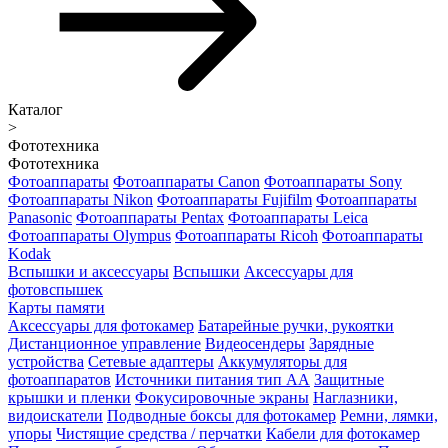
Каталог
>
Фототехника
Фототехника
Фотоаппараты
Фотоаппараты Canon
Фотоаппараты Sony
Фотоаппараты Nikon
Фотоаппараты Fujifilm
Фотоаппараты
Panasonic
Фотоаппараты Pentax
Фотоаппараты Leica
Фотоаппараты Olympus
Фотоаппараты Ricoh
Фотоаппараты
Kodak
Вспышки и аксессуары
Вспышки
Аксессуары для
фотовспышек
Карты памяти
Аксессуары для фотокамер
Батарейные ручки, рукоятки
Дистанционное управление
Видеосендеры
Зарядные
устройства
Сетевые адаптеры
Аккумуляторы для
фотоаппаратов
Источники питания тип АА
Защитные
крышки и пленки
Фокусировочные экраны
Наглазники,
видоискатели
Подводные боксы для фотокамер
Ремни, лямки,
упоры
Чистящие средства / перчатки
Кабели для фотокамер