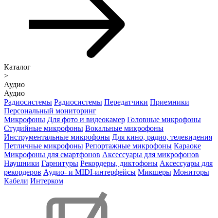
Каталог
>
Аудио
Аудио
Радиосистемы
Радиосистемы
Передатчики
Приемники
Персональный мониторинг
Микрофоны
Для фото и видеокамер
Головные микрофоны
Студийные микрофоны
Вокальные микрофоны
Инструментальные микрофоны
Для кино, радио, телевидения
Петличные микрофоны
Репортажные микрофоны
Караоке
Микрофоны для смартфонов
Аксессуары для микрофонов
Наушники
Гарнитуры
Рекордеры, диктофоны
Аксессуары для
рекордеров
Аудио- и MIDI-интерфейсы
Микшеры
Мониторы
Кабели
Интерком