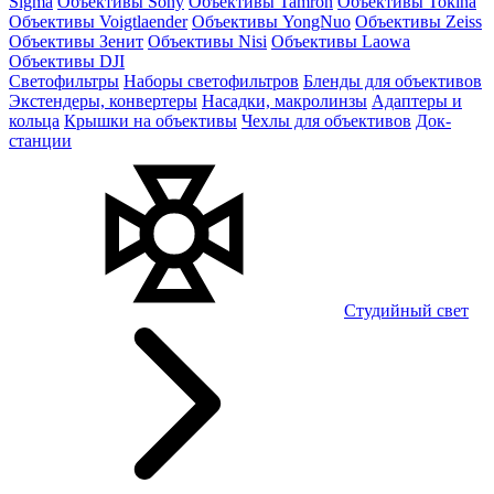
Sigma
Объективы Sony
Объективы Tamron
Объективы Tokina
Объективы Voigtlaender
Объективы YongNuo
Объективы Zeiss
Объективы Зенит
Объективы Nisi
Объективы Laowa
Объективы DJI
Светофильтры
Наборы светофильтров
Бленды для объективов
Экстендеры, конвертеры
Насадки, макролинзы
Адаптеры и
кольца
Крышки на объективы
Чехлы для объективов
Док-
станции
Студийный свет