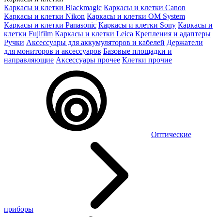
Каркасы и клетки Blackmagic
Каркасы и клетки Canon
Каркасы и клетки Nikon
Каркасы и клетки OM System
Каркасы и клетки Panasonic
Каркасы и клетки Sony
Каркасы и
клетки Fujifilm
Каркасы и клетки Leica
Крепления и адаптеры
Ручки
Аксессуары для аккумуляторов и кабелей
Держатели
для мониторов и аксессуаров
Базовые площадки и
направляющие
Аксессуары прочее
Клетки прочие
Оптические
приборы