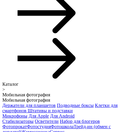
Каталог
>
Мобильная фотография
Мобильная фотография
Держатели для планшетов
Подводные боксы
Клетки для
смартфонов
Штативы и подставки
Микрофоны
Для Apple
Для Android
Стабилизаторы
Осветители
Набор для блогеров
Фотопрокат
Фотостудия
Фотошкола
Трейд-ин (обмен с
доплатой)
Комиссионка
Сервис