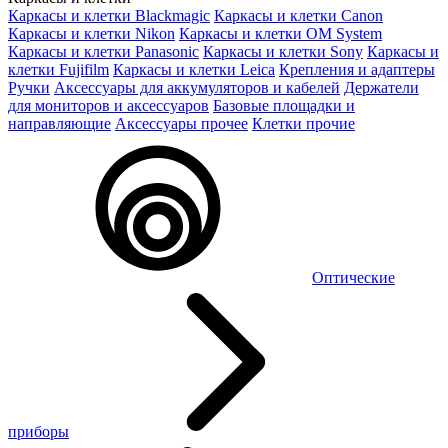
Каркасы и клетки Blackmagic
Каркасы и клетки Canon
Каркасы и клетки Nikon
Каркасы и клетки OM System
Каркасы и клетки Panasonic
Каркасы и клетки Sony
Каркасы и
клетки Fujifilm
Каркасы и клетки Leica
Крепления и адаптеры
Ручки
Аксессуары для аккумуляторов и кабелей
Держатели
для мониторов и аксессуаров
Базовые площадки и
направляющие
Аксессуары прочее
Клетки прочие
Оптические
приборы