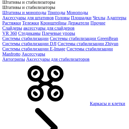
Штативы и стабилизаторы
Штативы и стабилизаторы
Штативы и моноподы
Триподы
Моноподы
Аксессуары для штативов
Головы
Площадки
Чехлы
Адаптеры
Растяжки
Тележки
Кронштейны
Держатели
Прочие
Слайдеры
аксессуары для слайдеров
VR 360
Стедикамы
Плечевые упоры
Системы стабилизации
Системы стабилизации GreenBean
Системы стабилизации DJI
Системы стабилизации Zhiyun
Системы стабилизации E-Image
Системы стабилизации
Manfrotto
Аксессуары
Автогрипы
Аксессуары для стабилизаторов
Каркасы и клетки