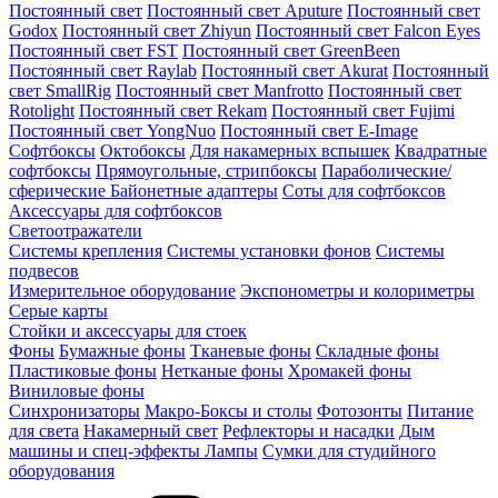
Постоянный свет
Постоянный свет Aputure
Постоянный свет
Godox
Постоянный свет Zhiyun
Постоянный свет Falcon Eyes
Постоянный свет FST
Постоянный свет GreenBeen
Постоянный свет Raylab
Постоянный свет Akurat
Постоянный
свет SmallRig
Постоянный свет Manfrotto
Постоянный свет
Rotolight
Постоянный свет Rekam
Постоянный свет Fujimi
Постоянный свет YongNuo
Постоянный свет E-Image
Софтбоксы
Октобоксы
Для накамерных вспышек
Квадратные
софтбоксы
Прямоугольные, стрипбоксы
Параболические/
сферические
Байонетныe адаптеры
Соты для софтбоксов
Аксессуары для софтбоксов
Светоотражатели
Системы крепления
Системы установки фонов
Системы
подвесов
Измерительное оборудование
Экспонометры и колориметры
Серые карты
Стойки и аксессуары для стоек
Фоны
Бумажные фоны
Тканевые фоны
Складные фоны
Пластиковые фоны
Нетканые фоны
Хромакей фоны
Виниловые фоны
Синхронизаторы
Макро-Боксы и столы
Фотозонты
Питание
для света
Накамерный свет
Рефлекторы и насадки
Дым
машины и спец-эффекты
Лампы
Сумки для студийного
оборудования