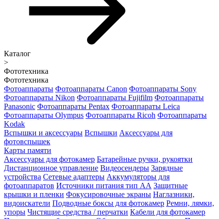
Каталог
>
Фототехника
Фототехника
Фотоаппараты
Фотоаппараты Canon
Фотоаппараты Sony
Фотоаппараты Nikon
Фотоаппараты Fujifilm
Фотоаппараты
Panasonic
Фотоаппараты Pentax
Фотоаппараты Leica
Фотоаппараты Olympus
Фотоаппараты Ricoh
Фотоаппараты
Kodak
Вспышки и аксессуары
Вспышки
Аксессуары для
фотовспышек
Карты памяти
Аксессуары для фотокамер
Батарейные ручки, рукоятки
Дистанционное управление
Видеосендеры
Зарядные
устройства
Сетевые адаптеры
Аккумуляторы для
фотоаппаратов
Источники питания тип АА
Защитные
крышки и пленки
Фокусировочные экраны
Наглазники,
видоискатели
Подводные боксы для фотокамер
Ремни, лямки,
упоры
Чистящие средства / перчатки
Кабели для фотокамер