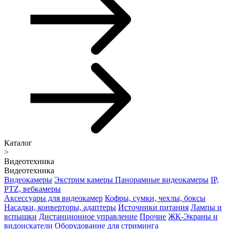
Каталог
>
Видеотехника
Видеотехника
Видеокамеры
Экстрим камеры
Панорамные видеокамеры
IP,
PTZ, вебкамеры
Аксессуары для видеокамер
Кофры, сумки, чехлы, боксы
Насадки, конверторы, адаптеры
Источники питания
Лампы и
вспышки
Дистанционное управление
Прочие
ЖК-Экраны и
видоискатели
Оборудование для стриминга