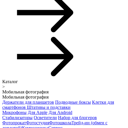
Каталог
>
Мобильная фотография
Мобильная фотография
Держатели для планшетов
Подводные боксы
Клетки для
смартфонов
Штативы и подставки
Микрофоны
Для Apple
Для Android
Стабилизаторы
Осветители
Набор для блогеров
Фотопрокат
Фотостудия
Фотошкола
Трейд-ин (обмен с
доплатой)
Комиссионка
Сервис