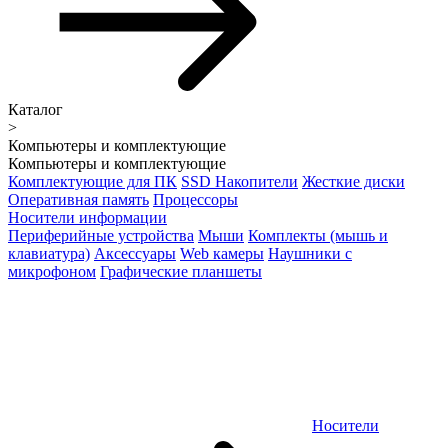
Каталог
>
Компьютеры и комплектующие
Компьютеры и комплектующие
Комплектующие для ПК
SSD Накопители
Жесткие диски
Оперативная память
Процессоры
Носители информации
Периферийные устройства
Мыши
Комплекты (мышь и
клавиатура)
Аксессуары
Web камеры
Наушники с
микрофоном
Графические планшеты
Носители