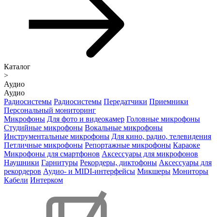
Каталог
>
Аудио
Аудио
Радиосистемы
Радиосистемы
Передатчики
Приемники
Персональный мониторинг
Микрофоны
Для фото и видеокамер
Головные микрофоны
Студийные микрофоны
Вокальные микрофоны
Инструментальные микрофоны
Для кино, радио, телевидения
Петличные микрофоны
Репортажные микрофоны
Караоке
Микрофоны для смартфонов
Аксессуары для микрофонов
Наушники
Гарнитуры
Рекордеры, диктофоны
Аксессуары для
рекордеров
Аудио- и MIDI-интерфейсы
Микшеры
Мониторы
Кабели
Интерком