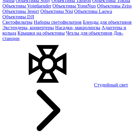
Sigma
Объективы Sony
Объективы Tamron
Объективы Tokina
Объективы Voigtlaender
Объективы YongNuo
Объективы Zeiss
Объективы Зенит
Объективы Nisi
Объективы Laowa
Объективы DJI
Светофильтры
Наборы светофильтров
Бленды для объективов
Экстендеры, конвертеры
Насадки, макролинзы
Адаптеры и
кольца
Крышки на объективы
Чехлы для объективов
Док-
станции
Студийный свет