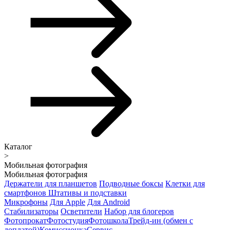
Каталог
>
Мобильная фотография
Мобильная фотография
Держатели для планшетов
Подводные боксы
Клетки для
смартфонов
Штативы и подставки
Микрофоны
Для Apple
Для Android
Стабилизаторы
Осветители
Набор для блогеров
Фотопрокат
Фотостудия
Фотошкола
Трейд-ин (обмен с
доплатой)
Комиссионка
Сервис