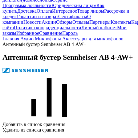
Программа лояльности
Юридическим лицам
Как
купить
Доставка
Оплата
Интересное
Товар лицом
Рассрочка и
кредит
Гарантии и возврат
Сертификаты
О
компании
Новости
Акции
Обзоры
Отзывы
Партнеры
Контакты
Ка
сайта
Политика конфиденциальности
Личный кабинет
Мои
заказы
Избранное
Сравнение
Пароль
Главная
Аудио
Микрофоны
Аксессуары для микрофонов
Антенный бустер Sennheiser AB 4-AW+
Антенный бустер Sennheiser AB 4-AW+
Добавить в список сравнения
Удалить из списка сравнения