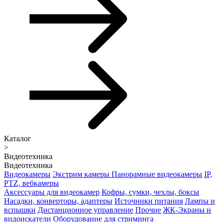
Каталог
>
Видеотехника
Видеотехника
Видеокамеры
Экстрим камеры
Панорамные видеокамеры
IP,
PTZ, вебкамеры
Аксессуары для видеокамер
Кофры, сумки, чехлы, боксы
Насадки, конверторы, адаптеры
Источники питания
Лампы и
вспышки
Дистанционное управление
Прочие
ЖК-Экраны и
видоискатели
Оборудование для стриминга