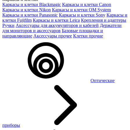
Каркасы и клетки Blackmagic
Каркасы и клетки Canon
Каркасы и клетки Nikon
Каркасы и клетки OM System
Каркасы и клетки Panasonic
Каркасы и клетки Sony
Каркасы и
клетки Fujifilm
Каркасы и клетки Leica
Крепления и адаптеры
Ручки
Аксессуары для аккумуляторов и кабелей
Держатели
для мониторов и аксессуаров
Базовые площадки и
направляющие
Аксессуары прочее
Клетки прочие
Оптические
приборы