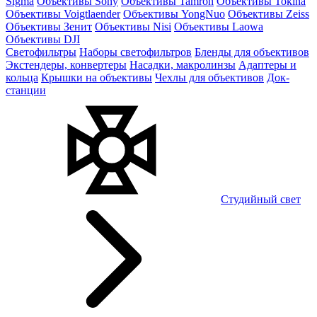
Sigma
Объективы Sony
Объективы Tamron
Объективы Tokina
Объективы Voigtlaender
Объективы YongNuo
Объективы Zeiss
Объективы Зенит
Объективы Nisi
Объективы Laowa
Объективы DJI
Светофильтры
Наборы светофильтров
Бленды для объективов
Экстендеры, конвертеры
Насадки, макролинзы
Адаптеры и
кольца
Крышки на объективы
Чехлы для объективов
Док-
станции
Студийный свет