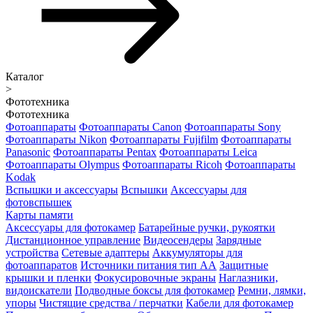
Каталог
>
Фототехника
Фототехника
Фотоаппараты
Фотоаппараты Canon
Фотоаппараты Sony
Фотоаппараты Nikon
Фотоаппараты Fujifilm
Фотоаппараты
Panasonic
Фотоаппараты Pentax
Фотоаппараты Leica
Фотоаппараты Olympus
Фотоаппараты Ricoh
Фотоаппараты
Kodak
Вспышки и аксессуары
Вспышки
Аксессуары для
фотовспышек
Карты памяти
Аксессуары для фотокамер
Батарейные ручки, рукоятки
Дистанционное управление
Видеосендеры
Зарядные
устройства
Сетевые адаптеры
Аккумуляторы для
фотоаппаратов
Источники питания тип АА
Защитные
крышки и пленки
Фокусировочные экраны
Наглазники,
видоискатели
Подводные боксы для фотокамер
Ремни, лямки,
упоры
Чистящие средства / перчатки
Кабели для фотокамер