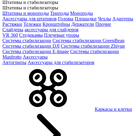
Штативы и стабилизаторы
Штативы и стабилизаторы
Штативы и моноподы
Триподы
Моноподы
Аксессуары для штативов
Головы
Площадки
Чехлы
Адаптеры
Растяжки
Тележки
Кронштейны
Держатели
Прочие
Слайдеры
аксессуары для слайдеров
VR 360
Стедикамы
Плечевые упоры
Системы стабилизации
Системы стабилизации GreenBean
Системы стабилизации DJI
Системы стабилизации Zhiyun
Системы стабилизации E-Image
Системы стабилизации
Manfrotto
Аксессуары
Автогрипы
Аксессуары для стабилизаторов
Каркасы и клетки