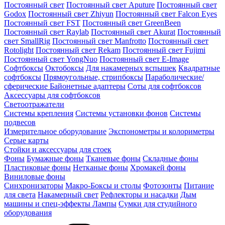
Постоянный свет
Постоянный свет Aputure
Постоянный свет
Godox
Постоянный свет Zhiyun
Постоянный свет Falcon Eyes
Постоянный свет FST
Постоянный свет GreenBeen
Постоянный свет Raylab
Постоянный свет Akurat
Постоянный
свет SmallRig
Постоянный свет Manfrotto
Постоянный свет
Rotolight
Постоянный свет Rekam
Постоянный свет Fujimi
Постоянный свет YongNuo
Постоянный свет E-Image
Софтбоксы
Октобоксы
Для накамерных вспышек
Квадратные
софтбоксы
Прямоугольные, стрипбоксы
Параболические/
сферические
Байонетныe адаптеры
Соты для софтбоксов
Аксессуары для софтбоксов
Светоотражатели
Системы крепления
Системы установки фонов
Системы
подвесов
Измерительное оборудование
Экспонометры и колориметры
Серые карты
Стойки и аксессуары для стоек
Фоны
Бумажные фоны
Тканевые фоны
Складные фоны
Пластиковые фоны
Нетканые фоны
Хромакей фоны
Виниловые фоны
Синхронизаторы
Макро-Боксы и столы
Фотозонты
Питание
для света
Накамерный свет
Рефлекторы и насадки
Дым
машины и спец-эффекты
Лампы
Сумки для студийного
оборудования