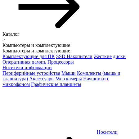
Каталог
>
Компьютеры и комплектующие
Компьютеры и комплектующие
Комплектующие для ПК
SSD Накопители
Жесткие диски
Оперативная память
Процессоры
Носители информации
Периферийные устройства
Мыши
Комплекты (мышь и
клавиатура)
Аксессуары
Web камеры
Наушники с
микрофоном
Графические планшеты
Носители