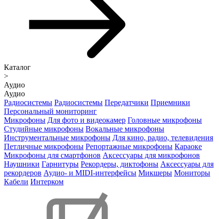
Каталог
>
Аудио
Аудио
Радиосистемы
Радиосистемы
Передатчики
Приемники
Персональный мониторинг
Микрофоны
Для фото и видеокамер
Головные микрофоны
Студийные микрофоны
Вокальные микрофоны
Инструментальные микрофоны
Для кино, радио, телевидения
Петличные микрофоны
Репортажные микрофоны
Караоке
Микрофоны для смартфонов
Аксессуары для микрофонов
Наушники
Гарнитуры
Рекордеры, диктофоны
Аксессуары для
рекордеров
Аудио- и MIDI-интерфейсы
Микшеры
Мониторы
Кабели
Интерком