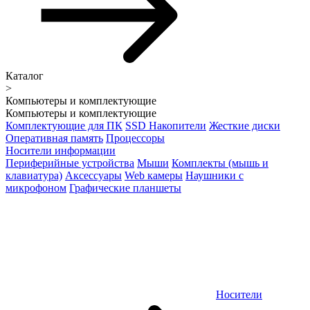
Каталог
>
Компьютеры и комплектующие
Компьютеры и комплектующие
Комплектующие для ПК
SSD Накопители
Жесткие диски
Оперативная память
Процессоры
Носители информации
Периферийные устройства
Мыши
Комплекты (мышь и
клавиатура)
Аксессуары
Web камеры
Наушники с
микрофоном
Графические планшеты
Носители