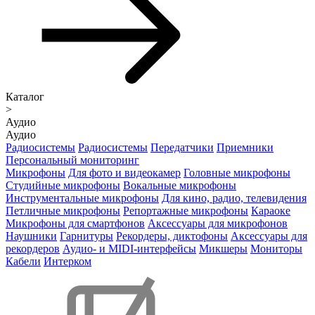
Каталог
>
Аудио
Аудио
Радиосистемы
Радиосистемы
Передатчики
Приемники
Персональный мониторинг
Микрофоны
Для фото и видеокамер
Головные микрофоны
Студийные микрофоны
Вокальные микрофоны
Инструментальные микрофоны
Для кино, радио, телевидения
Петличные микрофоны
Репортажные микрофоны
Караоке
Микрофоны для смартфонов
Аксессуары для микрофонов
Наушники
Гарнитуры
Рекордеры, диктофоны
Аксессуары для
рекордеров
Аудио- и MIDI-интерфейсы
Микшеры
Мониторы
Кабели
Интерком