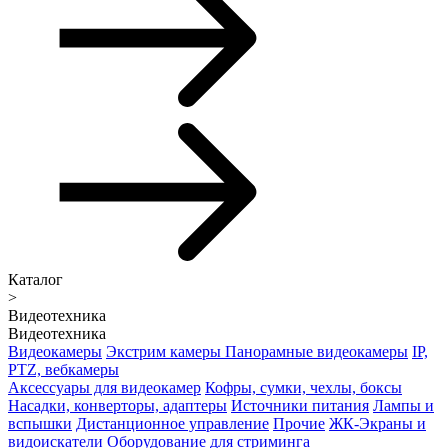
Каталог
>
Видеотехника
Видеотехника
Видеокамеры
Экстрим камеры
Панорамные видеокамеры
IP,
PTZ, вебкамеры
Аксессуары для видеокамер
Кофры, сумки, чехлы, боксы
Насадки, конверторы, адаптеры
Источники питания
Лампы и
вспышки
Дистанционное управление
Прочие
ЖК-Экраны и
видоискатели
Оборудование для стриминга