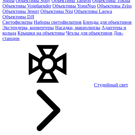
Sigma
Объективы Sony
Объективы Tamron
Объективы Tokina
Объективы Voigtlaender
Объективы YongNuo
Объективы Zeiss
Объективы Зенит
Объективы Nisi
Объективы Laowa
Объективы DJI
Светофильтры
Наборы светофильтров
Бленды для объективов
Экстендеры, конвертеры
Насадки, макролинзы
Адаптеры и
кольца
Крышки на объективы
Чехлы для объективов
Док-
станции
Студийный свет