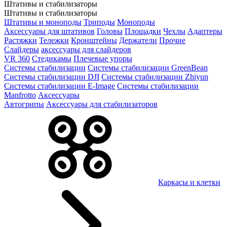
Штативы и стабилизаторы
Штативы и стабилизаторы
Штативы и моноподы
Триподы
Моноподы
Аксессуары для штативов
Головы
Площадки
Чехлы
Адаптеры
Растяжки
Тележки
Кронштейны
Держатели
Прочие
Слайдеры
аксессуары для слайдеров
VR 360
Стедикамы
Плечевые упоры
Системы стабилизации
Системы стабилизации GreenBean
Системы стабилизации DJI
Системы стабилизации Zhiyun
Системы стабилизации E-Image
Системы стабилизации
Manfrotto
Аксессуары
Автогрипы
Аксессуары для стабилизаторов
Каркасы и клетки