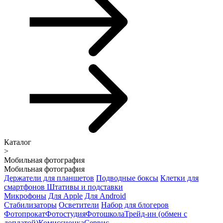
Каталог
>
Мобильная фотография
Мобильная фотография
Держатели для планшетов
Подводные боксы
Клетки для
смартфонов
Штативы и подставки
Микрофоны
Для Apple
Для Android
Стабилизаторы
Осветители
Набор для блогеров
Фотопрокат
Фотостудия
Фотошкола
Трейд-ин (обмен с
доплатой)
Комиссионка
Сервис