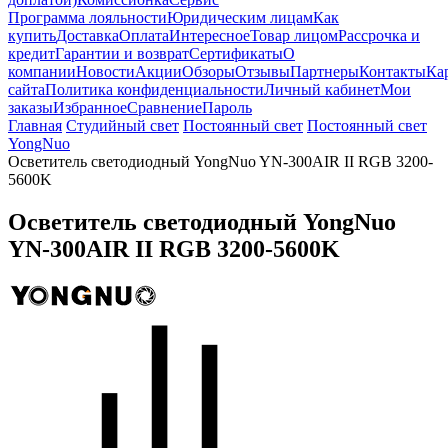
Программа лояльности
Юридическим лицам
Как
купить
Доставка
Оплата
Интересное
Товар лицом
Рассрочка и
кредит
Гарантии и возврат
Сертификаты
О
компании
Новости
Акции
Обзоры
Отзывы
Партнеры
Контакты
Ка
сайта
Политика конфиденциальности
Личный кабинет
Мои
заказы
Избранное
Сравнение
Пароль
Главная
Студийный свет
Постоянный свет
Постоянный свет
YongNuo
Осветитель светодиодный YongNuo YN-300AIR II RGB 3200-
5600K
Осветитель светодиодный YongNuo
YN-300AIR II RGB 3200-5600K