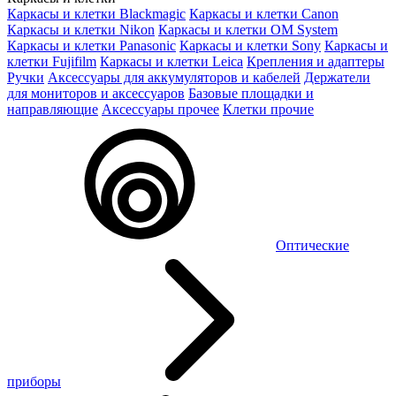
Каркасы и клетки Blackmagic
Каркасы и клетки Canon
Каркасы и клетки Nikon
Каркасы и клетки OM System
Каркасы и клетки Panasonic
Каркасы и клетки Sony
Каркасы и
клетки Fujifilm
Каркасы и клетки Leica
Крепления и адаптеры
Ручки
Аксессуары для аккумуляторов и кабелей
Держатели
для мониторов и аксессуаров
Базовые площадки и
направляющие
Аксессуары прочее
Клетки прочие
Оптические
приборы