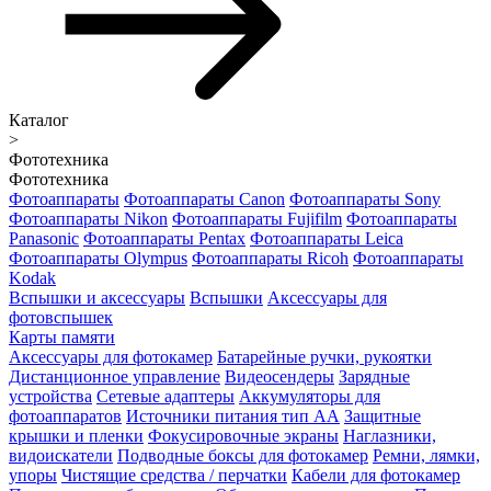
Каталог
>
Фототехника
Фототехника
Фотоаппараты
Фотоаппараты Canon
Фотоаппараты Sony
Фотоаппараты Nikon
Фотоаппараты Fujifilm
Фотоаппараты
Panasonic
Фотоаппараты Pentax
Фотоаппараты Leica
Фотоаппараты Olympus
Фотоаппараты Ricoh
Фотоаппараты
Kodak
Вспышки и аксессуары
Вспышки
Аксессуары для
фотовспышек
Карты памяти
Аксессуары для фотокамер
Батарейные ручки, рукоятки
Дистанционное управление
Видеосендеры
Зарядные
устройства
Сетевые адаптеры
Аккумуляторы для
фотоаппаратов
Источники питания тип АА
Защитные
крышки и пленки
Фокусировочные экраны
Наглазники,
видоискатели
Подводные боксы для фотокамер
Ремни, лямки,
упоры
Чистящие средства / перчатки
Кабели для фотокамер