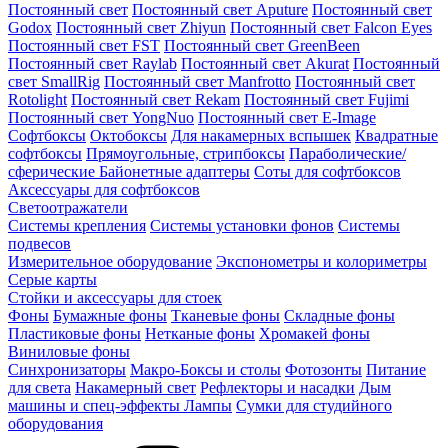
Постоянный свет
Постоянный свет Aputure
Постоянный свет
Godox
Постоянный свет Zhiyun
Постоянный свет Falcon Eyes
Постоянный свет FST
Постоянный свет GreenBeen
Постоянный свет Raylab
Постоянный свет Akurat
Постоянный
свет SmallRig
Постоянный свет Manfrotto
Постоянный свет
Rotolight
Постоянный свет Rekam
Постоянный свет Fujimi
Постоянный свет YongNuo
Постоянный свет E-Image
Софтбоксы
Октобоксы
Для накамерных вспышек
Квадратные
софтбоксы
Прямоугольные, стрипбоксы
Параболические/
сферические
Байонетныe адаптеры
Соты для софтбоксов
Аксессуары для софтбоксов
Светоотражатели
Системы крепления
Системы установки фонов
Системы
подвесов
Измерительное оборудование
Экспонометры и колориметры
Серые карты
Стойки и аксессуары для стоек
Фоны
Бумажные фоны
Тканевые фоны
Складные фоны
Пластиковые фоны
Нетканые фоны
Хромакей фоны
Виниловые фоны
Синхронизаторы
Макро-Боксы и столы
Фотозонты
Питание
для света
Накамерный свет
Рефлекторы и насадки
Дым
машины и спец-эффекты
Лампы
Сумки для студийного
оборудования