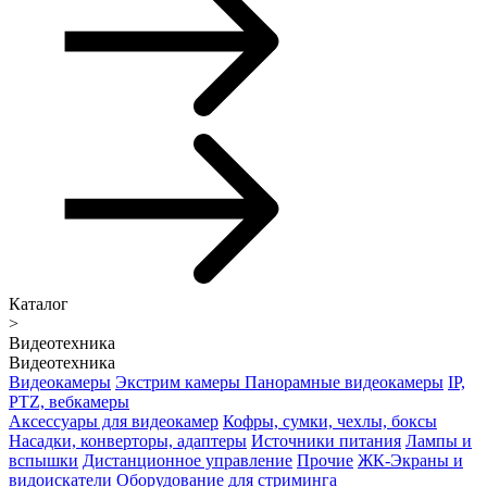
Каталог
>
Видеотехника
Видеотехника
Видеокамеры
Экстрим камеры
Панорамные видеокамеры
IP,
PTZ, вебкамеры
Аксессуары для видеокамер
Кофры, сумки, чехлы, боксы
Насадки, конверторы, адаптеры
Источники питания
Лампы и
вспышки
Дистанционное управление
Прочие
ЖК-Экраны и
видоискатели
Оборудование для стриминга