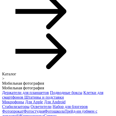
Каталог
>
Мобильная фотография
Мобильная фотография
Держатели для планшетов
Подводные боксы
Клетки для
смартфонов
Штативы и подставки
Микрофоны
Для Apple
Для Android
Стабилизаторы
Осветители
Набор для блогеров
Фотопрокат
Фотостудия
Фотошкола
Трейд-ин (обмен с
доплатой)
Комиссионка
Сервис