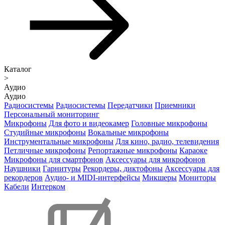
Каталог
>
Аудио
Аудио
Радиосистемы
Радиосистемы
Передатчики
Приемники
Персональный мониторинг
Микрофоны
Для фото и видеокамер
Головные микрофоны
Студийные микрофоны
Вокальные микрофоны
Инструментальные микрофоны
Для кино, радио, телевидения
Петличные микрофоны
Репортажные микрофоны
Караоке
Микрофоны для смартфонов
Аксессуары для микрофонов
Наушники
Гарнитуры
Рекордеры, диктофоны
Аксессуары для
рекордеров
Аудио- и MIDI-интерфейсы
Микшеры
Мониторы
Кабели
Интерком