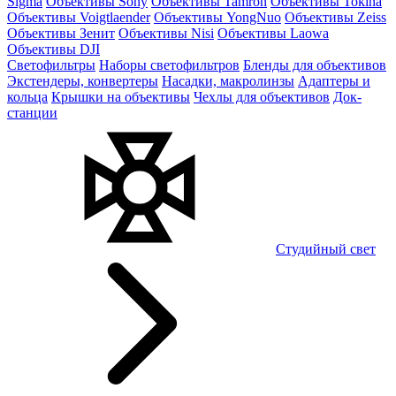
Sigma
Объективы Sony
Объективы Tamron
Объективы Tokina
Объективы Voigtlaender
Объективы YongNuo
Объективы Zeiss
Объективы Зенит
Объективы Nisi
Объективы Laowa
Объективы DJI
Светофильтры
Наборы светофильтров
Бленды для объективов
Экстендеры, конвертеры
Насадки, макролинзы
Адаптеры и
кольца
Крышки на объективы
Чехлы для объективов
Док-
станции
Студийный свет