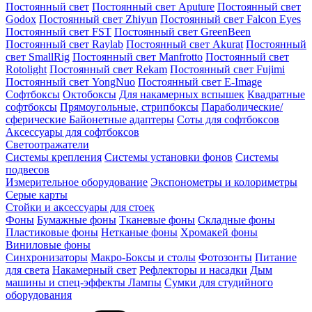
Постоянный свет
Постоянный свет Aputure
Постоянный свет
Godox
Постоянный свет Zhiyun
Постоянный свет Falcon Eyes
Постоянный свет FST
Постоянный свет GreenBeen
Постоянный свет Raylab
Постоянный свет Akurat
Постоянный
свет SmallRig
Постоянный свет Manfrotto
Постоянный свет
Rotolight
Постоянный свет Rekam
Постоянный свет Fujimi
Постоянный свет YongNuo
Постоянный свет E-Image
Софтбоксы
Октобоксы
Для накамерных вспышек
Квадратные
софтбоксы
Прямоугольные, стрипбоксы
Параболические/
сферические
Байонетныe адаптеры
Соты для софтбоксов
Аксессуары для софтбоксов
Светоотражатели
Системы крепления
Системы установки фонов
Системы
подвесов
Измерительное оборудование
Экспонометры и колориметры
Серые карты
Стойки и аксессуары для стоек
Фоны
Бумажные фоны
Тканевые фоны
Складные фоны
Пластиковые фоны
Нетканые фоны
Хромакей фоны
Виниловые фоны
Синхронизаторы
Макро-Боксы и столы
Фотозонты
Питание
для света
Накамерный свет
Рефлекторы и насадки
Дым
машины и спец-эффекты
Лампы
Сумки для студийного
оборудования