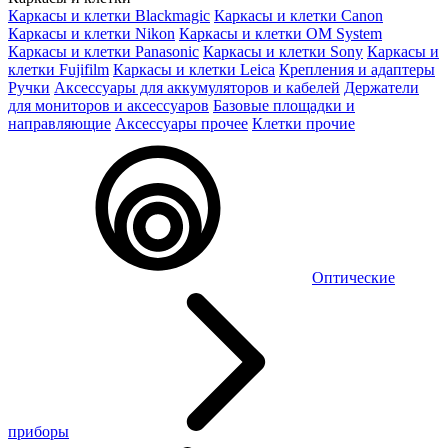
Каркасы и клетки Blackmagic
Каркасы и клетки Canon
Каркасы и клетки Nikon
Каркасы и клетки OM System
Каркасы и клетки Panasonic
Каркасы и клетки Sony
Каркасы и
клетки Fujifilm
Каркасы и клетки Leica
Крепления и адаптеры
Ручки
Аксессуары для аккумуляторов и кабелей
Держатели
для мониторов и аксессуаров
Базовые площадки и
направляющие
Аксессуары прочее
Клетки прочие
Оптические
приборы