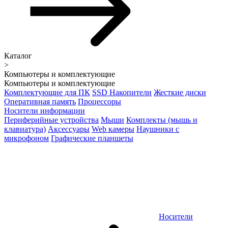
Каталог
>
Компьютеры и комплектующие
Компьютеры и комплектующие
Комплектующие для ПК
SSD Накопители
Жесткие диски
Оперативная память
Процессоры
Носители информации
Периферийные устройства
Мыши
Комплекты (мышь и
клавиатура)
Аксессуары
Web камеры
Наушники с
микрофоном
Графические планшеты
Носители