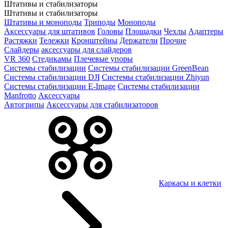
Штативы и стабилизаторы
Штативы и стабилизаторы
Штативы и моноподы
Триподы
Моноподы
Аксессуары для штативов
Головы
Площадки
Чехлы
Адаптеры
Растяжки
Тележки
Кронштейны
Держатели
Прочие
Слайдеры
аксессуары для слайдеров
VR 360
Стедикамы
Плечевые упоры
Системы стабилизации
Системы стабилизации GreenBean
Системы стабилизации DJI
Системы стабилизации Zhiyun
Системы стабилизации E-Image
Системы стабилизации
Manfrotto
Аксессуары
Автогрипы
Аксессуары для стабилизаторов
Каркасы и клетки