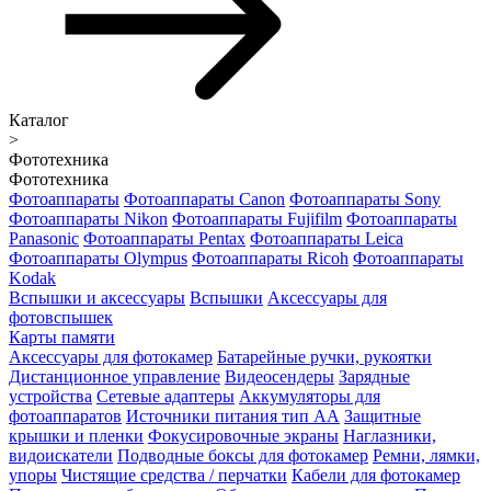
Каталог
>
Фототехника
Фототехника
Фотоаппараты
Фотоаппараты Canon
Фотоаппараты Sony
Фотоаппараты Nikon
Фотоаппараты Fujifilm
Фотоаппараты
Panasonic
Фотоаппараты Pentax
Фотоаппараты Leica
Фотоаппараты Olympus
Фотоаппараты Ricoh
Фотоаппараты
Kodak
Вспышки и аксессуары
Вспышки
Аксессуары для
фотовспышек
Карты памяти
Аксессуары для фотокамер
Батарейные ручки, рукоятки
Дистанционное управление
Видеосендеры
Зарядные
устройства
Сетевые адаптеры
Аккумуляторы для
фотоаппаратов
Источники питания тип АА
Защитные
крышки и пленки
Фокусировочные экраны
Наглазники,
видоискатели
Подводные боксы для фотокамер
Ремни, лямки,
упоры
Чистящие средства / перчатки
Кабели для фотокамер