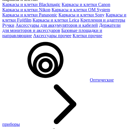
Каркасы и клетки Blackmagic
Каркасы и клетки Canon
Каркасы и клетки Nikon
Каркасы и клетки OM System
Каркасы и клетки Panasonic
Каркасы и клетки Sony
Каркасы и
клетки Fujifilm
Каркасы и клетки Leica
Крепления и адаптеры
Ручки
Аксессуары для аккумуляторов и кабелей
Держатели
для мониторов и аксессуаров
Базовые площадки и
направляющие
Аксессуары прочее
Клетки прочие
Оптические
приборы