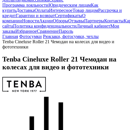
Программа лояльности
Юридическим лицам
Как
купить
Доставка
Оплата
Интересное
Товар лицом
Рассрочка и
кредит
Гарантии и возврат
Сертификаты
О
компании
Новости
Акции
Обзоры
Отзывы
Партнеры
Контакты
Ка
сайта
Политика конфиденциальности
Личный кабинет
Мои
заказы
Избранное
Сравнение
Пароль
Главная
Фотосумки
Рюкзаки, фотосумки, чехлы
Tenba Cineluxe Roller 21 Чемодан на колесах для видео и
фототехники
Tenba Cineluxe Roller 21 Чемодан на
колесах для видео и фототехники