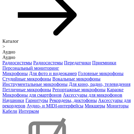
Каталог
>
Аудио
Аудио
Радиосистемы
Радиосистемы
Передатчики
Приемники
Персональный мониторинг
Микрофоны
Для фото и видеокамер
Головные микрофоны
Студийные микрофоны
Вокальные микрофоны
Инструментальные микрофоны
Для кино, радио, телевидения
Петличные микрофоны
Репортажные микрофоны
Караоке
Микрофоны для смартфонов
Аксессуары для микрофонов
Наушники
Гарнитуры
Рекордеры, диктофоны
Аксессуары для
рекордеров
Аудио- и MIDI-интерфейсы
Микшеры
Мониторы
Кабели
Интерком