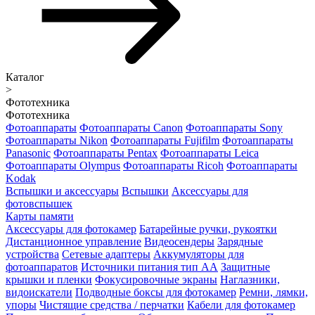
Каталог
>
Фототехника
Фототехника
Фотоаппараты
Фотоаппараты Canon
Фотоаппараты Sony
Фотоаппараты Nikon
Фотоаппараты Fujifilm
Фотоаппараты
Panasonic
Фотоаппараты Pentax
Фотоаппараты Leica
Фотоаппараты Olympus
Фотоаппараты Ricoh
Фотоаппараты
Kodak
Вспышки и аксессуары
Вспышки
Аксессуары для
фотовспышек
Карты памяти
Аксессуары для фотокамер
Батарейные ручки, рукоятки
Дистанционное управление
Видеосендеры
Зарядные
устройства
Сетевые адаптеры
Аккумуляторы для
фотоаппаратов
Источники питания тип АА
Защитные
крышки и пленки
Фокусировочные экраны
Наглазники,
видоискатели
Подводные боксы для фотокамер
Ремни, лямки,
упоры
Чистящие средства / перчатки
Кабели для фотокамер