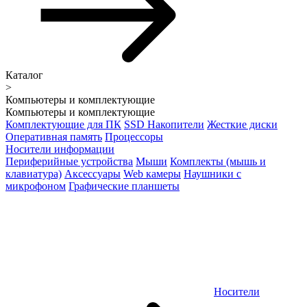
Каталог
>
Компьютеры и комплектующие
Компьютеры и комплектующие
Комплектующие для ПК
SSD Накопители
Жесткие диски
Оперативная память
Процессоры
Носители информации
Периферийные устройства
Мыши
Комплекты (мышь и
клавиатура)
Аксессуары
Web камеры
Наушники с
микрофоном
Графические планшеты
Носители