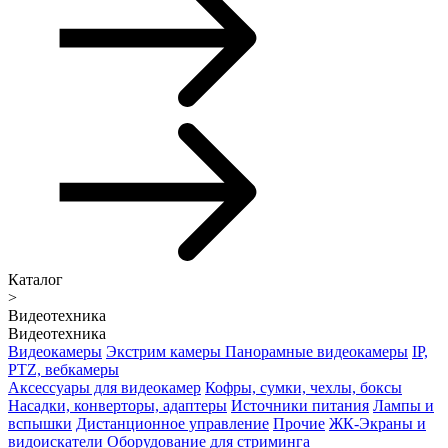
Каталог
>
Видеотехника
Видеотехника
Видеокамеры
Экстрим камеры
Панорамные видеокамеры
IP,
PTZ, вебкамеры
Аксессуары для видеокамер
Кофры, сумки, чехлы, боксы
Насадки, конверторы, адаптеры
Источники питания
Лампы и
вспышки
Дистанционное управление
Прочие
ЖК-Экраны и
видоискатели
Оборудование для стриминга