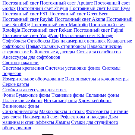
Постоянный свет
Постоянный свет Aputure
Постоянный свет
Godox
Постоянный свет Zhiyun
Постоянный свет Falcon Eyes
Постоянный свет FST
Постоянный свет GreenBeen
Постоянный свет Raylab
Постоянный свет Akurat
Постоянный
свет SmallRig
Постоянный свет Manfrotto
Постоянный свет
Rotolight
Постоянный свет Rekam
Постоянный свет Fujimi
Постоянный свет YongNuo
Постоянный свет E-Image
Софтбоксы
Октобоксы
Для накамерных вспышек
Квадратные
софтбоксы
Прямоугольные, стрипбоксы
Параболические/
сферические
Байонетныe адаптеры
Соты для софтбоксов
Аксессуары для софтбоксов
Светоотражатели
Системы крепления
Системы установки фонов
Системы
подвесов
Измерительное оборудование
Экспонометры и колориметры
Серые карты
Стойки и аксессуары для стоек
Фоны
Бумажные фоны
Тканевые фоны
Складные фоны
Пластиковые фоны
Нетканые фоны
Хромакей фоны
Виниловые фоны
Синхронизаторы
Макро-Боксы и столы
Фотозонты
Питание
для света
Накамерный свет
Рефлекторы и насадки
Дым
машины и спец-эффекты
Лампы
Сумки для студийного
оборудования