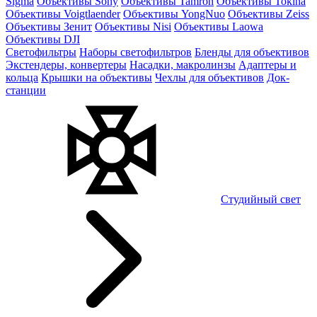
Sigma
Объективы Sony
Объективы Tamron
Объективы Tokina
Объективы Voigtlaender
Объективы YongNuo
Объективы Zeiss
Объективы Зенит
Объективы Nisi
Объективы Laowa
Объективы DJI
Светофильтры
Наборы светофильтров
Бленды для объективов
Экстендеры, конвертеры
Насадки, макролинзы
Адаптеры и
кольца
Крышки на объективы
Чехлы для объективов
Док-
станции
Студийный свет