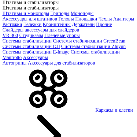
Штативы и стабилизаторы
Штативы и стабилизаторы
Штативы и моноподы
Триподы
Моноподы
Аксессуары для штативов
Головы
Площадки
Чехлы
Адаптеры
Растяжки
Тележки
Кронштейны
Держатели
Прочие
Слайдеры
аксессуары для слайдеров
VR 360
Стедикамы
Плечевые упоры
Системы стабилизации
Системы стабилизации GreenBean
Системы стабилизации DJI
Системы стабилизации Zhiyun
Системы стабилизации E-Image
Системы стабилизации
Manfrotto
Аксессуары
Автогрипы
Аксессуары для стабилизаторов
Каркасы и клетки