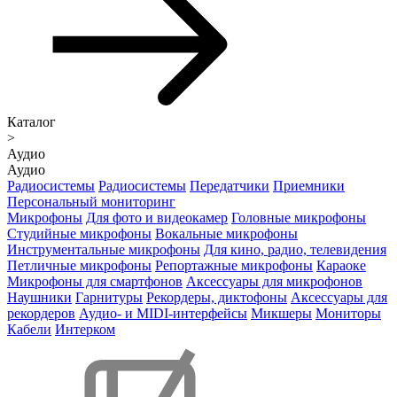
Каталог
>
Аудио
Аудио
Радиосистемы
Радиосистемы
Передатчики
Приемники
Персональный мониторинг
Микрофоны
Для фото и видеокамер
Головные микрофоны
Студийные микрофоны
Вокальные микрофоны
Инструментальные микрофоны
Для кино, радио, телевидения
Петличные микрофоны
Репортажные микрофоны
Караоке
Микрофоны для смартфонов
Аксессуары для микрофонов
Наушники
Гарнитуры
Рекордеры, диктофоны
Аксессуары для
рекордеров
Аудио- и MIDI-интерфейсы
Микшеры
Мониторы
Кабели
Интерком