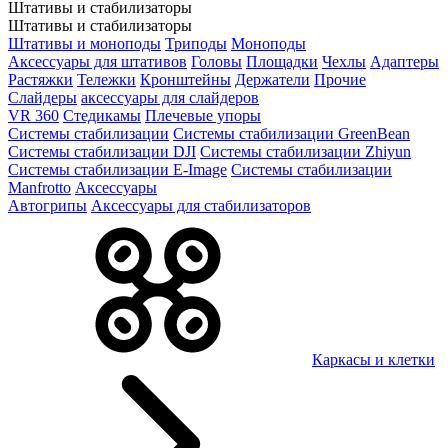
Штативы и стабилизаторы
Штативы и стабилизаторы
Штативы и моноподы
Триподы
Моноподы
Аксессуары для штативов
Головы
Площадки
Чехлы
Адаптеры
Растяжки
Тележки
Кронштейны
Держатели
Прочие
Слайдеры
аксессуары для слайдеров
VR 360
Стедикамы
Плечевые упоры
Системы стабилизации
Системы стабилизации GreenBean
Системы стабилизации DJI
Системы стабилизации Zhiyun
Системы стабилизации E-Image
Системы стабилизации
Manfrotto
Аксессуары
Автогрипы
Аксессуары для стабилизаторов
Каркасы и клетки