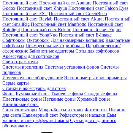
Постоянный свет
Постоянный свет Aputure
Постоянный свет
Godox
Постоянный свет Zhiyun
Постоянный свет Falcon Eyes
Постоянный свет FST
Постоянный свет GreenBeen
Постоянный свет Raylab
Постоянный свет Akurat
Постоянный
свет SmallRig
Постоянный свет Manfrotto
Постоянный свет
Rotolight
Постоянный свет Rekam
Постоянный свет Fujimi
Постоянный свет YongNuo
Постоянный свет E-Image
Софтбоксы
Октобоксы
Для накамерных вспышек
Квадратные
софтбоксы
Прямоугольные, стрипбоксы
Параболические/
сферические
Байонетныe адаптеры
Соты для софтбоксов
Аксессуары для софтбоксов
Светоотражатели
Системы крепления
Системы установки фонов
Системы
подвесов
Измерительное оборудование
Экспонометры и колориметры
Серые карты
Стойки и аксессуары для стоек
Фоны
Бумажные фоны
Тканевые фоны
Складные фоны
Пластиковые фоны
Нетканые фоны
Хромакей фоны
Виниловые фоны
Синхронизаторы
Макро-Боксы и столы
Фотозонты
Питание
для света
Накамерный свет
Рефлекторы и насадки
Дым
машины и спец-эффекты
Лампы
Сумки для студийного
оборудования