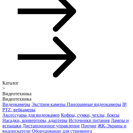
Каталог
>
Видеотехника
Видеотехника
Видеокамеры
Экстрим камеры
Панорамные видеокамеры
IP,
PTZ, вебкамеры
Аксессуары для видеокамер
Кофры, сумки, чехлы, боксы
Насадки, конверторы, адаптеры
Источники питания
Лампы и
вспышки
Дистанционное управление
Прочие
ЖК-Экраны и
видоискатели
Оборудование для стриминга