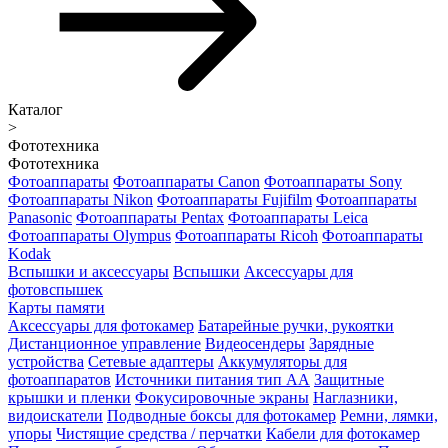
Каталог
>
Фототехника
Фототехника
Фотоаппараты
Фотоаппараты Canon
Фотоаппараты Sony
Фотоаппараты Nikon
Фотоаппараты Fujifilm
Фотоаппараты
Panasonic
Фотоаппараты Pentax
Фотоаппараты Leica
Фотоаппараты Olympus
Фотоаппараты Ricoh
Фотоаппараты
Kodak
Вспышки и аксессуары
Вспышки
Аксессуары для
фотовспышек
Карты памяти
Аксессуары для фотокамер
Батарейные ручки, рукоятки
Дистанционное управление
Видеосендеры
Зарядные
устройства
Сетевые адаптеры
Аккумуляторы для
фотоаппаратов
Источники питания тип АА
Защитные
крышки и пленки
Фокусировочные экраны
Наглазники,
видоискатели
Подводные боксы для фотокамер
Ремни, лямки,
упоры
Чистящие средства / перчатки
Кабели для фотокамер