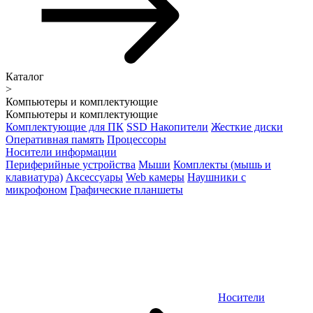
Каталог
>
Компьютеры и комплектующие
Компьютеры и комплектующие
Комплектующие для ПК
SSD Накопители
Жесткие диски
Оперативная память
Процессоры
Носители информации
Периферийные устройства
Мыши
Комплекты (мышь и
клавиатура)
Аксессуары
Web камеры
Наушники с
микрофоном
Графические планшеты
Носители