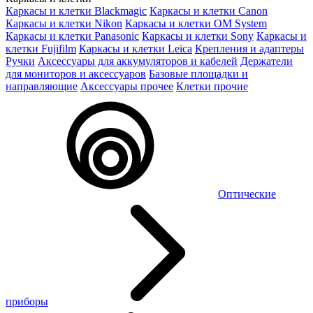
Каркасы и клетки Blackmagic
Каркасы и клетки Canon
Каркасы и клетки Nikon
Каркасы и клетки OM System
Каркасы и клетки Panasonic
Каркасы и клетки Sony
Каркасы и
клетки Fujifilm
Каркасы и клетки Leica
Крепления и адаптеры
Ручки
Аксессуары для аккумуляторов и кабелей
Держатели
для мониторов и аксессуаров
Базовые площадки и
направляющие
Аксессуары прочее
Клетки прочие
Оптические
приборы