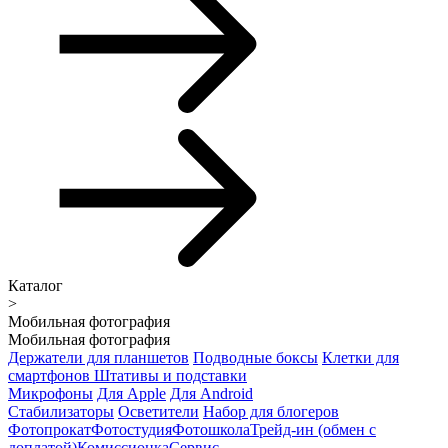
Каталог
>
Мобильная фотография
Мобильная фотография
Держатели для планшетов
Подводные боксы
Клетки для
смартфонов
Штативы и подставки
Микрофоны
Для Apple
Для Android
Стабилизаторы
Осветители
Набор для блогеров
Фотопрокат
Фотостудия
Фотошкола
Трейд-ин (обмен с
доплатой)
Комиссионка
Сервис