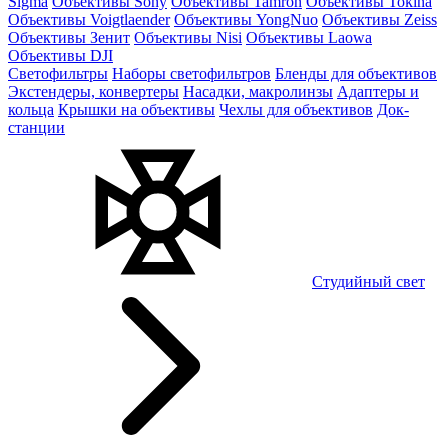
Sigma
Объективы Sony
Объективы Tamron
Объективы Tokina
Объективы Voigtlaender
Объективы YongNuo
Объективы Zeiss
Объективы Зенит
Объективы Nisi
Объективы Laowa
Объективы DJI
Светофильтры
Наборы светофильтров
Бленды для объективов
Экстендеры, конвертеры
Насадки, макролинзы
Адаптеры и
кольца
Крышки на объективы
Чехлы для объективов
Док-
станции
Студийный свет