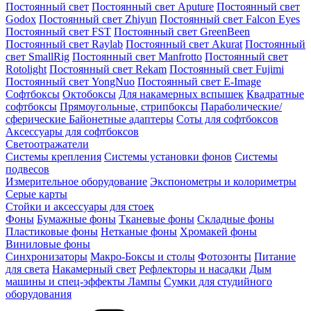
Постоянный свет
Постоянный свет Aputure
Постоянный свет
Godox
Постоянный свет Zhiyun
Постоянный свет Falcon Eyes
Постоянный свет FST
Постоянный свет GreenBeen
Постоянный свет Raylab
Постоянный свет Akurat
Постоянный
свет SmallRig
Постоянный свет Manfrotto
Постоянный свет
Rotolight
Постоянный свет Rekam
Постоянный свет Fujimi
Постоянный свет YongNuo
Постоянный свет E-Image
Софтбоксы
Октобоксы
Для накамерных вспышек
Квадратные
софтбоксы
Прямоугольные, стрипбоксы
Параболические/
сферические
Байонетныe адаптеры
Соты для софтбоксов
Аксессуары для софтбоксов
Светоотражатели
Системы крепления
Системы установки фонов
Системы
подвесов
Измерительное оборудование
Экспонометры и колориметры
Серые карты
Стойки и аксессуары для стоек
Фоны
Бумажные фоны
Тканевые фоны
Складные фоны
Пластиковые фоны
Нетканые фоны
Хромакей фоны
Виниловые фоны
Синхронизаторы
Макро-Боксы и столы
Фотозонты
Питание
для света
Накамерный свет
Рефлекторы и насадки
Дым
машины и спец-эффекты
Лампы
Сумки для студийного
оборудования