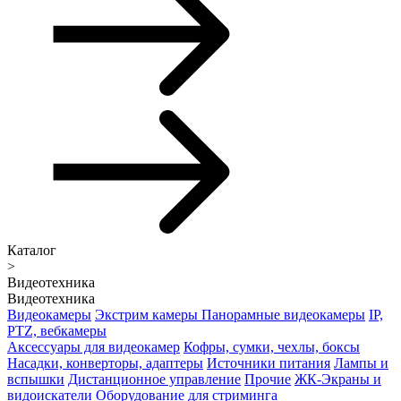
Каталог
>
Видеотехника
Видеотехника
Видеокамеры
Экстрим камеры
Панорамные видеокамеры
IP,
PTZ, вебкамеры
Аксессуары для видеокамер
Кофры, сумки, чехлы, боксы
Насадки, конверторы, адаптеры
Источники питания
Лампы и
вспышки
Дистанционное управление
Прочие
ЖК-Экраны и
видоискатели
Оборудование для стриминга