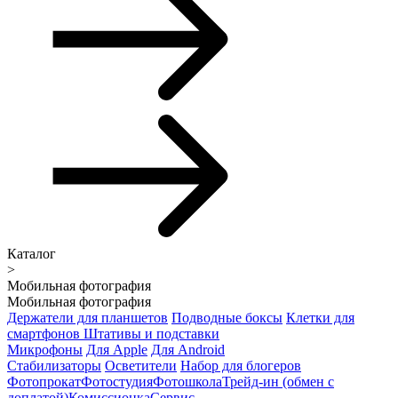
Каталог
>
Мобильная фотография
Мобильная фотография
Держатели для планшетов
Подводные боксы
Клетки для
смартфонов
Штативы и подставки
Микрофоны
Для Apple
Для Android
Стабилизаторы
Осветители
Набор для блогеров
Фотопрокат
Фотостудия
Фотошкола
Трейд-ин (обмен с
доплатой)
Комиссионка
Сервис