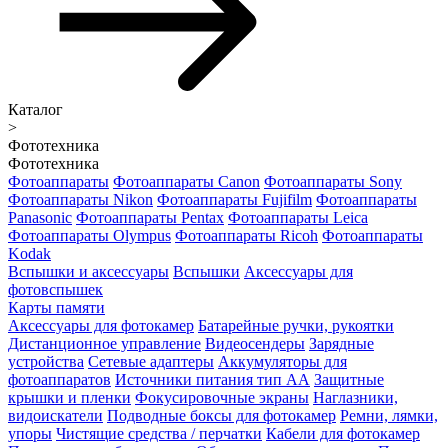
Каталог
>
Фототехника
Фототехника
Фотоаппараты
Фотоаппараты Canon
Фотоаппараты Sony
Фотоаппараты Nikon
Фотоаппараты Fujifilm
Фотоаппараты
Panasonic
Фотоаппараты Pentax
Фотоаппараты Leica
Фотоаппараты Olympus
Фотоаппараты Ricoh
Фотоаппараты
Kodak
Вспышки и аксессуары
Вспышки
Аксессуары для
фотовспышек
Карты памяти
Аксессуары для фотокамер
Батарейные ручки, рукоятки
Дистанционное управление
Видеосендеры
Зарядные
устройства
Сетевые адаптеры
Аккумуляторы для
фотоаппаратов
Источники питания тип АА
Защитные
крышки и пленки
Фокусировочные экраны
Наглазники,
видоискатели
Подводные боксы для фотокамер
Ремни, лямки,
упоры
Чистящие средства / перчатки
Кабели для фотокамер