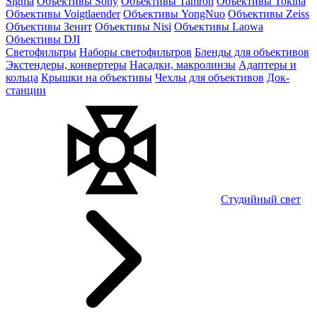
Sigma
Объективы Sony
Объективы Tamron
Объективы Tokina
Объективы Voigtlaender
Объективы YongNuo
Объективы Zeiss
Объективы Зенит
Объективы Nisi
Объективы Laowa
Объективы DJI
Светофильтры
Наборы светофильтров
Бленды для объективов
Экстендеры, конвертеры
Насадки, макролинзы
Адаптеры и
кольца
Крышки на объективы
Чехлы для объективов
Док-
станции
Студийный свет