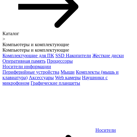
Каталог
>
Компьютеры и комплектующие
Компьютеры и комплектующие
Комплектующие для ПК
SSD Накопители
Жесткие диски
Оперативная память
Процессоры
Носители информации
Периферийные устройства
Мыши
Комплекты (мышь и
клавиатура)
Аксессуары
Web камеры
Наушники с
микрофоном
Графические планшеты
Носители