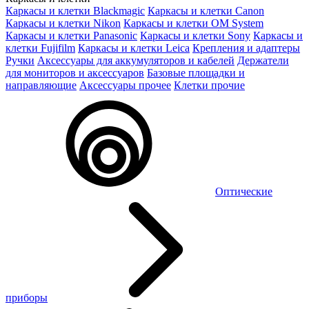
Каркасы и клетки Blackmagic
Каркасы и клетки Canon
Каркасы и клетки Nikon
Каркасы и клетки OM System
Каркасы и клетки Panasonic
Каркасы и клетки Sony
Каркасы и
клетки Fujifilm
Каркасы и клетки Leica
Крепления и адаптеры
Ручки
Аксессуары для аккумуляторов и кабелей
Держатели
для мониторов и аксессуаров
Базовые площадки и
направляющие
Аксессуары прочее
Клетки прочие
Оптические
приборы