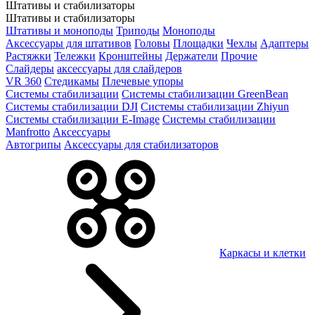
Штативы и стабилизаторы
Штативы и стабилизаторы
Штативы и моноподы
Триподы
Моноподы
Аксессуары для штативов
Головы
Площадки
Чехлы
Адаптеры
Растяжки
Тележки
Кронштейны
Держатели
Прочие
Слайдеры
аксессуары для слайдеров
VR 360
Стедикамы
Плечевые упоры
Системы стабилизации
Системы стабилизации GreenBean
Системы стабилизации DJI
Системы стабилизации Zhiyun
Системы стабилизации E-Image
Системы стабилизации
Manfrotto
Аксессуары
Автогрипы
Аксессуары для стабилизаторов
Каркасы и клетки