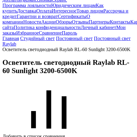
Программа лояльности
Юридическим лицам
Как
купить
Доставка
Оплата
Интересное
Товар лицом
Рассрочка и
кредит
Гарантии и возврат
Сертификаты
О
компании
Новости
Акции
Обзоры
Отзывы
Партнеры
Контакты
Ка
сайта
Политика конфиденциальности
Личный кабинет
Мои
заказы
Избранное
Сравнение
Пароль
Главная
Студийный свет
Постоянный свет
Постоянный свет
Raylab
Осветитель светодиодный Raylab RL-60 Sunlight 3200-6500K
Осветитель светодиодный Raylab RL-
60 Sunlight 3200-6500K
Добавить в список сравнения