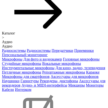
Каталог
>
Аудио
Аудио
Радиосистемы
Радиосистемы
Передатчики
Приемники
Персональный мониторинг
Микрофоны
Для фото и видеокамер
Головные микрофоны
Студийные микрофоны
Вокальные микрофоны
Инструментальные микрофоны
Для кино, радио, телевидения
Петличные микрофоны
Репортажные микрофоны
Караоке
Микрофоны для смартфонов
Аксессуары для микрофонов
Наушники
Гарнитуры
Рекордеры, диктофоны
Аксессуары для
рекордеров
Аудио- и MIDI-интерфейсы
Микшеры
Мониторы
Кабели
Интерком