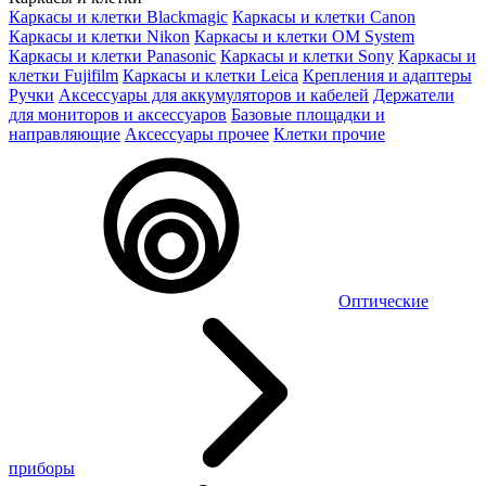
Каркасы и клетки Blackmagic
Каркасы и клетки Canon
Каркасы и клетки Nikon
Каркасы и клетки OM System
Каркасы и клетки Panasonic
Каркасы и клетки Sony
Каркасы и
клетки Fujifilm
Каркасы и клетки Leica
Крепления и адаптеры
Ручки
Аксессуары для аккумуляторов и кабелей
Держатели
для мониторов и аксессуаров
Базовые площадки и
направляющие
Аксессуары прочее
Клетки прочие
Оптические
приборы