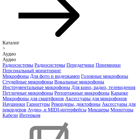
Каталог
>
Аудио
Аудио
Радиосистемы
Радиосистемы
Передатчики
Приемники
Персональный мониторинг
Микрофоны
Для фото и видеокамер
Головные микрофоны
Студийные микрофоны
Вокальные микрофоны
Инструментальные микрофоны
Для кино, радио, телевидения
Петличные микрофоны
Репортажные микрофоны
Караоке
Микрофоны для смартфонов
Аксессуары для микрофонов
Наушники
Гарнитуры
Рекордеры, диктофоны
Аксессуары для
рекордеров
Аудио- и MIDI-интерфейсы
Микшеры
Мониторы
Кабели
Интерком