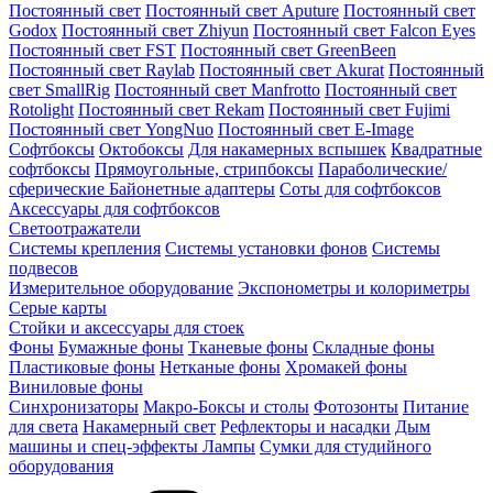
Постоянный свет
Постоянный свет Aputure
Постоянный свет
Godox
Постоянный свет Zhiyun
Постоянный свет Falcon Eyes
Постоянный свет FST
Постоянный свет GreenBeen
Постоянный свет Raylab
Постоянный свет Akurat
Постоянный
свет SmallRig
Постоянный свет Manfrotto
Постоянный свет
Rotolight
Постоянный свет Rekam
Постоянный свет Fujimi
Постоянный свет YongNuo
Постоянный свет E-Image
Софтбоксы
Октобоксы
Для накамерных вспышек
Квадратные
софтбоксы
Прямоугольные, стрипбоксы
Параболические/
сферические
Байонетныe адаптеры
Соты для софтбоксов
Аксессуары для софтбоксов
Светоотражатели
Системы крепления
Системы установки фонов
Системы
подвесов
Измерительное оборудование
Экспонометры и колориметры
Серые карты
Стойки и аксессуары для стоек
Фоны
Бумажные фоны
Тканевые фоны
Складные фоны
Пластиковые фоны
Нетканые фоны
Хромакей фоны
Виниловые фоны
Синхронизаторы
Макро-Боксы и столы
Фотозонты
Питание
для света
Накамерный свет
Рефлекторы и насадки
Дым
машины и спец-эффекты
Лампы
Сумки для студийного
оборудования