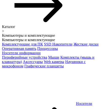
Каталог
>
Компьютеры и комплектующие
Компьютеры и комплектующие
Комплектующие для ПК
SSD Накопители
Жесткие диски
Оперативная память
Процессоры
Носители информации
Периферийные устройства
Мыши
Комплекты (мышь и
клавиатура)
Аксессуары
Web камеры
Наушники с
микрофоном
Графические планшеты
Носители