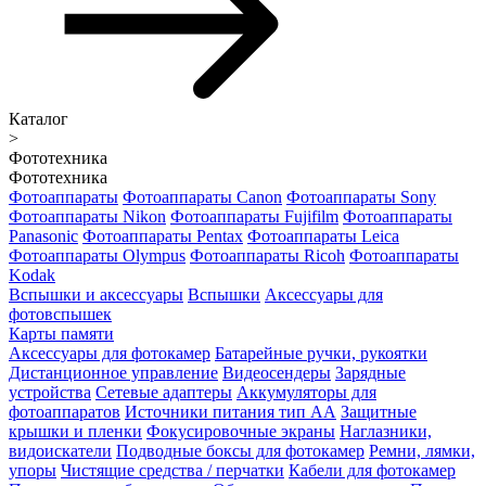
Каталог
>
Фототехника
Фототехника
Фотоаппараты
Фотоаппараты Canon
Фотоаппараты Sony
Фотоаппараты Nikon
Фотоаппараты Fujifilm
Фотоаппараты
Panasonic
Фотоаппараты Pentax
Фотоаппараты Leica
Фотоаппараты Olympus
Фотоаппараты Ricoh
Фотоаппараты
Kodak
Вспышки и аксессуары
Вспышки
Аксессуары для
фотовспышек
Карты памяти
Аксессуары для фотокамер
Батарейные ручки, рукоятки
Дистанционное управление
Видеосендеры
Зарядные
устройства
Сетевые адаптеры
Аккумуляторы для
фотоаппаратов
Источники питания тип АА
Защитные
крышки и пленки
Фокусировочные экраны
Наглазники,
видоискатели
Подводные боксы для фотокамер
Ремни, лямки,
упоры
Чистящие средства / перчатки
Кабели для фотокамер