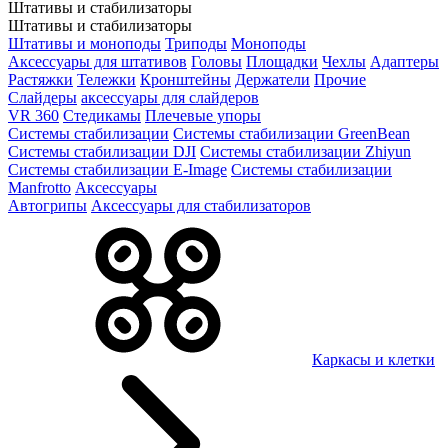
Штативы и стабилизаторы
Штативы и стабилизаторы
Штативы и моноподы
Триподы
Моноподы
Аксессуары для штативов
Головы
Площадки
Чехлы
Адаптеры
Растяжки
Тележки
Кронштейны
Держатели
Прочие
Слайдеры
аксессуары для слайдеров
VR 360
Стедикамы
Плечевые упоры
Системы стабилизации
Системы стабилизации GreenBean
Системы стабилизации DJI
Системы стабилизации Zhiyun
Системы стабилизации E-Image
Системы стабилизации
Manfrotto
Аксессуары
Автогрипы
Аксессуары для стабилизаторов
Каркасы и клетки