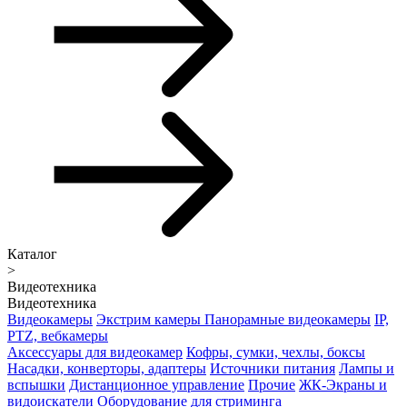
Каталог
>
Видеотехника
Видеотехника
Видеокамеры
Экстрим камеры
Панорамные видеокамеры
IP,
PTZ, вебкамеры
Аксессуары для видеокамер
Кофры, сумки, чехлы, боксы
Насадки, конверторы, адаптеры
Источники питания
Лампы и
вспышки
Дистанционное управление
Прочие
ЖК-Экраны и
видоискатели
Оборудование для стриминга