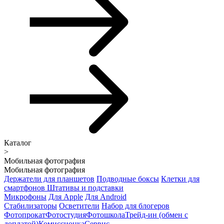
Каталог
>
Мобильная фотография
Мобильная фотография
Держатели для планшетов
Подводные боксы
Клетки для
смартфонов
Штативы и подставки
Микрофоны
Для Apple
Для Android
Стабилизаторы
Осветители
Набор для блогеров
Фотопрокат
Фотостудия
Фотошкола
Трейд-ин (обмен с
доплатой)
Комиссионка
Сервис