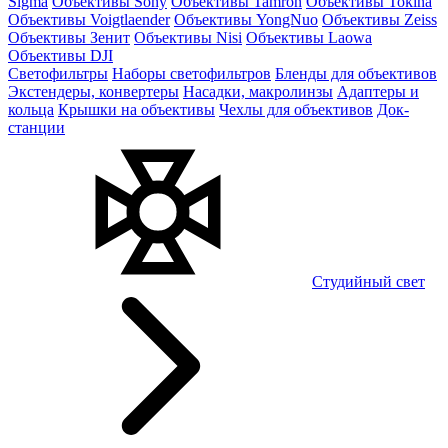
Sigma
Объективы Sony
Объективы Tamron
Объективы Tokina
Объективы Voigtlaender
Объективы YongNuo
Объективы Zeiss
Объективы Зенит
Объективы Nisi
Объективы Laowa
Объективы DJI
Светофильтры
Наборы светофильтров
Бленды для объективов
Экстендеры, конвертеры
Насадки, макролинзы
Адаптеры и
кольца
Крышки на объективы
Чехлы для объективов
Док-
станции
Студийный свет