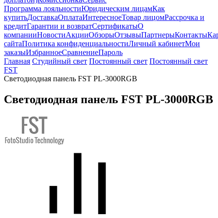
Программа лояльности
Юридическим лицам
Как
купить
Доставка
Оплата
Интересное
Товар лицом
Рассрочка и
кредит
Гарантии и возврат
Сертификаты
О
компании
Новости
Акции
Обзоры
Отзывы
Партнеры
Контакты
Ка
сайта
Политика конфиденциальности
Личный кабинет
Мои
заказы
Избранное
Сравнение
Пароль
Главная
Студийный свет
Постоянный свет
Постоянный свет
FST
Светодиодная панель FST PL-3000RGB
Светодиодная панель FST PL-3000RGB