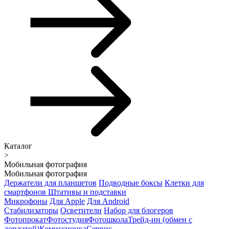
Каталог
>
Мобильная фотография
Мобильная фотография
Держатели для планшетов
Подводные боксы
Клетки для
смартфонов
Штативы и подставки
Микрофоны
Для Apple
Для Android
Стабилизаторы
Осветители
Набор для блогеров
Фотопрокат
Фотостудия
Фотошкола
Трейд-ин (обмен с
доплатой)
Комиссионка
Сервис