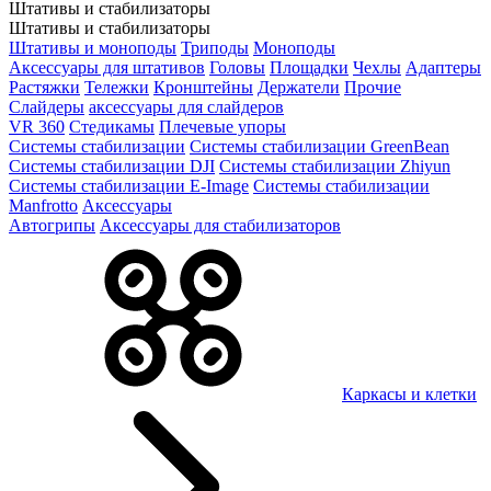
Штативы и стабилизаторы
Штативы и стабилизаторы
Штативы и моноподы
Триподы
Моноподы
Аксессуары для штативов
Головы
Площадки
Чехлы
Адаптеры
Растяжки
Тележки
Кронштейны
Держатели
Прочие
Слайдеры
аксессуары для слайдеров
VR 360
Стедикамы
Плечевые упоры
Системы стабилизации
Системы стабилизации GreenBean
Системы стабилизации DJI
Системы стабилизации Zhiyun
Системы стабилизации E-Image
Системы стабилизации
Manfrotto
Аксессуары
Автогрипы
Аксессуары для стабилизаторов
Каркасы и клетки