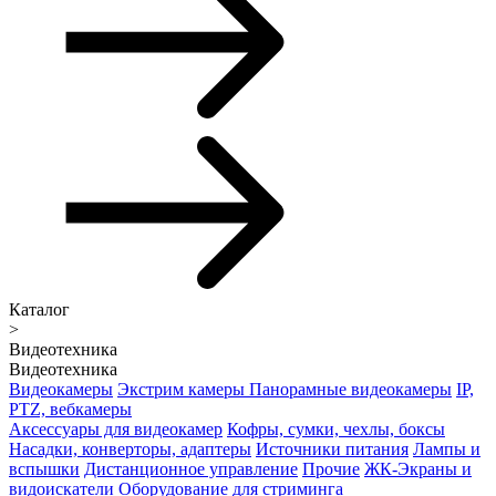
Каталог
>
Видеотехника
Видеотехника
Видеокамеры
Экстрим камеры
Панорамные видеокамеры
IP,
PTZ, вебкамеры
Аксессуары для видеокамер
Кофры, сумки, чехлы, боксы
Насадки, конверторы, адаптеры
Источники питания
Лампы и
вспышки
Дистанционное управление
Прочие
ЖК-Экраны и
видоискатели
Оборудование для стриминга