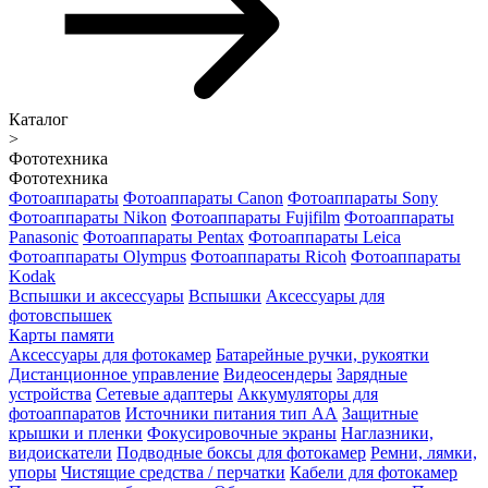
Каталог
>
Фототехника
Фототехника
Фотоаппараты
Фотоаппараты Canon
Фотоаппараты Sony
Фотоаппараты Nikon
Фотоаппараты Fujifilm
Фотоаппараты
Panasonic
Фотоаппараты Pentax
Фотоаппараты Leica
Фотоаппараты Olympus
Фотоаппараты Ricoh
Фотоаппараты
Kodak
Вспышки и аксессуары
Вспышки
Аксессуары для
фотовспышек
Карты памяти
Аксессуары для фотокамер
Батарейные ручки, рукоятки
Дистанционное управление
Видеосендеры
Зарядные
устройства
Сетевые адаптеры
Аккумуляторы для
фотоаппаратов
Источники питания тип АА
Защитные
крышки и пленки
Фокусировочные экраны
Наглазники,
видоискатели
Подводные боксы для фотокамер
Ремни, лямки,
упоры
Чистящие средства / перчатки
Кабели для фотокамер