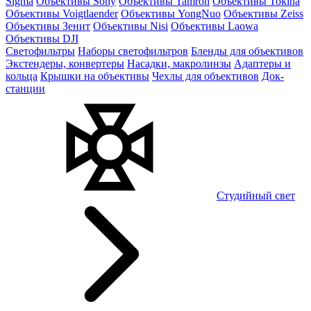
Sigma
Объективы Sony
Объективы Tamron
Объективы Tokina
Объективы Voigtlaender
Объективы YongNuo
Объективы Zeiss
Объективы Зенит
Объективы Nisi
Объективы Laowa
Объективы DJI
Светофильтры
Наборы светофильтров
Бленды для объективов
Экстендеры, конвертеры
Насадки, макролинзы
Адаптеры и
кольца
Крышки на объективы
Чехлы для объективов
Док-
станции
Студийный свет