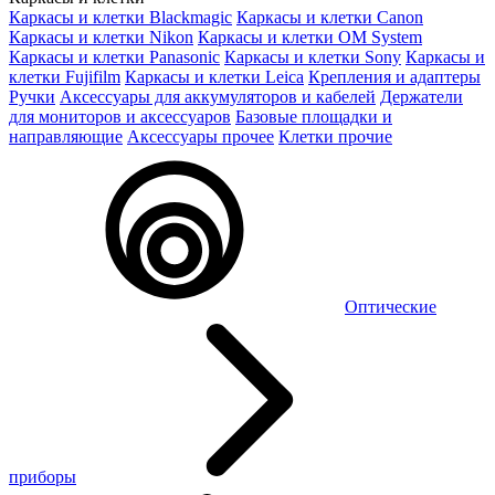
Каркасы и клетки Blackmagic
Каркасы и клетки Canon
Каркасы и клетки Nikon
Каркасы и клетки OM System
Каркасы и клетки Panasonic
Каркасы и клетки Sony
Каркасы и
клетки Fujifilm
Каркасы и клетки Leica
Крепления и адаптеры
Ручки
Аксессуары для аккумуляторов и кабелей
Держатели
для мониторов и аксессуаров
Базовые площадки и
направляющие
Аксессуары прочее
Клетки прочие
Оптические
приборы