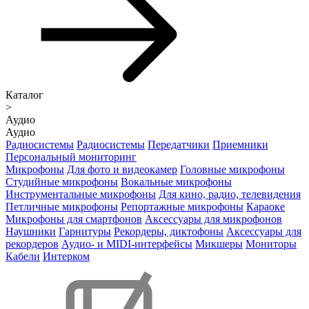
Каталог
>
Аудио
Аудио
Радиосистемы
Радиосистемы
Передатчики
Приемники
Персональный мониторинг
Микрофоны
Для фото и видеокамер
Головные микрофоны
Студийные микрофоны
Вокальные микрофоны
Инструментальные микрофоны
Для кино, радио, телевидения
Петличные микрофоны
Репортажные микрофоны
Караоке
Микрофоны для смартфонов
Аксессуары для микрофонов
Наушники
Гарнитуры
Рекордеры, диктофоны
Аксессуары для
рекордеров
Аудио- и MIDI-интерфейсы
Микшеры
Мониторы
Кабели
Интерком