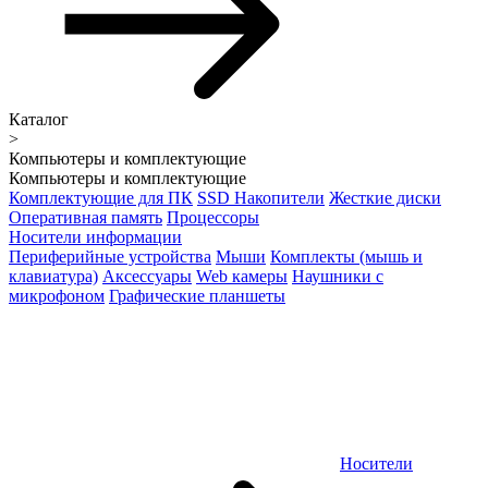
Каталог
>
Компьютеры и комплектующие
Компьютеры и комплектующие
Комплектующие для ПК
SSD Накопители
Жесткие диски
Оперативная память
Процессоры
Носители информации
Периферийные устройства
Мыши
Комплекты (мышь и
клавиатура)
Аксессуары
Web камеры
Наушники с
микрофоном
Графические планшеты
Носители