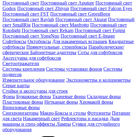
Постоянный свет
Постоянный свет Aputure
Постоянный свет
Godox
Постоянный свет Zhiyun
Постоянный свет Falcon Eyes
Постоянный свет FST
Постоянный свет GreenBeen
Постоянный свет Raylab
Постоянный свет Akurat
Постоянный
свет SmallRig
Постоянный свет Manfrotto
Постоянный свет
Rotolight
Постоянный свет Rekam
Постоянный свет Fujimi
Постоянный свет YongNuo
Постоянный свет E-Image
Софтбоксы
Октобоксы
Для накамерных вспышек
Квадратные
софтбоксы
Прямоугольные, стрипбоксы
Параболические/
сферические
Байонетныe адаптеры
Соты для софтбоксов
Аксессуары для софтбоксов
Светоотражатели
Системы крепления
Системы установки фонов
Системы
подвесов
Измерительное оборудование
Экспонометры и колориметры
Серые карты
Стойки и аксессуары для стоек
Фоны
Бумажные фоны
Тканевые фоны
Складные фоны
Пластиковые фоны
Нетканые фоны
Хромакей фоны
Виниловые фоны
Синхронизаторы
Макро-Боксы и столы
Фотозонты
Питание
для света
Накамерный свет
Рефлекторы и насадки
Дым
машины и спец-эффекты
Лампы
Сумки для студийного
оборудования