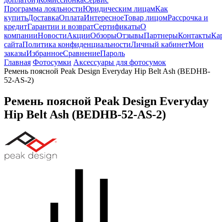
Программа лояльности
Юридическим лицам
Как
купить
Доставка
Оплата
Интересное
Товар лицом
Рассрочка и
кредит
Гарантии и возврат
Сертификаты
О
компании
Новости
Акции
Обзоры
Отзывы
Партнеры
Контакты
Ка
сайта
Политика конфиденциальности
Личный кабинет
Мои
заказы
Избранное
Сравнение
Пароль
Главная
Фотосумки
Аксессуары для фотосумок
Ремень поясной Peak Design Everyday Hip Belt Ash (BEDHB-
52-AS-2)
Ремень поясной Peak Design Everyday
Hip Belt Ash (BEDHB-52-AS-2)