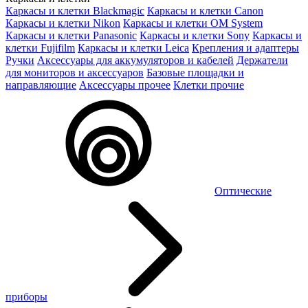
Каркасы и клетки Blackmagic
Каркасы и клетки Canon
Каркасы и клетки Nikon
Каркасы и клетки OM System
Каркасы и клетки Panasonic
Каркасы и клетки Sony
Каркасы и
клетки Fujifilm
Каркасы и клетки Leica
Крепления и адаптеры
Ручки
Аксессуары для аккумуляторов и кабелей
Держатели
для мониторов и аксессуаров
Базовые площадки и
направляющие
Аксессуары прочее
Клетки прочие
Оптические
приборы