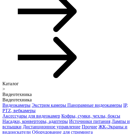
Каталог
>
Видеотехника
Видеотехника
Видеокамеры
Экстрим камеры
Панорамные видеокамеры
IP,
PTZ, вебкамеры
Аксессуары для видеокамер
Кофры, сумки, чехлы, боксы
Насадки, конверторы, адаптеры
Источники питания
Лампы и
вспышки
Дистанционное управление
Прочие
ЖК-Экраны и
видоискатели
Оборудование для стриминга