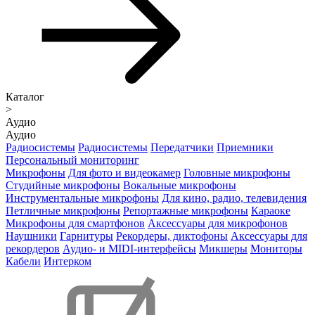
Каталог
>
Аудио
Аудио
Радиосистемы
Радиосистемы
Передатчики
Приемники
Персональный мониторинг
Микрофоны
Для фото и видеокамер
Головные микрофоны
Студийные микрофоны
Вокальные микрофоны
Инструментальные микрофоны
Для кино, радио, телевидения
Петличные микрофоны
Репортажные микрофоны
Караоке
Микрофоны для смартфонов
Аксессуары для микрофонов
Наушники
Гарнитуры
Рекордеры, диктофоны
Аксессуары для
рекордеров
Аудио- и MIDI-интерфейсы
Микшеры
Мониторы
Кабели
Интерком