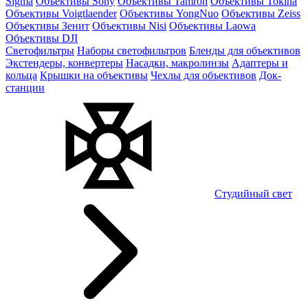
Sigma
Объективы Sony
Объективы Tamron
Объективы Tokina
Объективы Voigtlaender
Объективы YongNuo
Объективы Zeiss
Объективы Зенит
Объективы Nisi
Объективы Laowa
Объективы DJI
Светофильтры
Наборы светофильтров
Бленды для объективов
Экстендеры, конвертеры
Насадки, макролинзы
Адаптеры и
кольца
Крышки на объективы
Чехлы для объективов
Док-
станции
Студийный свет