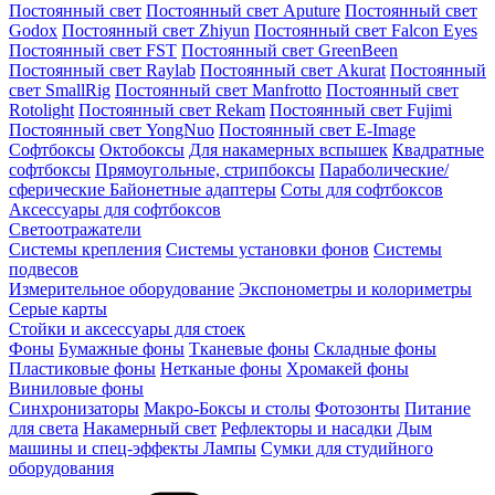
Постоянный свет
Постоянный свет Aputure
Постоянный свет
Godox
Постоянный свет Zhiyun
Постоянный свет Falcon Eyes
Постоянный свет FST
Постоянный свет GreenBeen
Постоянный свет Raylab
Постоянный свет Akurat
Постоянный
свет SmallRig
Постоянный свет Manfrotto
Постоянный свет
Rotolight
Постоянный свет Rekam
Постоянный свет Fujimi
Постоянный свет YongNuo
Постоянный свет E-Image
Софтбоксы
Октобоксы
Для накамерных вспышек
Квадратные
софтбоксы
Прямоугольные, стрипбоксы
Параболические/
сферические
Байонетныe адаптеры
Соты для софтбоксов
Аксессуары для софтбоксов
Светоотражатели
Системы крепления
Системы установки фонов
Системы
подвесов
Измерительное оборудование
Экспонометры и колориметры
Серые карты
Стойки и аксессуары для стоек
Фоны
Бумажные фоны
Тканевые фоны
Складные фоны
Пластиковые фоны
Нетканые фоны
Хромакей фоны
Виниловые фоны
Синхронизаторы
Макро-Боксы и столы
Фотозонты
Питание
для света
Накамерный свет
Рефлекторы и насадки
Дым
машины и спец-эффекты
Лампы
Сумки для студийного
оборудования