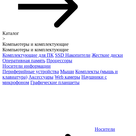
Каталог
>
Компьютеры и комплектующие
Компьютеры и комплектующие
Комплектующие для ПК
SSD Накопители
Жесткие диски
Оперативная память
Процессоры
Носители информации
Периферийные устройства
Мыши
Комплекты (мышь и
клавиатура)
Аксессуары
Web камеры
Наушники с
микрофоном
Графические планшеты
Носители