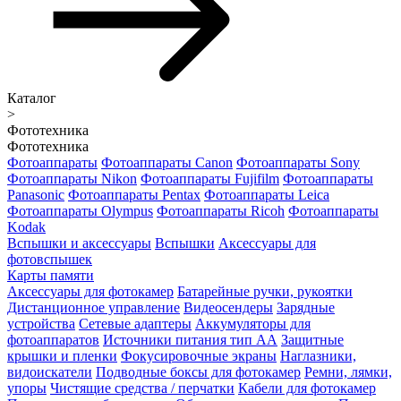
Каталог
>
Фототехника
Фототехника
Фотоаппараты
Фотоаппараты Canon
Фотоаппараты Sony
Фотоаппараты Nikon
Фотоаппараты Fujifilm
Фотоаппараты
Panasonic
Фотоаппараты Pentax
Фотоаппараты Leica
Фотоаппараты Olympus
Фотоаппараты Ricoh
Фотоаппараты
Kodak
Вспышки и аксессуары
Вспышки
Аксессуары для
фотовспышек
Карты памяти
Аксессуары для фотокамер
Батарейные ручки, рукоятки
Дистанционное управление
Видеосендеры
Зарядные
устройства
Сетевые адаптеры
Аккумуляторы для
фотоаппаратов
Источники питания тип АА
Защитные
крышки и пленки
Фокусировочные экраны
Наглазники,
видоискатели
Подводные боксы для фотокамер
Ремни, лямки,
упоры
Чистящие средства / перчатки
Кабели для фотокамер