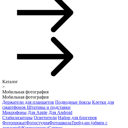
Каталог
>
Мобильная фотография
Мобильная фотография
Держатели для планшетов
Подводные боксы
Клетки для
смартфонов
Штативы и подставки
Микрофоны
Для Apple
Для Android
Стабилизаторы
Осветители
Набор для блогеров
Фотопрокат
Фотостудия
Фотошкола
Трейд-ин (обмен с
доплатой)
Комиссионка
Сервис