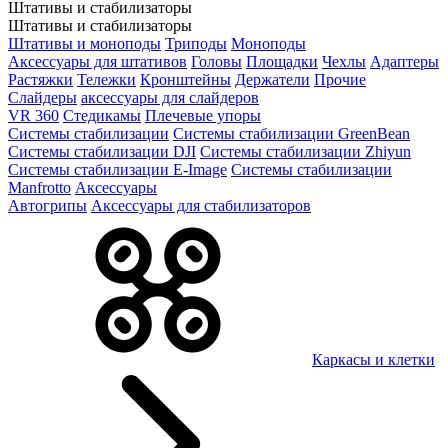
Штативы и стабилизаторы
Штативы и стабилизаторы
Штативы и моноподы
Триподы
Моноподы
Аксессуары для штативов
Головы
Площадки
Чехлы
Адаптеры
Растяжки
Тележки
Кронштейны
Держатели
Прочие
Слайдеры
аксессуары для слайдеров
VR 360
Стедикамы
Плечевые упоры
Системы стабилизации
Системы стабилизации GreenBean
Системы стабилизации DJI
Системы стабилизации Zhiyun
Системы стабилизации E-Image
Системы стабилизации
Manfrotto
Аксессуары
Автогрипы
Аксессуары для стабилизаторов
Каркасы и клетки