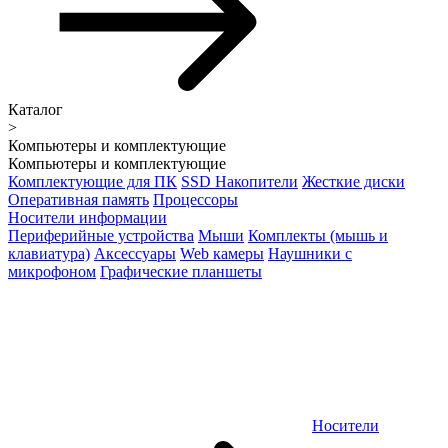
Каталог
>
Компьютеры и комплектующие
Компьютеры и комплектующие
Комплектующие для ПК
SSD Накопители
Жесткие диски
Оперативная память
Процессоры
Носители информации
Периферийные устройства
Мыши
Комплекты (мышь и
клавиатура)
Аксессуары
Web камеры
Наушники с
микрофоном
Графические планшеты
Носители