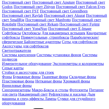
Постоянный свет
Постоянный свет Aputure
Постоянный свет
Godox
Постоянный свет Zhiyun
Постоянный свет Falcon Eyes
Постоянный свет FST
Постоянный свет GreenBeen
Постоянный свет Raylab
Постоянный свет Akurat
Постоянный
свет SmallRig
Постоянный свет Manfrotto
Постоянный свет
Rotolight
Постоянный свет Rekam
Постоянный свет Fujimi
Постоянный свет YongNuo
Постоянный свет E-Image
Софтбоксы
Октобоксы
Для накамерных вспышек
Квадратные
софтбоксы
Прямоугольные, стрипбоксы
Параболические/
сферические
Байонетныe адаптеры
Соты для софтбоксов
Аксессуары для софтбоксов
Светоотражатели
Системы крепления
Системы установки фонов
Системы
подвесов
Измерительное оборудование
Экспонометры и колориметры
Серые карты
Стойки и аксессуары для стоек
Фоны
Бумажные фоны
Тканевые фоны
Складные фоны
Пластиковые фоны
Нетканые фоны
Хромакей фоны
Виниловые фоны
Синхронизаторы
Макро-Боксы и столы
Фотозонты
Питание
для света
Накамерный свет
Рефлекторы и насадки
Дым
машины и спец-эффекты
Лампы
Сумки для студийного
оборудования