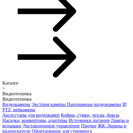
Каталог
>
Видеотехника
Видеотехника
Видеокамеры
Экстрим камеры
Панорамные видеокамеры
IP,
PTZ, вебкамеры
Аксессуары для видеокамер
Кофры, сумки, чехлы, боксы
Насадки, конверторы, адаптеры
Источники питания
Лампы и
вспышки
Дистанционное управление
Прочие
ЖК-Экраны и
видоискатели
Оборудование для стриминга