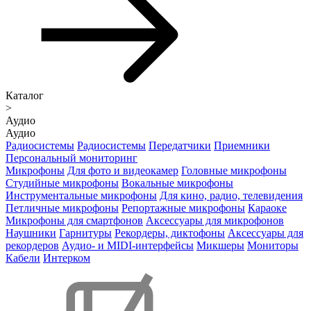
Каталог
>
Аудио
Аудио
Радиосистемы
Радиосистемы
Передатчики
Приемники
Персональный мониторинг
Микрофоны
Для фото и видеокамер
Головные микрофоны
Студийные микрофоны
Вокальные микрофоны
Инструментальные микрофоны
Для кино, радио, телевидения
Петличные микрофоны
Репортажные микрофоны
Караоке
Микрофоны для смартфонов
Аксессуары для микрофонов
Наушники
Гарнитуры
Рекордеры, диктофоны
Аксессуары для
рекордеров
Аудио- и MIDI-интерфейсы
Микшеры
Мониторы
Кабели
Интерком