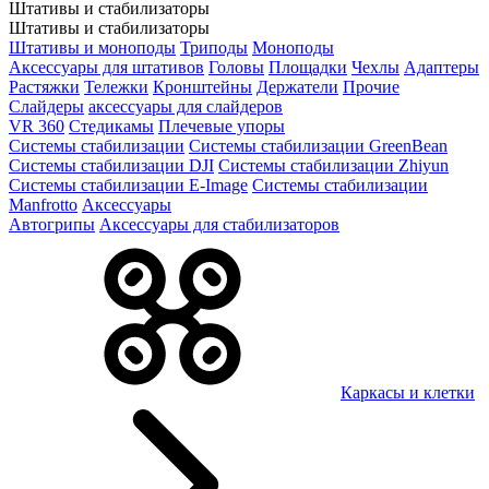
Штативы и стабилизаторы
Штативы и стабилизаторы
Штативы и моноподы
Триподы
Моноподы
Аксессуары для штативов
Головы
Площадки
Чехлы
Адаптеры
Растяжки
Тележки
Кронштейны
Держатели
Прочие
Слайдеры
аксессуары для слайдеров
VR 360
Стедикамы
Плечевые упоры
Системы стабилизации
Системы стабилизации GreenBean
Системы стабилизации DJI
Системы стабилизации Zhiyun
Системы стабилизации E-Image
Системы стабилизации
Manfrotto
Аксессуары
Автогрипы
Аксессуары для стабилизаторов
Каркасы и клетки