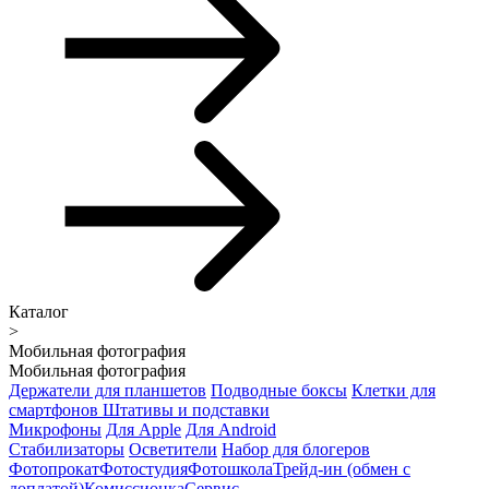
Каталог
>
Мобильная фотография
Мобильная фотография
Держатели для планшетов
Подводные боксы
Клетки для
смартфонов
Штативы и подставки
Микрофоны
Для Apple
Для Android
Стабилизаторы
Осветители
Набор для блогеров
Фотопрокат
Фотостудия
Фотошкола
Трейд-ин (обмен с
доплатой)
Комиссионка
Сервис