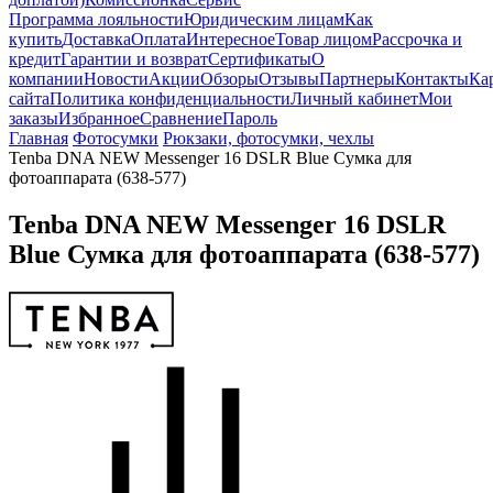
Программа лояльности
Юридическим лицам
Как
купить
Доставка
Оплата
Интересное
Товар лицом
Рассрочка и
кредит
Гарантии и возврат
Сертификаты
О
компании
Новости
Акции
Обзоры
Отзывы
Партнеры
Контакты
Ка
сайта
Политика конфиденциальности
Личный кабинет
Мои
заказы
Избранное
Сравнение
Пароль
Главная
Фотосумки
Рюкзаки, фотосумки, чехлы
Tenba DNA NEW Messenger 16 DSLR Blue Сумка для
фотоаппарата (638-577)
Tenba DNA NEW Messenger 16 DSLR
Blue Сумка для фотоаппарата (638-577)