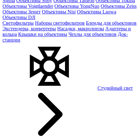
Sigma
Объективы Sony
Объективы Tamron
Объективы Tokina
Объективы Voigtlaender
Объективы YongNuo
Объективы Zeiss
Объективы Зенит
Объективы Nisi
Объективы Laowa
Объективы DJI
Светофильтры
Наборы светофильтров
Бленды для объективов
Экстендеры, конвертеры
Насадки, макролинзы
Адаптеры и
кольца
Крышки на объективы
Чехлы для объективов
Док-
станции
Студийный свет