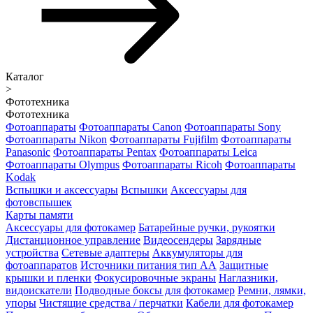
Каталог
>
Фототехника
Фототехника
Фотоаппараты
Фотоаппараты Canon
Фотоаппараты Sony
Фотоаппараты Nikon
Фотоаппараты Fujifilm
Фотоаппараты
Panasonic
Фотоаппараты Pentax
Фотоаппараты Leica
Фотоаппараты Olympus
Фотоаппараты Ricoh
Фотоаппараты
Kodak
Вспышки и аксессуары
Вспышки
Аксессуары для
фотовспышек
Карты памяти
Аксессуары для фотокамер
Батарейные ручки, рукоятки
Дистанционное управление
Видеосендеры
Зарядные
устройства
Сетевые адаптеры
Аккумуляторы для
фотоаппаратов
Источники питания тип АА
Защитные
крышки и пленки
Фокусировочные экраны
Наглазники,
видоискатели
Подводные боксы для фотокамер
Ремни, лямки,
упоры
Чистящие средства / перчатки
Кабели для фотокамер