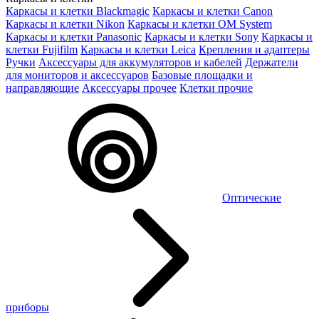
Каркасы и клетки Blackmagic
Каркасы и клетки Canon
Каркасы и клетки Nikon
Каркасы и клетки OM System
Каркасы и клетки Panasonic
Каркасы и клетки Sony
Каркасы и
клетки Fujifilm
Каркасы и клетки Leica
Крепления и адаптеры
Ручки
Аксессуары для аккумуляторов и кабелей
Держатели
для мониторов и аксессуаров
Базовые площадки и
направляющие
Аксессуары прочее
Клетки прочие
Оптические
приборы