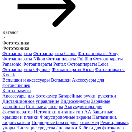
Каталог
>
Фототехника
Фототехника
Фотоаппараты
Фотоаппараты Canon
Фотоаппараты Sony
Фотоаппараты Nikon
Фотоаппараты Fujifilm
Фотоаппараты
Panasonic
Фотоаппараты Pentax
Фотоаппараты Leica
Фотоаппараты Olympus
Фотоаппараты Ricoh
Фотоаппараты
Kodak
Вспышки и аксессуары
Вспышки
Аксессуары для
фотовспышек
Карты памяти
Аксессуары для фотокамер
Батарейные ручки, рукоятки
Дистанционное управление
Видеосендеры
Зарядные
устройства
Сетевые адаптеры
Аккумуляторы для
фотоаппаратов
Источники питания тип АА
Защитные
крышки и пленки
Фокусировочные экраны
Наглазники,
видоискатели
Подводные боксы для фотокамер
Ремни, лямки,
упоры
Чистящие средства / перчатки
Кабели для фотокамер