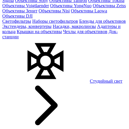
Sigma
Объективы Sony
Объективы Tamron
Объективы Tokina
Объективы Voigtlaender
Объективы YongNuo
Объективы Zeiss
Объективы Зенит
Объективы Nisi
Объективы Laowa
Объективы DJI
Светофильтры
Наборы светофильтров
Бленды для объективов
Экстендеры, конвертеры
Насадки, макролинзы
Адаптеры и
кольца
Крышки на объективы
Чехлы для объективов
Док-
станции
Студийный свет