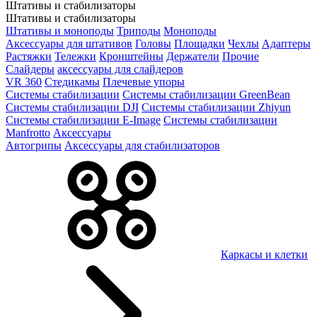
Штативы и стабилизаторы
Штативы и стабилизаторы
Штативы и моноподы
Триподы
Моноподы
Аксессуары для штативов
Головы
Площадки
Чехлы
Адаптеры
Растяжки
Тележки
Кронштейны
Держатели
Прочие
Слайдеры
аксессуары для слайдеров
VR 360
Стедикамы
Плечевые упоры
Системы стабилизации
Системы стабилизации GreenBean
Системы стабилизации DJI
Системы стабилизации Zhiyun
Системы стабилизации E-Image
Системы стабилизации
Manfrotto
Аксессуары
Автогрипы
Аксессуары для стабилизаторов
Каркасы и клетки