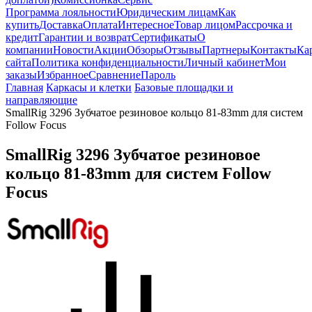
Программа лояльности
Юридическим лицам
Как
купить
Доставка
Оплата
Интересное
Товар лицом
Рассрочка и
кредит
Гарантии и возврат
Сертификаты
О
компании
Новости
Акции
Обзоры
Отзывы
Партнеры
Контакты
Ка
сайта
Политика конфиденциальности
Личный кабинет
Мои
заказы
Избранное
Сравнение
Пароль
Главная
Каркасы и клетки
Базовые площадки и
направляющие
SmallRig 3296 Зубчатое резиновое кольцо 81-83mm для систем
Follow Focus
SmallRig 3296 Зубчатое резиновое
кольцо 81-83mm для систем Follow
Focus