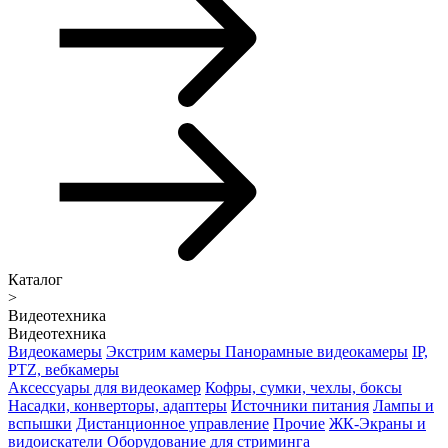
Каталог
>
Видеотехника
Видеотехника
Видеокамеры
Экстрим камеры
Панорамные видеокамеры
IP,
PTZ, вебкамеры
Аксессуары для видеокамер
Кофры, сумки, чехлы, боксы
Насадки, конверторы, адаптеры
Источники питания
Лампы и
вспышки
Дистанционное управление
Прочие
ЖК-Экраны и
видоискатели
Оборудование для стриминга