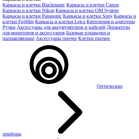
Каркасы и клетки Blackmagic
Каркасы и клетки Canon
Каркасы и клетки Nikon
Каркасы и клетки OM System
Каркасы и клетки Panasonic
Каркасы и клетки Sony
Каркасы и
клетки Fujifilm
Каркасы и клетки Leica
Крепления и адаптеры
Ручки
Аксессуары для аккумуляторов и кабелей
Держатели
для мониторов и аксессуаров
Базовые площадки и
направляющие
Аксессуары прочее
Клетки прочие
Оптические
приборы