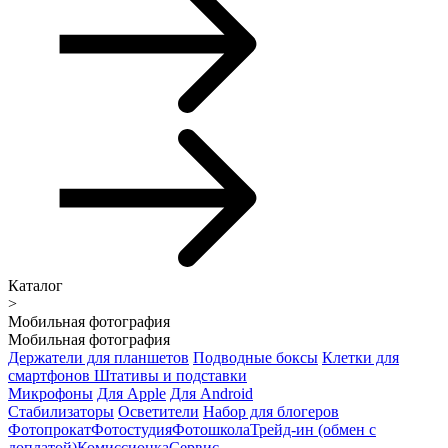
Каталог
>
Мобильная фотография
Мобильная фотография
Держатели для планшетов
Подводные боксы
Клетки для
смартфонов
Штативы и подставки
Микрофоны
Для Apple
Для Android
Стабилизаторы
Осветители
Набор для блогеров
Фотопрокат
Фотостудия
Фотошкола
Трейд-ин (обмен с
доплатой)
Комиссионка
Сервис