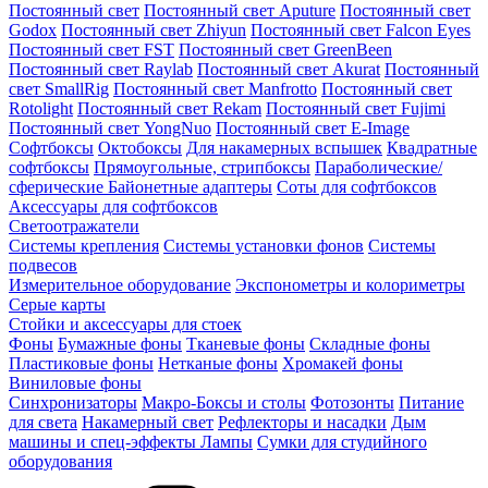
Постоянный свет
Постоянный свет Aputure
Постоянный свет
Godox
Постоянный свет Zhiyun
Постоянный свет Falcon Eyes
Постоянный свет FST
Постоянный свет GreenBeen
Постоянный свет Raylab
Постоянный свет Akurat
Постоянный
свет SmallRig
Постоянный свет Manfrotto
Постоянный свет
Rotolight
Постоянный свет Rekam
Постоянный свет Fujimi
Постоянный свет YongNuo
Постоянный свет E-Image
Софтбоксы
Октобоксы
Для накамерных вспышек
Квадратные
софтбоксы
Прямоугольные, стрипбоксы
Параболические/
сферические
Байонетныe адаптеры
Соты для софтбоксов
Аксессуары для софтбоксов
Светоотражатели
Системы крепления
Системы установки фонов
Системы
подвесов
Измерительное оборудование
Экспонометры и колориметры
Серые карты
Стойки и аксессуары для стоек
Фоны
Бумажные фоны
Тканевые фоны
Складные фоны
Пластиковые фоны
Нетканые фоны
Хромакей фоны
Виниловые фоны
Синхронизаторы
Макро-Боксы и столы
Фотозонты
Питание
для света
Накамерный свет
Рефлекторы и насадки
Дым
машины и спец-эффекты
Лампы
Сумки для студийного
оборудования