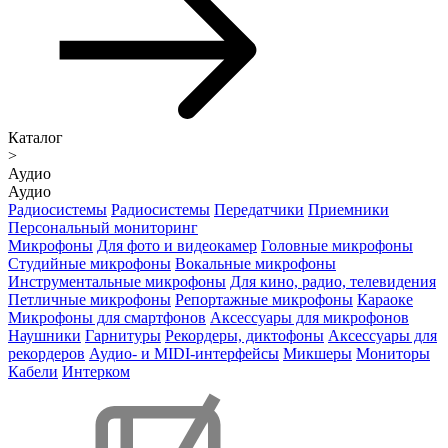
Каталог
>
Аудио
Аудио
Радиосистемы
Радиосистемы
Передатчики
Приемники
Персональный мониторинг
Микрофоны
Для фото и видеокамер
Головные микрофоны
Студийные микрофоны
Вокальные микрофоны
Инструментальные микрофоны
Для кино, радио, телевидения
Петличные микрофоны
Репортажные микрофоны
Караоке
Микрофоны для смартфонов
Аксессуары для микрофонов
Наушники
Гарнитуры
Рекордеры, диктофоны
Аксессуары для
рекордеров
Аудио- и MIDI-интерфейсы
Микшеры
Мониторы
Кабели
Интерком