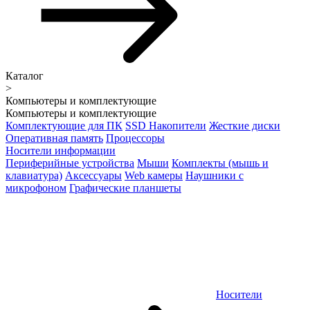
Каталог
>
Компьютеры и комплектующие
Компьютеры и комплектующие
Комплектующие для ПК
SSD Накопители
Жесткие диски
Оперативная память
Процессоры
Носители информации
Периферийные устройства
Мыши
Комплекты (мышь и
клавиатура)
Аксессуары
Web камеры
Наушники с
микрофоном
Графические планшеты
Носители