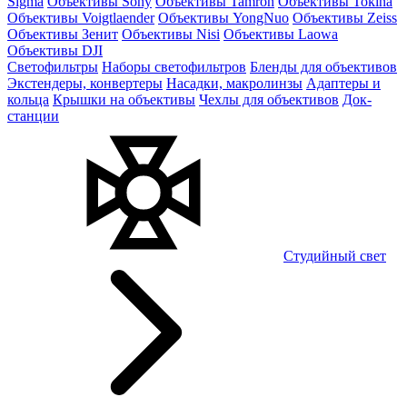
Sigma
Объективы Sony
Объективы Tamron
Объективы Tokina
Объективы Voigtlaender
Объективы YongNuo
Объективы Zeiss
Объективы Зенит
Объективы Nisi
Объективы Laowa
Объективы DJI
Светофильтры
Наборы светофильтров
Бленды для объективов
Экстендеры, конвертеры
Насадки, макролинзы
Адаптеры и
кольца
Крышки на объективы
Чехлы для объективов
Док-
станции
Студийный свет