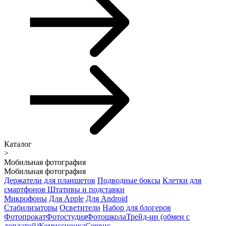
Каталог
>
Мобильная фотография
Мобильная фотография
Держатели для планшетов
Подводные боксы
Клетки для
смартфонов
Штативы и подставки
Микрофоны
Для Apple
Для Android
Стабилизаторы
Осветители
Набор для блогеров
Фотопрокат
Фотостудия
Фотошкола
Трейд-ин (обмен с
доплатой)
Комиссионка
Сервис