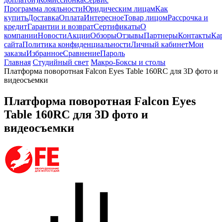
Программа лояльности
Юридическим лицам
Как
купить
Доставка
Оплата
Интересное
Товар лицом
Рассрочка и
кредит
Гарантии и возврат
Сертификаты
О
компании
Новости
Акции
Обзоры
Отзывы
Партнеры
Контакты
Ка
сайта
Политика конфиденциальности
Личный кабинет
Мои
заказы
Избранное
Сравнение
Пароль
Главная
Студийный свет
Макро-Боксы и столы
Платформа поворотная Falcon Eyes Table 160RC для 3D фото и
видеосъемки
Платформа поворотная Falcon Eyes
Table 160RC для 3D фото и
видеосъемки