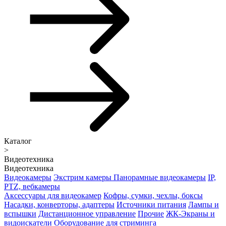
Каталог
>
Видеотехника
Видеотехника
Видеокамеры
Экстрим камеры
Панорамные видеокамеры
IP,
PTZ, вебкамеры
Аксессуары для видеокамер
Кофры, сумки, чехлы, боксы
Насадки, конверторы, адаптеры
Источники питания
Лампы и
вспышки
Дистанционное управление
Прочие
ЖК-Экраны и
видоискатели
Оборудование для стриминга