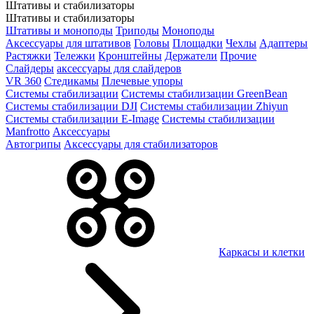
Штативы и стабилизаторы
Штативы и стабилизаторы
Штативы и моноподы
Триподы
Моноподы
Аксессуары для штативов
Головы
Площадки
Чехлы
Адаптеры
Растяжки
Тележки
Кронштейны
Держатели
Прочие
Слайдеры
аксессуары для слайдеров
VR 360
Стедикамы
Плечевые упоры
Системы стабилизации
Системы стабилизации GreenBean
Системы стабилизации DJI
Системы стабилизации Zhiyun
Системы стабилизации E-Image
Системы стабилизации
Manfrotto
Аксессуары
Автогрипы
Аксессуары для стабилизаторов
Каркасы и клетки