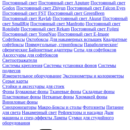
Постоянный свет
Постоянный свет Aputure
Постоянный свет
Godox
Постоянный свет Zhiyun
Постоянный свет Falcon Eyes
Постоянный свет FST
Постоянный свет GreenBeen
Постоянный свет Raylab
Постоянный свет Akurat
Постоянный
свет SmallRig
Постоянный свет Manfrotto
Постоянный свет
Rotolight
Постоянный свет Rekam
Постоянный свет Fujimi
Постоянный свет YongNuo
Постоянный свет E-Image
Софтбоксы
Октобоксы
Для накамерных вспышек
Квадратные
софтбоксы
Прямоугольные, стрипбоксы
Параболические/
сферические
Байонетныe адаптеры
Соты для софтбоксов
Аксессуары для софтбоксов
Светоотражатели
Системы крепления
Системы установки фонов
Системы
подвесов
Измерительное оборудование
Экспонометры и колориметры
Серые карты
Стойки и аксессуары для стоек
Фоны
Бумажные фоны
Тканевые фоны
Складные фоны
Пластиковые фоны
Нетканые фоны
Хромакей фоны
Виниловые фоны
Синхронизаторы
Макро-Боксы и столы
Фотозонты
Питание
для света
Накамерный свет
Рефлекторы и насадки
Дым
машины и спец-эффекты
Лампы
Сумки для студийного
оборудования