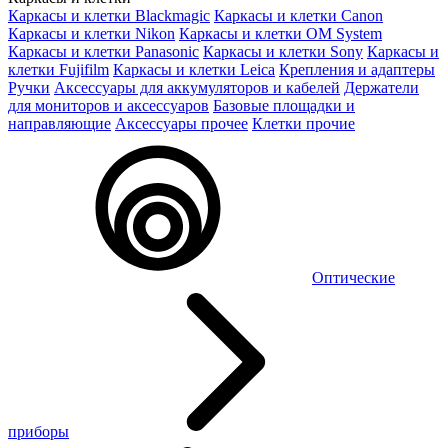
Каркасы и клетки Blackmagic
Каркасы и клетки Canon
Каркасы и клетки Nikon
Каркасы и клетки OM System
Каркасы и клетки Panasonic
Каркасы и клетки Sony
Каркасы и
клетки Fujifilm
Каркасы и клетки Leica
Крепления и адаптеры
Ручки
Аксессуары для аккумуляторов и кабелей
Держатели
для мониторов и аксессуаров
Базовые площадки и
направляющие
Аксессуары прочее
Клетки прочие
Оптические
приборы