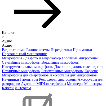
Каталог
>
Аудио
Аудио
Радиосистемы
Радиосистемы
Передатчики
Приемники
Персональный мониторинг
Микрофоны
Для фото и видеокамер
Головные микрофоны
Студийные микрофоны
Вокальные микрофоны
Инструментальные микрофоны
Для кино, радио, телевидения
Петличные микрофоны
Репортажные микрофоны
Караоке
Микрофоны для смартфонов
Аксессуары для микрофонов
Наушники
Гарнитуры
Рекордеры, диктофоны
Аксессуары для
рекордеров
Аудио- и MIDI-интерфейсы
Микшеры
Мониторы
Кабели
Интерком