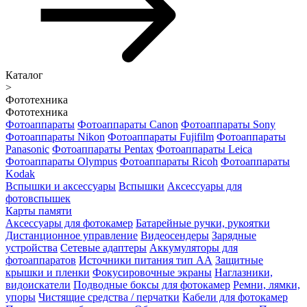
Каталог
>
Фототехника
Фототехника
Фотоаппараты
Фотоаппараты Canon
Фотоаппараты Sony
Фотоаппараты Nikon
Фотоаппараты Fujifilm
Фотоаппараты
Panasonic
Фотоаппараты Pentax
Фотоаппараты Leica
Фотоаппараты Olympus
Фотоаппараты Ricoh
Фотоаппараты
Kodak
Вспышки и аксессуары
Вспышки
Аксессуары для
фотовспышек
Карты памяти
Аксессуары для фотокамер
Батарейные ручки, рукоятки
Дистанционное управление
Видеосендеры
Зарядные
устройства
Сетевые адаптеры
Аккумуляторы для
фотоаппаратов
Источники питания тип АА
Защитные
крышки и пленки
Фокусировочные экраны
Наглазники,
видоискатели
Подводные боксы для фотокамер
Ремни, лямки,
упоры
Чистящие средства / перчатки
Кабели для фотокамер