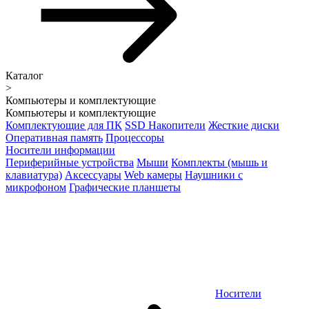
Каталог
>
Компьютеры и комплектующие
Компьютеры и комплектующие
Комплектующие для ПК
SSD Накопители
Жесткие диски
Оперативная память
Процессоры
Носители информации
Периферийные устройства
Мыши
Комплекты (мышь и
клавиатура)
Аксессуары
Web камеры
Наушники с
микрофоном
Графические планшеты
Носители