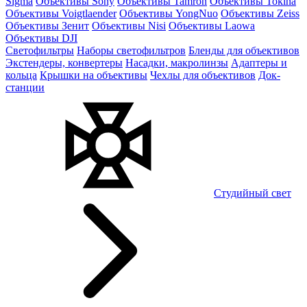
Sigma
Объективы Sony
Объективы Tamron
Объективы Tokina
Объективы Voigtlaender
Объективы YongNuo
Объективы Zeiss
Объективы Зенит
Объективы Nisi
Объективы Laowa
Объективы DJI
Светофильтры
Наборы светофильтров
Бленды для объективов
Экстендеры, конвертеры
Насадки, макролинзы
Адаптеры и
кольца
Крышки на объективы
Чехлы для объективов
Док-
станции
Студийный свет