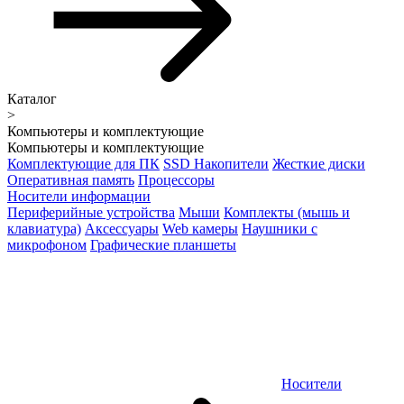
Каталог
>
Компьютеры и комплектующие
Компьютеры и комплектующие
Комплектующие для ПК
SSD Накопители
Жесткие диски
Оперативная память
Процессоры
Носители информации
Периферийные устройства
Мыши
Комплекты (мышь и
клавиатура)
Аксессуары
Web камеры
Наушники с
микрофоном
Графические планшеты
Носители