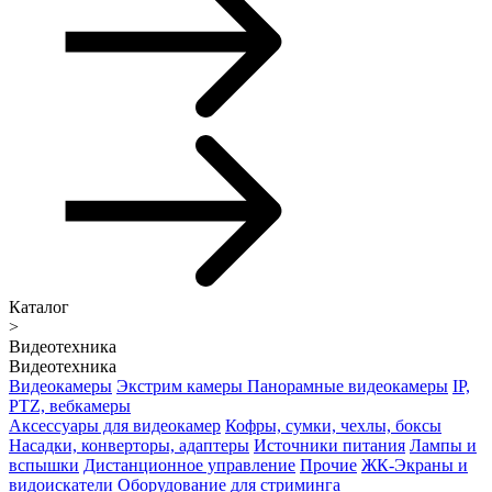
Каталог
>
Видеотехника
Видеотехника
Видеокамеры
Экстрим камеры
Панорамные видеокамеры
IP,
PTZ, вебкамеры
Аксессуары для видеокамер
Кофры, сумки, чехлы, боксы
Насадки, конверторы, адаптеры
Источники питания
Лампы и
вспышки
Дистанционное управление
Прочие
ЖК-Экраны и
видоискатели
Оборудование для стриминга