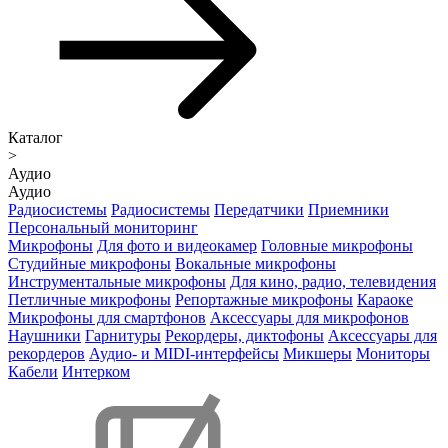
Каталог
>
Аудио
Аудио
Радиосистемы
Радиосистемы
Передатчики
Приемники
Персональный мониторинг
Микрофоны
Для фото и видеокамер
Головные микрофоны
Студийные микрофоны
Вокальные микрофоны
Инструментальные микрофоны
Для кино, радио, телевидения
Петличные микрофоны
Репортажные микрофоны
Караоке
Микрофоны для смартфонов
Аксессуары для микрофонов
Наушники
Гарнитуры
Рекордеры, диктофоны
Аксессуары для
рекордеров
Аудио- и MIDI-интерфейсы
Микшеры
Мониторы
Кабели
Интерком