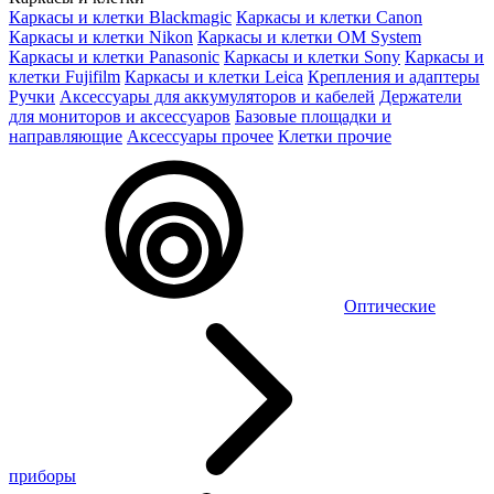
Каркасы и клетки Blackmagic
Каркасы и клетки Canon
Каркасы и клетки Nikon
Каркасы и клетки OM System
Каркасы и клетки Panasonic
Каркасы и клетки Sony
Каркасы и
клетки Fujifilm
Каркасы и клетки Leica
Крепления и адаптеры
Ручки
Аксессуары для аккумуляторов и кабелей
Держатели
для мониторов и аксессуаров
Базовые площадки и
направляющие
Аксессуары прочее
Клетки прочие
Оптические
приборы