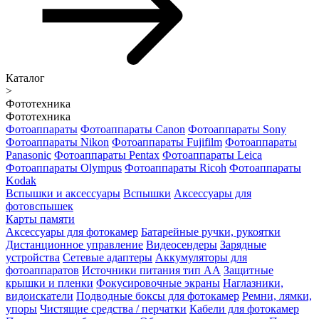
Каталог
>
Фототехника
Фототехника
Фотоаппараты
Фотоаппараты Canon
Фотоаппараты Sony
Фотоаппараты Nikon
Фотоаппараты Fujifilm
Фотоаппараты
Panasonic
Фотоаппараты Pentax
Фотоаппараты Leica
Фотоаппараты Olympus
Фотоаппараты Ricoh
Фотоаппараты
Kodak
Вспышки и аксессуары
Вспышки
Аксессуары для
фотовспышек
Карты памяти
Аксессуары для фотокамер
Батарейные ручки, рукоятки
Дистанционное управление
Видеосендеры
Зарядные
устройства
Сетевые адаптеры
Аккумуляторы для
фотоаппаратов
Источники питания тип АА
Защитные
крышки и пленки
Фокусировочные экраны
Наглазники,
видоискатели
Подводные боксы для фотокамер
Ремни, лямки,
упоры
Чистящие средства / перчатки
Кабели для фотокамер