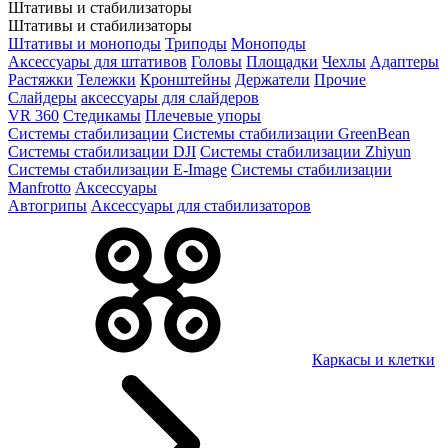
Штативы и стабилизаторы
Штативы и стабилизаторы
Штативы и моноподы
Триподы
Моноподы
Аксессуары для штативов
Головы
Площадки
Чехлы
Адаптеры
Растяжки
Тележки
Кронштейны
Держатели
Прочие
Слайдеры
аксессуары для слайдеров
VR 360
Стедикамы
Плечевые упоры
Системы стабилизации
Системы стабилизации GreenBean
Системы стабилизации DJI
Системы стабилизации Zhiyun
Системы стабилизации E-Image
Системы стабилизации
Manfrotto
Аксессуары
Автогрипы
Аксессуары для стабилизаторов
Каркасы и клетки