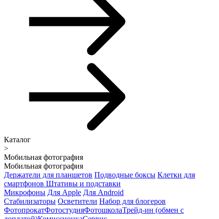
Каталог
>
Мобильная фотография
Мобильная фотография
Держатели для планшетов
Подводные боксы
Клетки для
смартфонов
Штативы и подставки
Микрофоны
Для Apple
Для Android
Стабилизаторы
Осветители
Набор для блогеров
Фотопрокат
Фотостудия
Фотошкола
Трейд-ин (обмен с
доплатой)
Комиссионка
Сервис