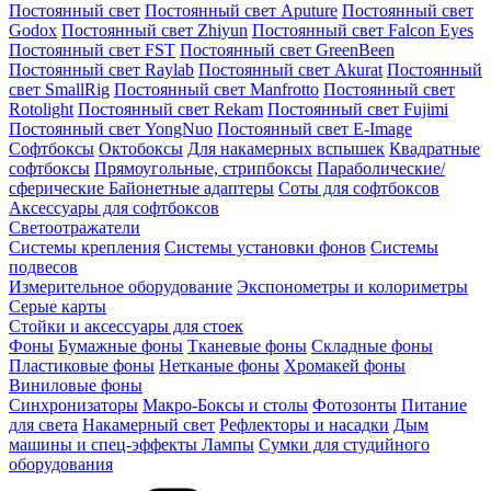
Постоянный свет
Постоянный свет Aputure
Постоянный свет
Godox
Постоянный свет Zhiyun
Постоянный свет Falcon Eyes
Постоянный свет FST
Постоянный свет GreenBeen
Постоянный свет Raylab
Постоянный свет Akurat
Постоянный
свет SmallRig
Постоянный свет Manfrotto
Постоянный свет
Rotolight
Постоянный свет Rekam
Постоянный свет Fujimi
Постоянный свет YongNuo
Постоянный свет E-Image
Софтбоксы
Октобоксы
Для накамерных вспышек
Квадратные
софтбоксы
Прямоугольные, стрипбоксы
Параболические/
сферические
Байонетныe адаптеры
Соты для софтбоксов
Аксессуары для софтбоксов
Светоотражатели
Системы крепления
Системы установки фонов
Системы
подвесов
Измерительное оборудование
Экспонометры и колориметры
Серые карты
Стойки и аксессуары для стоек
Фоны
Бумажные фоны
Тканевые фоны
Складные фоны
Пластиковые фоны
Нетканые фоны
Хромакей фоны
Виниловые фоны
Синхронизаторы
Макро-Боксы и столы
Фотозонты
Питание
для света
Накамерный свет
Рефлекторы и насадки
Дым
машины и спец-эффекты
Лампы
Сумки для студийного
оборудования