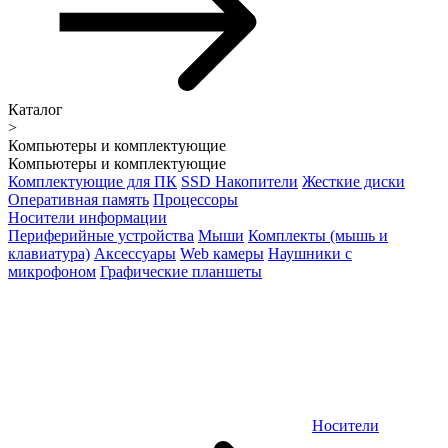
Каталог
>
Компьютеры и комплектующие
Компьютеры и комплектующие
Комплектующие для ПК
SSD Накопители
Жесткие диски
Оперативная память
Процессоры
Носители информации
Периферийные устройства
Мыши
Комплекты (мышь и
клавиатура)
Аксессуары
Web камеры
Наушники с
микрофоном
Графические планшеты
Носители