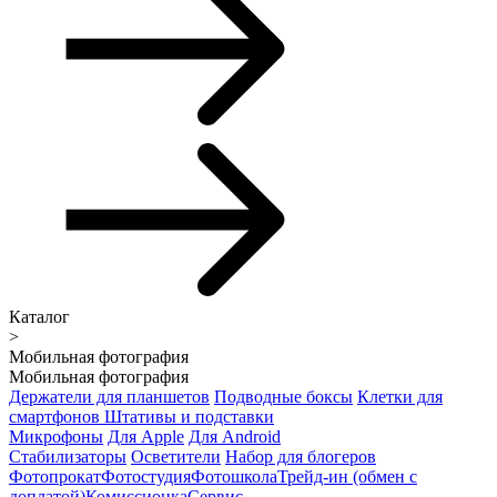
Каталог
>
Мобильная фотография
Мобильная фотография
Держатели для планшетов
Подводные боксы
Клетки для
смартфонов
Штативы и подставки
Микрофоны
Для Apple
Для Android
Стабилизаторы
Осветители
Набор для блогеров
Фотопрокат
Фотостудия
Фотошкола
Трейд-ин (обмен с
доплатой)
Комиссионка
Сервис