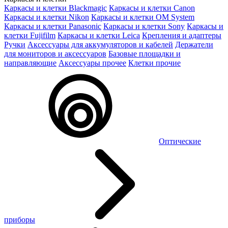
Каркасы и клетки Blackmagic
Каркасы и клетки Canon
Каркасы и клетки Nikon
Каркасы и клетки OM System
Каркасы и клетки Panasonic
Каркасы и клетки Sony
Каркасы и
клетки Fujifilm
Каркасы и клетки Leica
Крепления и адаптеры
Ручки
Аксессуары для аккумуляторов и кабелей
Держатели
для мониторов и аксессуаров
Базовые площадки и
направляющие
Аксессуары прочее
Клетки прочие
Оптические
приборы