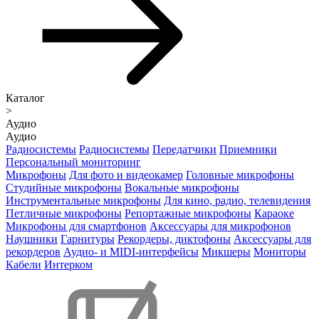
Каталог
>
Аудио
Аудио
Радиосистемы
Радиосистемы
Передатчики
Приемники
Персональный мониторинг
Микрофоны
Для фото и видеокамер
Головные микрофоны
Студийные микрофоны
Вокальные микрофоны
Инструментальные микрофоны
Для кино, радио, телевидения
Петличные микрофоны
Репортажные микрофоны
Караоке
Микрофоны для смартфонов
Аксессуары для микрофонов
Наушники
Гарнитуры
Рекордеры, диктофоны
Аксессуары для
рекордеров
Аудио- и MIDI-интерфейсы
Микшеры
Мониторы
Кабели
Интерком