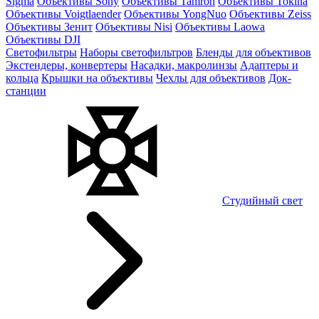
Sigma
Объективы Sony
Объективы Tamron
Объективы Tokina
Объективы Voigtlaender
Объективы YongNuo
Объективы Zeiss
Объективы Зенит
Объективы Nisi
Объективы Laowa
Объективы DJI
Светофильтры
Наборы светофильтров
Бленды для объективов
Экстендеры, конвертеры
Насадки, макролинзы
Адаптеры и
кольца
Крышки на объективы
Чехлы для объективов
Док-
станции
Студийный свет