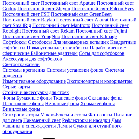
Постоянный свет
Постоянный свет Aputure
Постоянный свет
Godox
Постоянный свет Zhiyun
Постоянный свет Falcon Eyes
Постоянный свет FST
Постоянный свет GreenBeen
Постоянный свет Raylab
Постоянный свет Akurat
Постоянный
свет SmallRig
Постоянный свет Manfrotto
Постоянный свет
Rotolight
Постоянный свет Rekam
Постоянный свет Fujimi
Постоянный свет YongNuo
Постоянный свет E-Image
Софтбоксы
Октобоксы
Для накамерных вспышек
Квадратные
софтбоксы
Прямоугольные, стрипбоксы
Параболические/
сферические
Байонетныe адаптеры
Соты для софтбоксов
Аксессуары для софтбоксов
Светоотражатели
Системы крепления
Системы установки фонов
Системы
подвесов
Измерительное оборудование
Экспонометры и колориметры
Серые карты
Стойки и аксессуары для стоек
Фоны
Бумажные фоны
Тканевые фоны
Складные фоны
Пластиковые фоны
Нетканые фоны
Хромакей фоны
Виниловые фоны
Синхронизаторы
Макро-Боксы и столы
Фотозонты
Питание
для света
Накамерный свет
Рефлекторы и насадки
Дым
машины и спец-эффекты
Лампы
Сумки для студийного
оборудования