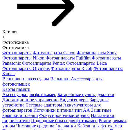
Каталог
>
Фототехника
Фототехника
Фотоаппараты
Фотоаппараты Canon
Фотоаппараты Sony
Фотоаппараты Nikon
Фотоаппараты Fujifilm
Фотоаппараты
Panasonic
Фотоаппараты Pentax
Фотоаппараты Leica
Фотоаппараты Olympus
Фотоаппараты Ricoh
Фотоаппараты
Kodak
Вспышки и аксессуары
Вспышки
Аксессуары для
фотовспышек
Карты памяти
Аксессуары для фотокамер
Батарейные ручки, рукоятки
Дистанционное управление
Видеосендеры
Зарядные
устройства
Сетевые адаптеры
Аккумуляторы для
фотоаппаратов
Источники питания тип АА
Защитные
крышки и пленки
Фокусировочные экраны
Наглазники,
видоискатели
Подводные боксы для фотокамер
Ремни, лямки,
упоры
Чистящие средства / перчатки
Кабели для фотокамер