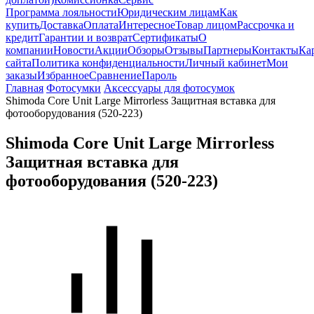
Программа лояльности
Юридическим лицам
Как
купить
Доставка
Оплата
Интересное
Товар лицом
Рассрочка и
кредит
Гарантии и возврат
Сертификаты
О
компании
Новости
Акции
Обзоры
Отзывы
Партнеры
Контакты
Ка
сайта
Политика конфиденциальности
Личный кабинет
Мои
заказы
Избранное
Сравнение
Пароль
Главная
Фотосумки
Аксессуары для фотосумок
Shimoda Core Unit Large Mirrorless Защитная вставка для
фотооборудования (520-223)
Shimoda Core Unit Large Mirrorless
Защитная вставка для
фотооборудования (520-223)