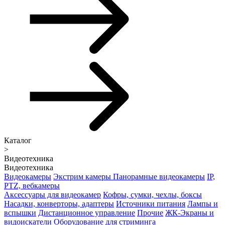
Каталог
>
Видеотехника
Видеотехника
Видеокамеры
Экстрим камеры
Панорамные видеокамеры
IP,
PTZ, вебкамеры
Аксессуары для видеокамер
Кофры, сумки, чехлы, боксы
Насадки, конверторы, адаптеры
Источники питания
Лампы и
вспышки
Дистанционное управление
Прочие
ЖК-Экраны и
видоискатели
Оборудование для стриминга