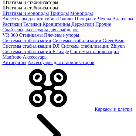
Штативы и стабилизаторы
Штативы и стабилизаторы
Штативы и моноподы
Триподы
Моноподы
Аксессуары для штативов
Головы
Площадки
Чехлы
Адаптеры
Растяжки
Тележки
Кронштейны
Держатели
Прочие
Слайдеры
аксессуары для слайдеров
VR 360
Стедикамы
Плечевые упоры
Системы стабилизации
Системы стабилизации GreenBean
Системы стабилизации DJI
Системы стабилизации Zhiyun
Системы стабилизации E-Image
Системы стабилизации
Manfrotto
Аксессуары
Автогрипы
Аксессуары для стабилизаторов
Каркасы и клетки