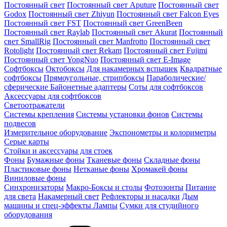
Постоянный свет
Постоянный свет Aputure
Постоянный свет
Godox
Постоянный свет Zhiyun
Постоянный свет Falcon Eyes
Постоянный свет FST
Постоянный свет GreenBeen
Постоянный свет Raylab
Постоянный свет Akurat
Постоянный
свет SmallRig
Постоянный свет Manfrotto
Постоянный свет
Rotolight
Постоянный свет Rekam
Постоянный свет Fujimi
Постоянный свет YongNuo
Постоянный свет E-Image
Софтбоксы
Октобоксы
Для накамерных вспышек
Квадратные
софтбоксы
Прямоугольные, стрипбоксы
Параболические/
сферические
Байонетныe адаптеры
Соты для софтбоксов
Аксессуары для софтбоксов
Светоотражатели
Системы крепления
Системы установки фонов
Системы
подвесов
Измерительное оборудование
Экспонометры и колориметры
Серые карты
Стойки и аксессуары для стоек
Фоны
Бумажные фоны
Тканевые фоны
Складные фоны
Пластиковые фоны
Нетканые фоны
Хромакей фоны
Виниловые фоны
Синхронизаторы
Макро-Боксы и столы
Фотозонты
Питание
для света
Накамерный свет
Рефлекторы и насадки
Дым
машины и спец-эффекты
Лампы
Сумки для студийного
оборудования