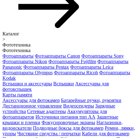
Каталог
>
Фототехника
Фототехника
Фотоаппараты
Фотоаппараты Canon
Фотоаппараты Sony
Фотоаппараты Nikon
Фотоаппараты Fujifilm
Фотоаппараты
Panasonic
Фотоаппараты Pentax
Фотоаппараты Leica
Фотоаппараты Olympus
Фотоаппараты Ricoh
Фотоаппараты
Kodak
Вспышки и аксессуары
Вспышки
Аксессуары для
фотовспышек
Карты памяти
Аксессуары для фотокамер
Батарейные ручки, рукоятки
Дистанционное управление
Видеосендеры
Зарядные
устройства
Сетевые адаптеры
Аккумуляторы для
фотоаппаратов
Источники питания тип АА
Защитные
крышки и пленки
Фокусировочные экраны
Наглазники,
видоискатели
Подводные боксы для фотокамер
Ремни, лямки,
упоры
Чистящие средства / перчатки
Кабели для фотокамер