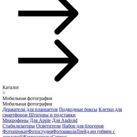
Каталог
>
Мобильная фотография
Мобильная фотография
Держатели для планшетов
Подводные боксы
Клетки для
смартфонов
Штативы и подставки
Микрофоны
Для Apple
Для Android
Стабилизаторы
Осветители
Набор для блогеров
Фотопрокат
Фотостудия
Фотошкола
Трейд-ин (обмен с
доплатой)
Комиссионка
Сервис