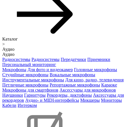
Каталог
>
Аудио
Аудио
Радиосистемы
Радиосистемы
Передатчики
Приемники
Персональный мониторинг
Микрофоны
Для фото и видеокамер
Головные микрофоны
Студийные микрофоны
Вокальные микрофоны
Инструментальные микрофоны
Для кино, радио, телевидения
Петличные микрофоны
Репортажные микрофоны
Караоке
Микрофоны для смартфонов
Аксессуары для микрофонов
Наушники
Гарнитуры
Рекордеры, диктофоны
Аксессуары для
рекордеров
Аудио- и MIDI-интерфейсы
Микшеры
Мониторы
Кабели
Интерком