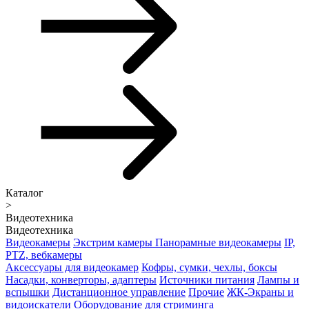
Каталог
>
Видеотехника
Видеотехника
Видеокамеры
Экстрим камеры
Панорамные видеокамеры
IP,
PTZ, вебкамеры
Аксессуары для видеокамер
Кофры, сумки, чехлы, боксы
Насадки, конверторы, адаптеры
Источники питания
Лампы и
вспышки
Дистанционное управление
Прочие
ЖК-Экраны и
видоискатели
Оборудование для стриминга