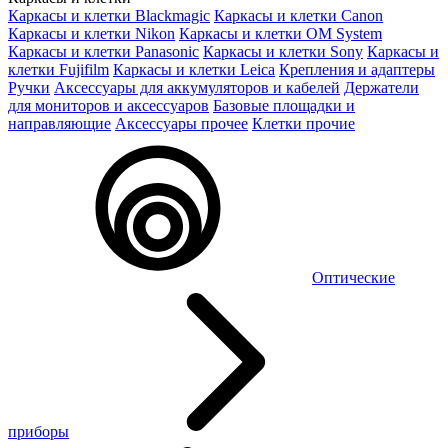
Каркасы и клетки Blackmagic
Каркасы и клетки Canon
Каркасы и клетки Nikon
Каркасы и клетки OM System
Каркасы и клетки Panasonic
Каркасы и клетки Sony
Каркасы и
клетки Fujifilm
Каркасы и клетки Leica
Крепления и адаптеры
Ручки
Аксессуары для аккумуляторов и кабелей
Держатели
для мониторов и аксессуаров
Базовые площадки и
направляющие
Аксессуары прочее
Клетки прочие
Оптические
приборы