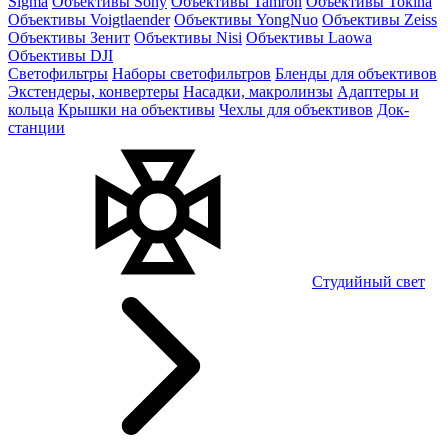
Sigma
Объективы Sony
Объективы Tamron
Объективы Tokina
Объективы Voigtlaender
Объективы YongNuo
Объективы Zeiss
Объективы Зенит
Объективы Nisi
Объективы Laowa
Объективы DJI
Светофильтры
Наборы светофильтров
Бленды для объективов
Экстендеры, конвертеры
Насадки, макролинзы
Адаптеры и
кольца
Крышки на объективы
Чехлы для объективов
Док-
станции
Студийный свет