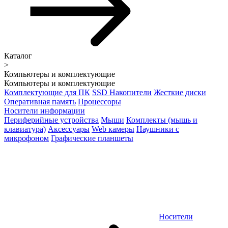
Каталог
>
Компьютеры и комплектующие
Компьютеры и комплектующие
Комплектующие для ПК
SSD Накопители
Жесткие диски
Оперативная память
Процессоры
Носители информации
Периферийные устройства
Мыши
Комплекты (мышь и
клавиатура)
Аксессуары
Web камеры
Наушники с
микрофоном
Графические планшеты
Носители