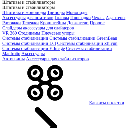
Штативы и стабилизаторы
Штативы и стабилизаторы
Штативы и моноподы
Триподы
Моноподы
Аксессуары для штативов
Головы
Площадки
Чехлы
Адаптеры
Растяжки
Тележки
Кронштейны
Держатели
Прочие
Слайдеры
аксессуары для слайдеров
VR 360
Стедикамы
Плечевые упоры
Системы стабилизации
Системы стабилизации GreenBean
Системы стабилизации DJI
Системы стабилизации Zhiyun
Системы стабилизации E-Image
Системы стабилизации
Manfrotto
Аксессуары
Автогрипы
Аксессуары для стабилизаторов
Каркасы и клетки