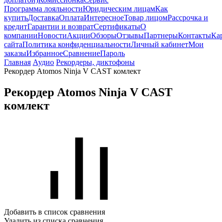
Программа лояльности
Юридическим лицам
Как
купить
Доставка
Оплата
Интересное
Товар лицом
Рассрочка и
кредит
Гарантии и возврат
Сертификаты
О
компании
Новости
Акции
Обзоры
Отзывы
Партнеры
Контакты
Ка
сайта
Политика конфиденциальности
Личный кабинет
Мои
заказы
Избранное
Сравнение
Пароль
Главная
Аудио
Рекордеры, диктофоны
Рекордер Atomos Ninja V CAST комлект
Рекордер Atomos Ninja V CAST
комлект
Добавить в список сравнения
Удалить из списка сравнения