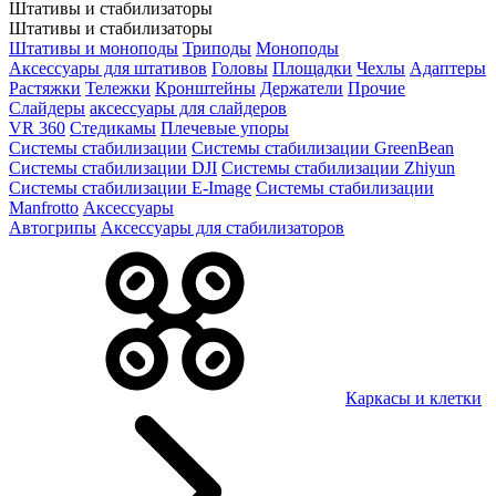
Штативы и стабилизаторы
Штативы и стабилизаторы
Штативы и моноподы
Триподы
Моноподы
Аксессуары для штативов
Головы
Площадки
Чехлы
Адаптеры
Растяжки
Тележки
Кронштейны
Держатели
Прочие
Слайдеры
аксессуары для слайдеров
VR 360
Стедикамы
Плечевые упоры
Системы стабилизации
Системы стабилизации GreenBean
Системы стабилизации DJI
Системы стабилизации Zhiyun
Системы стабилизации E-Image
Системы стабилизации
Manfrotto
Аксессуары
Автогрипы
Аксессуары для стабилизаторов
Каркасы и клетки