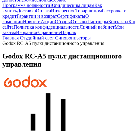
Программа лояльности
Юридическим лицам
Как
купить
Доставка
Оплата
Интересное
Товар лицом
Рассрочка и
кредит
Гарантии и возврат
Сертификаты
О
компании
Новости
Акции
Обзоры
Отзывы
Партнеры
Контакты
Ка
сайта
Политика конфиденциальности
Личный кабинет
Мои
заказы
Избранное
Сравнение
Пароль
Главная
Студийный свет
Синхронизаторы
Godox RC-A5 пульт дистанционного управления
Godox RC-A5 пульт дистанционного
управления