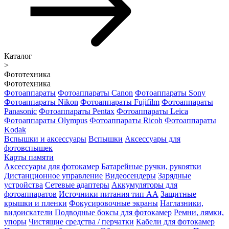
Каталог
>
Фототехника
Фототехника
Фотоаппараты
Фотоаппараты Canon
Фотоаппараты Sony
Фотоаппараты Nikon
Фотоаппараты Fujifilm
Фотоаппараты
Panasonic
Фотоаппараты Pentax
Фотоаппараты Leica
Фотоаппараты Olympus
Фотоаппараты Ricoh
Фотоаппараты
Kodak
Вспышки и аксессуары
Вспышки
Аксессуары для
фотовспышек
Карты памяти
Аксессуары для фотокамер
Батарейные ручки, рукоятки
Дистанционное управление
Видеосендеры
Зарядные
устройства
Сетевые адаптеры
Аккумуляторы для
фотоаппаратов
Источники питания тип АА
Защитные
крышки и пленки
Фокусировочные экраны
Наглазники,
видоискатели
Подводные боксы для фотокамер
Ремни, лямки,
упоры
Чистящие средства / перчатки
Кабели для фотокамер