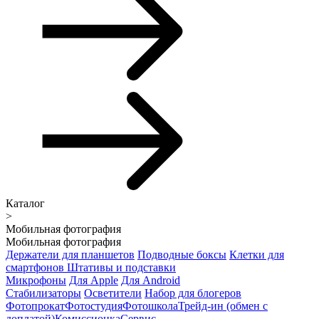
Каталог
>
Мобильная фотография
Мобильная фотография
Держатели для планшетов
Подводные боксы
Клетки для
смартфонов
Штативы и подставки
Микрофоны
Для Apple
Для Android
Стабилизаторы
Осветители
Набор для блогеров
Фотопрокат
Фотостудия
Фотошкола
Трейд-ин (обмен с
доплатой)
Комиссионка
Сервис