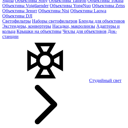
Sigma
Объективы Sony
Объективы Tamron
Объективы Tokina
Объективы Voigtlaender
Объективы YongNuo
Объективы Zeiss
Объективы Зенит
Объективы Nisi
Объективы Laowa
Объективы DJI
Светофильтры
Наборы светофильтров
Бленды для объективов
Экстендеры, конвертеры
Насадки, макролинзы
Адаптеры и
кольца
Крышки на объективы
Чехлы для объективов
Док-
станции
Студийный свет